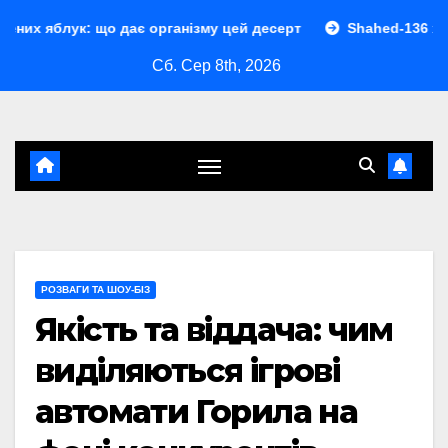
Перейти
 що дає організму цей десерт
Shahed-136 характеристик
до
Сб. Сер 8th, 2026
контенту
РОЗВАГИ ТА ШОУ-БІЗ
Якість та віддача: чим
виділяються ігрові
автомати Горила на