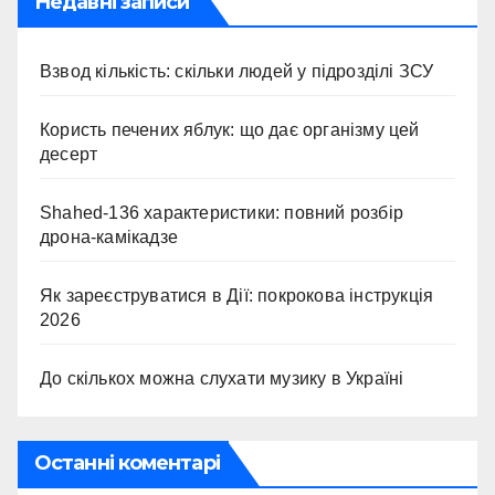
Недавні записи
Взвод кількість: скільки людей у підрозділі ЗСУ
Користь печених яблук: що дає організму цей
десерт
Shahed-136 характеристики: повний розбір
дрона-камікадзе
Як зареєструватися в Дії: покрокова інструкція
2026
До скількох можна слухати музику в Україні
Останні коментарі