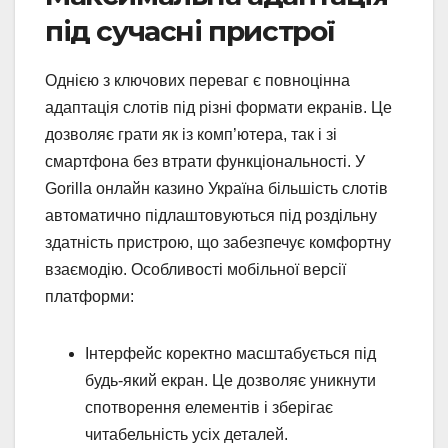
під сучасні пристрої
Однією з ключових переваг є повноцінна
адаптація слотів під різні формати екранів. Це
дозволяє грати як із комп’ютера, так і зі
смартфона без втрати функціональності. У
Gorilla онлайн казино Україна більшість слотів
автоматично підлаштовуються під роздільну
здатність пристрою, що забезпечує комфортну
взаємодію. Особливості мобільної версії
платформи:
Інтерфейс коректно масштабується під
будь-який екран. Це дозволяє уникнути
спотворення елементів і зберігає
читабельність усіх деталей.