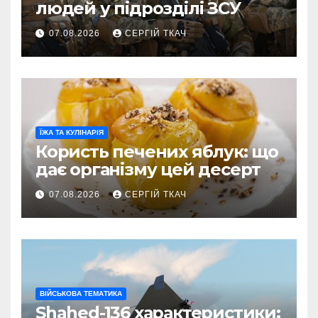
людей у підрозділі ЗСУ
07.08.2026
СЕРГІЙ ТКАЧ
ЇЖА ТА КУЛІНАРІЯ
Користь печених яблук: що
дає організму цей десерт
07.08.2026
СЕРГІЙ ТКАЧ
ВІЙСЬКОВА ТЕМАТИКА
Shahed-136 характеристики: