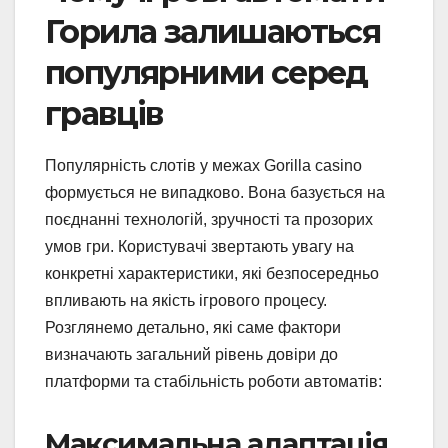
Горила залишаються
популярними серед
гравців
Популярність слотів у межах Gorilla casino
формується не випадково. Вона базується на
поєднанні технологій, зручності та прозорих
умов гри. Користувачі звертають увагу на
конкретні характеристики, які безпосередньо
впливають на якість ігрового процесу.
Розглянемо детально, які саме фактори
визначають загальний рівень довіри до
платформи та стабільність роботи автоматів:
Максимальна адаптація