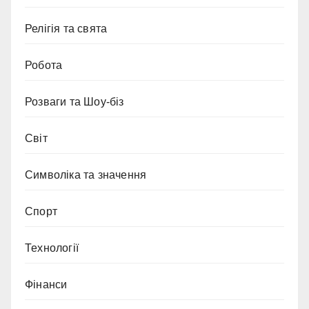
Релігія та свята
Робота
Розваги та Шоу-біз
Світ
Символіка та значення
Спорт
Технології
Фінанси