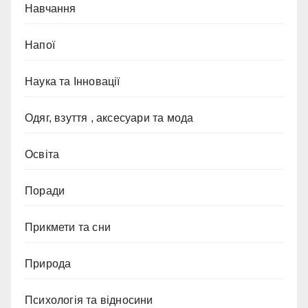
Навчання
Напої
Наука та Інновації
Одяг, взуття , аксесуари та мода
Освіта
Поради
Прикмети та сни
Природа
Психологія та відносини