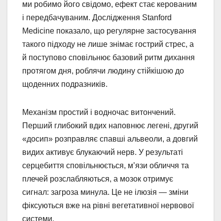
ми робимо його свідомо, ефект стає керованим
і передбачуваним. Дослідження Stanford
Medicine показало, що регулярне застосування
такого підходу не лише знімає гострий стрес, а
й поступово сповільнює базовий ритм дихання
протягом дня, роблячи людину стійкішою до
щоденних подразників.
Механізм простий і водночас витончений.
Перший глибокий вдих наповнює легені, другий
«досип» розправляє спавші альвеоли, а довгий
видих активує блукаючий нерв. У результаті
серцебиття сповільнюється, м’язи обличчя та
плечей розслабляються, а мозок отримує
сигнал: загроза минула. Це не ілюзія — зміни
фіксуються вже на рівні вегетативної нервової
системи.