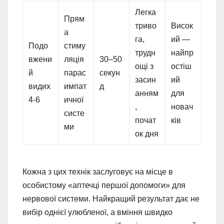
Легка
Прям
триво
Висок
а
га,
ий —
Подо
стиму
трудн
найпр
вжени
ляція
30–50
ощі з
остіш
й
парас
секун
засин
ий
видих
импат
д
анням
для
4-6
ичної
,
новач
систе
почат
ків
ми
ок дня
Кожна з цих технік заслуговує на місце в
особистому «аптечці першої допомоги» для
нервової системи. Найкращий результат дає не
вибір однієї улюбленої, а вміння швидко