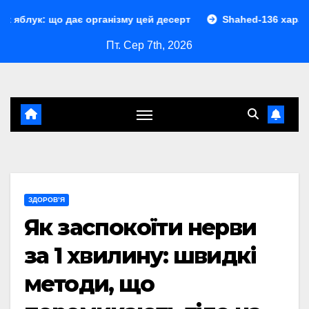
Перейти
ає організму цей десерт
Shahed-136 характеристики: по
до
Пт. Сер 7th, 2026
контенту
ЗДОРОВ’Я
Як заспокоїти нерви
за 1 хвилину: швидкі
методи, що