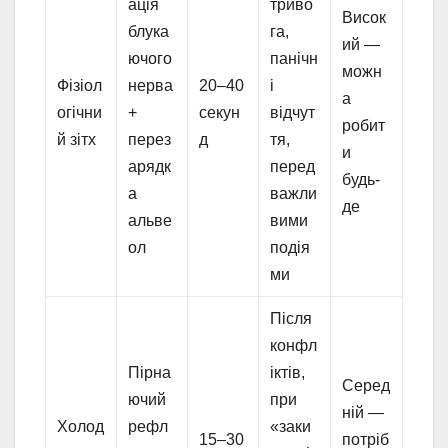
ація
триво
Висок
блука
га,
ий —
ючого
панічн
можн
Фізіол
нерва
20–40
і
а
огічни
+
секун
відчут
робит
й зітх
перез
д
тя,
и
арядк
перед
будь-
а
важли
де
альве
вими
ол
подія
ми
Після
конфл
Пірна
іктів,
Серед
ючий
при
ній —
Холод
рефл
«заки
15–30
потріб