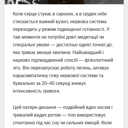
Коли серце стукає в скронях, а в грудях ніби
стискається важкий вузол, нервова система
переходить у режим підвищеної готовності. У
такі моменти не потрібні довгі медитації чи
спеціальні умови — достатньо однієї точної дії,
яка триває менше хвилини. Найшвидший і
науково підтверджений спосіб — фізіологічний
зітх. Він перезапускає роботу легень, активує
парасимпатичну гілку нервової системи та
буквально за 20–40 секунд знижує
інтенсивність тривоги.
Цей патерн дихання — подвійний вдих носом і
тривалий видих ротом — тіло використовує
спонтанно під час сну чи сильних емоцій. Коли