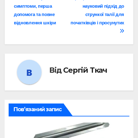
симптоми, перша
науковий підхід до
записів
допомога та повне
стрункої талії для
відновлення шкіри
початківців і просунутих
Від
Сергій Ткач
Пов’язаний запис