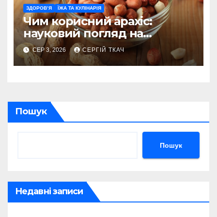
ЗДОРОВ’Я
ЇЖА ТА КУЛІНАРІЯ
Чим корисний арахіс:
науковий погляд на
поживну цінність
СЕР 3, 2026
СЕРГІЙ ТКАЧ
Пошук
Пошук
Недавні записи