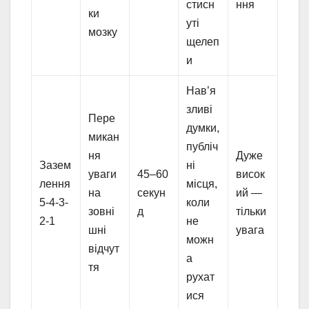
стисн
ння
ки
уті
мозку
щелеп
и
Нав’я
зливі
Пере
думки,
микан
публіч
ня
Дуже
Зазем
ні
уваги
45–60
висок
лення
місця,
на
секун
ий —
5-4-3-
коли
зовні
д
тільки
2-1
не
шні
увага
можн
відчут
а
тя
рухат
ися