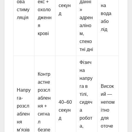
ова
екс +
данні
секун
на
стиму
охоло
»
д
вода
ляція
дженн
адрен
або
я
аліно
лід
крові
м,
спеко
тні дні
Фізич
на
Контр
напру
астне
га в
Висок
Напру
розсл
тілі,
ий —
га-
аблен
40–60
сидяч
непом
розсл
ня +
секун
а
ітно
аблен
сигна
д
робот
для
ня
л
а,
оточе
м’язів
безпе