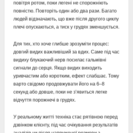
повітря ротом, поки легені не спорожніють
повністю. Повторіть один або два рази. Багато
людей відзначають, що вже після другого циклу
плечі опускаються, а тиск у грудях зменшується.
Для тих, хто хоче глибше зрозуміти процес:
довгий видих важливіший за вдих. Саме під час
видиху блукаючий нерв посилає гальмівні
сигнали до серця. Якщо видих виходить
уривчастим або коротким, ефект слабшає. Тому
варто свідомо продовжувати його на 6–8
секунд або довше, поки не з’явиться легке
відчуття порожнечі в грудях.
У реальному житті техніка стає рятівною перед
дзвінком клієнту, під час очікування результатів
аналізів чи після напруженої розмови з