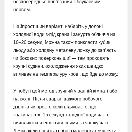
безпосередньо пов’язаний з блукаючим
нервом.
Найпростіший варіант: наберіть у долоні
холодної води з-під крана і занурте обличчя на
10–20 секунд. Можна також прикласти кубик
льоду або холодну металеву ложку до зап’ясть
чи бокових поверхонь шиї — там проходять
крупні судини, охолодження яких швидко
впливає на температуру крові, що йде до мозку.
У побуті цей метод зручний у ванній кімнаті або
на кухні. Після сварки, важкого робочого
дзвінка чи просто коли відчуваєте, що
«закипаєте», 15 секунд холодної води часто
виявляються ефективнішими за чашку чаю.
Деякі люди носять з собою маленьку пляшечку