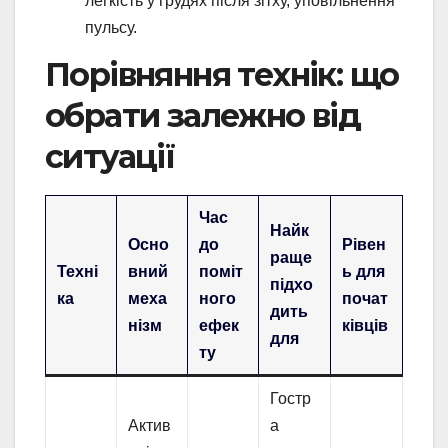
легкість у грудях після зітху, уповільнення
пульсу.
Порівняння технік: що
обрати залежно від
ситуації
Час
Найк
Осно
до
Рівен
раще
Техні
вний
поміт
ь для
підхо
ка
меха
ного
почат
дить
нізм
ефек
ківців
для
ту
Гостр
Актив
а