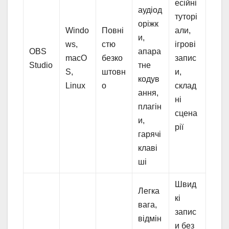
есійні
аудіод
туторі
оріжк
Windo
Повні
али,
и,
ws,
стю
ігрові
OBS
апара
macO
безко
запис
Studio
тне
S,
штовн
и,
кодув
Linux
о
склад
ання,
ні
плагін
сцена
и,
рії
гарячі
клаві
ші
Швид
Легка
кі
вага,
запис
відмін
и без