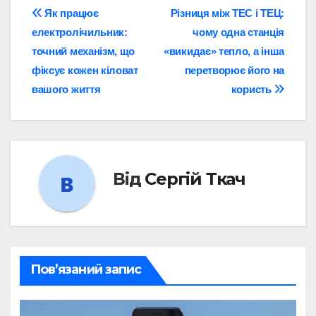
Навігація
Як працює
Різниця між ТЕС і ТЕЦ:
електролічильник:
чому одна станція
записів
точний механізм, що
«викидає» тепло, а інша
фіксує кожен кіловат
перетворює його на
вашого життя
користь
Від
Сергій Ткач
Пов’язаний запис