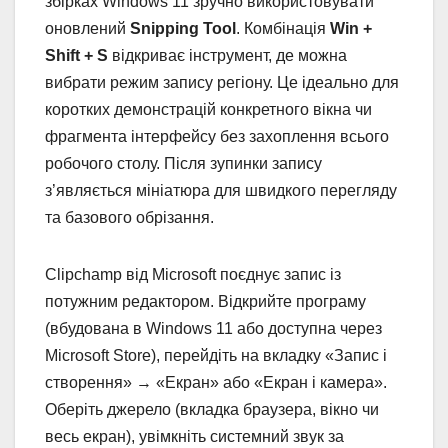
збірках Windows 11 зручно використовувати
оновлений
Snipping Tool
. Комбінація
Win +
Shift + S
відкриває інструмент, де можна
вибрати режим запису регіону. Це ідеально для
коротких демонстрацій конкретного вікна чи
фрагмента інтерфейсу без захоплення всього
робочого столу. Після зупинки запису
з’являється мініатюра для швидкого перегляду
та базового обрізання.
Clipchamp від Microsoft поєднує запис із
потужним редактором. Відкрийте програму
(вбудована в Windows 11 або доступна через
Microsoft Store), перейдіть на вкладку «Запис і
створення» → «Екран» або «Екран і камера».
Оберіть джерело (вкладка браузера, вікно чи
весь екран), увімкніть системний звук за