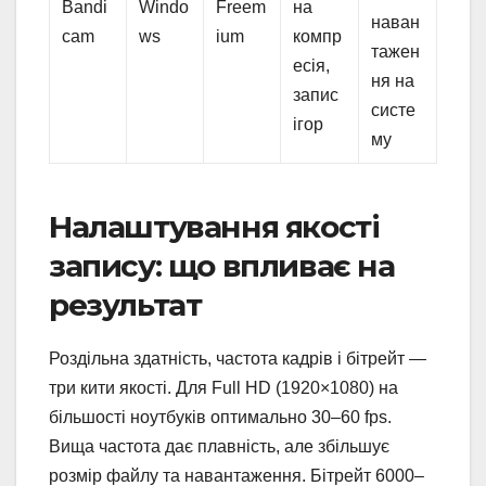
Bandi
Windo
Freem
на
наван
cam
ws
ium
компр
тажен
есія,
ня на
запис
систе
ігор
му
Налаштування якості
запису: що впливає на
результат
Роздільна здатність, частота кадрів і бітрейт —
три кити якості. Для Full HD (1920×1080) на
більшості ноутбуків оптимально 30–60 fps.
Вища частота дає плавність, але збільшує
розмір файлу та навантаження. Бітрейт 6000–