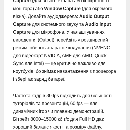
Capture
(для всього екрана або конкретного
монітора) або
Window Capture
(для окремого
вікна). Додайте аудіоджерела:
Audio Output
Capture
для системного звуку та
Audio Input
Capture
для мікрофона. У налаштуваннях
виведення (Output) перейдіть у розширений
режим, оберіть апаратне кодування (NVENC
для відеокарт NVIDIA, AMF для AMD, Quick
Sync для Intel) — це критично важливо для
ноутбуків, бо знімає навантаження з процесора
і зберігає заряд батареї.
Частота кадрів 30 fps підходить для більшості
туторіалів та презентацій, 60 fps — для
динамічних ігор чи плавних демонстрацій.
Бітрейт 8000–15000 кбіт/с для Full HD дає
хороший баланс якості та розміру файлу.