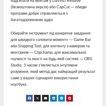
надсилати на монтаж у DaVinci Resolve
(безкоштовна версія) або CapCut — обидві
програми добре справляються з
багатодоріжковим аудіо.
Обирайте інструмент під конкретне завдання:
для швидкого «зловити момент» — Game Bar
або Snipping Tool, для контенту з камерою та
монтажем — Clipchamp, для максимальної
гнучкості та якості на будь-якій системі — OBS
Studio. З часом з’являється інтуїтивне
розуміння, який метод дає найкращий результат
саме у ваших сценаріях використання
ноутбука.