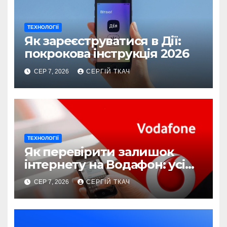
ТЕХНОЛОГІЇ
Як зареєструватися в Дії:
покрокова інструкція 2026
СЕР 7, 2026
СЕРГІЙ ТКАЧ
ТЕХНОЛОГІЇ
Як перевірити залишок
інтернету на Водафон: усі
способи
СЕР 7, 2026
СЕРГІЙ ТКАЧ