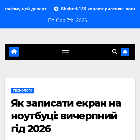
Перейти
 десерт
Shahed-136 характеристики: повний розбір дрон
до
Пт. Сер 7th, 2026
контенту
ТЕХНОЛОГІЇ
Як записати екран на
ноутбуці: вичерпний
гід 2026