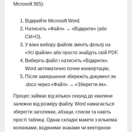
Microsoft 365):
Відкрийте Microsoft Word.
Натисніть «Файл» → «Відкрити» (або
Ctrl+O).
У вікні вибору файлів змініть фільтр на
«Усі файли» або просто знайдіть свій PDF.
Виберіть файл і натисніть «Відкрити».
Word автоматично почне конвертацію.
Після завершення збережіть документ як
.docx через «Файл» → «Зберегти як».
Процес займає від кількох секунд до хвилини
залежно від розміру файлу. Word намагається
зберегти заголовки, абзаци, списки та навіть
прості таблиці. Однак складні макети з кількома
колонками, водяними знаками чи векторною