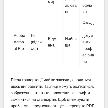
ми)
ацюва
офла
ння
йн
Склад
ні
Adobe
Ні
докум
Відмі
Найви
Acrob
(підпи
енти,
нна
ща
at Pro
ска)
проф
есіона
ли
Після конвертації майже завжди доводиться
щось виправляти. Таблиці можуть роз’їхатися,
зображення втратити положення, а шрифти
замінитися на стандартні. Щоб мінімізувати
проблеми, перед конвертацією перевірте PDF