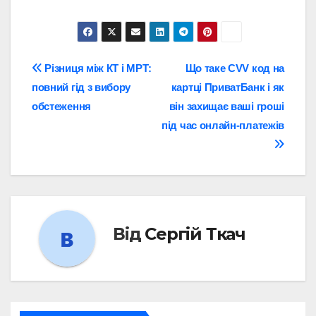
Навігація
Різниця між КТ і МРТ:
Що таке CVV код на
повний гід з вибору
картці ПриватБанк і як
записів
обстеження
він захищає ваші гроші
під час онлайн-платежів
Від
Сергій Ткач