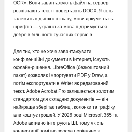
OCR». Вони завантажують файл на сервер,
розпізнають текст і повертають DOCX. Якість
залежить від чіткості скану, мови документа та
шрифтів — українська мова підтримується
добре в більшості сучасних сервісів.
Для тих, хто не хоче завантажувати
конфіденційні документи в інтернет, існують
офлайн-рішення. LibreOffice (безкоштовний
пакет) дозволяє імпортувати PDF у Draw, а
потім експортувати в Writer як редагований
текст. Adobe Acrobat Pro залишається золотим
стандартом для складних документів — він
найкраще зберігає таблиці, колонки та графіку,
але коштує грошей. У 2026 році Microsoft 365 та
Adobe активно інтегрують ШІ, тому якість
конвертації помітно зросла порівняно з