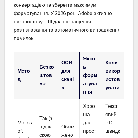
конвертацією та зберегти максимум
форматування. У 2026 році Adobe активно
використовує ШІ для покращення
розпізнавання та автоматичного виправлення
помилок.
Якіст
OCR
Коли
Безко
ь
Мето
для
викор
штов
форм
д
скані
истов
но
атува
в
увати
ння
Хоро
Текст
ша
овий
Так (з
Micros
для
PDF,
підпи
Обме
oft
прост
швидк
скою
жено