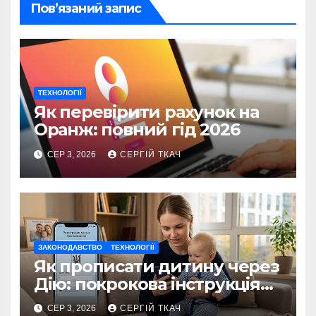
Пов’язаний запис
ТЕХНОЛОГІЇ
Як перевірити рахунок на
Оранж: повний гід 2026
СЕР 3, 2026
СЕРГІЙ ТКАЧ
ЗАКОНОДАВСТВО
ТЕХНОЛОГІЇ
Як прописати дитину через
Дію: покрокова інструкція
2026
СЕР 3, 2026
СЕРГІЙ ТКАЧ