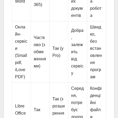
Word
их
а
365)
докум
робот
ентів
а
Онла
Швид
Добра
йн-
ко,
Частк
,
сервіс
без
ово (з
залеж
и
Так (у
встан
обме
ить
(Small
Pro)
овлен
ження
від
pdf,
ня
ми)
сервіс
iLove
прогр
у
PDF)
ам
Серед
Конфі
ня,
денці
Так (з
потре
йні
Libre
розши
Так
бує
файл
Office
рення
доопр
и,