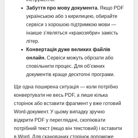
Забуття про мову документа.
Якщо PDF
українською або з кирилицею, обирайте
сервіси з хорошою підтримкою мови —
інакше з’являться «кракозябри» замість
літер.
Конвертація дуже великих файлів
онлайн.
Сервіси можуть обрізати або
сповільнити процес. Для об’ємних
документів краще десктопні програми.
Ще одна поширена ситуація — коли потрібно
конвертувати не весь PDF, а лише кілька
сторінок або вставити фрагмент у вже готовий
Word-документ. У цьому випадку зручно
відкрити PDF у переглядачі, скопіювати
потрібний текст (якщо він текстовий) і вставити
в Word. Для сканованих сторінок допоможе