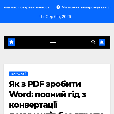
Перейти
рети ніжності
Чи можна заморожувати сир: повний гід з
до
Чт. Сер 6th, 2026
контенту
ТЕХНОЛОГІЇ
Як з PDF зробити
Word: повний гід з
конвертації