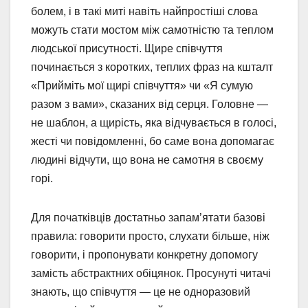
болем, і в такі миті навіть найпростіші слова
можуть стати мостом між самотністю та теплом
людської присутності. Щире співчуття
починається з коротких, теплих фраз на кшталт
«Прийміть мої щирі співчуття» чи «Я сумую
разом з вами», сказаних від серця. Головне —
не шаблон, а щирість, яка відчувається в голосі,
жесті чи повідомленні, бо саме вона допомагає
людині відчути, що вона не самотня в своєму
горі.
Для початківців достатньо запам’ятати базові
правила: говорити просто, слухати більше, ніж
говорити, і пропонувати конкретну допомогу
замість абстрактних обіцянок. Просунуті читачі
знають, що співчуття — це не одноразовий