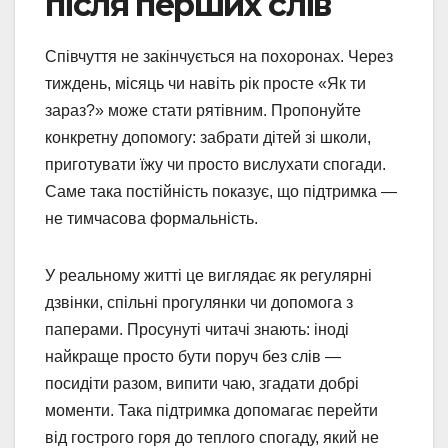
після перших слів
Співчуття не закінчується на похоронах. Через
тиждень, місяць чи навіть рік просте «Як ти
зараз?» може стати рятівним. Пропонуйте
конкретну допомогу: забрати дітей зі школи,
приготувати їжу чи просто вислухати спогади.
Саме така постійність показує, що підтримка —
не тимчасова формальність.
У реальному житті це виглядає як регулярні
дзвінки, спільні прогулянки чи допомога з
паперами. Просунуті читачі знають: іноді
найкраще просто бути поруч без слів —
посидіти разом, випити чаю, згадати добрі
моменти. Така підтримка допомагає перейти
від гострого горя до теплого спогаду, який не