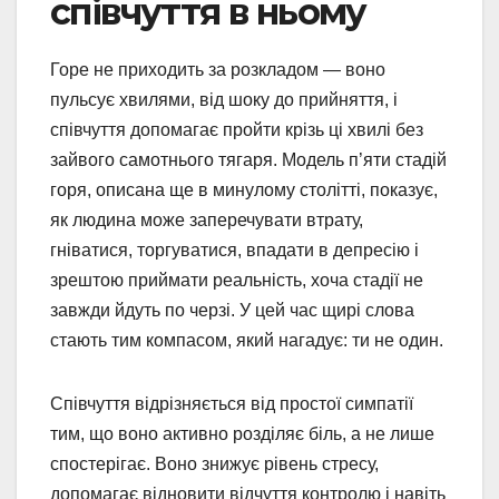
співчуття в ньому
Горе не приходить за розкладом — воно
пульсує хвилями, від шоку до прийняття, і
співчуття допомагає пройти крізь ці хвилі без
зайвого самотнього тягаря. Модель п’яти стадій
горя, описана ще в минулому столітті, показує,
як людина може заперечувати втрату,
гніватися, торгуватися, впадати в депресію і
зрештою приймати реальність, хоча стадії не
завжди йдуть по черзі. У цей час щирі слова
стають тим компасом, який нагадує: ти не один.
Співчуття відрізняється від простої симпатії
тим, що воно активно розділяє біль, а не лише
спостерігає. Воно знижує рівень стресу,
допомагає відновити відчуття контролю і навіть