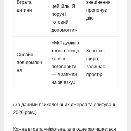
Втрата
знецінення,
цей біль. Я
дитини
пропонує
поруч і
дію
готовий
допомогти»
«Мої думки з
тобою. Якщо
Коротко,
Онлайн-
хочеш
щиро,
повідомлен
поговорити
залишає
ня
— я завжди
простір
на зв’язку»
(За даними психологічних джерел та опитувань
2026 року.)
Кожна втрата унікальна, але одне залишається