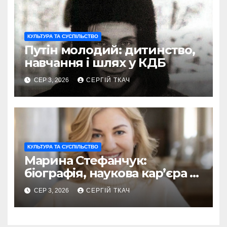
КУЛЬТУРА ТА СУСПІЛЬСТВО
Путін молодий: дитинство,
навчання і шлях у КДБ
СЕР 3, 2026
СЕРГІЙ ТКАЧ
КУЛЬТУРА ТА СУСПІЛЬСТВО
Марина Стефанчук:
біографія, наукова кар’єра та
сім’я
СЕР 3, 2026
СЕРГІЙ ТКАЧ