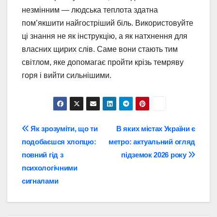
незмінним — людська теплота здатна
пом’якшити найгостріший біль. Використовуйте
ці знання не як інструкцію, а як натхнення для
власних щирих слів. Саме вони стають тим
світлом, яке допомагає пройти крізь темряву
горя і вийти сильнішими.
Навігація
Як зрозуміти, що ти
В яких містах України є
подобаєшся хлопцю:
метро: актуальний огляд
записів
повний гід з
підземок 2026 року
психологічними
сигналами