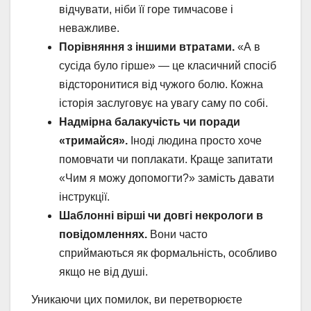
відчувати, ніби її горе тимчасове і
неважливе.
Порівняння з іншими втратами.
«А в
сусіда було гірше» — це класичний спосіб
відсторонитися від чужого болю. Кожна
історія заслуговує на увагу саму по собі.
Надмірна балакучість чи поради
«тримайся».
Іноді людина просто хоче
помовчати чи поплакати. Краще запитати
«Чим я можу допомогти?» замість давати
інструкції.
Шаблонні вірші чи довгі некрологи в
повідомленнях.
Вони часто
сприймаються як формальність, особливо
якщо не від душі.
Уникаючи цих помилок, ви перетворюєте