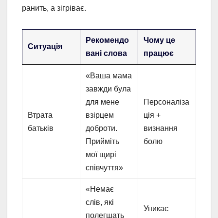
ранить, а зігріває.
Рекомендо
Чому це
Ситуація
вані слова
працює
«Ваша мама
завжди була
для мене
Персоналіза
Втрата
взірцем
ція +
батьків
доброти.
визнання
Прийміть
болю
мої щирі
співчуття»
«Немає
слів, які
Уникає
полегшать