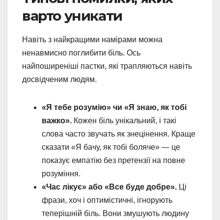
варто уникати
Навіть з найкращими намірами можна
ненавмисно поглибити біль. Ось
найпоширеніші пастки, які трапляються навіть
досвідченим людям.
«Я тебе розумію» чи «Я знаю, як тобі
важко».
Кожен біль унікальний, і такі
слова часто звучать як знецінення. Краще
сказати «Я бачу, як тобі боляче» — це
показує емпатію без претензії на повне
розуміння.
«Час лікує» або «Все буде добре».
Ці
фрази, хоч і оптимістичні, ігнорують
теперішній біль. Вони змушують людину