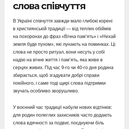
слова співчуття
В Україні співчуття завжди мало глибокі корені
в християнській традиції — від теплих обіймів
на похоронах до фраз «Вічна пам’ять» і «Нехай
земля буде пухом», які лунають на поминках. Ці
слова не просто ритуал, вони несуть у собі
надію на вічне життя і пам’ять, яка живе в
серцях живих. Під час 9-го чи 40-го дня родина
збирається, щоб згадувати добрі справи
покійного, і саме тоді щирі слова підтримки
звучать особливо зворушливо.
У воєнний час традиції набули нових відтінків:
для родин полеглих захисників часто додають
слова вдячності за подвиг, поєднуючи біль