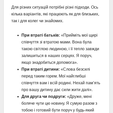
Для різних ситуацій потрібні різні підходи. Ось
кілька варіантів, які працюють як для близьких,
так і для колег чи знайомих.
При втраті батьків:
«Прийміть мої щирі
співчуття зі втратою мами. Вона була
такою світлою людиною, і її тепло завжди
залишиться в наших серцях. Я поруч,
якщо знадобиться допомога».
При втраті дитини:
«Слова безсилі
перед таким горем. Мої найглибші
співчуття вам і всій родині. Нехай пам’ять
про вашу дитину дає сили жити далі».
Для друга чи подруги:
«Друже, мені
боляче чути цю новину. Я сумую разом з
тобою і готовий бути поруч у будь-який