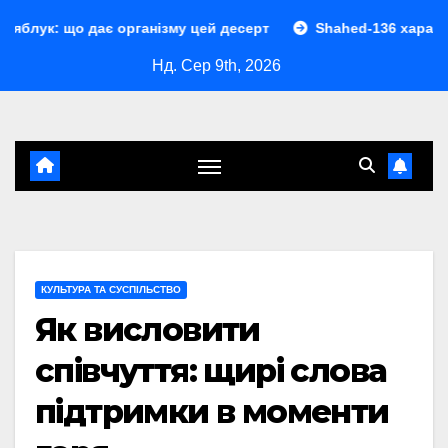
Перейти
ає організму цей десерт
Shahed-136 характеристики: по
до
Нд. Сер 9th, 2026
контенту
КУЛЬТУРА ТА СУСПІЛЬСТВО
Як висловити
співчуття: щирі слова
підтримки в моменти