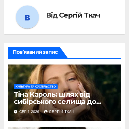
Від
Сергій Ткач
Пов’язаний запис
КУЛЬТУРА ТА СУСПІЛЬСТВО
Тіна Кароль: шлях від
сибірського селища до
голосу України
СЕР 4, 2026
СЕРГІЙ ТКАЧ