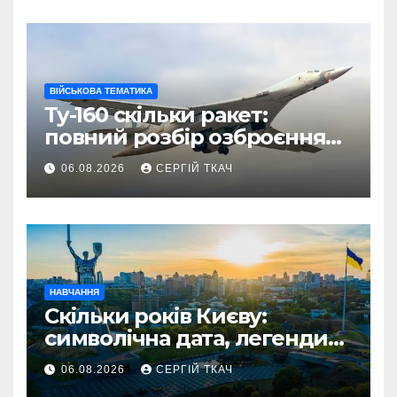
ВІЙСЬКОВА ТЕМАТИКА
Ту-160 скільки ракет:
повний розбір озброєння
стратегічного
06.08.2026
СЕРГІЙ ТКАЧ
бомбардувальника
НАВЧАННЯ
Скільки років Києву:
символічна дата, легенди
та те, що кажуть історики
06.08.2026
СЕРГІЙ ТКАЧ