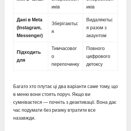
иків
иків
Дані в Meta
Видаляютьс
Зберігаютьс
(Instagram,
я разом з
я
Messenger)
акаунтом
Тимчасовог
Повного
Підходить
о
цифрового
для
перепочинку
детоксу
Багато хто плутає ці два варіанти саме тому, що
в меню вони стоять поруч. Якщо ви
сумніваєтеся — почніть з деактивації. Вона дає
час подумати без ризику втратити все
назавжди.