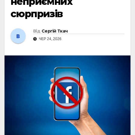
неприємних
сюрпризів
Від
Сергій Ткач
ЧЕР 24, 2026