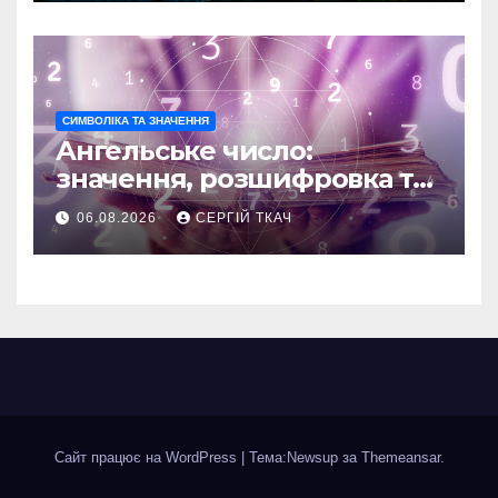
СИМВОЛІКА ТА ЗНАЧЕННЯ
Ангельське число:
значення, розшифровка та
послання
06.08.2026
СЕРГІЙ ТКАЧ
Сайт працює на WordPress
|
Тема:Newsup за
Themeansar
.