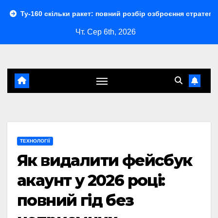
Перейти
кільки ракет: повний розбір озброєння стратегічного бомбард
до
Чт. Сер 6th, 2026
контенту
ТЕХНОЛОГІЇ
Як видалити фейсбук
акаунт у 2026 році:
повний гід без