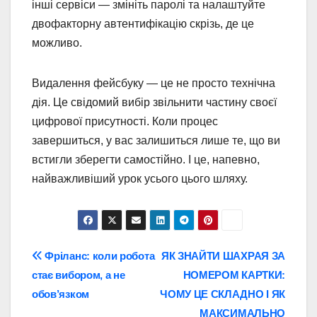
інші сервіси — змініть паролі та налаштуйте
двофакторну автентифікацію скрізь, де це
можливо.
Видалення фейсбуку — це не просто технічна
дія. Це свідомий вибір звільнити частину своєї
цифрової присутності. Коли процес
завершиться, у вас залишиться лише те, що ви
встигли зберегти самостійно. І це, напевно,
найважливіший урок усього цього шляху.
Навігація
Фріланс: коли робота
ЯК ЗНАЙТИ ШАХРАЯ ЗА
стає вибором, а не
НОМЕРОМ КАРТКИ:
записів
обов’язком
ЧОМУ ЦЕ СКЛАДНО І ЯК
МАКСИМАЛЬНО