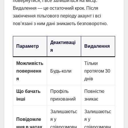
повернутися, і все залишиться на місці.
Видалення — це остаточний крок. Після
закінчення пільгового періоду акаунт і всі
пов’язані з ним дані зникають безповоротно.
Деактиваці
Параметр
Видалення
я
Можливість
Тільки
поверненн
Будь-коли
протягом 30
я
днів
Що бачать
Профіль
Повністю
інші
прихований
зникає
Залишаютьс
Залишаютьс
Повідомле
я у
я у
ння в чатах
співрозмовн
співрозмовн