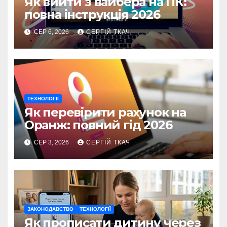
Як вийти з вайбера на ПК:
повна інструкція 2026
СЕР 6, 2026
СЕРГІЙ ТКАЧ
ТЕХНОЛОГІЇ
Як перевірити рахунок на
Оранж: повний гід 2026
СЕР 3, 2026
СЕРГІЙ ТКАЧ
ЗАКОНОДАВСТВО
ТЕХНОЛОГІЇ
Як прописати дитину через