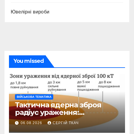
Ювелірні вироби
You missed
ВІЙСЬКОВА ТЕМАТИКА
Тактична ядерна зброя
радіус ураження:
детальний розбір зон
06.08.2026
СЕРГІЙ ТКАЧ
знищення