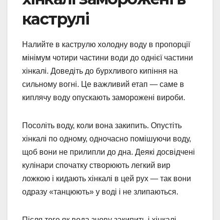
каструлі
Налийте в каструлю холодну воду в пропорції
мінімум чотири частини води до однієї частини
хінкалі. Доведіть до бурхливого кипіння на
сильному вогні. Це важливий етап — саме в
киплячу воду опускають заморожені вироби.
Посоліть воду, коли вона закипить. Опустіть
хінкалі по одному, одночасно помішуючи воду,
щоб вони не прилипли до дна. Деякі досвідчені
кулінари спочатку створюють легкий вир
ложкою і кидають хінкалі в цей рух — так вони
одразу «танцюють» у воді і не злипаються.
Після того як вода знову закипить і хінкалі