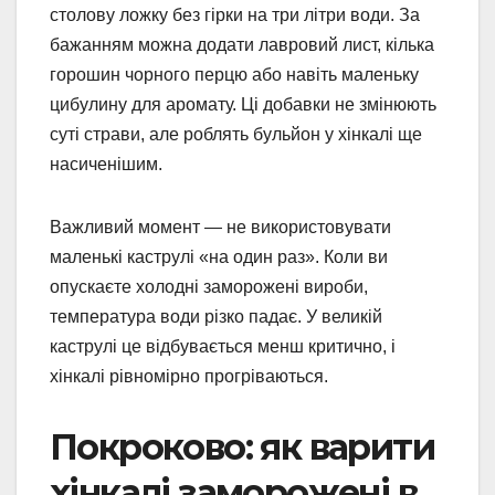
столову ложку без гірки на три літри води. За
бажанням можна додати лавровий лист, кілька
горошин чорного перцю або навіть маленьку
цибулину для аромату. Ці добавки не змінюють
суті страви, але роблять бульйон у хінкалі ще
насиченішим.
Важливий момент — не використовувати
маленькі каструлі «на один раз». Коли ви
опускаєте холодні заморожені вироби,
температура води різко падає. У великій
каструлі це відбувається менш критично, і
хінкалі рівномірно прогріваються.
Покроково: як варити
хінкалі заморожені в