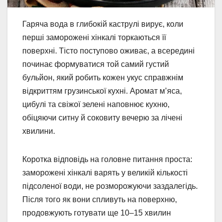
Гаряча вода в глибокій каструлі вирує, коли
перші заморожені хінкалі торкаються її
поверхні. Тісто поступово оживає, а всередині
починає формуватися той самий густий
бульйон, який робить кожен укус справжнім
відкриттям грузинської кухні. Аромат м’яса,
цибулі та свіжої зелені наповнює кухню,
обіцяючи ситну й соковиту вечерю за лічені
хвилини.
Коротка відповідь на головне питання проста:
заморожені хінкалі варять у великій кількості
підсоленої води, не розморожуючи заздалегідь.
Після того як вони спливуть на поверхню,
продовжують готувати ще 10–15 хвилин