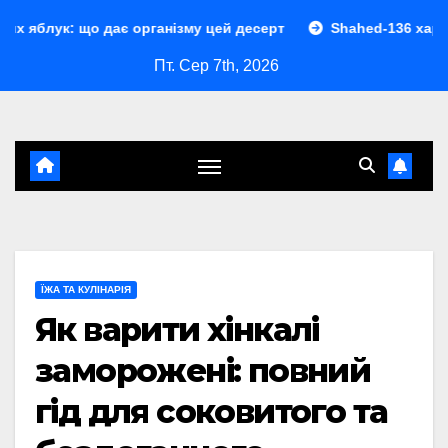
Перейти
 дає організму цей десерт
Shahed-136 характеристики: 
до
Пт. Сер 7th, 2026
контенту
ЇЖА ТА КУЛІНАРІЯ
Як варити хінкалі
заморожені: повний
гід для соковитого та