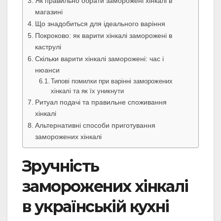
Як правильно обрати заморожені хінкалі в
магазині
Що знадобиться для ідеального варіння
Покроково: як варити хінкалі заморожені в
каструлі
Скільки варити хінкалі заморожені: час і
нюанси
Типові помилки при варінні заморожених
хінкалі та як їх уникнути
Ритуал подачі та правильне споживання
хінкалі
Альтернативні способи приготування
заморожених хінкалі
Зручність
заморожених хінкалі
в українській кухні