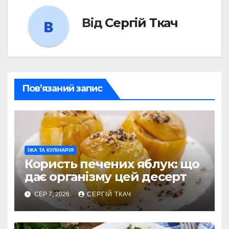
Від
Сергій Ткач
Пов’язаний запис
ЇЖА ТА КУЛІНАРІЯ
Користь печених яблук: що
дає організму цей десерт
СЕР 7, 2026
СЕРГІЙ ТКАЧ