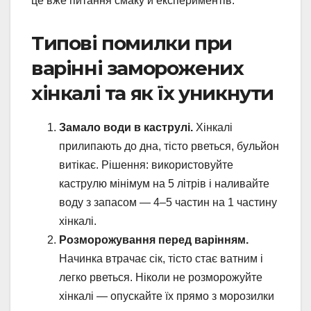
це вже питання смаку й експериментів.
Типові помилки при
варінні заморожених
хінкалі та як їх уникнути
Замало води в каструлі.
Хінкалі
прилипають до дна, тісто рветься, бульйон
витікає. Рішення: використовуйте
каструлю мінімум на 5 літрів і наливайте
воду з запасом — 4–5 частин на 1 частину
хінкалі.
Розморожування перед варінням.
Начинка втрачає сік, тісто стає ватним і
легко рветься. Ніколи не розморожуйте
хінкалі — опускайте їх прямо з морозилки