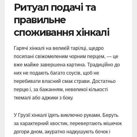
Ритуал подачі та
правильне
споживання хінкалі
Гарячі хінкалі на великій тарілці, щедро
посипані свіжомеленим чорним перцем, — це
вже майже завершена картина. Традиційно до
них не подають багато соусів, щоб не
перебивати власний смак страви. Достатньо
перцю і, за бажанням, невеликої кількості
ткемалі або аджики з боку.
У Грузії хінкалі їдять виключно руками. Беруть
за характерний хвостик, перевертають мішечок
догори дном, акуратно надкушують бочок і