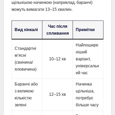
щільнішою начинкою (наприклад, баранчі)
можуть вимагати 13–15 хвилин.
Час після
Вид хінкалі
Примітки
спливання
Найпошире
Стандартні
ніший
м’ясні
10–12 хв
варіант,
(свинина/
універсальн
яловичина)
ий час
Баранчі або
Начинка
з великою
щільніша,
12–15 хв
кількістю
потребує
зелені
більше часу