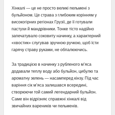
Хінкалі — це не просто великі пельмені з
бульйоном. Це страва з глибоким корінням у
високогірних регіонах Грузії, де її готували
пастухи й мандрівники. Тонке тісто надійно
запечатувало соковиту начинку, а характерний
«хвостик» слугував зручною ручкою, щоб їсти
гарячу страву руками, не обпалюючись.
За традицією в начинку з рубленого м’яса
додавали теплу воду або бульйон, цибулю та
ароматну зелень — насамперед кінзу. Під час
варіння сік м’яса залишався всередині,
створюючи той самий легендарний бульйон.
Саме він відрізняє справжні хінкалі від
звичайних вареників чи пельменів.