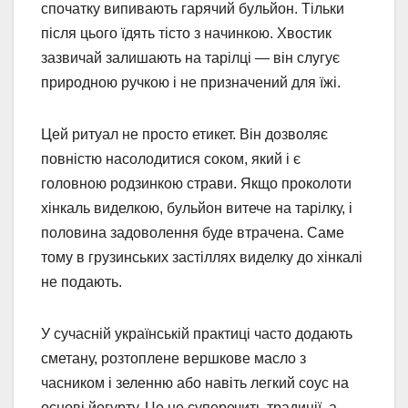
спочатку випивають гарячий бульйон. Тільки
після цього їдять тісто з начинкою. Хвостик
зазвичай залишають на тарілці — він слугує
природною ручкою і не призначений для їжі.
Цей ритуал не просто етикет. Він дозволяє
повністю насолодитися соком, який і є
головною родзинкою страви. Якщо проколоти
хінкаль виделкою, бульйон витече на тарілку, і
половина задоволення буде втрачена. Саме
тому в грузинських застіллях виделку до хінкалі
не подають.
У сучасній українській практиці часто додають
сметану, розтоплене вершкове масло з
часником і зеленню або навіть легкий соус на
основі йогурту. Це не суперечить традиції, а