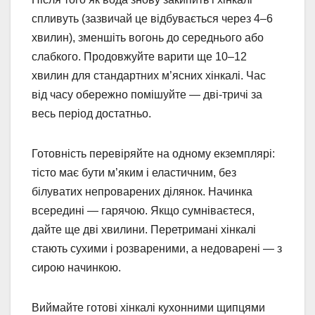
спливуть (зазвичай це відбувається через 4–6
хвилин), зменшіть вогонь до середнього або
слабкого. Продовжуйте варити ще 10–12
хвилин для стандартних м’ясних хінкалі. Час
від часу обережно помішуйте — дві-тричі за
весь період достатньо.
Готовність перевіряйте на одному екземплярі:
тісто має бути м’яким і еластичним, без
білуватих непроварених ділянок. Начинка
всередині — гарячою. Якщо сумніваєтеся,
дайте ще дві хвилини. Перетримані хінкалі
стають сухими і розвареними, а недоварені — з
сирою начинкою.
Виймайте готові хінкалі кухонними щипцями