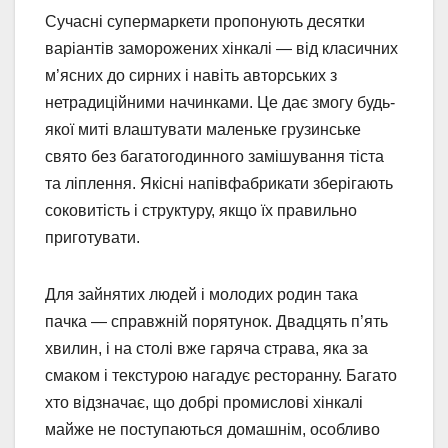
Сучасні супермаркети пропонують десятки
варіантів заморожених хінкалі — від класичних
м’ясних до сирних і навіть авторських з
нетрадиційними начинками. Це дає змогу будь-
якої миті влаштувати маленьке грузинське
свято без багатогодинного замішування тіста
та ліплення. Якісні напівфабрикати зберігають
соковитість і структуру, якщо їх правильно
приготувати.
Для зайнятих людей і молодих родин така
пачка — справжній порятунок. Двадцять п’ять
хвилин, і на столі вже гаряча страва, яка за
смаком і текстурою нагадує ресторанну. Багато
хто відзначає, що добрі промислові хінкалі
майже не поступаються домашнім, особливо