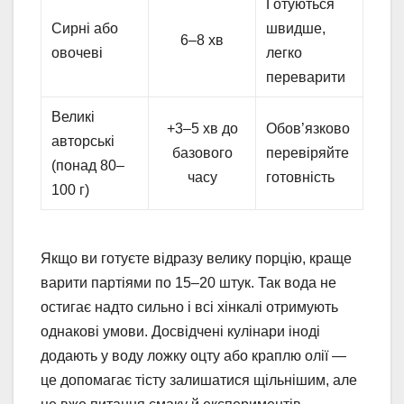
Готуються
Сирні або
швидше,
6–8 хв
овочеві
легко
переварити
Великі
+3–5 хв до
Обов’язково
авторські
базового
перевіряйте
(понад 80–
часу
готовність
100 г)
Якщо ви готуєте відразу велику порцію, краще
варити партіями по 15–20 штук. Так вода не
остигає надто сильно і всі хінкалі отримують
однакові умови. Досвідчені кулінари іноді
додають у воду ложку оцту або краплю олії —
це допомагає тісту залишатися щільнішим, але