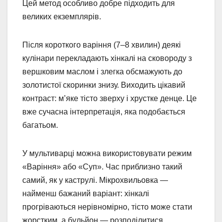
Цей метод особливо добре підходить для
великих екземплярів.
Після короткого варіння (7–8 хвилин) деякі
кулінари перекладають хінкалі на сковороду з
вершковим маслом і злегка обсмажують до
золотистої скоринки знизу. Виходить цікавий
контраст: м’яке тісто зверху і хрустке денце. Це
вже сучасна інтерпретація, яка подобається
багатьом.
У мультиварці можна використовувати режим
«Варіння» або «Суп». Час приблизно такий
самий, як у каструлі. Мікрохвильовка —
найменш бажаний варіант: хінкалі
прогріваються нерівномірно, тісто може стати
жорстким, а бульйон — розподілитися