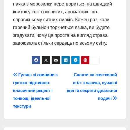
пачка з морозилки перетвориться на швидкий
квиток у світ соковитих, ароматних і по-
справжньому ситних смаків. Кожен раз, коли
гарячий бульйон торкнеться язика, ви будете
згадувати, чому ця проста на вигляд страва
завоювала стільки сердець по всьому світу.
Навігація
Гуляш зі свинини з
Салати на святковий
густою підливою:
стіл: класика, сучасні
записів
класичний рецепт і
ідеї та секрети ідеальної
тонкощі ідеальної
подачі
текстури