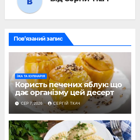
Пов’язаний запис
ЇЖА ТА КУЛІНАРІЯ
Користь печених яблук: що
дає організму цей десерт
СЕР 7, 2026
СЕРГІЙ ТКАЧ