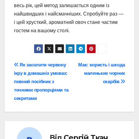
весь рік, цей метод залишається одним із
найшвидших і найсмачніших. Спробуйте раз —
і цей хрусткий, ароматний овоч стане частим
гостем на вашому столі.
Навігація
Як засолити червону
Мак: користь і шкода
ікру в домашніх умовах:
маленьких чорних
записів
повний посібник з
скарбів
точними пропорціями та
секретами
Від
Сергій Ткач