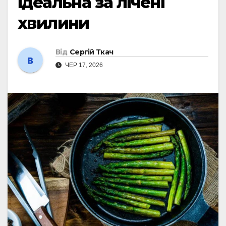
ідеальна за лічені
хвилини
Від
Сергій Ткач
ЧЕР 17, 2026