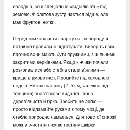
солодша, бо її спеціально «відбілюють» під
землею. Фіолетова зустрічається рідше, але
має фруктові нотки.
Перед тим як класти спаржу на сковороду, її
потрібно правильно підготувати. Виберіть свіжі
пагони: вони мають бути пружними, з щільними,
закритими верхівками. Якщо кінчики почали
розкриватися або стебла стали в’ялими —
краще відмовитися. Промийте під холодною
водою. Нижню частину (2–5 см, залежно від
товщини) обов’язково видаліть: вона
дерев’яниста й гірка. Зробити це легко —
просто відламайте руками в тому місці, де
стебло природно ламається. Для товстої спаржі
можна зчистити нижню третину шкірки