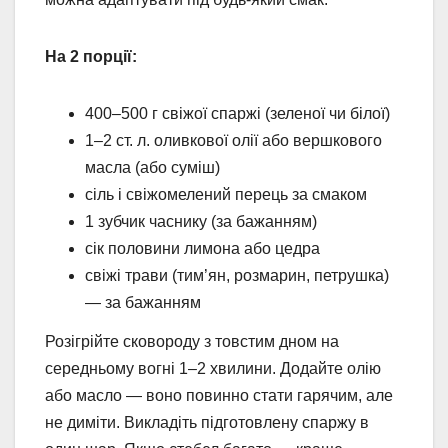
На 2 порції:
400–500 г свіжої спаржі (зеленої чи білої)
1–2 ст. л. оливкової олії або вершкового
масла (або суміш)
сіль і свіжомелений перець за смаком
1 зубчик часнику (за бажанням)
сік половини лимона або цедра
свіжі трави (тим’ян, розмарин, петрушка)
— за бажанням
Розігрійте сковороду з товстим дном на
середньому вогні 1–2 хвилини. Додайте олію
або масло — воно повинно стати гарячим, але
не диміти. Викладіть підготовлену спаржу в