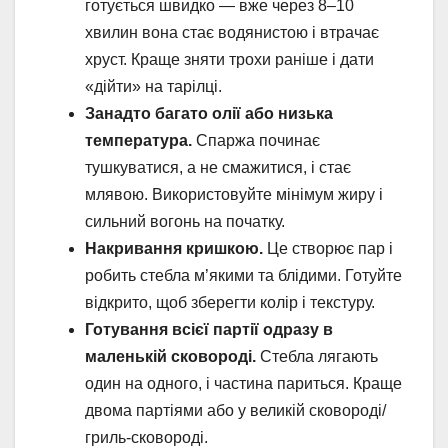
готується швидко — вже через 8–10
хвилин вона стає водянистою і втрачає
хруст. Краще зняти трохи раніше і дати
«дійти» на тарілці.
Занадто багато олії або низька
температура.
Спаржа починає
тушкуватися, а не смажитися, і стає
млявою. Використовуйте мінімум жиру і
сильний вогонь на початку.
Накривання кришкою.
Це створює пар і
робить стебла м’якими та блідими. Готуйте
відкрито, щоб зберегти колір і текстуру.
Готування всієї партії одразу в
маленькій сковороді.
Стебла лягають
один на одного, і частина париться. Краще
двома партіями або у великій сковороді/
гриль-сковороді.