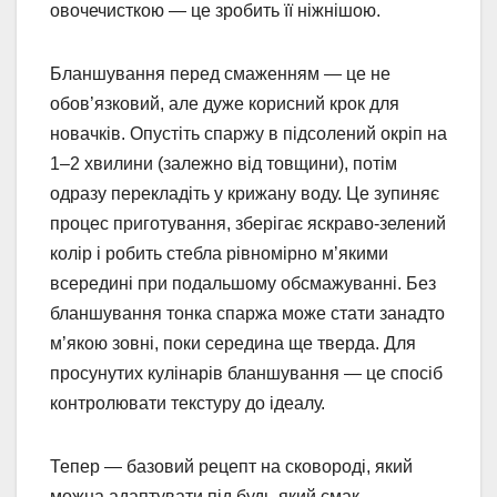
овочечисткою — це зробить її ніжнішою.
Бланшування перед смаженням — це не
обов’язковий, але дуже корисний крок для
новачків. Опустіть спаржу в підсолений окріп на
1–2 хвилини (залежно від товщини), потім
одразу перекладіть у крижану воду. Це зупиняє
процес приготування, зберігає яскраво-зелений
колір і робить стебла рівномірно м’якими
всередині при подальшому обсмажуванні. Без
бланшування тонка спаржа може стати занадто
м’якою зовні, поки середина ще тверда. Для
просунутих кулінарів бланшування — це спосіб
контролювати текстуру до ідеалу.
Тепер — базовий рецепт на сковороді, який
можна адаптувати під будь-який смак.