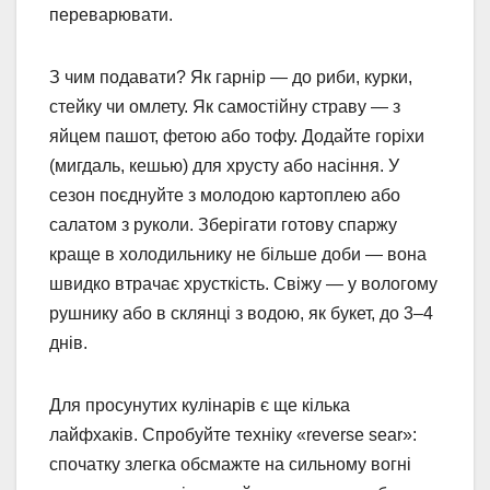
переварювати.
З чим подавати? Як гарнір — до риби, курки,
стейку чи омлету. Як самостійну страву — з
яйцем пашот, фетою або тофу. Додайте горіхи
(мигдаль, кешью) для хрусту або насіння. У
сезон поєднуйте з молодою картоплею або
салатом з руколи. Зберігати готову спаржу
краще в холодильнику не більше доби — вона
швидко втрачає хрусткість. Свіжу — у вологому
рушнику або в склянці з водою, як букет, до 3–4
днів.
Для просунутих кулінарів є ще кілька
лайфхаків. Спробуйте техніку «reverse sear»:
спочатку злегка обсмажте на сильному вогні