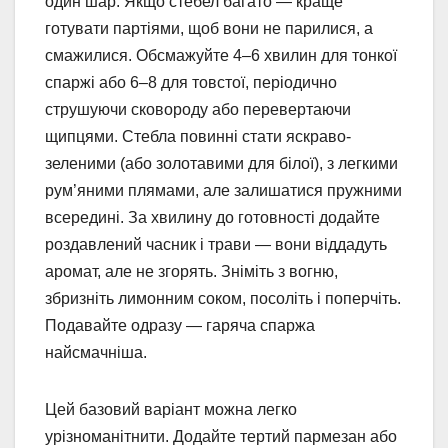
один шар. Якщо стебел багато — краще
готувати партіями, щоб вони не парилися, а
смажилися. Обсмажуйте 4–6 хвилин для тонкої
спаржі або 6–8 для товстої, періодично
струшуючи сковороду або перевертаючи
щипцями. Стебла повинні стати яскраво-
зеленими (або золотавими для білої), з легкими
рум’яними плямами, але залишатися пружними
всередині. За хвилину до готовності додайте
роздавлений часник і трави — вони віддадуть
аромат, але не згорять. Зніміть з вогню,
збризніть лимонним соком, посоліть і поперчіть.
Подавайте одразу — гаряча спаржа
найсмачніша.
Цей базовий варіант можна легко
урізноманітнити. Додайте тертий пармезан або