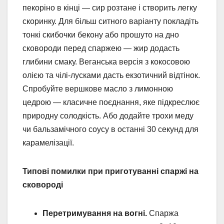
пекоріно в кінці — сир розтане і створить легку
скоринку. Для більш ситного варіанту покладіть
тонкі скибочки бекону або прошуто на дно
сковороди перед спаржею — жир додасть
глибини смаку. Веганська версія з кокосовою
олією та чілі-лусками дасть екзотичний відтінок.
Спробуйте вершкове масло з лимонною
цедрою — класичне поєднання, яке підкреслює
природну солодкість. Або додайте трохи меду
чи бальзамічного соусу в останні 30 секунд для
карамелізації.
Типові помилки при приготуванні спаржі на
сковороді
Перетримування на вогні.
Спаржа