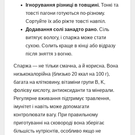
Ігнорування різниці в товщині.
Тонкі та
товсті пагони готуються по-різному.
Сортуйте їх або ріжте товсті навпіл.
Додавання солі занадто рано.
Сіль
витягує вологу, і спаржа може стати
сухою. Солить краще в кінці або відразу
після зняття з вогню.
Спаржа — не тільки смачна, а й корисна. Вона
низькокалорійна (близько 20 ккал на 100 г),
багата на клітковину, вітаміни групи B, K,
фолієву кислоту, антиоксиданти та мінерали.
Регулярне вживання підтримує травлення,
імунітет і навіть може допомагати
контролювати вагу. При правильному
приготуванні на сковороді вона зберігає
більшість нутрієнтів, особливо якщо не