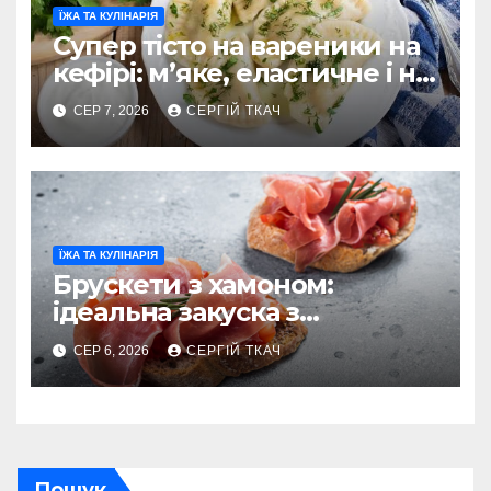
ЇЖА ТА КУЛІНАРІЯ
Супер тісто на вареники на
кефірі: м’яке, еластичне і не
рветься
СЕР 7, 2026
СЕРГІЙ ТКАЧ
ЇЖА ТА КУЛІНАРІЯ
Брускети з хамоном:
ідеальна закуска з
характером
СЕР 6, 2026
СЕРГІЙ ТКАЧ
Пошук