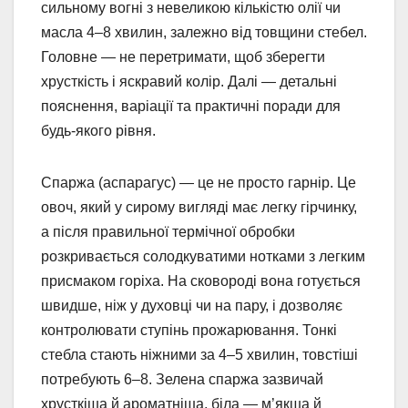
сильному вогні з невеликою кількістю олії чи
масла 4–8 хвилин, залежно від товщини стебел.
Головне — не перетримати, щоб зберегти
хрусткість і яскравий колір. Далі — детальні
пояснення, варіації та практичні поради для
будь-якого рівня.
Спаржа (аспарагус) — це не просто гарнір. Це
овоч, який у сирому вигляді має легку гірчинку,
а після правильної термічної обробки
розкривається солодкуватими нотками з легким
присмаком горіха. На сковороді вона готується
швидше, ніж у духовці чи на пару, і дозволяє
контролювати ступінь прожарювання. Тонкі
стебла стають ніжними за 4–5 хвилин, товстіші
потребують 6–8. Зелена спаржа зазвичай
хрусткіша й ароматніша, біла — м’якша й