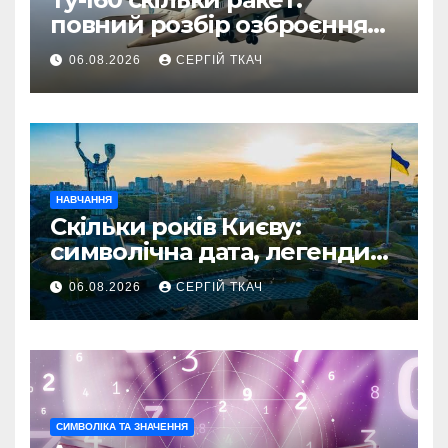
повний розбір озброєння
стратегічного
06.08.2026
СЕРГІЙ ТКАЧ
бомбардувальника
НАВЧАННЯ
Скільки років Києву:
символічна дата, легенди
та те, що кажуть історики
06.08.2026
СЕРГІЙ ТКАЧ
СИМВОЛІКА ТА ЗНАЧЕННЯ