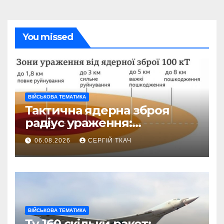
You missed
ВІЙСЬКОВА ТЕМАТИКА
Тактична ядерна зброя
радіус ураження:
детальний розбір зон
06.08.2026
СЕРГІЙ ТКАЧ
знищення
ВІЙСЬКОВА ТЕМАТИКА
Ту-160 скільки ракет: