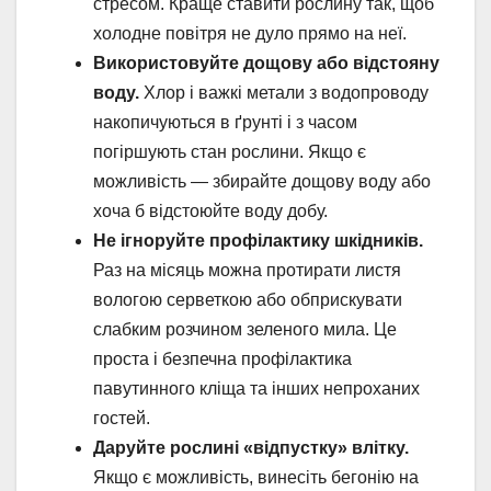
стресом. Краще ставити рослину так, щоб
холодне повітря не дуло прямо на неї.
Використовуйте дощову або відстояну
воду.
Хлор і важкі метали з водопроводу
накопичуються в ґрунті і з часом
погіршують стан рослини. Якщо є
можливість — збирайте дощову воду або
хоча б відстоюйте воду добу.
Не ігноруйте профілактику шкідників.
Раз на місяць можна протирати листя
вологою серветкою або обприскувати
слабким розчином зеленого мила. Це
проста і безпечна профілактика
павутинного кліща та інших непроханих
гостей.
Даруйте рослині «відпустку» влітку.
Якщо є можливість, винесіть бегонію на