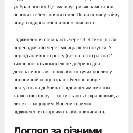
увібрав вологу. Це зменшує ризик намокання
основи стебел і появи гнилі. Після поливу зайву
воду з піддона обов’язково зливають.
Підживлення починають через 3–4 тижні після
пересадки або через місяць після покупки. У
період активного росту (весна–літо) раз на 2
тижні вносять комплексне добриво для
декоративно-листяних або квітучих рослин у
половинній концентрації. Бегонії добре
реагують на добрива з підвищеним вмістом
калію і фосфору — квіти стають яскравішими, а
листя — міцнішим. Восени і взимку
підживлення скорочують або припиняють.
Догляд за різними