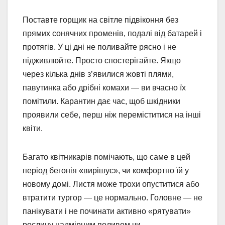
Поставте горщик на світле підвіконня без
прямих сонячних променів, подалі від батарей і
протягів. У ці дні не поливайте рясно і не
підживлюйте. Просто спостерігайте. Якщо
через кілька днів з’явилися жовті плями,
павутинка або дрібні комахи — ви вчасно їх
помітили. Карантин дає час, щоб шкідники
проявили себе, перш ніж переміститися на інші
квіти.
Багато квітникарів помічають, що саме в цей
період бегонія «вирішує», чи комфортно їй у
новому домі. Листя може трохи опуститися або
втратити тургор — це нормально. Головне — не
панікувати і не починати активно «рятувати»
рослину надмірним поливом чи