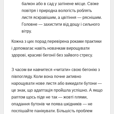
балкон або в сад у затінене місце. Свіже
повітря і природна вологість роблять
листя яскравішим, а цвітіння — ряснішим.
Головне — захистити від дощу і сильного
вітру.
Кожна з цих порад перевірена роками практики
і допомагає навіть новачкам вирощувати
здорові, красиві бегонії без зайвого стресу.
З часом ви навчитеся «читати» свою бегонію з
півпогляду. Коли вона почне активно
нарощувати нове листя або викидати бутони —
це знак, що адаптація пройшла успішно. А якщо
раптом щось піде не так — жовті плями,
опадання бутонів чи поява шкідників — не
поспішайте панікувати. Більшість проблем