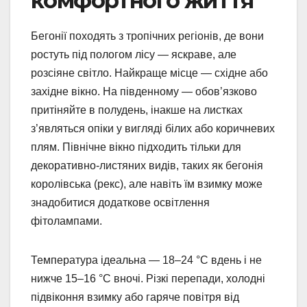
комфортного життя
Бегонії походять з тропічних регіонів, де вони
ростуть під пологом лісу — яскраве, але
розсіяне світло. Найкраще місце — східне або
західне вікно. На південному — обов’язково
притіняйте в полудень, інакше на листках
з’являться опіки у вигляді білих або коричневих
плям. Північне вікно підходить тільки для
декоративно-листяних видів, таких як бегонія
королівська (рекс), але навіть їм взимку може
знадобитися додаткове освітлення
фітолампами.
Температура ідеальна — 18–24 °C вдень і не
нижче 15–16 °C вночі. Різкі перепади, холодні
підвіконня взимку або гаряче повітря від