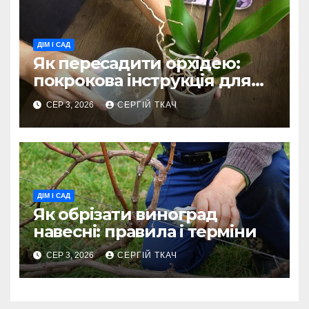
ДІМ І САД
Як пересадити орхідею:
покрокова інструкція для
фаленопсиса
СЕР 3, 2026
СЕРГІЙ ТКАЧ
ДІМ І САД
Як обрізати виноград
навесні: правила і терміни
СЕР 3, 2026
СЕРГІЙ ТКАЧ