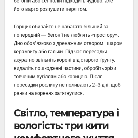
бегоній або сенполій підходить чудово, але
його варто розпушити перлітом.
Горщик обирайте не набагато більший за
попередній — бегонії не люблять «простору».
Дно обов’язково з дренажним отвором і шаром
керамзиту або гальки. Під час пересадки
акуратно звільніть корені від старого ґрунту,
видаліть пошкоджені частини, обробіть зрізи
товченим вугіллям або корицею. Після
пересадки рослину не поливають 2–3 дні, щоб
ранки на коренях затягнулися.
Світло, температура і
вологість: три кити