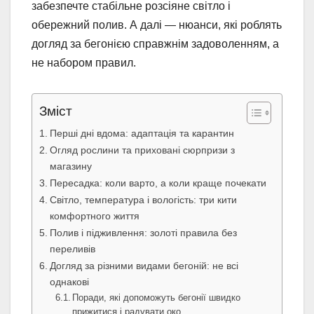
забезпечте стабільне розсіяне світло і
обережний полив. А далі — нюанси, які роблять
догляд за бегонією справжнім задоволенням, а
не набором правил.
Зміст
Перші дні вдома: адаптація та карантин
Огляд рослини та приховані сюрпризи з
магазину
Пересадка: коли варто, а коли краще почекати
Світло, температура і вологість: три кити
комфортного життя
Полив і підживлення: золоті правила без
переливів
Догляд за різними видами бегоній: не всі
однакові
Поради, які допоможуть бегонії швидко
прижитися і радувати око