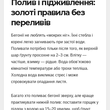
Полив і підживлення:
золоті правила без
переливів
Бегонії не люблять «мокрих ніг». Їхні стебла і
корені легко загнивають при застої води.
Поливати потрібно тільки після того, як верхній
шар ґрунту просохне на 2–3 см. Влітку —
частіше, взимку — рідше. Вода обов’язково
кімнатної температури або трохи тепліша.
Холодна вода викликає стрес і може
спровокувати опадання листя.
Багато хто поливає бегонії зверху, але краще
практикувати нижній полив: поставити горщик у
піддон з водою на 15–20 хвилин, щоб ґрунт