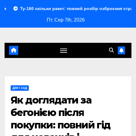
Перейти
-160 скільки ракет: повний розбір озброєння стратегічного б
до
Пт. Сер 7th, 2026
контенту
ДІМ І САД
Як доглядати за
бегонією після
покупки: повний гід