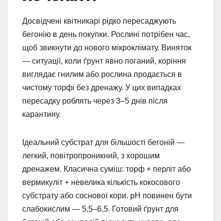
Досвідчені квітникарі рідко пересаджують
бегонію в день покупки. Рослині потрібен час,
щоб звикнути до нового мікроклімату. Виняток
— ситуації, коли ґрунт явно поганий, коріння
виглядає гнилим або рослина продається в
чистому торфі без дренажу. У цих випадках
пересадку роблять через 3–5 днів після
карантину.
Ідеальний субстрат для більшості бегоній —
легкий, повітропроникний, з хорошим
дренажем. Класична суміш: торф + перліт або
вермикуліт + невелика кількість кокосового
субстрату або соснової кори. pH повинен бути
слабокислим — 5,5–6,5. Готовий ґрунт для