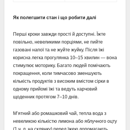
Як полегшити стан і що робити далі
Перші кроки завжди прості й доступні. Їжте
повільно, невеликими порціями, не пийте
газовані напої та не жуйте жуйку. Після їжі
корисна легка прогулянка 10–15 хвилин — вона
стимулює моторику. Багато людей помічають
покращення, коли тимчасово зменшують
кількість продуктів з високим вмістом сірки в
одному прийомі їжі та ведуть харчовий
щоденник протягом 7–10 днів.
М’ятний або ромашковий чай, тепла вода з
невеликою кількістю лимона або яблучного оцту
(1 ч. л. на склянку) перед їжею допомагають