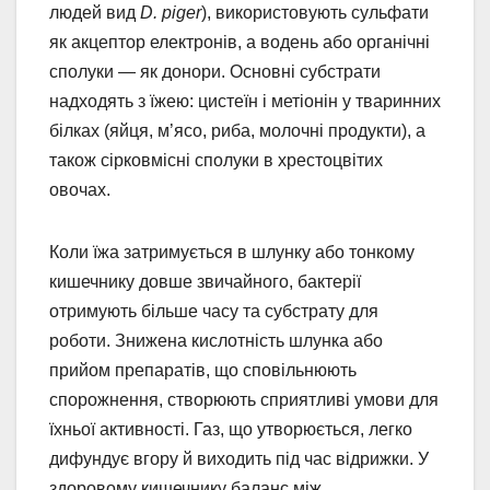
людей вид
D. piger
), використовують сульфати
як акцептор електронів, а водень або органічні
сполуки — як донори. Основні субстрати
надходять з їжею: цистеїн і метіонін у тваринних
білках (яйця, м’ясо, риба, молочні продукти), а
також сірковмісні сполуки в хрестоцвітих
овочах.
Коли їжа затримується в шлунку або тонкому
кишечнику довше звичайного, бактерії
отримують більше часу та субстрату для
роботи. Знижена кислотність шлунка або
прийом препаратів, що сповільнюють
спорожнення, створюють сприятливі умови для
їхньої активності. Газ, що утворюється, легко
дифундує вгору й виходить під час відрижки. У
здоровому кишечнику баланс між