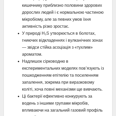
кишечнику приблизно половини здорових
дорослих людей і є нормальною частиною
мікробіому, але за певних умов їхня
активність різко зростає.
У природі H₂S утворюється в болотах,
гниючих відкладеннях і вулканічних зонах
— звідси стійка асоціація з «тухлим»
ароматом.
Надлишок сірководню в
експериментальних моделях пов’язують із
пошкодженням епітелію та посиленням
запалення, зокрема при виразковому
коліті, хоча повні механізми ще вивчають.
Ці бактерії ефективно конкурують за
водень з іншими групами мікробів,
впливаючи на загальний газовий профіль