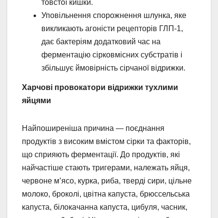
товстої кишки.
Уповільнення спорожнення шлунка, яке
викликають агоністи рецепторів ГЛП-1,
дає бактеріям додатковий час на
ферментацію сірковмісних субстратів і
збільшує ймовірність сірчаної відрижки.
Харчові провокатори відрижки тухлими
яйцями
Найпоширеніша причина — поєднання
продуктів з високим вмістом сірки та факторів,
що сприяють ферментації. До продуктів, які
найчастіше стають тригерами, належать яйця,
червоне м’ясо, курка, риба, тверді сири, цільне
молоко, броколі, цвітна капуста, брюссельська
капуста, білокачанна капуста, цибуля, часник,