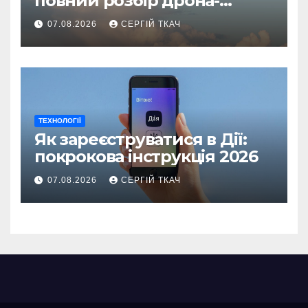
повний розбір дрона-
камікадзе
07.08.2026
СЕРГІЙ ТКАЧ
ТЕХНОЛОГІЇ
Як зареєструватися в Дії:
покрокова інструкція 2026
07.08.2026
СЕРГІЙ ТКАЧ