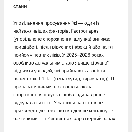
стани
Уповільнення просування їжі — один із
найважливіших факторів. Гастропарез
(уповільнене спорожнення шлунка) виникає
при діабеті, після вірусних інфекцій або на тлі
прийому певних ліків. У 2025–2026 роках
особливо актуальним стало явище сірчаної
відрижки у людей, які приймають агоністи
рецепторів ГЛП-1 (семаглутид, тирзепатид). Ці
препарати навмисно сповільнюють
спорожнення шлунка, щоб людина довше
відчувала ситість. У частини пацієнтів це
призводить до того, що їжа довше контактує з
бактеріями — і з’являється характерний запах.