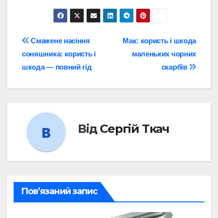
Навігація
Смажене насіння
Мак: користь і шкода
соняшника: користь і
маленьких чорних
записів
шкода — повний гід
скарбів
Від
Сергій Ткач
Пов’язаний запис