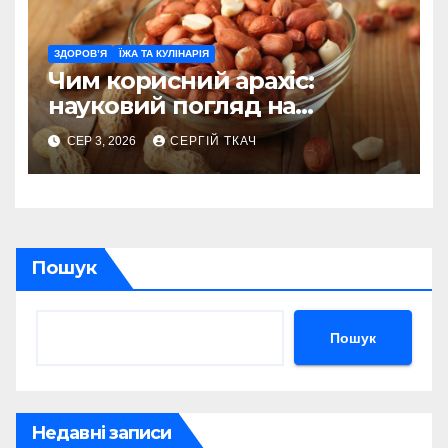
ЗДОРОВ’Я
ЇЖА ТА КУЛІНАРІЯ
Чим корисний арахіс:
науковий погляд на
поживну цінність
СЕР 3, 2026
СЕРГІЙ ТКАЧ
Пошук
Пошук
Недавні записи