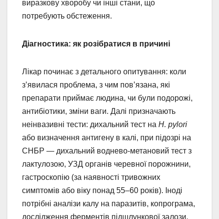
виразкову хворобу чи інші стани, що
потребують обстеження.
Діагностика: як розібратися в причині
Лікар починає з детального опитування: коли
з’явилася проблема, з чим пов’язана, які
препарати приймає людина, чи були подорожі,
антибіотики, зміни ваги. Далі призначають
неінвазивні тести: дихальний тест на
H. pylori
або визначення антигену в калі, при підозрі на
СНБР — дихальний воднево-метановий тест з
лактулозою, УЗД органів черевної порожнини,
гастроскопію (за наявності тривожних
симптомів або віку понад 55–60 років). Іноді
потрібні аналізи калу на паразитів, копрограма,
дослідження ферментів підшлункової залози.