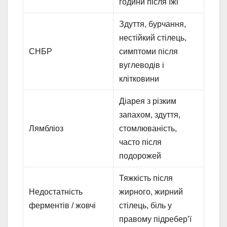
години після їжі
Здуття, бурчання,
нестійкий стілець,
СНБР
симптоми після
вуглеводів і
клітковини
Діарея з різким
запахом, здуття,
Лямбліоз
стомлюваність,
часто після
подорожей
Тяжкість після
Недостатність
жирного, жирний
ферментів / жовчі
стілець, біль у
правому підребер’ї