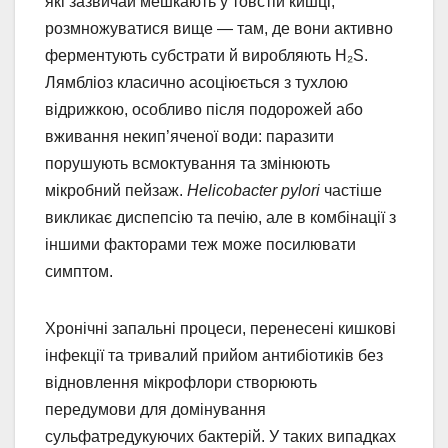
які зазвичай мешкають у товстій кишці,
розмножуватися вище — там, де вони активно
ферментують субстрати й виробляють H₂S.
Лямбліоз класично асоціюється з тухлою
відрижкою, особливо після подорожей або
вживання некип’яченої води: паразити
порушують всмоктування та змінюють
мікробний пейзаж.
Helicobacter pylori
частіше
викликає диспепсію та печію, але в комбінації з
іншими факторами теж може посилювати
симптом.
Хронічні запальні процеси, перенесені кишкові
інфекції та тривалий прийом антибіотиків без
відновлення мікрофлори створюють
передумови для домінування
сульфатредукуючих бактерій. У таких випадках