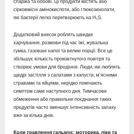
спаржа та бобові. Ці продукти містять або
сірковмісні амінокислоти, або глюкозинолати,
які бактерії легко перетворюють на H₂S.
Додатковий внесок роблять швидке
харчування, розмови під час їжі, жувальна
гумка, газовані напої та великі порції. Все це
збільшує кількість проковтнутого повітря та
створює умови для бродіння. Люди, які люблять
щедрі застілля з салатами з капусти, м’ясними
стравами та яйцями, нерідко помічають
симптом саме наступного дня. Тимчасове
обмеження або правильне поєднання таких
продуктів часто зменшує інтенсивність запаху
вже за кілька днів.
Коли травлення гальмує: моторика, ліки та