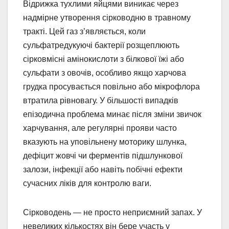
Відрижка тухлими яйцями виникає через
надмірне утворення сірководню в травному
тракті. Цей газ з’являється, коли
сульфатредукуючі бактерії розщеплюють
сірковмісні амінокислоти з білкової їжі або
сульфати з овочів, особливо якщо харчова
грудка просувається повільно або мікрофлора
втратила рівновагу. У більшості випадків
епізодична проблема минає після зміни звичок
харчування, але регулярні прояви часто
вказують на уповільнену моторику шлунка,
дефіцит жовчі чи ферментів підшлункової
залози, інфекції або навіть побічні ефекти
сучасних ліків для контролю ваги.
Сірководень — не просто неприємний запах. У
невеликих кількостях він бере участь у