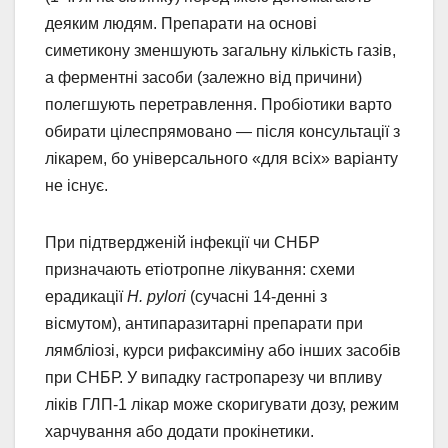
деяким людям. Препарати на основі
симетикону зменшують загальну кількість газів,
а ферментні засоби (залежно від причини)
полегшують перетравлення. Пробіотики варто
обирати цілеспрямовано — після консультації з
лікарем, бо універсального «для всіх» варіанту
не існує.
При підтвердженій інфекції чи СНБР
призначають етіотропне лікування: схеми
ерадикації
H. pylori
(сучасні 14-денні з
вісмутом), антипаразитарні препарати при
лямбліозі, курси рифаксиміну або інших засобів
при СНБР. У випадку гастропарезу чи впливу
ліків ГЛП-1 лікар може скоригувати дозу, режим
харчування або додати прокінетики.