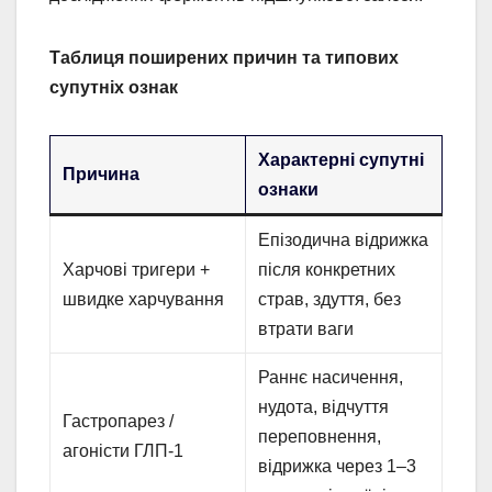
Таблиця поширених причин та типових
супутніх ознак
Характерні супутні
Причина
ознаки
Епізодична відрижка
Харчові тригери +
після конкретних
швидке харчування
страв, здуття, без
втрати ваги
Раннє насичення,
нудота, відчуття
Гастропарез /
переповнення,
агоністи ГЛП-1
відрижка через 1–3