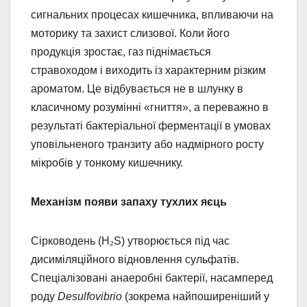
сигнальних процесах кишечника, впливаючи на
моторику та захист слизової. Коли його
продукція зростає, газ піднімається
стравоходом і виходить із характерним різким
ароматом. Це відбувається не в шлунку в
класичному розумінні «гниття», а переважно в
результаті бактеріальної ферментації в умовах
уповільненого транзиту або надмірного росту
мікробів у тонкому кишечнику.
Механізм появи запаху тухлих яєць
Сірководень (H₂S) утворюється під час
дисиміляційного відновлення сульфатів.
Спеціалізовані анаеробні бактерії, насамперед
роду
Desulfovibrio
(зокрема найпоширеніший у