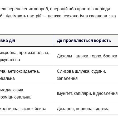
сля перенесених хвороб, операцій або просто в періоди
обі піднімають настрій — це вже психологічна складова, яка
вна дія
Де проявляється користь
мікробна, протизапальна,
Дихальні шляхи, горло, бронхи
аркувальна
ча, антиоксидантна,
Слизова шлунка, судини,
ювальна
запалення
омодулююча,
Імунітет, капіляри, відновлення
нозміцнювальна
холітична, заспокійлива
Дихання, нервова система