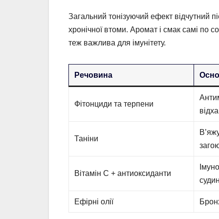
Загальний тонізуючий ефект відчутний пі
хронічної втоми. Аромат і смак самі по с
теж важлива для імунітету.
Речовина
Осно
Анти
Фітонциди та терпени
відх
В’яжу
Таніни
заго
Імун
Вітамін С + антиоксиданти
суди
Ефірні олії
Брон