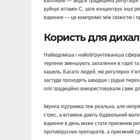
капілярів — звідси традиційна репутація
руйнує вітамін С, зате концентрує інші р
варення — це компроміс між свіжістю і п
Користь для дихаль
Найвідоміша і найобґрунтованіша сфера
терпени зменшують запалення в горлі т
кашель. Багато людей, які регулярно п’ю
застуди проходять швидше і рідше перехо
олії традиційно використовували саме дл
Імунна підтримка теж реальна, але неп
стрес, а вітаміни дають будівельний мате
варення в день може стати приємним рит
противірусних препаратів, а приємний су