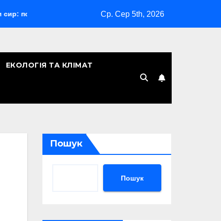
Ср. Сер 5th, 2026
й гід з порадами
Відпустка за сімейними обставинами:
ЕКОЛОГІЯ ТА КЛІМАТ
Пошук
Пошук