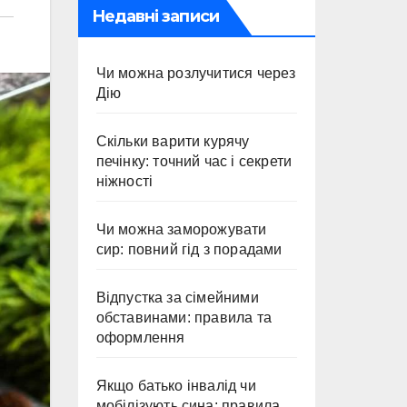
Недавні записи
Чи можна розлучитися через
Дію
Скільки варити курячу
печінку: точний час і секрети
ніжності
Чи можна заморожувати
сир: повний гід з порадами
Відпустка за сімейними
обставинами: правила та
оформлення
Якщо батько інвалід чи
мобілізують сина: правила