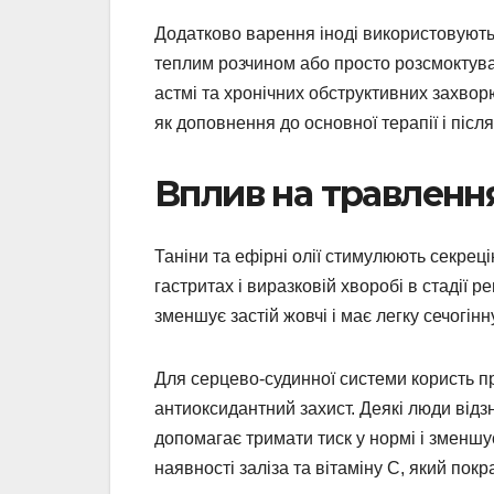
Додатково варення іноді використовують
теплим розчином або просто розсмоктува
астмі та хронічних обструктивних захво
як доповнення до основної терапії і після
Вплив на травлення
Таніни та ефірні олії стимулюють секрец
гастритах і виразковій хворобі в стадії р
зменшує застій жовчі і має легку сечогін
Для серцево-судинної системи користь пр
антиоксидантний захист. Деякі люди від
допомагає тримати тиск у нормі і зменшу
наявності заліза та вітаміну С, який пок