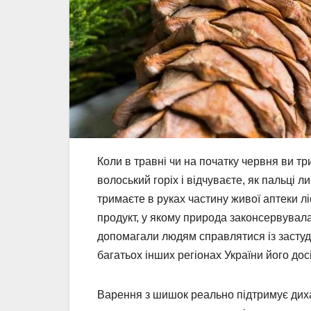
Коли в травні чи на початку червня ви т
волоський горіх і відчуваєте, як пальці 
тримаєте в руках частину живої аптеки л
продукт, у якому природа законсервувала ф
допомагали людям справлятися із застуда
багатьох інших регіонах України його досі
Варення з шишок реально підтримує дихал