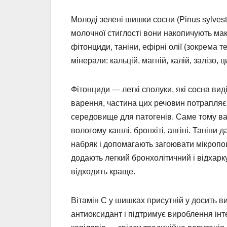
Молоді зелені шишки сосни (Pinus sylvestr
молочної стиглості вони накопичують мак
фітонциди, таніни, ефірні олії (зокрема те
мінерали: кальцій, магній, калій, залізо, ц
Фітонциди — леткі сполуки, які сосна виді
варення, частина цих речовин потрапляє
середовище для патогенів. Саме тому ва
вологому кашлі, бронхіті, ангіні. Таніни
набряк і допомагають загоювати мікропо
додають легкий бронхолітичний і відхар
відходить краще.
Вітамін С у шишках присутній у досить ви
антиоксидант і підтримує вироблення інт