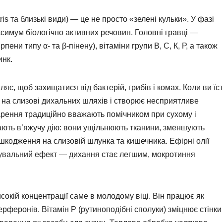
is та близькі види) — це не просто «зелені кульки». У фазі
симум біологічно активних речовин. Головні гравці —
рпени типу α- та β-пінену), вітаміни групи В, С, К, Р, а також
инк.
ляє, щоб захищатися від бактерій, грибів і комах. Коли ви їс
 на слизові дихальних шляхів і створює несприятливе
рення традиційно вважають помічником при сухому і
 дають в’яжучу дію: вони ущільнюють тканини, зменшують
шкодження на слизовій шлунка та кишечника. Ефірні олії
кувальний ефект — дихання стає легшим, мокротиння
сокій концентрації саме в молодому віці. Він працює як
ерферонів. Вітамін Р (рутиноподібні сполуки) зміцнює стінки