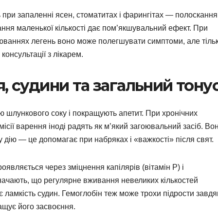
 при запаленні ясен, стоматитах і фарингітах — полоскання
ння маленької кількості дає пом’якшувальний ефект. При
рюваннях легень воно може полегшувати симптоми, але тіль
 консультації з лікарем.
, судини та загальний тону
ію шлункового соку і покращують апетит. При хронічних
емісії варення іноді радять як м’який загоювальний засіб. Во
ну дію — це допомагає при набряках і «важкості» після свят.
оявляється через зміцнення капілярів (вітамін Р) і
значають, що регулярне вживання невеликих кількостей
є ламкість судин. Гемоглобін теж може трохи підрости завдя
ращує його засвоєння.