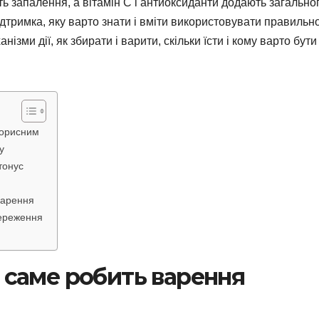
ь запалення, а вітамін С і антиоксиданти додають загально
підтримка, яку варто знати і вміти використовувати правильно
ізми дії, як збирати і варити, скільки їсти і кому варто бути
корисним
у
тонус
варення
тереження
о саме робить варення