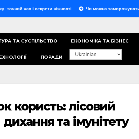
ас і секрети ніжності
Чи можна заморожувати сир: повни
ТУРА ТА СУСПІЛЬСТВО
ЕКОНОМІКА ТА БІЗНЕС
ЕХНОЛОГІЇ
ПОРАДИ
к користь: лісовий
 дихання та імунітету