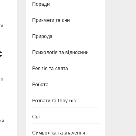
Поради
Прикмети та сни
ки
Природа
с
Психологія та відносини
Релігія та свята
но
Робота
Розваги та Шоу-біз
Світ
ки
Символіка та значення