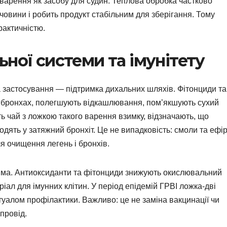
 варення як засобу для судин. Теплова обробка частково
ечовини і робить продукт стабільним для зберігання. Тому
рактичністю.
ної системи та імунітету
 застосування — підтримка дихальних шляхів. Фітонциди та
а бронхах, полегшують відкашлювання, пом’якшують сухий
ть чай з ложкою такого варення взимку, відзначають, що
дять у затяжний бронхіт. Це не випадковість: смоли та ефір
я очищення легень і бронхів.
ряма. Антиоксиданти та фітонциди знижують окислювальний
ріал для імунних клітин. У період епідемій ГРВІ ложка-дві
уалом профілактики. Важливо: це не заміна вакцинації чи
провід.