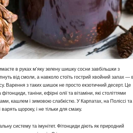
римаєте в руках м’яку зелену шишку сосни завбільшки з
липнуть від смоли, а навколо стоїть гострий хвойний запах — 
ісу. Варення з таких шишок не просто екзотичний десерт. Це
ітонциди, таніни, ефірні олії та вітаміни, які століттями
ми, кашлем і зимовою слабкістю. У Карпатах, на Поліссі та
 варять щороку, і не тільки для смаку.
ьну систему та імунітет. Фітонциди діють як природний