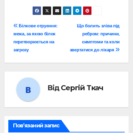
Навігація
Білкове отруєння:
Що болить зліва під
межа, за якою білок
ребром: причини,
записів
перетворюється на
симптоми та коли
загрозу
звертатися до лікаря
Від
Сергій Ткач
Пов’язаний запис