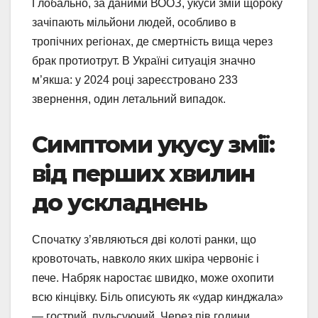
Глобально, за даними ВООЗ, укуси змій щороку
зачіпають мільйони людей, особливо в
тропічних регіонах, де смертність вища через
брак протиотрут. В Україні ситуація значно
м’якша: у 2024 році зареєстровано 233
звернення, один летальний випадок.
Симптоми укусу змії:
від перших хвилин
до ускладнень
Спочатку з’являються дві колоті ранки, що
кровоточать, навколо яких шкіра червоніє і
пече. Набряк наростає швидко, може охопити
всю кінцівку. Біль описують як «удар кинджала»
— гострий, пульсуючий. Через пів години