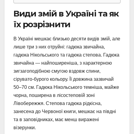
Види змій в Україні та як
їх розрізнити
В Україні мешкає близько десяти видів змій, але
лише три з них отруйні: гадюка звичайна,
гадюка Нікольського та гадюка степова. Гадюка
звичайна — найпоширеніша, з характерною
зигзагоподібною смугою вздовж спини,
сірувато-бурого кольору. Її довжина зазвичай
50–70 см. Гадюка Нікольського темніша, майже
чорна, поширена в лісостеповій зоні
Лівобережжя. Степова гадюка рідкісна,
занесена до Червоної книги, мешкає на півдні
та в заповідниках, має менш виражені
візерунки.