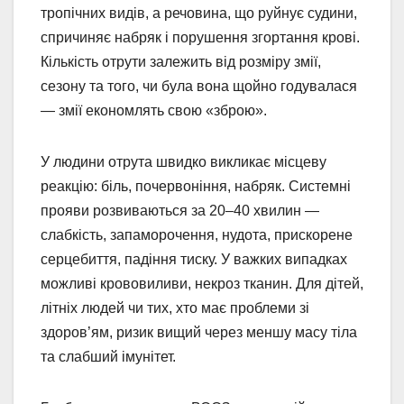
тропічних видів, а речовина, що руйнує судини,
спричиняє набряк і порушення згортання крові.
Кількість отрути залежить від розміру змії,
сезону та того, чи була вона щойно годувалася
— змії економлять свою «зброю».
У людини отрута швидко викликає місцеву
реакцію: біль, почервоніння, набряк. Системні
прояви розвиваються за 20–40 хвилин —
слабкість, запаморочення, нудота, прискорене
серцебиття, падіння тиску. У важких випадках
можливі крововиливи, некроз тканин. Для дітей,
літніх людей чи тих, хто має проблеми зі
здоров’ям, ризик вищий через меншу масу тіла
та слабший імунітет.