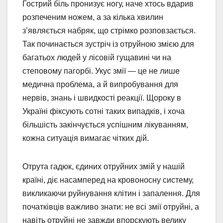
Гострий біль пронизує ногу, наче хтось вдарив
розпеченим ножем, а за кілька хвилин
з’являється набряк, що стрімко розповзається.
Так починається зустріч із отруйною змією для
багатьох людей у лісовій гущавині чи на
степовому пагорбі. Укус змії — це не лише
медична проблема, а й випробування для
нервів, знань і швидкості реакції. Щороку в
Україні фіксують сотні таких випадків, і хоча
більшість закінчується успішним лікуванням,
кожна ситуація вимагає чітких дій.
Отрута гадюк, єдиних отруйних змій у нашій
країні, діє насамперед на кровоносну систему,
викликаючи руйнування клітин і запалення. Для
початківців важливо знати: не всі змії отруйні, а
навіть отруйні не завжди впорскують велику