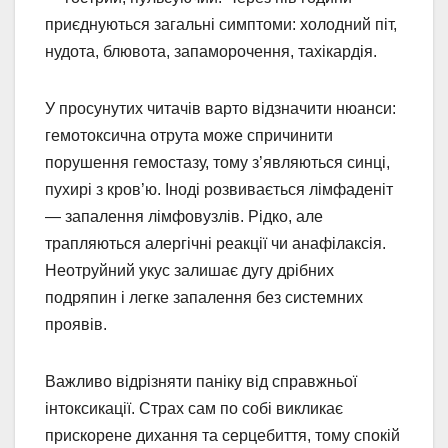
приєднуються загальні симптоми: холодний піт,
нудота, блювота, запаморочення, тахікардія.
У просунутих читачів варто відзначити нюанси:
гемотоксична отрута може спричинити
порушення гемостазу, тому з’являються синці,
пухирі з кров’ю. Іноді розвивається лімфаденіт
— запалення лімфовузлів. Рідко, але
трапляються алергічні реакції чи анафілаксія.
Неотруйний укус залишає дугу дрібних
подряпин і легке запалення без системних
проявів.
Важливо відрізняти паніку від справжньої
інтоксикації. Страх сам по собі викликає
прискорене дихання та серцебиття, тому спокій