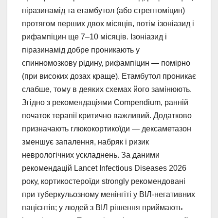
піразинамід та етамбутол (або стрептоміцин)
протягом перших двох місяців, потім ізоніазид і
рифампіцин ще 7–10 місяців. Ізоніазид і
піразинамід добре проникають у
спинномозкову рідину, рифампіцин — помірно
(при високих дозах краще). Етамбутол проникає
слабше, тому в деяких схемах його замінюють.
Згідно з рекомендаціями Compendium, ранній
початок терапії критично важливий. Додатково
призначають глюкокортикоїди — дексаметазон
зменшує запалення, набряк і ризик
неврологічних ускладнень. За даними
рекомендацій Lancet Infectious Diseases 2026
року, кортикостероїди strongly рекомендовані
при туберкульозному менінгіті у ВІЛ-негативних
пацієнтів; у людей з ВІЛ рішення приймають