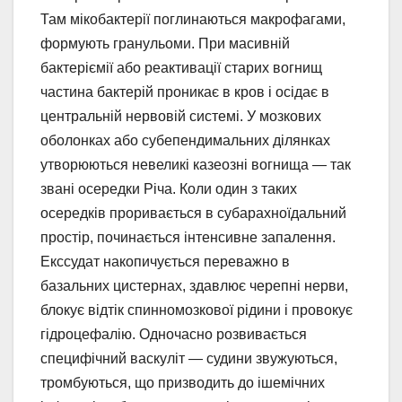
Там мікобактерії поглинаються макрофагами,
формують гранульоми. При масивній
бактеріємії або реактивації старих вогнищ
частина бактерій проникає в кров і осідає в
центральній нервовій системі. У мозкових
оболонках або субепендимальних ділянках
утворюються невеликі казеозні вогнища — так
звані осередки Річа. Коли один з таких
осередків проривається в субарахноїдальний
простір, починається інтенсивне запалення.
Екссудат накопичується переважно в
базальних цистернах, здавлює черепні нерви,
блокує відтік спинномозкової рідини і провокує
гідроцефалію. Одночасно розвивається
специфічний васкуліт — судини звужуються,
тромбуються, що призводить до ішемічних