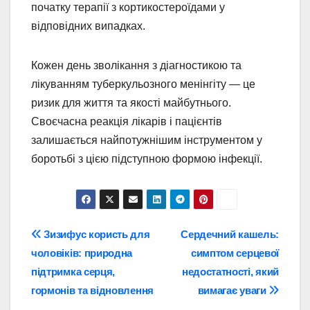
початку терапії з кортикостероїдами у
відповідних випадках.
Кожен день зволікання з діагностикою та
лікуванням туберкульозного менінгіту — це
ризик для життя та якості майбутнього.
Своєчасна реакція лікарів і пацієнтів
залишається найпотужнішим інструментом у
боротьбі з цією підступною формою інфекції.
Навігація
Зизифус користь для
Сердечний кашель:
чоловіків: природна
симптом серцевої
записів
підтримка серця,
недостатності, який
гормонів та відновлення
вимагає уваги