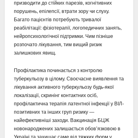
призводити до стійких парезів, когнітивних
порушень, епілепсії, втрати зору чи слуху.
Багато пацієнтів потребують тривалої
реабілітації: фізіотерапії, логопедичних занять,
нейропсихологічної підтримки. Чим пізніше
розпочато лікування, тим вищий ризик
залишкових явищ.
Профілактика починається з контролю
туберкульозу в цілому. Своєчасне виявлення та
лікування активного туберкульозу будь-якої
локалізації, скринінг контактних осіб,
профілактична терапія латентної інфекції у ВІЛ-
позитивних та інших груп ризику —
найефективніші заходи. Вакцинація БЦЖ
новонароджених залишається обов’язковою в
Україні та захищає саме від тяжких форм у