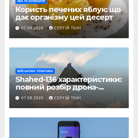
ЇЖА ТА КУЛІНАРІЯ
Користь печених яблук: що
дає організму цей десерт
07.08.2026
СЕРГІЙ ТКАЧ
ВІЙСЬКОВА ТЕМАТИКА
Shahed-136 характеристики:
повний розбір дрона-
камікадзе
07.08.2026
СЕРГІЙ ТКАЧ