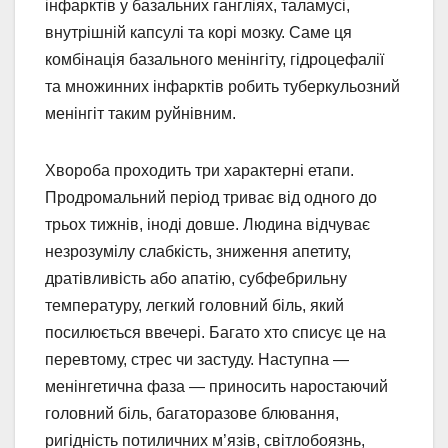
інфарктів у базальних гангліях, таламусі,
внутрішній капсулі та корі мозку. Саме ця
комбінація базального менінгіту, гідроцефалії
та множинних інфарктів робить туберкульозний
менінгіт таким руйнівним.
Хвороба проходить три характерні етапи.
Продромальний період триває від одного до
трьох тижнів, іноді довше. Людина відчуває
незрозумілу слабкість, зниження апетиту,
дратівливість або апатію, субфебрильну
температуру, легкий головний біль, який
посилюється ввечері. Багато хто списує це на
перевтому, стрес чи застуду. Наступна —
менінгетична фаза — приносить наростаючий
головний біль, багаторазове блювання,
ригідність потиличних м’язів, світлобоязнь,