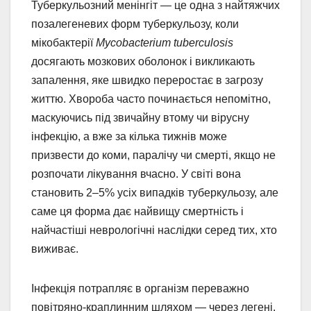
Туберкульозний менінгіт — це одна з найтяжчих
позалегеневих форм туберкульозу, коли
мікобактерії
Mycobacterium tuberculosis
досягають мозкових оболонок і викликають
запалення, яке швидко переростає в загрозу
життю. Хвороба часто починається непомітно,
маскуючись під звичайну втому чи вірусну
інфекцію, а вже за кілька тижнів може
призвести до коми, паралічу чи смерті, якщо не
розпочати лікування вчасно. У світі вона
становить 2–5% усіх випадків туберкульозу, але
саме ця форма дає найвищу смертність і
найчастіші неврологічні наслідки серед тих, хто
виживає.
Інфекція потрапляє в організм переважно
повітряно-краплинним шляхом — через легені.