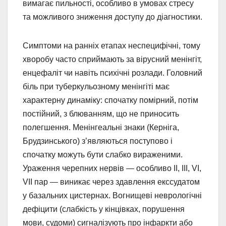
вимагає пильності, особливо в умовах стресу
та можливого зниження доступу до діагностики.
Симптоми на ранніх етапах неспецифічні, тому
хворобу часто сприймають за вірусний менінгіт,
енцефаліт чи навіть психічні розлади. Головний
біль при туберкульозному менінгіті має
характерну динаміку: спочатку помірний, потім
постійний, з блюванням, що не приносить
полегшення. Менінгеальні знаки (Керніга,
Брудзинського) з’являються поступово і
спочатку можуть бути слабко вираженими.
Ураження черепних нервів — особливо II, III, VI,
VII пар — виникає через здавлення екссудатом
у базальних цистернах. Вогнищеві неврологічні
дефіцити (слабкість у кінцівках, порушення
мови, судоми) сигналізують про інфаркти або