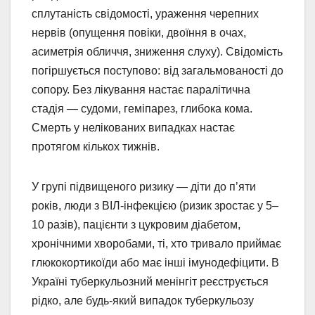
сплутаність свідомості, ураження черепних
нервів (опущення повіки, двоїння в очах,
асиметрія обличчя, зниження слуху). Свідомість
погіршується поступово: від загальмованості до
сопору. Без лікування настає паралітична
стадія — судоми, геміпарез, глибока кома.
Смерть у нелікованих випадках настає
протягом кількох тижнів.
У групі підвищеного ризику — діти до п’яти
років, люди з ВІЛ-інфекцією (ризик зростає у 5–
10 разів), пацієнти з цукровим діабетом,
хронічними хворобами, ті, хто тривало приймає
глюкокортикоїди або має інші імунодефіцити. В
Україні туберкульозний менінгіт реєструється
рідко, але будь-який випадок туберкульозу