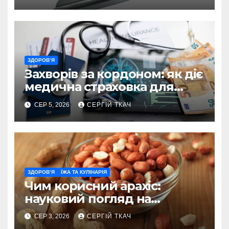
ЗДОРОВ’Я
Захворів за кордоном: як діє
медична страховка для
туристів
СЕР 5, 2026
СЕРГІЙ ТКАЧ
ЗДОРОВ’Я
ЇЖА ТА КУЛІНАРІЯ
Чим корисний арахіс:
науковий погляд на
поживну цінність
СЕР 3, 2026
СЕРГІЙ ТКАЧ