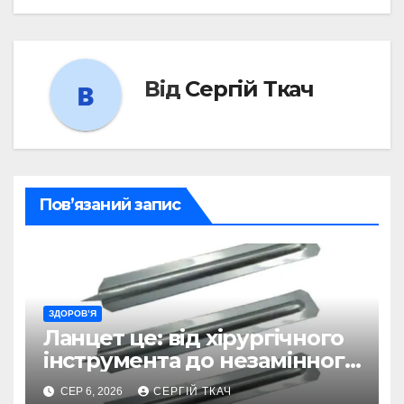
Від
Сергій Ткач
Пов’язаний запис
ЗДОРОВ’Я
Ланцет це: від хірургічного
інструмента до незамінного
помічника в діагностиці
СЕР 6, 2026
СЕРГІЙ ТКАЧ