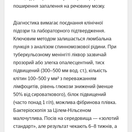
поширення запалення на речовину мозку.
Діагностика вимагає поєднання клінічної
підозри та лабораторного підтвердження.
Ключовим методом залишається люмбальна
пункція з аналізом спинномозкової рідини. При
туберкульозному менінгіті ліквор зазвичай
прозорий або злегка опалесцентний, тиск
підвищений (300–500 мм вод. ст.), кількість
клітин 100–500 у мм³ з переважанням
лімфоцитів, рівень глюкози знижений (менше
50% від сироваткового), білок підвищений
(часто понад 1 г/л), можлива фібринова плівка.
Бактеріоскопія за Цілем-Нільсеном
малочутлива. Посів на середовища — «золотий
стандарт», але результат чекають 6–8 тижнів, а