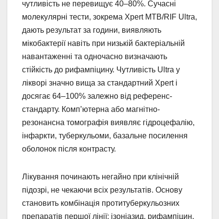
чутливість не перевищує 40–80%. Сучасні
молекулярні тести, зокрема Xpert MTB/RIF Ultra,
дають результат за години, виявляють
мікобактерії навіть при низькій бактеріальній
навантаженні та одночасно визначають
стійкість до рифампіцину. Чутливість Ultra у
лікворі значно вища за стандартний Xpert і
досягає 64–100% залежно від референс-
стандарту. Комп’ютерна або магнітно-
резонансна томографія виявляє гідроцефалію,
інфаркти, туберкульоми, базальне посилення
оболонок після контрасту.
Лікування починають негайно при клінічній
підозрі, не чекаючи всіх результатів. Основу
становить комбінація протитуберкульозних
препаратів першої лінії: ізоніазид, рифампіцин,