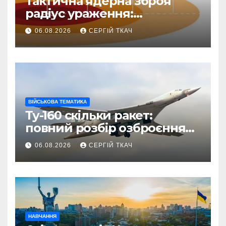
Тактична ядерна зброя
радіус ураження:
детальний розбір зон
06.08.2026
СЕРГІЙ ТКАЧ
знищення
ВІЙСЬКОВА ТЕМАТИКА
Ту-160 скільки ракет:
повний розбір озброєння
стратегічного
06.08.2026
СЕРГІЙ ТКАЧ
бомбардувальника
НАВЧАННЯ