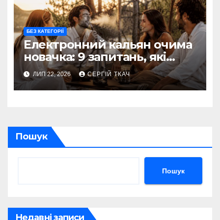
БЕЗ КАТЕГОРІЇ
Електронний кальян очима
новачка: 9 запитань, які
виникають до першого
ЛИП 22, 2026
СЕРГІЙ ТКАЧ
використання
Пошук
Пошук
Недавні записи