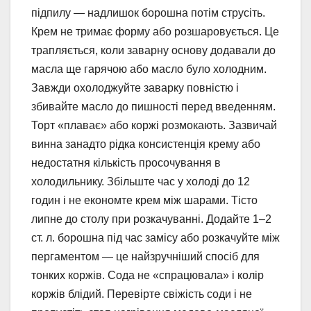
підпилу — надлишок борошна потім струсіть.
Крем не тримає форму або розшаровується. Це
трапляється, коли заварну основу додавали до
масла ще гарячою або масло було холодним.
Завжди охолоджуйте заварку повністю і
збивайте масло до пишності перед введенням.
Торт «плаває» або коржі розмокають. Зазвичай
винна занадто рідка консистенція крему або
недостатня кількість просочування в
холодильнику. Збільште час у холоді до 12
годин і не економте крем між шарами. Тісто
липне до столу при розкачуванні. Додайте 1–2
ст. л. борошна під час замісу або розкачуйте між
пергаментом — це найзручніший спосіб для
тонких коржів. Сода не «спрацювала» і колір
коржів блідий. Перевірте свіжість соди і не