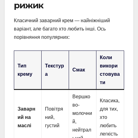
рижик
Класичний заварний крем — найніжніший
варіант, але багато хто любить інші. Ось
порівняння популярних:
Коли
Тип
Текстур
викори
Смак
крему
а
стовува
ти
Вершко
Класика,
во-
Заварн
Повітря
для тих,
молочни
ий на
ний,
хто
й,
маслі
густий
любить
нейтрал
легкість