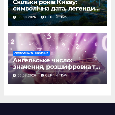
Скільки років Києву:
символічна дата, легенди
та те, що кажуть історики
06.08.2026
СЕРГІЙ ТКАЧ
СИМВОЛІКА ТА ЗНАЧЕННЯ
Ангельське число:
значення, розшифровка та
послання
06.08.2026
СЕРГІЙ ТКАЧ