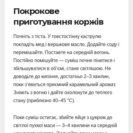
Покрокове
приготування коржів
Почніть з тіста. У товстостінну каструлю
покладіть мед і вершкове масло. Додайте соду і
перемішайте. Поставте на середній вогонь.
Постійно помішуйте — суміш почне пінитися і
збільшуватися в об’ємі, стане світлішою. Не
доводьте до кипіння, достатньо 2–3 хвилин,
поки з’явиться приємний карамельний аромат.
Зніміть з вогню і дайте охолонути до теплого
стану (приблизно 40–45 °C).
Поки суміш остигає, збийте яйця з цукром до
світлої пухкої маси — 3–4 хвилини на середній