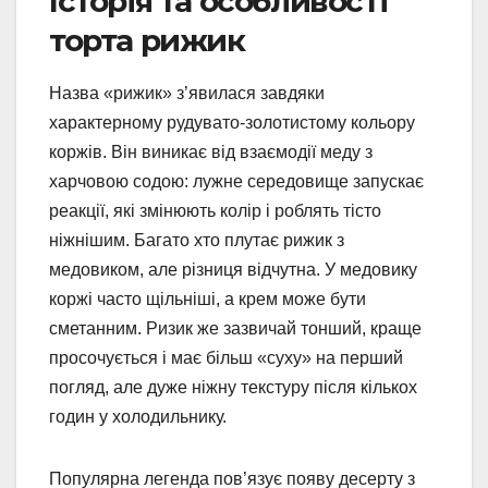
Історія та особливості
торта рижик
Назва «рижик» з’явилася завдяки
характерному рудувато-золотистому кольору
коржів. Він виникає від взаємодії меду з
харчовою содою: лужне середовище запускає
реакції, які змінюють колір і роблять тісто
ніжнішим. Багато хто плутає рижик з
медовиком, але різниця відчутна. У медовику
коржі часто щільніші, а крем може бути
сметанним. Ризик же зазвичай тонший, краще
просочується і має більш «суху» на перший
погляд, але дуже ніжну текстуру після кількох
годин у холодильнику.
Популярна легенда пов’язує появу десерту з