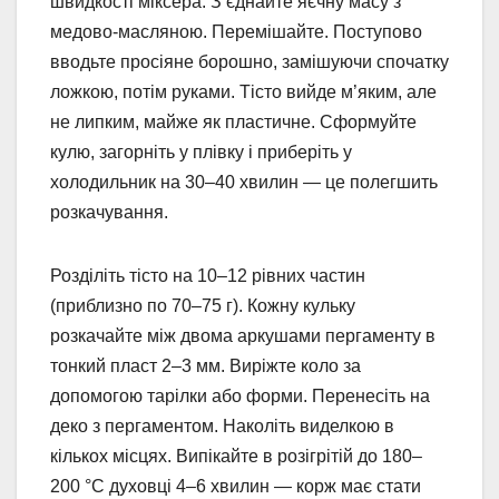
швидкості міксера. З’єднайте яєчну масу з
медово-масляною. Перемішайте. Поступово
вводьте просіяне борошно, замішуючи спочатку
ложкою, потім руками. Тісто вийде м’яким, але
не липким, майже як пластичне. Сформуйте
кулю, загорніть у плівку і приберіть у
холодильник на 30–40 хвилин — це полегшить
розкачування.
Розділіть тісто на 10–12 рівних частин
(приблизно по 70–75 г). Кожну кульку
розкачайте між двома аркушами пергаменту в
тонкий пласт 2–3 мм. Виріжте коло за
допомогою тарілки або форми. Перенесіть на
деко з пергаментом. Наколіть виделкою в
кількох місцях. Випікайте в розігрітій до 180–
200 °C духовці 4–6 хвилин — корж має стати