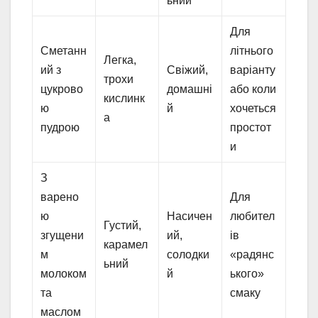
ьний
Для
Сметанн
літнього
Легка,
ий з
Свіжий,
варіанту
трохи
цукрово
домашні
або коли
кислинк
ю
й
хочеться
а
пудрою
простот
и
З
варено
Для
ю
Насичен
любител
Густий,
згущени
ий,
ів
карамел
м
солодки
«радянс
ьний
молоком
й
ького»
та
смаку
маслом