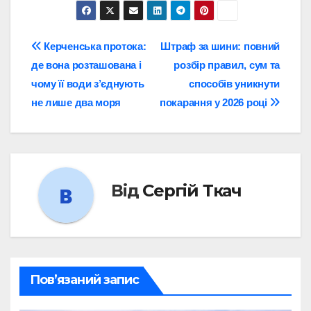
Навігація
Керченська протока:
Штраф за шини: повний
де вона розташована і
розбір правил, сум та
записів
чому її води з’єднують
способів уникнути
не лише два моря
покарання у 2026 році
Від
Сергій Ткач
Пов’язаний запис