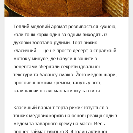
Теплий медовий аромат розливається кухнею,
коли тонкі коржі один за одним виходять із
духовки золотаво-рудими. Торт рижик
класичний — це не просто десерт, а справжній
місток у минуле, де бабусині зошити з
рецептами зберігали секрети ідеальної
текстури та балансу смаків. Його медові шари,
просочені ніжним кремом, тануть у роті,
залишаючи післясмак затишку та свята.
Класичний варіант торта рижик готується з
тонких медових коржів на основі реакції соди з
медом та заварного крему на маслі. Весь
процес займає близько 3–4 годин активної