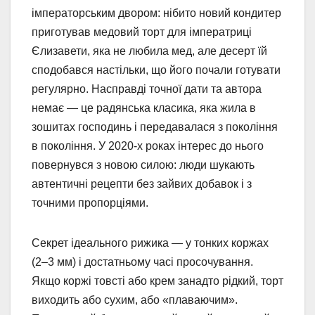
імператорським двором: нібито новий кондитер
приготував медовий торт для імператриці
Єлизавети, яка не любила мед, але десерт їй
сподобався настільки, що його почали готувати
регулярно. Насправді точної дати та автора
немає — це радянська класика, яка жила в
зошитах господинь і передавалася з покоління
в покоління. У 2020-х роках інтерес до нього
повернувся з новою силою: люди шукають
автентичні рецепти без зайвих добавок і з
точними пропорціями.
Секрет ідеального рижика — у тонких коржах
(2–3 мм) і достатньому часі просочування.
Якщо коржі товсті або крем занадто рідкий, торт
виходить або сухим, або «плаваючим».