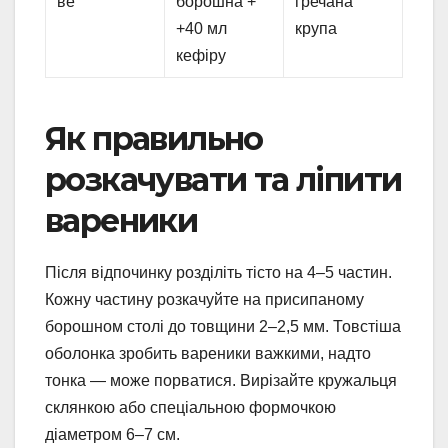
ве
борошна +
гречана
+40 мл
крупа
кефіру
Як правильно
розкачувати та ліпити
вареники
Після відпочинку розділіть тісто на 4–5 частин.
Кожну частину розкачуйте на присипаному
борошном столі до товщини 2–2,5 мм. Товстіша
оболонка зробить вареники важкими, надто
тонка — може порватися. Вирізайте кружальця
склянкою або спеціальною формочкою
діаметром 6–7 см.