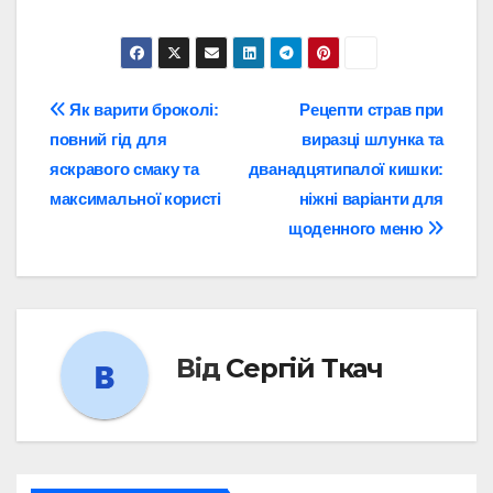
Навігація
Як варити броколі:
Рецепти страв при
повний гід для
виразці шлунка та
записів
яскравого смаку та
дванадцятипалої кишки:
максимальної користі
ніжні варіанти для
щоденного меню
Від
Сергій Ткач