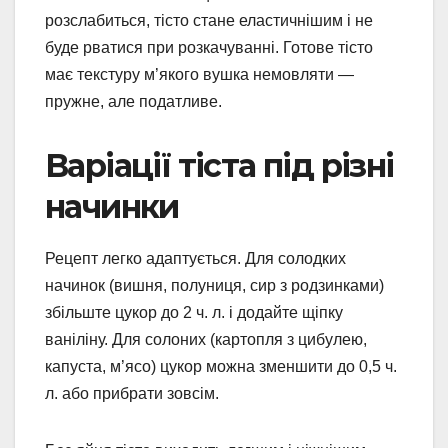
розслабиться, тісто стане еластичнішим і не
буде рватися при розкачуванні. Готове тісто
має текстуру м’якого вушка немовляти —
пружне, але податливе.
Варіації тіста під різні
начинки
Рецепт легко адаптується. Для солодких
начинок (вишня, полуниця, сир з родзинками)
збільште цукор до 2 ч. л. і додайте щіпку
ваніліну. Для солоних (картопля з цибулею,
капуста, м’ясо) цукор можна зменшити до 0,5 ч.
л. або прибрати зовсім.