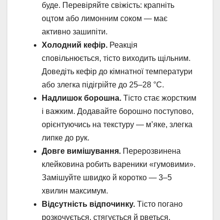
буде. Перевіряйте свіжість: крапніть
оцтом або лимонним соком — має
активно зашипіти.
Холодний кефір.
Реакція
сповільнюється, тісто виходить щільним.
Доведіть кефір до кімнатної температури
або злегка підігрійте до 25–28 °C.
Надлишок борошна.
Тісто стає жорстким
і важким. Додавайте борошно поступово,
орієнтуючись на текстуру — м’яке, злегка
липке до рук.
Довге вимішування.
Перерозвинена
клейковина робить вареники «гумовими».
Замішуйте швидко й коротко — 3–5
хвилин максимум.
Відсутність відпочинку.
Тісто погано
розкочується, стягується й рветься.