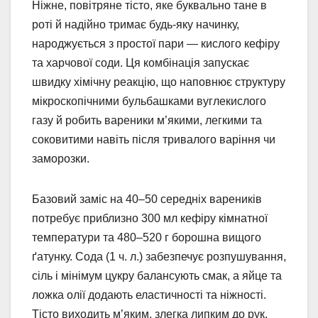
Ніжне, повітряне тісто, яке буквально тане в
роті й надійно тримає будь-яку начинку,
народжується з простої пари — кислого кефіру
та харчової соди. Ця комбінація запускає
швидку хімічну реакцію, що наповнює структуру
мікроскопічними бульбашками вуглекислого
газу й робить вареники м’якими, легкими та
соковитими навіть після тривалого варіння чи
заморозки.
Базовий заміс на 40–50 середніх вареників
потребує приблизно 300 мл кефіру кімнатної
температури та 480–520 г борошна вищого
ґатунку. Сода (1 ч. л.) забезпечує розпушування,
сіль і мінімум цукру балансують смак, а яйце та
ложка олії додають еластичності та ніжності.
Тісто виходить м’яким, злегка липким до рук,