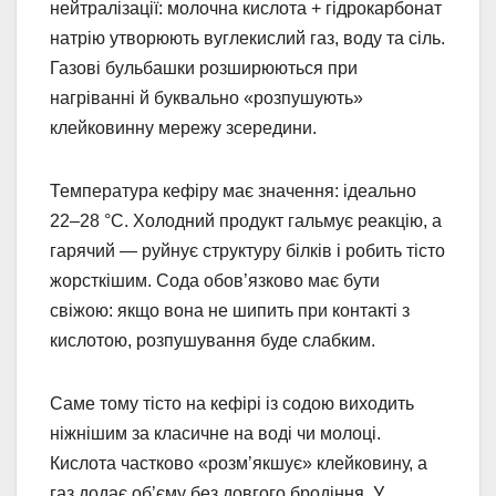
нейтралізації: молочна кислота + гідрокарбонат
натрію утворюють вуглекислий газ, воду та сіль.
Газові бульбашки розширюються при
нагріванні й буквально «розпушують»
клейковинну мережу зсередини.
Температура кефіру має значення: ідеально
22–28 °C. Холодний продукт гальмує реакцію, а
гарячий — руйнує структуру білків і робить тісто
жорсткішим. Сода обов’язково має бути
свіжою: якщо вона не шипить при контакті з
кислотою, розпушування буде слабким.
Саме тому тісто на кефірі із содою виходить
ніжнішим за класичне на воді чи молоці.
Кислота частково «розм’якшує» клейковину, а
газ додає об’єму без довгого бродіння. У