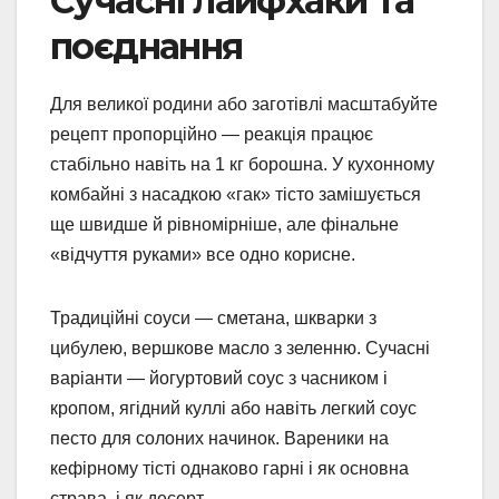
Сучасні лайфхаки та
поєднання
Для великої родини або заготівлі масштабуйте
рецепт пропорційно — реакція працює
стабільно навіть на 1 кг борошна. У кухонному
комбайні з насадкою «гак» тісто замішується
ще швидше й рівномірніше, але фінальне
«відчуття руками» все одно корисне.
Традиційні соуси — сметана, шкварки з
цибулею, вершкове масло з зеленню. Сучасні
варіанти — йогуртовий соус з часником і
кропом, ягідний куллі або навіть легкий соус
песто для солоних начинок. Вареники на
кефірному тісті однаково гарні і як основна
страва, і як десерт.