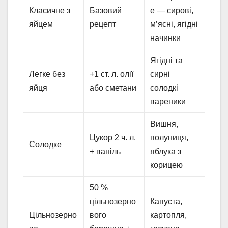
Класичне з
Базовий
е — сирові,
яйцем
рецепт
м’ясні, ягідні
начинки
Ягідні та
Легке без
+1 ст. л. олії
сирні
яйця
або сметани
солодкі
вареники
Вишня,
Цукор 2 ч. л.
полуниця,
Солодке
+ ваніль
яблука з
корицею
50 %
цільнозерно
Капуста,
Цільнозерно
вого
картопля,