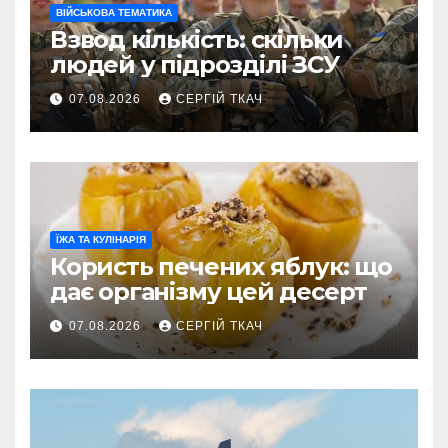
ВІЙСЬКОВА ТЕМАТИКА
Взвод кількість: скільки
людей у підрозділі ЗСУ
07.08.2026
СЕРГІЙ ТКАЧ
ЇЖА ТА КУЛІНАРІЯ
Користь печених яблук: що
дає організму цей десерт
07.08.2026
СЕРГІЙ ТКАЧ