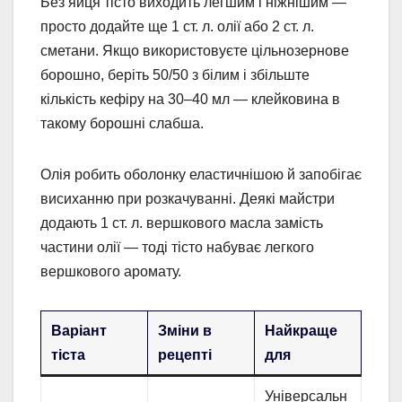
Без яйця тісто виходить легшим і ніжнішим —
просто додайте ще 1 ст. л. олії або 2 ст. л.
сметани. Якщо використовуєте цільнозернове
борошно, беріть 50/50 з білим і збільште
кількість кефіру на 30–40 мл — клейковина в
такому борошні слабша.
Олія робить оболонку еластичнішою й запобігає
висиханню при розкачуванні. Деякі майстри
додають 1 ст. л. вершкового масла замість
частини олії — тоді тісто набуває легкого
вершкового аромату.
Варіант
Зміни в
Найкраще
тіста
рецепті
для
Універсальн