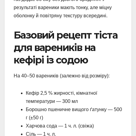
результаті вареники мають тонку, але міцну
оболонку й повітряну текстуру всередині.
Базовий рецепт тіста
для вареників на
кефірі із содою
На 40–50 вареників (залежно від розміру):
Кефір 2,5 % жирності, кімнатної
температури — 300 мл
Борошно пшеничне вищого ґатунку — 500
г (±50 г)
Харчова сода — 1 ч. л. (свіжа)
Сіль — 1 ч. л.