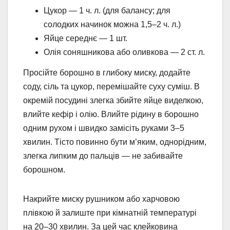
Цукор — 1 ч. л. (для балансу; для
солодких начинок можна 1,5–2 ч. л.)
Яйце середнє — 1 шт.
Олія соняшникова або оливкова — 2 ст. л.
Просійте борошно в глибоку миску, додайте
соду, сіль та цукор, перемішайте суху суміш. В
окремій посудині злегка збийте яйце виделкою,
влийте кефір і олію. Влийте рідину в борошно
одним рухом і швидко замісіть руками 3–5
хвилин. Тісто повинно бути м’яким, однорідним,
злегка липким до пальців — не забивайте
борошном.
Накрийте миску рушником або харчовою
плівкою й залиште при кімнатній температурі
на 20–30 хвилин. За цей час клейковина