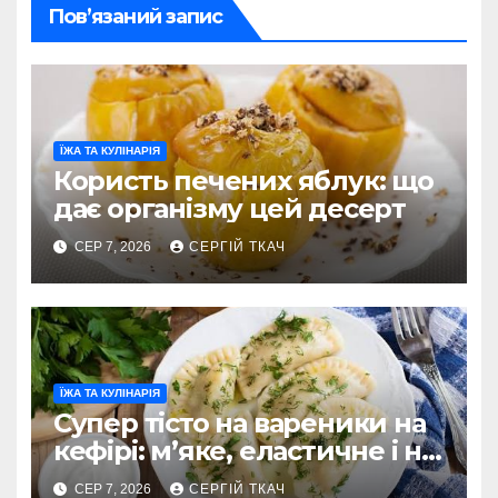
Пов’язаний запис
ЇЖА ТА КУЛІНАРІЯ
Користь печених яблук: що
дає організму цей десерт
СЕР 7, 2026
СЕРГІЙ ТКАЧ
ЇЖА ТА КУЛІНАРІЯ
Супер тісто на вареники на
кефірі: м’яке, еластичне і не
рветься
СЕР 7, 2026
СЕРГІЙ ТКАЧ