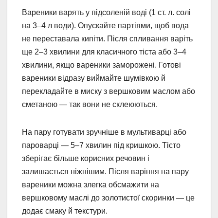
Вареники варять у підсоленій воді (1 ст. л. солі
на 3–4 л води). Опускайте партіями, щоб вода
не переставала кипіти. Після спливання варіть
ще 2–3 хвилини для класичного тіста або 3–4
хвилини, якщо вареники заморожені. Готові
вареники відразу виймайте шумівкою й
перекладайте в миску з вершковим маслом або
сметаною — так вони не склеюються.
На пару готувати зручніше в мультиварці або
пароварці — 5–7 хвилин під кришкою. Тісто
зберігає більше корисних речовин і
залишається ніжнішим. Після варіння на пару
вареники можна злегка обсмажити на
вершковому маслі до золотистої скоринки — це
додає смаку й текстури.