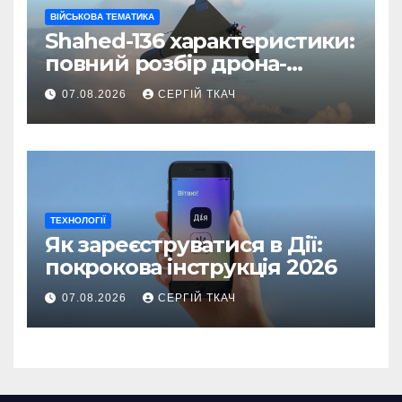
ВІЙСЬКОВА ТЕМАТИКА
Shahed-136 характеристики:
повний розбір дрона-
камікадзе
07.08.2026
СЕРГІЙ ТКАЧ
ТЕХНОЛОГІЇ
Як зареєструватися в Дії:
покрокова інструкція 2026
07.08.2026
СЕРГІЙ ТКАЧ