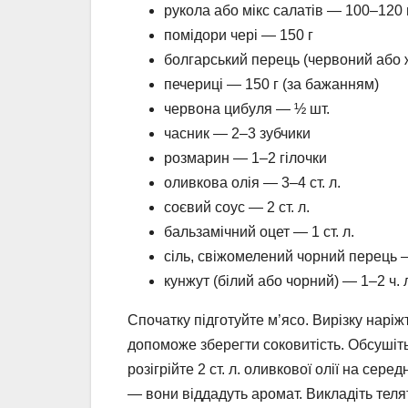
рукола або мікс салатів — 100–120 
помідори чері — 150 г
болгарський перець (червоний або 
печериці — 150 г (за бажанням)
червона цибуля — ½ шт.
часник — 2–3 зубчики
розмарин — 1–2 гілочки
оливкова олія — 3–4 ст. л.
соєвий соус — 2 ст. л.
бальзамічний оцет — 1 ст. л.
сіль, свіжомелений чорний перець 
кунжут (білий або чорний) — 1–2 ч.
Спочатку підготуйте м’ясо. Вирізку нар
допоможе зберегти соковитість. Обсушіт
розігрійте 2 ст. л. оливкової олії на сер
— вони віддадуть аромат. Викладіть теля