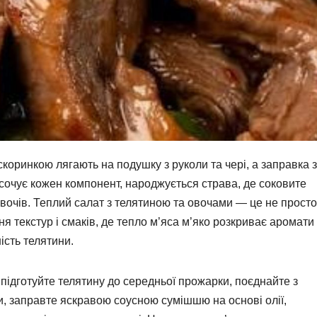
скоринкою лягають на подушку з руколи та чері, а заправка з
осочує кожен компонент, народжується страва, де соковите
 овочів. Теплий салат з телятиною та овочами — це не просто
ня текстур і смаків, де тепло м’яса м’яко розкриває аромати
ість телятини.
підготуйте телятину до середньої прожарки, поєднайте з
 заправте яскравою соусною сумішшю на основі олії,