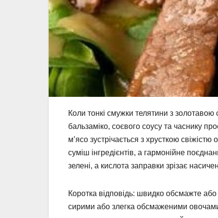
Коли тонкі смужки телятини з золотавою 
бальзаміко, соєвого соусу та часнику пр
м’ясо зустрічається з хрусткою свіжістю
суміш інгредієнтів, а гармонійне поєднан
зелені, а кислота заправки зрізає насичен
Коротка відповідь: швидко обсмажте або 
сирими або злегка обсмаженими овочами,