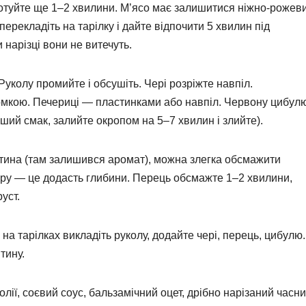
 готуйте ще 1–2 хвилини. М’ясо має залишитися ніжно-рожев
 перекладіть на тарілку і дайте відпочити 5 хвилин під
 нарізці вони не витечуть.
 Руколу промийте і обсушіть. Чері розріжте навпіл.
омкою. Печериці — пластинками або навпіл. Червону цибул
ший смак, залийте окропом на 5–7 хвилин і злийте).
лятина (там залишився аромат), можна злегка обсмажити
ору — це додасть глибини. Перець обсмажте 1–2 хвилини,
уст.
 на тарілках викладіть руколу, додайте чері, перець, цибулю.
тину.
олії, соєвий соус, бальзамічний оцет, дрібно нарізаний часни