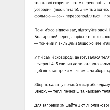
золотавої скоринки, потім переверніть і
усередині (medium-rare). Зніміть з вогню,
фольгою — соки перерозподіляться, і при
Поки м’ясо відпочиває, підготуйте овочі.
Болгарський перець наріжте тонкою сол
— тонкими півкільцями (якщо хочете м’як
У тій самій сковороді, де готувалася те
печериці 4–5 хвилин до золотавого коль
щоб він став трохи м’якшим, але зберіг хр
Зберіть салат: у великій мисці або одразу
Зверху — теплі печериці та нарізану теля
Для заправки змішайте 1 ст. л. оливкової 