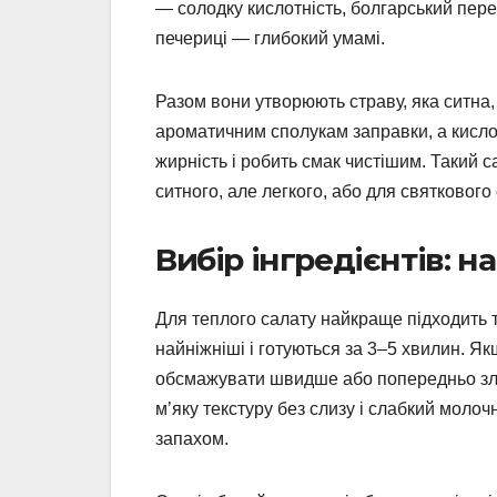
— солодку кислотність, болгарський перец
печериці — глибокий умамі.
Разом вони утворюють страву, яка ситна,
ароматичним сполукам заправки, а кислот
жирність і робить смак чистішим. Такий с
ситного, але легкого, або для святкового 
Вибір інгредієнтів: н
Для теплого салату найкраще підходить т
найніжніші і готуються за 3–5 хвилин. Я
обсмажувати швидше або попередньо злег
м’яку текстуру без слизу і слабкий моло
запахом.