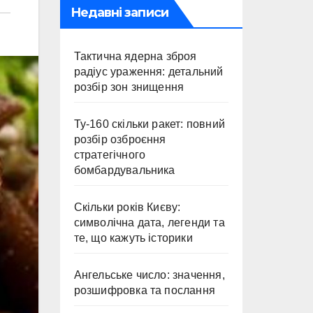
Недавні записи
Тактична ядерна зброя
радіус ураження: детальний
розбір зон знищення
Ту-160 скільки ракет: повний
розбір озброєння
стратегічного
бомбардувальника
Скільки років Києву:
символічна дата, легенди та
те, що кажуть історики
Ангельське число: значення,
розшифровка та послання