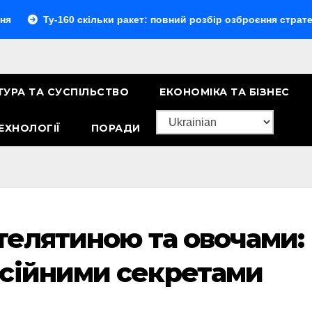
160 скільки ракет: повний розбір озброєння стратегічного бо
ТУРА ТА СУСПІЛЬСТВО
ЕКОНОМІКА ТА БІЗНЕС
ЕХНОЛОГІЇ
ПОРАДИ
 телятиною та овочами:
есійними секретами