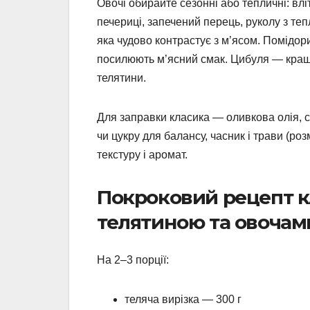
Овочі обирайте сезонні або тепличні: влі
печериці, запечений перець, руколу з теп
яка чудово контрастує з м’ясом. Помідор
посилюють м’ясний смак. Цибуля — кращ
телятини.
Для заправки класика — оливкова олія, с
чи цукру для балансу, часник і трави (ро
текстуру і аромат.
Покроковий рецепт к
телятиною та овочам
На 2–3 порції:
теляча вирізка — 300 г