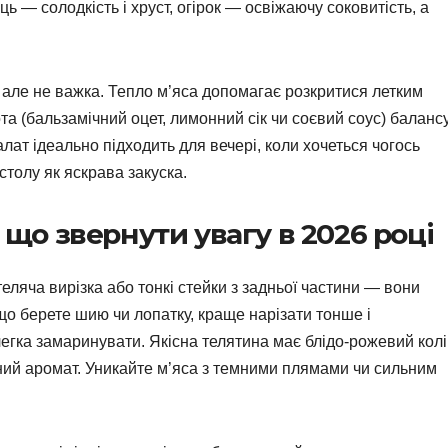
ь — солодкість і хруст, огірок — освіжаючу соковитість, а
 але не важка. Тепло м’яса допомагає розкритися летким
а (бальзамічний оцет, лимонний сік чи соєвий соус) баланс
алат ідеально підходить для вечері, коли хочеться чогось
столу як яскрава закуска.
а що звернути увагу в 2026 році
еляча вирізка або тонкі стейки з задньої частини — вони
кщо берете шию чи лопатку, краще нарізати тонше і
ка замаринувати. Якісна телятина має блідо-рожевий колі
чний аромат. Уникайте м’яса з темними плямами чи сильним