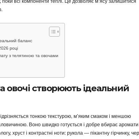
у, поки всі компоненти теплі. Це дозволяє м’ясу залишитися
р.
деальний баланс
2026 році
лату з телятиною та овочами
а овочі створюють ідеальний
відрізняється тонкою текстурою, м’яким смаком і меншою
 яловичиною. Воно швидко готується і добре вбирає аромати
логу, хруст і контрастні ноти: рукола — пікантну гірчинку, чер