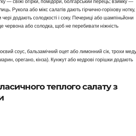
тку — свіжі огірки, помідори, болгарський перець; взимку —
лиць. Рукола або мікс салатів дають гірчично-горіхову нотку,
и чері додають солодкості і соку. Печериці або шампіньйони
е червона або солодка, щоб не перебивати ніжність
оєвий соус, бальзамічний оцет або лимонний сік, трохи мед
змарин, орегано, кінза). Кунжут або кедрові горішки додають
ласичного теплого салату з
и