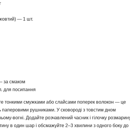
г
жовтий) — 1 шт.
— за смаком
 л. для посипання
іжте тонкими смужками або слайсами поперек волокон — це
ь паперовими рушниками. У сковороді з товстим дном
едньому-вогні. Додайте розчавлений часник і гілочку розмарин
тину в один шар і обсмажуйте 2–3 хвилини з одного боку до