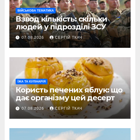
ВІЙСЬКОВА ТЕМАТИКА
Взвод кількість: скільки
людей у підрозділі ЗСУ
07.08.2026
СЕРГІЙ ТКАЧ
ЇЖА ТА КУЛІНАРІЯ
Користь печених яблук: що
дає організму цей десерт
07.08.2026
СЕРГІЙ ТКАЧ