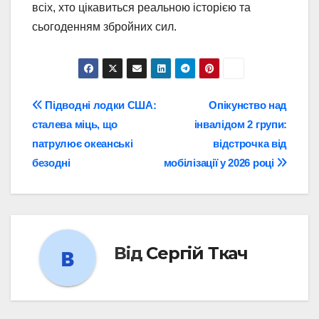
всіх, хто цікавиться реальною історією та
сьогоденням збройних сил.
Навігація
Підводні лодки США:
Опікунство над
сталева міць, що
інвалідом 2 групи:
записів
патрулює океанські
відстрочка від
безодні
мобілізації у 2026 році
Від
Сергій Ткач