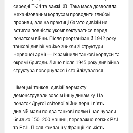
середні Т-34 та важкі КВ. Така маса дозволяла
механізованим корпусам проводити глибокі
прориви, але на практиці багато дивізій не
встигли повністю укомплектуватися перед
початком війни. Після реорганізацій 1942 року
танкові дивізії майже зникли зі структури
Червоної армії — їх замінили танкові корпуси та
окремі бригади. Лише після 1945 року дивізійна
структура повернулася і стабілізувалася.
Німецькі танкові дивізії вермахту
демонстрували зовсім іншу динаміку. На
початок Другої світової війни перші п’ять
дивізій мали по два танкові полки і налічували
близько 150–200 машин, переважно легких Pz.I
та Pz.II. Після кампанії у Франції кількість