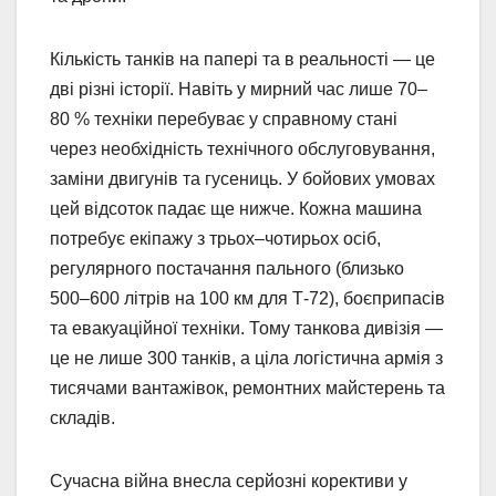
Кількість танків на папері та в реальності — це
дві різні історії. Навіть у мирний час лише 70–
80 % техніки перебуває у справному стані
через необхідність технічного обслуговування,
заміни двигунів та гусениць. У бойових умовах
цей відсоток падає ще нижче. Кожна машина
потребує екіпажу з трьох–чотирьох осіб,
регулярного постачання пального (близько
500–600 літрів на 100 км для Т-72), боєприпасів
та евакуаційної техніки. Тому танкова дивізія —
це не лише 300 танків, а ціла логістична армія з
тисячами вантажівок, ремонтних майстерень та
складів.
Сучасна війна внесла серйозні корективи у