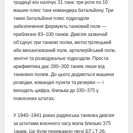
традиції він налічує 31 танк: три роти по 10
машин плюс танк командира батальйону. Три
таких батальйони плюс підрозділи
забезпечення формують танковий полк —
приблизно 93–100 танків. Дивізія зазвичай
об’єднує три танкові полки, мотострілецький
або механізований полк, артилерійський полк,
зенітні та розвідувальні підрозділи. Проста
арифметика дає 280–300 танків лише від
танкових полків. До цього додаються машини
розвідки, командні пункти та резерви — і
виходить цифра, близька до 330–375 у
повоєнних штатах.
У 1940–1941 роках радянська танкова дивізія
за штатами воєнного часу мала близько 375
танків. Це були переважно легкі БТ і Т-26,