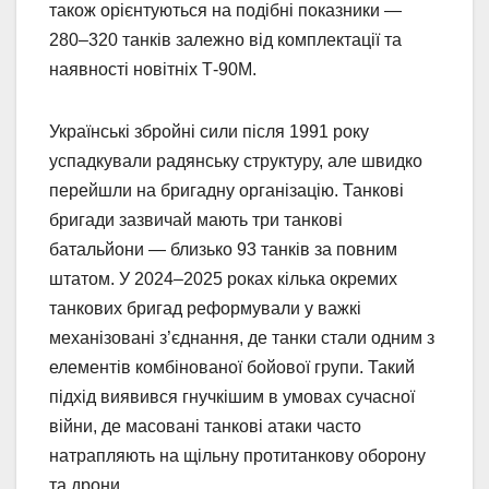
також орієнтуються на подібні показники —
280–320 танків залежно від комплектації та
наявності новітніх Т-90М.
Українські збройні сили після 1991 року
успадкували радянську структуру, але швидко
перейшли на бригадну організацію. Танкові
бригади зазвичай мають три танкові
батальйони — близько 93 танків за повним
штатом. У 2024–2025 роках кілька окремих
танкових бригад реформували у важкі
механізовані з’єднання, де танки стали одним з
елементів комбінованої бойової групи. Такий
підхід виявився гнучкішим в умовах сучасної
війни, де масовані танкові атаки часто
натрапляють на щільну протитанкову оборону
та дрони.