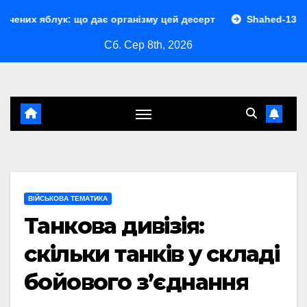
Перейти
: що дає організму цей десерт
Shahed-136 характеристик
до
Сб. Сер 8th, 2026
контенту
ВІЙСЬКОВА ТЕМАТИКА
Танкова дивізія:
скільки танків у складі
бойового з’єднання