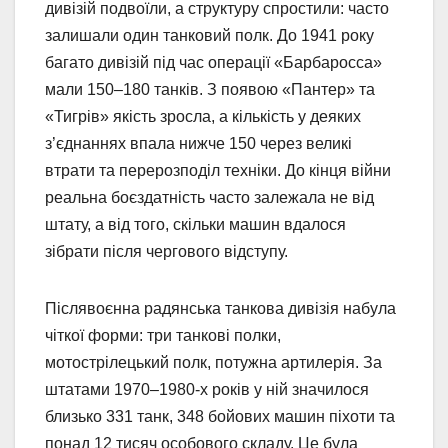
дивізій подвоїли, а структуру спростили: часто
залишали один танковий полк. До 1941 року
багато дивізій під час операції «Барбаросса»
мали 150–180 танків. З появою «Пантер» та
«Тигрів» якість зросла, а кількість у деяких
з’єднаннях впала нижче 150 через великі
втрати та перерозподіл техніки. До кінця війни
реальна боєздатність часто залежала не від
штату, а від того, скільки машин вдалося
зібрати після чергового відступу.
Післявоєнна радянська танкова дивізія набула
чіткої форми: три танкові полки,
мотострілецький полк, потужна артилерія. За
штатами 1970–1980-х років у ній значилося
близько 331 танк, 348 бойових машин піхоти та
понад 12 тисяч особового складу. Це була