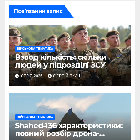
Пов’язаний запис
ВІЙСЬКОВА ТЕМАТИКА
Взвод кількість: скільки
людей у підрозділі ЗСУ
СЕР 7, 2026
СЕРГІЙ ТКАЧ
ВІЙСЬКОВА ТЕМАТИКА
Shahed-136 характеристики:
повний розбір дрона-