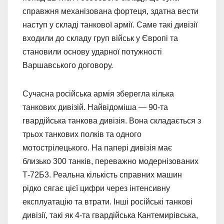
справжня механізована фортеця, здатна вести
наступ у складі танкової армії. Саме такі дивізії
входили до складу груп військ у Європі та
становили основу ударної потужності
Варшавського договору.
Сучасна російська армія зберегла кілька
танкових дивізій. Найвідоміша — 90-та
гвардійська танкова дивізія. Вона складається з
трьох танкових полків та одного
мотострілецького. На папері дивізія має
близько 300 танків, переважно модернізованих
Т-72Б3. Реальна кількість справних машин
рідко сягає цієї цифри через інтенсивну
експлуатацію та втрати. Інші російські танкові
дивізії, такі як 4-та гвардійська Кантемирівська,