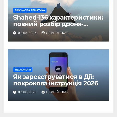
ВІЙСЬКОВА ТЕМАТИКА
Shahed-136 характеристики:
повний розбір дрона-
камікадзе
07.08.2026
СЕРГІЙ ТКАЧ
ТЕХНОЛОГІЇ
Як зареєструватися в Дії:
покрокова інструкція 2026
07.08.2026
СЕРГІЙ ТКАЧ