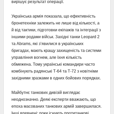
вирішує результат операції.
Українська армія показала, що ефективність
бронетехніки залежить не лише від кількості, а
й від тактики, підготовки екіпажів та інтеграції з
іншими родами військ. Західні танки Leopard 2
та Abrams, які з’явилися в українських
бригадах, мають кращу захищеність та системи
управління вогнем, але їхня кількість
обмежена. Тому українські командири часто
комбінують радянські Т-64 та Т-72 з новітніми
західними зразками в одних бойових порядках.
Майбутнє танкових дивізій виглядає
неоднозначно. Деякі експерти вважають, що
епоха масованих танкових армій завершилася.
Інші впевнені: поки існують протитанкові