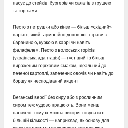
пасує до стейків, бургерів чи салатів з грушею
та горіхами.
Песто з петрушки або кінзи — більш «східний»
варіант, який гармонійно доповнює страви з
бараниною, куркою в каррі чи навіть
фалафелем. Песто з волоських горіхів
(українська адаптація) — густіший і з більш
вираженим горіховим смаком, ідеальний до
печеної картоплі, запечених овочів чи навіть до
борщу як несподіваний акцент.
Веганські версії без сиру або з рослинним
сиром теж чудово працюють. Вони менш
насичені, тому їх можна використовувати в
більшій кількості — наприклад, як основу для