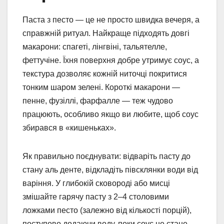
Паста з песто — це не просто швидка вечеря, а
справжній ритуал. Найкраще підходять довгі
макарони: спагеті, лінгвіні, тальятелле,
феттучіне. Їхня поверхня добре утримує соус, а
текстура дозволяє кожній ниточці покритися
тонким шаром зелені. Короткі макарони —
пенне, фузіллі, фарфалле — теж чудово
працюють, особливо якщо ви любите, щоб соус
збирався в «кишеньках».
Як правильно поєднувати: відваріть пасту до
стану аль денте, відкладіть півсклянки води від
варіння. У глибокій сковороді або мисці
змішайте гарячу пасту з 2–4 столовими
ложками песто (залежно від кількості порцій),
поступово додаючи воду, поки соус не стане