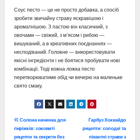
Соус песто — це не просто добавка, а спосіб
зробити звичайну страву яскравішою і
ароматнішою. З пастою він класичний, з
овочами — свіжий, з м’ясом і рибою —
вишуканий, а в креативних поєднаннях —
несподіваний. Головне — використовувати
якісні інгредієнти і не боятися пробувати нові
комбінації. Тоді кожна ложка песто
перетворюватиме обід чи вечерю на маленьке
свято смаку.
Навігація
Солона начинка для
Гарбуз Хоккайдо
пиріжків: соковиті
рецепти: солодкі та
записів
рецепти та секрети без
пікантні страви з