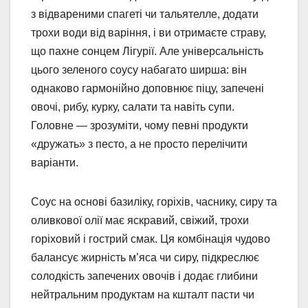
з відвареними спагеті чи тальятелле, додати
трохи води від варіння, і ви отримаєте страву,
що пахне сонцем Лігурії. Але універсальність
цього зеленого соусу набагато ширша: він
однаково гармонійно доповнює піцу, запечені
овочі, рибу, курку, салати та навіть супи.
Головне — зрозуміти, чому певні продукти
«дружать» з песто, а не просто перелічити
варіанти.
Соус на основі базиліку, горіхів, часнику, сиру та
оливкової олії має яскравий, свіжий, трохи
горіховий і гострий смак. Ця комбінація чудово
балансує жирність м’яса чи сиру, підкреслює
солодкість запечених овочів і додає глибини
нейтральним продуктам на кшталт пасти чи