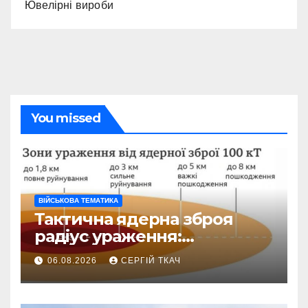
Ювелірні вироби
You missed
ВІЙСЬКОВА ТЕМАТИКА
Тактична ядерна зброя
радіус ураження:
детальний розбір зон
06.08.2026
СЕРГІЙ ТКАЧ
знищення