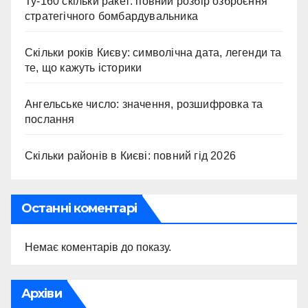
Ту-160 скільки ракет: повний розбір озброєння
стратегічного бомбардувальника
Скільки років Києву: символічна дата, легенди та
те, що кажуть історики
Ангельське число: значення, розшифровка та
послання
Скільки районів в Києві: повний гід 2026
Останні коментарі
Немає коментарів до показу.
Архіви