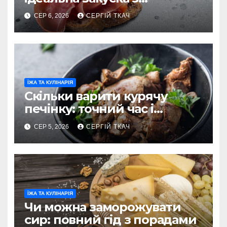
характером
СЕР 6, 2026
СЕРГІЙ ТКАЧ
ЇЖА ТА КУЛІНАРІЯ
Скільки варити курячу
печінку: точний час і
секрети ніжності
СЕР 5, 2026
СЕРГІЙ ТКАЧ
ЇЖА ТА КУЛІНАРІЯ
Чи можна заморожувати
сир: повний гід з порадами