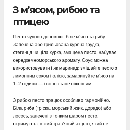
З м’ясом, рибою та
птицею
Песто чудово доповнює біле м’ясо та рибу.
Запечена або грильована куряча грудка,
стегенця чи ціла курка, змащена песто, набуває
середземноморського аромату. Соус можна
використовувати і як маринад: змішайте песто з
лимонним соком і олією, замаринуйте м’ясо на
1–2 години — і воно стане ніжнішим.
З рибою песто працює особливо гармонійно.
Біла риба (тріска, морський язик, дорадо) або
лосось, запечені з тонким шаром песто,
отримують свіжий трав’яний акцент, який не