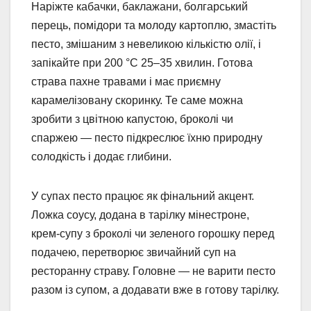
Наріжте кабачки, баклажани, болгарський
перець, помідори та молоду картоплю, змастіть
песто, змішаним з невеликою кількістю олії, і
запікайте при 200 °C 25–35 хвилин. Готова
страва пахне травами і має приємну
карамелізовану скоринку. Те саме можна
зробити з цвітною капустою, броколі чи
спаржею — песто підкреслює їхню природну
солодкість і додає глибини.
У супах песто працює як фінальний акцент.
Ложка соусу, додана в тарілку мінестроне,
крем-супу з броколі чи зеленого горошку перед
подачею, перетворює звичайний суп на
ресторанну страву. Головне — не варити песто
разом із супом, а додавати вже в готову тарілку.