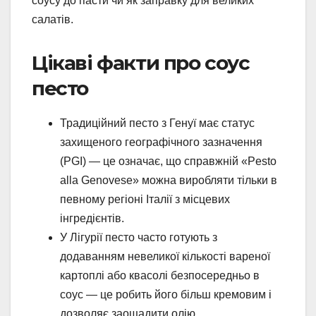
соусу до пасти чи як заправку для великих
салатів.
Цікаві факти про соус
песто
Традиційний песто з Генуї має статус
захищеного географічного зазначення
(PGI) — це означає, що справжній «Pesto
alla Genovese» можна виробляти тільки в
певному регіоні Італії з місцевих
інгредієнтів.
У Лігурії песто часто готують з
додаванням невеликої кількості вареної
картоплі або квасолі безпосередньо в
соус — це робить його більш кремовим і
дозволяє заощадити олію.