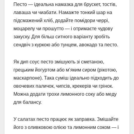
Песто — ідеальна намазка для брускет, тостів,
лаваша чи чиабати. Намажте тонкий шар на
підсмажений хліб, додайте помідори черрі,
моцарелу чи прошутто — і отримаєте чудову
закуску. Для більш ситного варіанту зробіть
сендвіч з куркою або тунцем, авокадо та песто.
Як дип соус песто змішують зі сметаною,
грецьким йогуртом або м’яким сиром (рікотою,
маскарпоне). Така суміш ідеально підходить до
овочевих паличок, чипсів, крекерів чи грінок.
Можна додати трохи лимонного соку або меду
для балансу.
У салатах песто працює як заправка. Змішайте
його з оливковою олією та лимонним соком — і