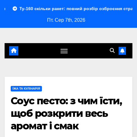
Перейти
60 скільки ракет: повний розбір озброєння стратегічного бо
до
Пт. Сер 7th, 2026
контенту
ЇЖА ТА КУЛІНАРІЯ
Соус песто: з чим їсти,
щоб розкрити весь
аромат і смак