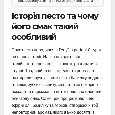
використовувати та з чим експериментувати
Історія песто та чому
його смак такий
особливий
Соус песто народився в Генуї, в регіоні Лігурія
на півночі Італії. Назва походить від
італійського «pestare» — товкти, розтирати в
ступці. Традиційно всі інгредієнти ретельно
розтирали вручну: свіже листя базиліку, кедрові
горішки, зубчик часнику, сіль, тертий пекоріно
романо та пармезан, а потім повільно вливали
оливкову олію. Саме цей процес вивільняє
ефірні олії базиліку та горіхів, створюючи той
неповторний аромат, якого важко досягти в