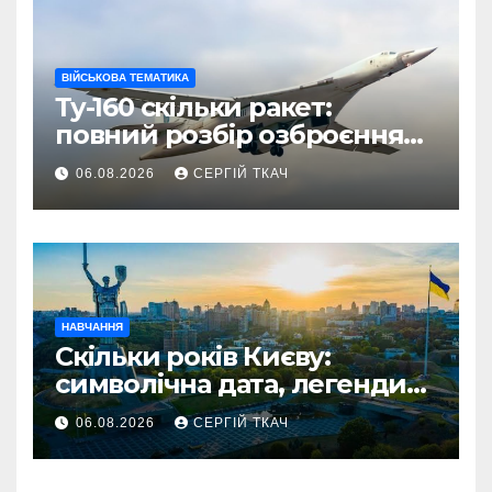
ВІЙСЬКОВА ТЕМАТИКА
Ту-160 скільки ракет:
повний розбір озброєння
стратегічного
06.08.2026
СЕРГІЙ ТКАЧ
бомбардувальника
НАВЧАННЯ
Скільки років Києву:
символічна дата, легенди
та те, що кажуть історики
06.08.2026
СЕРГІЙ ТКАЧ