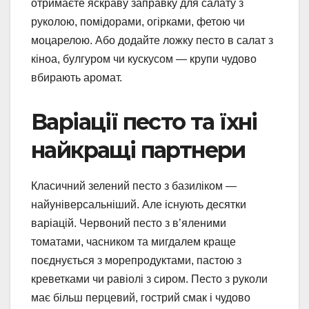
отримаєте яскраву заправку для салату з
руколою, помідорами, огірками, фетою чи
моцарелою. Або додайте ложку песто в салат з
кіноа, булгуром чи кускусом — крупи чудово
вбирають аромат.
Варіації песто та їхні
найкращі партнери
Класичний зелений песто з базиліком —
найуніверсальніший. Але існують десятки
варіацій. Червоний песто з в’яленими
томатами, часником та мигдалем краще
поєднується з морепродуктами, пастою з
креветками чи равіолі з сиром. Песто з руколи
має більш перцевий, гострий смак і чудово