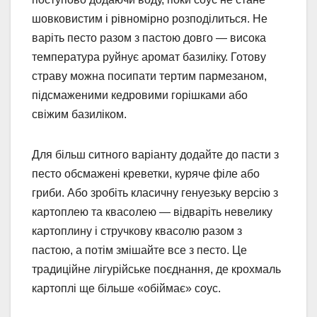
шовковистим і рівномірно розподілиться. Не
варіть песто разом з пастою довго — висока
температура руйнує аромат базиліку. Готову
страву можна посипати тертим пармезаном,
підсмаженими кедровими горішками або
свіжим базиліком.
Для більш ситного варіанту додайте до пасти з
песто обсмажені креветки, куряче філе або
гриби. Або зробіть класичну генуезьку версію з
картоплею та квасолею — відваріть невелику
картоплину і стручкову квасолю разом з
пастою, а потім змішайте все з песто. Це
традиційне лігурійське поєднання, де крохмаль
картоплі ще більше «обіймає» соус.