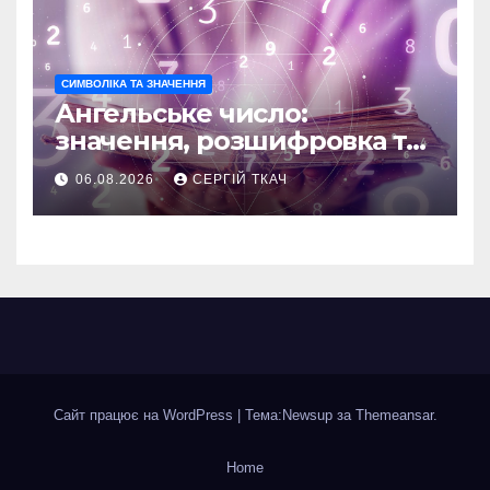
СИМВОЛІКА ТА ЗНАЧЕННЯ
Ангельське число:
значення, розшифровка та
послання
06.08.2026
СЕРГІЙ ТКАЧ
Сайт працює на WordPress
|
Тема:Newsup за
Themeansar
.
Home