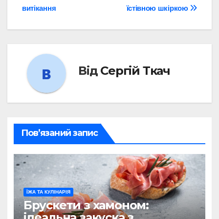
витікання
їстівною шкіркою
Від
Сергій Ткач
Пов’язаний запис
ЇЖА ТА КУЛІНАРІЯ
Брускети з хамоном:
ідеальна закуска з