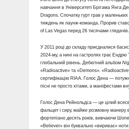
навчання в Університеті Брігама Янга Д
Dragons. Спочатку гурт грав у маленьких 
тиждень як лаунж-команда. Прорив стався
of Las Vegas перед 26 тисячами глядачів
У 2011 році до складу приєдналися басис
2024-му, а нині на гастролях грає Ендрю
глобальний рівень. Дебютний альбом
Nig
«Radioactive» та «Demons». «Radioactive»
сертифікацію RIAA. Голос Дена — потужн
пісні не просто хітами, а маніфестами вн
Голос Дена Рейнольдса — це цілий всесві
фальцет і сиру, майже розмовну манеру 
фортепіано десять років, вивчаючи Шопе
«Believer» він буквально «вириває» ноти 