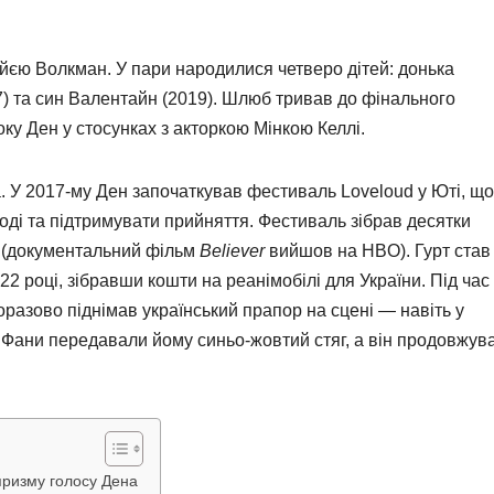
Айєю Волкман. У пари народилися четверо дітей: донька
17) та син Валентайн (2019). Шлюб тривав до фінального
оку Ден у стосунках з акторкою Мінкою Келлі.
та. У 2017-му Ден започаткував фестиваль Loveloud у Юті, щ
оді та підтримувати прийняття. Фестиваль зібрав десятки
у (документальний фільм
Believer
вийшов на HBO). Гурт став
році, зібравши кошти на реанімобілі для України. Під час
разово піднімав український прапор на сцені — навіть у
. Фани передавали йому синьо-жовтий стяг, а він продовжув
призму голосу Дена