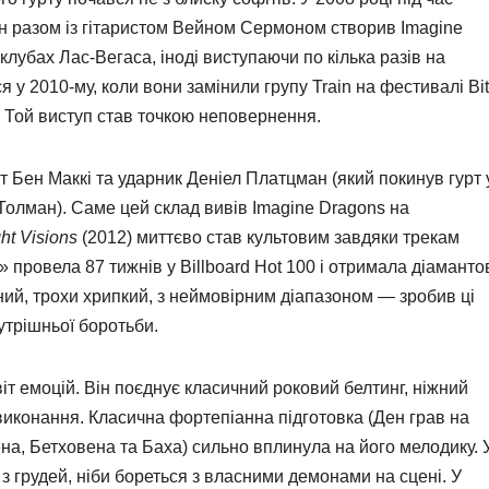
ен разом із гітаристом Вейном Сермоном створив Imagine
клубах Лас-Вегаса, іноді виступаючи по кілька разів на
 у 2010-му, коли вони замінили групу Train на фестивалі Bi
. Той виступ став точкою неповернення.
т Бен Маккі та ударник Деніел Платцман (який покинув гурт 
 Толман). Саме цей склад вивів Imagine Dragons на
ht Visions
(2012) миттєво став культовим завдяки трекам
 провела 87 тижнів у Billboard Hot 100 і отримала діаманто
ий, трохи хрипкий, з неймовірним діапазоном — зробив ці
утрішньої боротьби.
т емоцій. Він поєднує класичний роковий белтинг, ніжний
виконання. Класична фортепіанна підготовка (Ден грав на
на, Бетховена та Баха) сильно вплинула на його мелодику. 
з грудей, ніби бореться з власними демонами на сцені. У