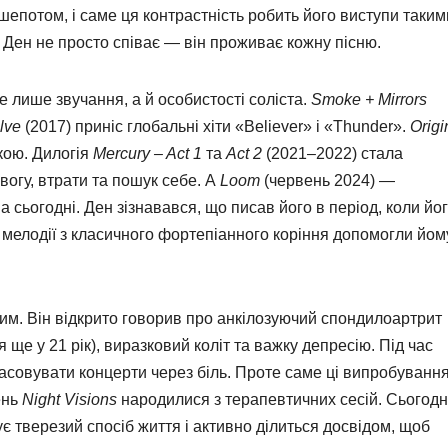
епотом, і саме ця контрастність робить його виступи таким
 Ден не просто співає — він проживає кожну пісню.
 лише звучання, а й особистості соліста.
Smoke + Mirrors
lve
(2017) приніс глобальні хіти «Believer» і «Thunder».
Origi
кою. Дилогія
Mercury – Act 1
та
Act 2
(2021–2022) стала
вогу, втрати та пошук себе. А
Loom
(червень 2024) —
 сьогодні. Ден зізнавався, що писав його в період, коли йо
 мелодії з класичного фортепіанного коріння допомогли йом
им. Він відкрито говорив про анкілозуючий спондилоартрит
 ще у 21 рік), виразковий коліт та важку депресію. Під час
асовувати концерти через біль. Проте саме ці випробуванн
ень
Night Visions
народилися з терапевтичних сесій. Сьогодн
є тверезий спосіб життя і активно ділиться досвідом, щоб