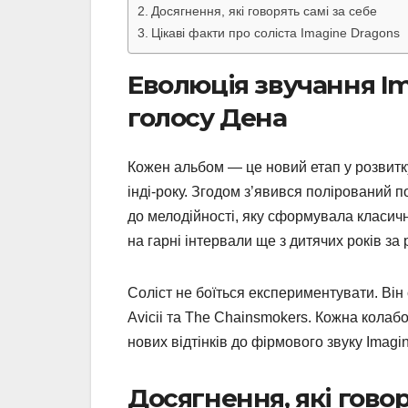
Досягнення, які говорять самі за себе
Цікаві факти про соліста Imagine Dragons
Еволюція звучання Im
голосу Дена
Кожен альбом — це новий етап у розвитку
інді-року. Згодом з’явився полірований 
до мелодійності, яку сформувала класичн
на гарні інтервали ще з дитячих років за
Соліст не боїться експериментувати. Він с
Avicii та The Chainsmokers. Кожна кола
нових відтінків до фірмового звуку Imagi
Досягнення, які говор