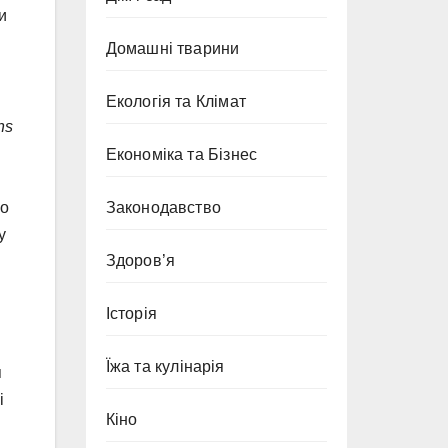
и
Домашні тварини
Екологія та Клімат
ns
Економіка та Бізнес
Законодавство
го
у
Здоров’я
Історія
Їжа та кулінарія
я
і
Кіно