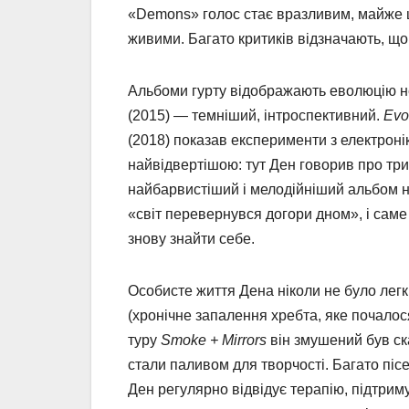
«Demons» голос стає вразливим, майже ш
живими. Багато критиків відзначають, що
Альбоми гурту відображають еволюцію не
(2015) — темніший, інтроспективний.
Evo
(2018) показав експерименти з електроні
найвідвертішою: тут Ден говорив про три
найбарвистіший і мелодійніший альбом на
«світ перевернувся догори дном», і саме
знову знайти себе.
Особисте життя Дена ніколи не було легк
(хронічне запалення хребта, яке почалося
туру
Smoke + Mirrors
він змушений був ск
стали паливом для творчості. Багато піс
Ден регулярно відвідує терапію, підтриму