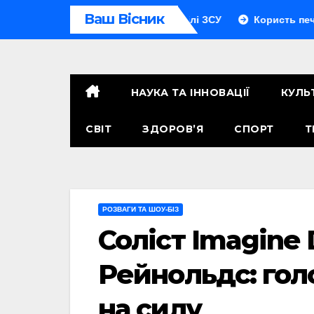
Перейти
Ваш Вісник
ь: скільки людей у підрозділі ЗСУ
Користь печених яблук
до
контенту
НАУКА ТА ІННОВАЦІЇ
КУЛЬ
СВІТ
ЗДОРОВ’Я
СПОРТ
Т
РОЗВАГИ ТА ШОУ-БІЗ
Соліст Imagine
Рейнольдс: гол
на силу