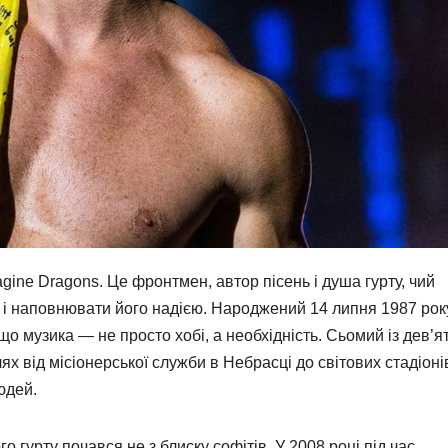
gine Dragons. Це фронтмен, автор пісень і душа гурту, чий
 і наповнювати його надією. Народжений 14 липня 1987 рок
, що музика — не просто хобі, а необхідність. Сьомий із дев’я
ях від місіонерської служби в Небрасці до світових стадіоні
юдей.
о гурту почався не з блиску софітів. У 2008 році під час