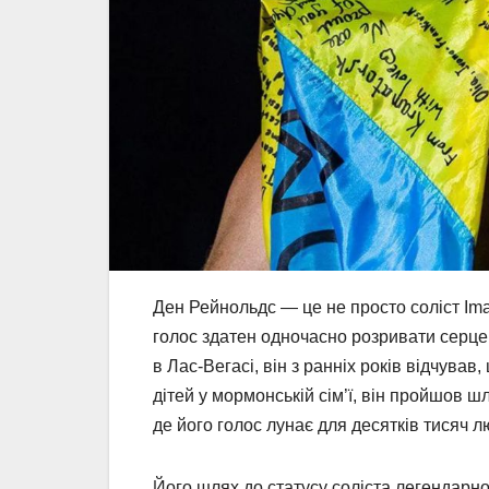
Ден Рейнольдс — це не просто соліст Ima
голос здатен одночасно розривати серце
в Лас-Вегасі, він з ранніх років відчував
дітей у мормонській сім’ї, він пройшов шл
де його голос лунає для десятків тисяч л
Його шлях до статусу соліста легендарног