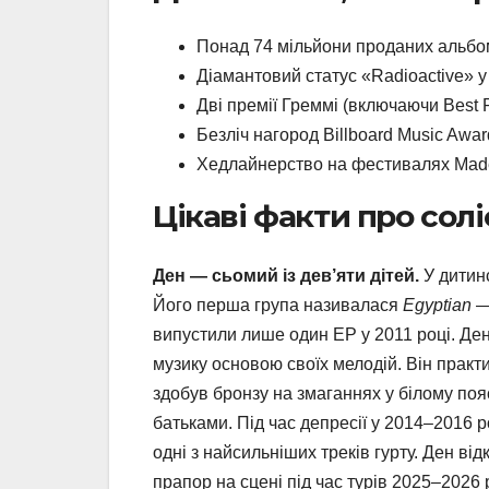
Понад 74 мільйони проданих альбом-
Діамантовий статус «Radioactive» 
Дві премії Греммі (включаючи Best 
Безліч нагород Billboard Music Awar
Хедлайнерство на фестивалях Made i
Цікаві факти про солі
Ден — сьомий із дев’яти дітей.
У дитинс
Його перша група називалася
Egyptian
—
випустили лише один EP у 2011 році. Ден
музику основою своїх мелодій. Він практи
здобув бронзу на змаганнях у білому пояс
батьками. Під час депресії у 2014–2016 
одні з найсильніших треків гурту. Ден ві
прапор на сцені під час турів 2025–2026 