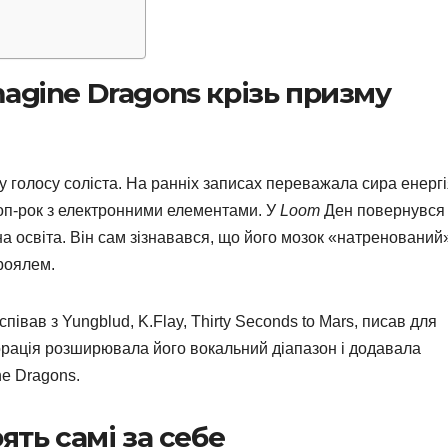
agine Dragons крізь призму
 голосу соліста. На ранніх записах переважала сира енерг
поп-рок з електронними елементами. У
Loom
Ден повернувся
а освіта. Він сам зізнавався, що його мозок «натренований
 роялем.
півав з Yungblud, K.Flay, Thirty Seconds to Mars, писав для
борація розширювала його вокальний діапазон і додавала
ne Dragons.
ять самі за себе