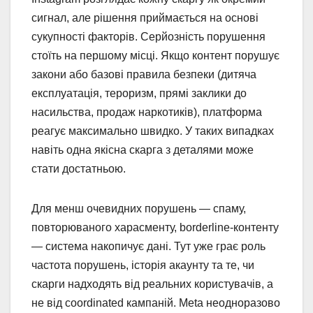
сигнал, але рішення приймається на основі
сукупності факторів. Серйозність порушення
стоїть на першому місці. Якщо контент порушує
закони або базові правила безпеки (дитяча
експлуатація, тероризм, прямі заклики до
насильства, продаж наркотиків), платформа
реагує максимально швидко. У таких випадках
навіть одна якісна скарга з деталями може
стати достатньою.
Для менш очевидних порушень — спаму,
повторюваного харасменту, borderline-контенту
— система накопичує дані. Тут уже грає роль
частота порушень, історія акаунту та те, чи
скарги надходять від реальних користувачів, а
не від coordinated кампаній. Meta неодноразово