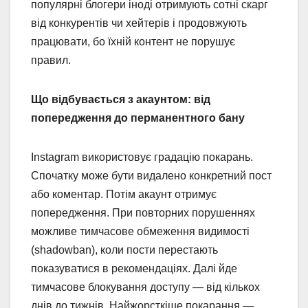
популярні блогери іноді отримують сотні скарг
від конкурентів чи хейтерів і продовжують
працювати, бо їхній контент не порушує
правил.
Що відбувається з акаунтом: від
попередження до перманентного бану
Instagram використовує градацію покарань.
Спочатку може бути видалено конкретний пост
або коментар. Потім акаунт отримує
попередження. При повторних порушеннях
можливе тимчасове обмеження видимості
(shadowban), коли пости перестають
показуватися в рекомендаціях. Далі йде
тимчасове блокування доступу — від кількох
днів до тижнів. Найжорсткіше покарання —