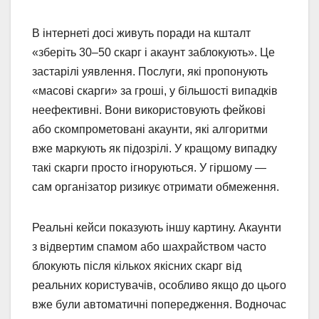
В інтернеті досі живуть поради на кшталт
«зберіть 30–50 скарг і акаунт заблокують». Це
застарілі уявлення. Послуги, які пропонують
«масові скарги» за гроші, у більшості випадків
неефективні. Вони використовують фейкові
або скомпрометовані акаунти, які алгоритми
вже маркують як підозрілі. У кращому випадку
такі скарги просто ігноруються. У гіршому —
сам організатор ризикує отримати обмеження.
Реальні кейси показують іншу картину. Акаунти
з відвертим спамом або шахрайством часто
блокують після кількох якісних скарг від
реальних користувачів, особливо якщо до цього
вже були автоматичні попередження. Водночас