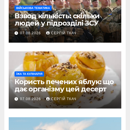
ВІЙСЬКОВА ТЕМАТИКА
Взвод кількість: скільки
людей у підрозділі ЗСУ
07.08.2026
СЕРГІЙ ТКАЧ
ЇЖА ТА КУЛІНАРІЯ
Користь печених яблук: що
дає організму цей десерт
07.08.2026
СЕРГІЙ ТКАЧ