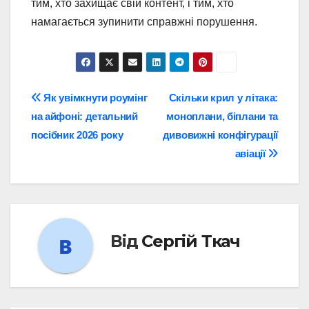
тим, хто захищає свій контент, і тим, хто
намагається зупинити справжні порушення.
Навігація
Як увімкнути роумінг
Скільки крил у літака:
на айфоні: детальний
моноплани, біплани та
записів
посібник 2026 року
дивовижні конфігурації
авіації
Від
Сергій Ткач