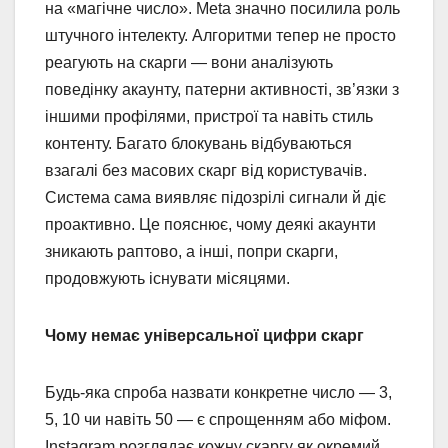
на «магічне число». Meta значно посилила роль
штучного інтелекту. Алгоритми тепер не просто
реагують на скарги — вони аналізують
поведінку акаунту, патерни активності, зв’язки з
іншими профілями, пристрої та навіть стиль
контенту. Багато блокувань відбуваються
взагалі без масових скарг від користувачів.
Система сама виявляє підозрілі сигнали й діє
проактивно. Це пояснює, чому деякі акаунти
зникають раптово, а інші, попри скарги,
продовжують існувати місяцями.
Чому немає універсальної цифри скарг
Будь-яка спроба назвати конкретне число — 3,
5, 10 чи навіть 50 — є спрощенням або міфом.
Instagram розглядає кожну скаргу як окремий