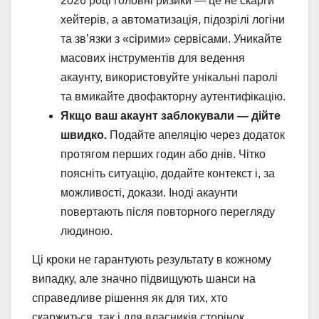
2026 році головні ризики — це не скарги
хейтерів, а автоматизація, підозрілі логіни
та зв’язки з «сірими» сервісами. Уникайте
масових інструментів для ведення
акаунту, використовуйте унікальні паролі
та вмикайте двофакторну аутентифікацію.
Якщо ваш акаунт заблокували — дійте
швидко.
Подайте апеляцію через додаток
протягом перших годин або днів. Чітко
поясніть ситуацію, додайте контекст і, за
можливості, докази. Іноді акаунти
повертають після повторного перегляду
людиною.
Ці кроки не гарантують результату в кожному
випадку, але значно підвищують шанси на
справедливе рішення як для тих, хто
скаржиться, так і для власників сторінок.