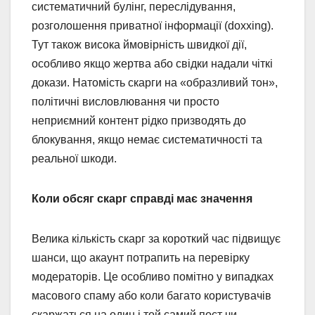
систематичний булінг, переслідування,
розголошення приватної інформації (doxxing).
Тут також висока ймовірність швидкої дії,
особливо якщо жертва або свідки надали чіткі
докази. Натомість скарги на «образливий тон»,
політичні висловлювання чи просто
неприємний контент рідко призводять до
блокування, якщо немає систематичності та
реальної шкоди.
Коли обсяг скарг справді має значення
Велика кількість скарг за короткий час підвищує
шанси, що акаунт потрапить на перевірку
модераторів. Це особливо помітно у випадках
масового спаму або коли багато користувачів
скаржаться на один і той самий пост чи