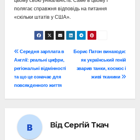
цьому свою унікальність. Саме в цьому і
полягає справжня відповідь на питання
«скільки штатів у США».
Навігація
Середня зарплата в
Борис Патон винаходи:
Англії: реальні цифри,
як український геній
записів
регіональні відмінності
зварив танки, космос і
та що це означає для
живі тканини
повсякденного життя
Від
Сергій Ткач