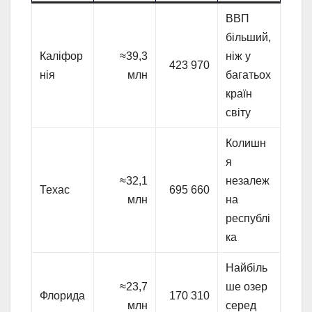
ВВП
більший,
Каліфор
≈39,3
ніж у
423 970
нія
млн
багатьох
країн
світу
Колишн
я
≈32,1
незалеж
Техас
695 660
млн
на
республі
ка
Найбіль
≈23,7
ше озер
Флорида
170 310
млн
серед