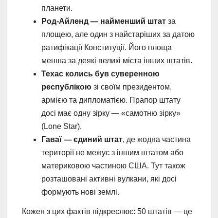
планети.
Род-Айленд — найменший штат
за
площею, але один з найстаріших за датою
ратифікації Конституції. Його площа
менша за деякі великі міста інших штатів.
Техас колись був суверенною
республікою
зі своїм президентом,
армією та дипломатією. Прапор штату
досі має одну зірку — «самотню зірку»
(Lone Star).
Гаваї — єдиний штат
, де жодна частина
території не межує з іншим штатом або
материковою частиною США. Тут також
розташовані активні вулкани, які досі
формують нові землі.
Кожен з цих фактів підкреслює: 50 штатів — це