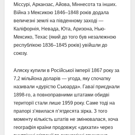
Міссурі, Арканзас, Айова, Міннесота та інших.
Війна з Мексикою 1846–1848 років додала
величезні землі на південному заході —
Каліфорнія, Невада, Юта, Аризона, Нью-
Мексико, Техас (який до того був незалежною
республікою 1836–1845 років) увійшли до
союзу.
Аляску купили в Російської імперії 1867 року за
7,2 мільйона доларів — угода, яку спочатку
називали «дурістю Сьюарда». Гаваї приєднали
1898-го, а повноправними штатами обидві
території стали лише 1959 року. Саме тоді на
прапорі з’явилася п’ятдесята зірка. З того
моменту кількість штатів не змінювалася, хоча
географія країни продовжує «дихати» через