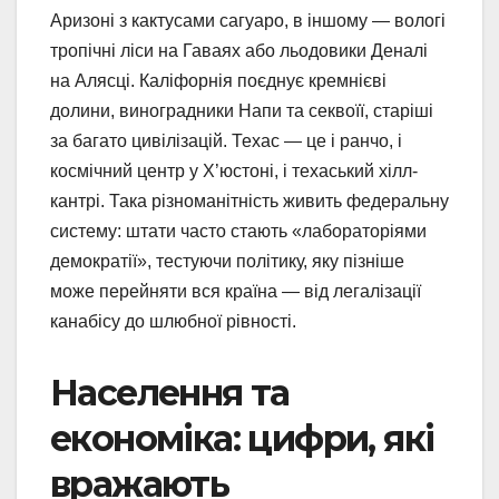
Аризоні з кактусами сагуаро, в іншому — вологі
тропічні ліси на Гаваях або льодовики Деналі
на Алясці. Каліфорнія поєднує кремнієві
долини, виноградники Напи та секвоїї, старіші
за багато цивілізацій. Техас — це і ранчо, і
космічний центр у Х’юстоні, і техаський хілл-
кантрі. Така різноманітність живить федеральну
систему: штати часто стають «лабораторіями
демократії», тестуючи політику, яку пізніше
може перейняти вся країна — від легалізації
канабісу до шлюбної рівності.
Населення та
економіка: цифри, які
вражають