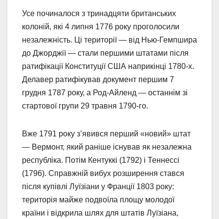
Усе починалося з тринадцяти британських
колоній, які 4 липня 1776 року проголосили
незалежність. Ці території — від Нью-Гемпшира
до Джорджії — стали першими штатами після
ратифікації Конституції США наприкінці 1780-х.
Делавер ратифікував документ першим 7
грудня 1787 року, а Род-Айленд — останнім зі
стартової групи 29 травня 1790-го.
Вже 1791 року з’явився перший «новий» штат
— Вермонт, який раніше існував як незалежна
республіка. Потім Кентуккі (1792) і Теннессі
(1796). Справжній вибух розширення стався
після купівлі Луїзіани у Франції 1803 року:
територія майже подвоїла площу молодої
країни і відкрила шлях для штатів Луїзіана,