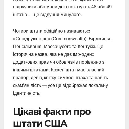
підручники або мапи досі показують 48 або 49
штатів — це відлуння минулого.
Чотири штати офіційно називаються
«Співдружністю» (Commonwealth): Вірджинія,
Пенсільванія, Массачусетс та Кентуккі. Це
історична назва, яка не дає їм жодних
додаткових прав чи обов’язків порівняно з
іншими штатами. Кожен штат має власний
прапор, девіз, квітку-символ, птаха та навіть
скам’янілість — усе це відображає локальну
ідентичність.
Цікаві факти про
штати США