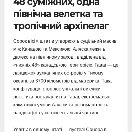
48 суміжних, одна
північна велетка та
тропічний архіпелаг
Сорок вісім штатів утворюють суцільний масив
між Канадою та Мексикою. Аляска лежить
далеко на північному заході, відділена від
«нижніх 48» канадською територією. Гаваї — це
ланцюжок вулканічних островів у Тихому
океані, за 3700 кілометрів від материка. Така
конфігурація створює унікальні виклики:
логістика постачання на Гаваї, екстремальні
кліматичні умови Аляски та різноманітність
ландшафтів у континентальній частині.
Уявіть: в одному штаті — пустелі Сонора в