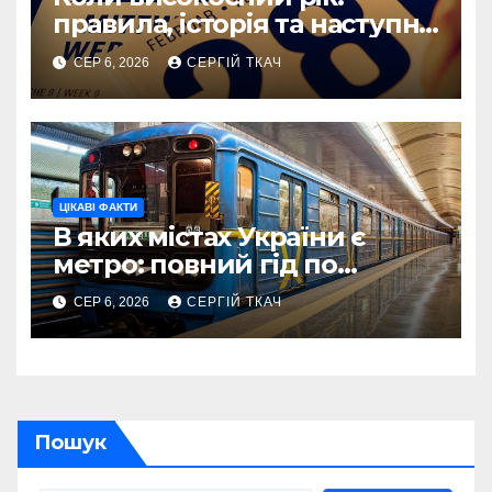
правила, історія та наступні
дати
СЕР 6, 2026
СЕРГІЙ ТКАЧ
ЦІКАВІ ФАКТИ
В яких містах України є
метро: повний гід по
системах 2026
СЕР 6, 2026
СЕРГІЙ ТКАЧ
Пошук