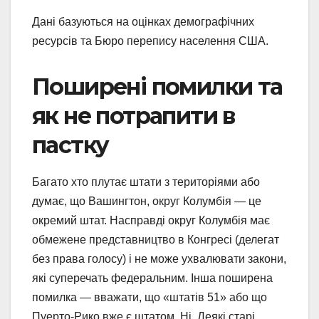
Дані базуються на оцінках демографічних
ресурсів та Бюро перепису населення США.
Поширені помилки та
як не потрапити в
пастку
Багато хто плутає штати з територіями або
думає, що Вашингтон, округ Колумбія — це
окремий штат. Насправді округ Колумбія має
обмежене представництво в Конгресі (делегат
без права голосу) і не може ухвалювати закони,
які суперечать федеральним. Інша поширена
помилка — вважати, що «штатів 51» або що
Пуерто-Рико вже є штатом. Ні. Деякі старі