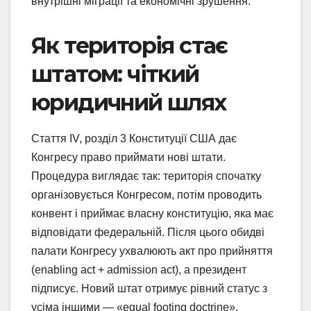
внутрішні міграції та економічні зрушення.
Як територія стає
штатом: чіткий
юридичний шлях
Стаття IV, розділ 3 Конституції США дає
Конгресу право приймати нові штати.
Процедура виглядає так: територія спочатку
організовується Конгресом, потім проводить
конвент і приймає власну конституцію, яка має
відповідати федеральній. Після цього обидві
палати Конгресу ухвалюють акт про прийняття
(enabling act + admission act), а президент
підписує. Новий штат отримує рівний статус з
усіма іншими — «equal footing doctrine».