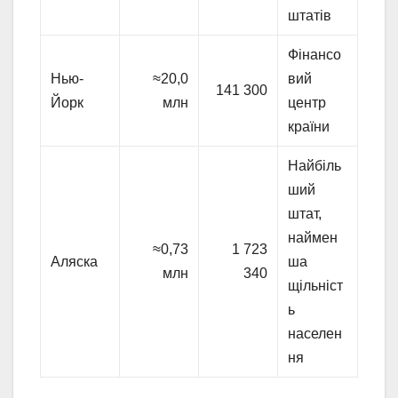
штатів
Фінансо
Нью-
≈20,0
вий
141 300
Йорк
млн
центр
країни
Найбіль
ший
штат,
наймен
≈0,73
1 723
Аляска
ша
млн
340
щільніст
ь
населен
ня