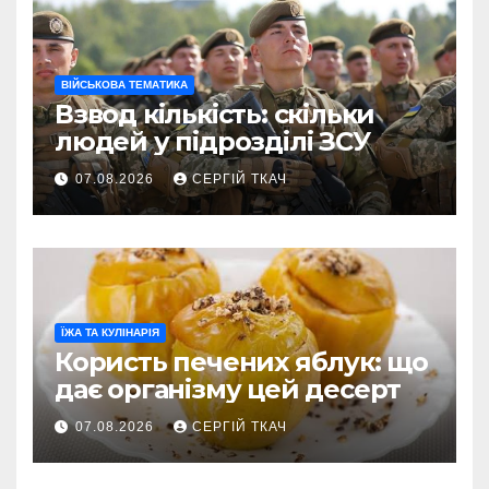
ВІЙСЬКОВА ТЕМАТИКА
Взвод кількість: скільки
людей у підрозділі ЗСУ
07.08.2026
СЕРГІЙ ТКАЧ
ЇЖА ТА КУЛІНАРІЯ
Користь печених яблук: що
дає організму цей десерт
07.08.2026
СЕРГІЙ ТКАЧ