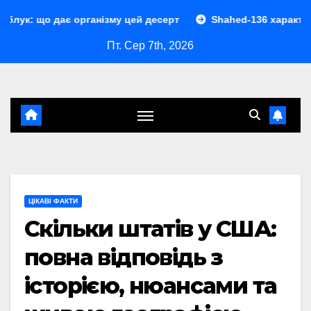
Перейти
організму цей десерт
Shahed-136 характеристики: повни
до
Пт. Сер 7th, 2026
контенту
ЦІКАВІ ФАКТИ
Скільки штатів у США:
повна відповідь з
історією, нюансами та