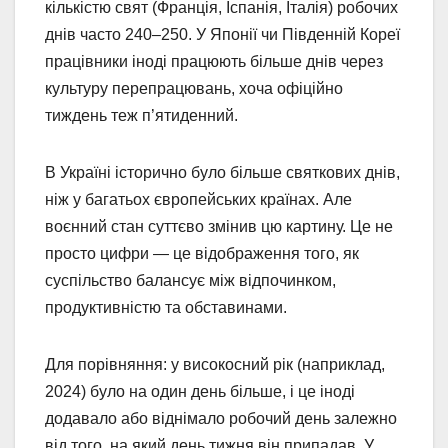
кількістю свят (Франція, Іспанія, Італія) робочих
днів часто 240–250. У Японії чи Південній Кореї
працівники іноді працюють більше днів через
культуру перепрацювань, хоча офіційно
тиждень теж п’ятиденний.
В Україні історично було більше святкових днів,
ніж у багатьох європейських країнах. Але
воєнний стан суттєво змінив цю картину. Це не
просто цифри — це відображення того, як
суспільство балансує між відпочинком,
продуктивністю та обставинами.
Для порівняння: у високосний рік (наприклад,
2024) було на один день більше, і це іноді
додавало або віднімало робочий день залежно
від того, на який день тижня він припадав. У