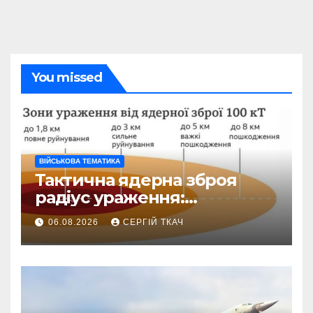
You missed
ВІЙСЬКОВА ТЕМАТИКА
Тактична ядерна зброя
радіус ураження:
детальний розбір зон
06.08.2026
СЕРГІЙ ТКАЧ
знищення