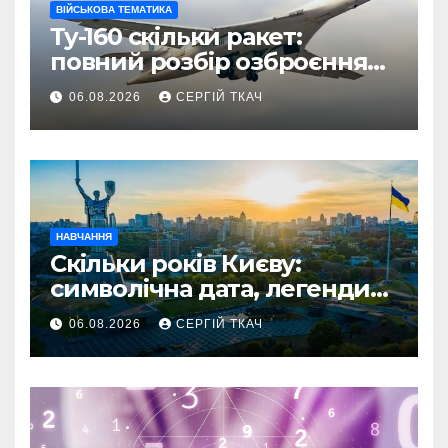
ВІЙСЬКОВА ТЕМАТИКА
Ту-160 скільки ракет:
повний розбір озброєння
стратегічного
06.08.2026
СЕРГІЙ ТКАЧ
бомбардувальника
НАВЧАННЯ
Скільки років Києву:
символічна дата, легенди
та те, що кажуть історики
06.08.2026
СЕРГІЙ ТКАЧ