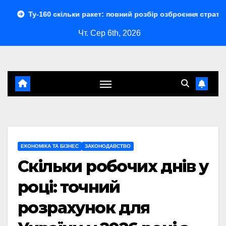
Перейти
скільки ракет: повний розбір озброєння стратегічного бомба
до
Чт. Сер 6th, 2026
контенту
ЕКОНОМІКА ТА БІЗНЕС
ЗАКОНОДАВСТВО
Скільки робочих днів у
році: точний
розрахунок для