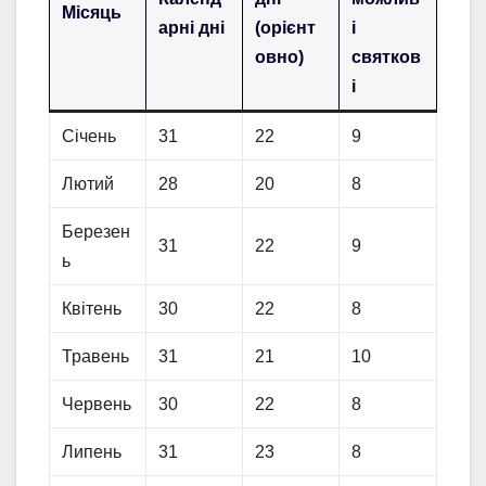
Місяць
арні дні
(орієнт
і
овно)
святков
і
Січень
31
22
9
Лютий
28
20
8
Березен
31
22
9
ь
Квітень
30
22
8
Травень
31
21
10
Червень
30
22
8
Липень
31
23
8