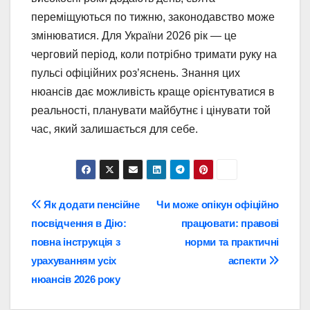
переміщуються по тижню, законодавство може
змінюватися. Для України 2026 рік — це
черговий період, коли потрібно тримати руку на
пульсі офіційних роз’яснень. Знання цих
нюансів дає можливість краще орієнтуватися в
реальності, планувати майбутнє і цінувати той
час, який залишається для себе.
Навігація
Як додати пенсійне
Чи може опікун офіційно
посвідчення в Дію:
працювати: правові
записів
повна інструкція з
норми та практичні
урахуванням усіх
аспекти
нюансів 2026 року