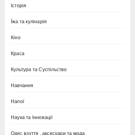
Історія
Їжа та кулінарія
Кіно
Краса
Культура та Суспільство
Навчання
Напої
Наука та Інновації
Одяг, взуття , аксесуари та мода