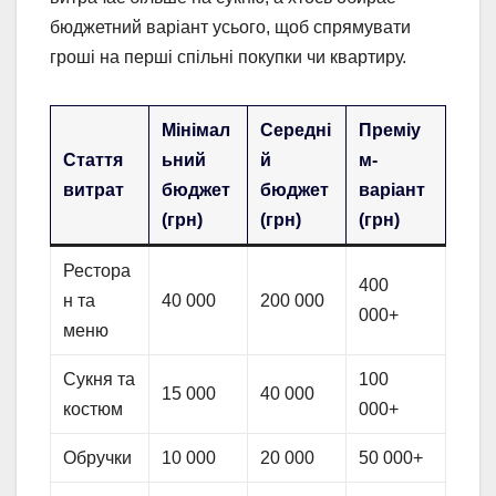
бюджетний варіант усього, щоб спрямувати
гроші на перші спільні покупки чи квартиру.
Мінімал
Середні
Преміу
Стаття
ьний
й
м-
витрат
бюджет
бюджет
варіант
(грн)
(грн)
(грн)
Рестора
400
н та
40 000
200 000
000+
меню
Сукня та
100
15 000
40 000
костюм
000+
Обручки
10 000
20 000
50 000+