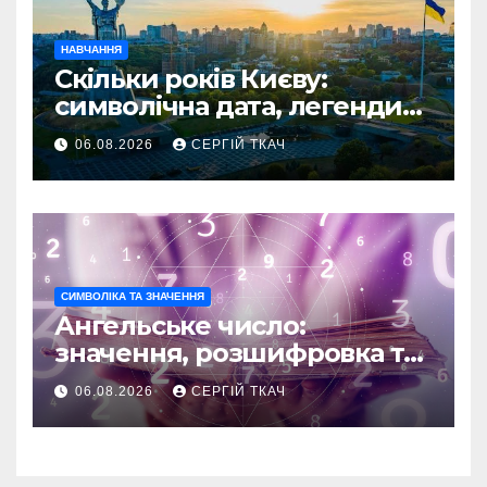
НАВЧАННЯ
Скільки років Києву:
символічна дата, легенди
та те, що кажуть історики
06.08.2026
СЕРГІЙ ТКАЧ
СИМВОЛІКА ТА ЗНАЧЕННЯ
Ангельське число:
значення, розшифровка та
послання
06.08.2026
СЕРГІЙ ТКАЧ