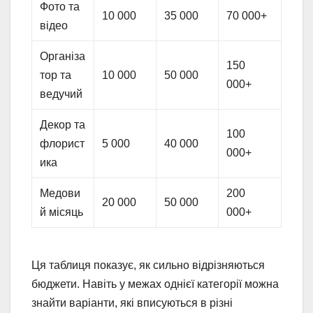
Фото та
10 000
35 000
70 000+
відео
Організа
150
тор та
10 000
50 000
000+
ведучий
Декор та
100
флорист
5 000
40 000
000+
ика
Медови
200
20 000
50 000
й місяць
000+
Ця таблиця показує, як сильно відрізняються
бюджети. Навіть у межах однієї категорії можна
знайти варіанти, які вписуються в різні