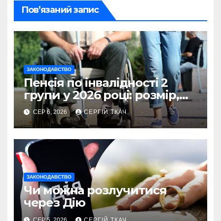
Пов’язаний запис
ЗАКОНОДАВСТВО
Пенсія по інвалідності 2
групи у 2026 році: розмір,
умови та оформлення
СЕР 6, 2026
СЕРГІЙ ТКАЧ
ЗАКОНОДАВСТВО
Чи можна розлучитися
через Дію
СЕР 5, 2026
СЕРГІЙ ТКАЧ