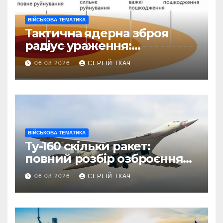
ВІЙСЬКОВА ТЕМАТИКА
Тактична ядерна зброя
радіус ураження:
детальний розбір зон
06.08.2026
СЕРГІЙ ТКАЧ
знищення
ВІЙСЬКОВА ТЕМАТИКА
Ту-160 скільки ракет:
повний розбір озброєння
стратегічного
06.08.2026
СЕРГІЙ ТКАЧ
бомбардувальника