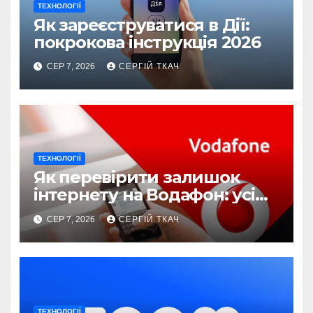
ТЕХНОЛОГІЇ
Як зареєструватися в Дії:
покрокова інструкція 2026
СЕР 7, 2026
СЕРГІЙ ТКАЧ
ТЕХНОЛОГІЇ
Як перевірити залишок
інтернету на Водафон: усі
способи
СЕР 7, 2026
СЕРГІЙ ТКАЧ
ТЕХНОЛОГІЇ