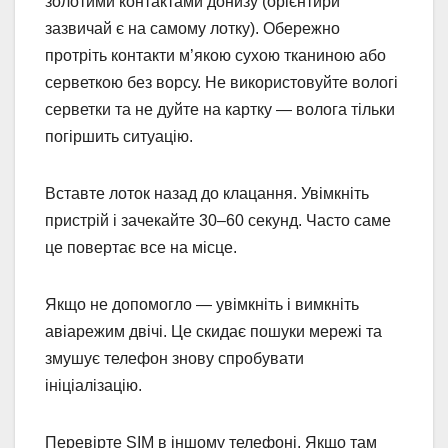
золотими контактами донизу (орієнтири
зазвичай є на самому лотку). Обережно
протріть контакти м’якою сухою тканиною або
серветкою без ворсу. Не використовуйте вологі
серветки та не дуйте на картку — волога тільки
погіршить ситуацію.
Вставте лоток назад до клацання. Увімкніть
пристрій і зачекайте 30–60 секунд. Часто саме
це повертає все на місце.
Якщо не допомогло — увімкніть і вимкніть
авіарежим двічі. Це скидає пошуки мережі та
змушує телефон знову спробувати
ініціалізацію.
Перевірте SIM в іншому телефоні. Якщо там