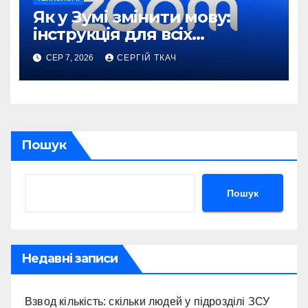
Як у Зумі змінити мову:
інструкція для всіх
пристроїв
СЕР 7, 2026
СЕРГІЙ ТКАЧ
Пошук
Пошук
Недавні записи
Взвод кількість: скільки людей у підрозділі ЗСУ