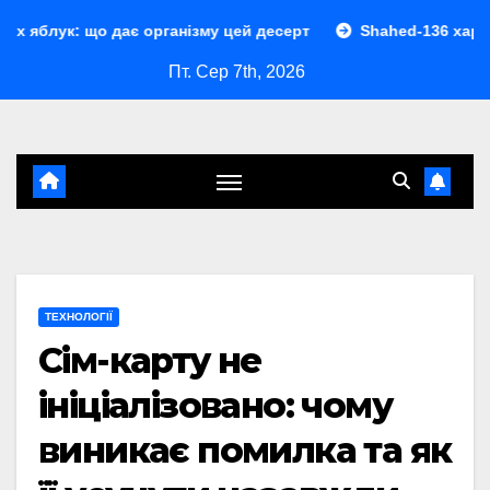
Перейти
дає організму цей десерт
Shahed-136 характеристики: по
до
Пт. Сер 7th, 2026
контенту
ТЕХНОЛОГІЇ
Сім-карту не
ініціалізовано: чому
виникає помилка та як