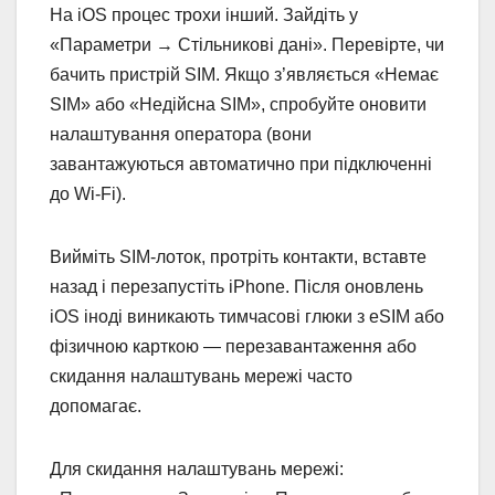
На iOS процес трохи інший. Зайдіть у
«Параметри → Стільникові дані». Перевірте, чи
бачить пристрій SIM. Якщо з’являється «Немає
SIM» або «Недійсна SIM», спробуйте оновити
налаштування оператора (вони
завантажуються автоматично при підключенні
до Wi-Fi).
Вийміть SIM-лоток, протріть контакти, вставте
назад і перезапустіть iPhone. Після оновлень
iOS іноді виникають тимчасові глюки з eSIM або
фізичною карткою — перезавантаження або
скидання налаштувань мережі часто
допомагає.
Для скидання налаштувань мережі: