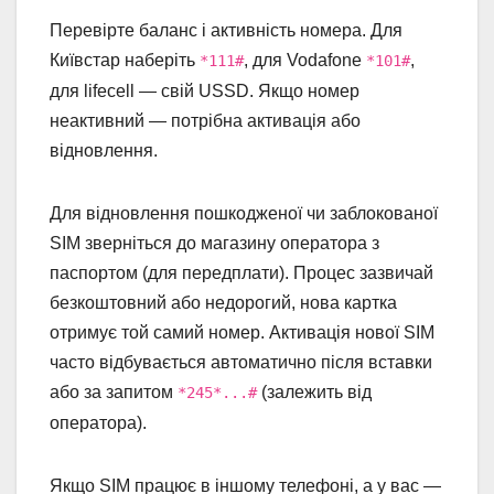
Перевірте баланс і активність номера. Для
Київстар наберіть
, для Vodafone
,
*111#
*101#
для lifecell — свій USSD. Якщо номер
неактивний — потрібна активація або
відновлення.
Для відновлення пошкодженої чи заблокованої
SIM зверніться до магазину оператора з
паспортом (для передплати). Процес зазвичай
безкоштовний або недорогий, нова картка
отримує той самий номер. Активація нової SIM
часто відбувається автоматично після вставки
або за запитом
(залежить від
*245*...#
оператора).
Якщо SIM працює в іншому телефоні, а у вас —