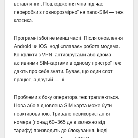
вставляння. Пошкодження чіпа під час
переробки з повнорозмірної на nano-SIM — теж
класика.
Програмні збої не менш часті. Після оновлення
Android чи iOS іноді «плаває» робота модема.
Конфлікти з VPN, антивірусами або двома
активними SIM-картами в одному пристрої теж
дають про себе знати. Буває, що один слот
працює, а другий — ні.
Проблеми з боку оператора теж трапляються.
Нова або відновлена SIM-карта може бути
неактивованою. Тривале невикористання
номера (понад 60–365 днів залежно від
тарифу) призводить до блокування. Іноді