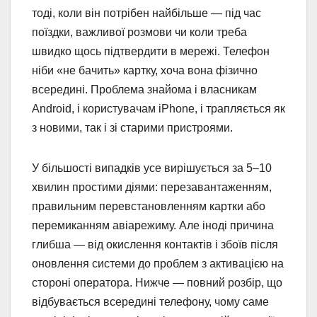
тоді, коли він потрібен найбільше — під час
поїздки, важливої розмови чи коли треба
швидко щось підтвердити в мережі. Телефон
ніби «не бачить» картку, хоча вона фізично
всередині. Проблема знайома і власникам
Android, і користувачам iPhone, і трапляється як
з новими, так і зі старими пристроями.
У більшості випадків усе вирішується за 5–10
хвилин простими діями: перезавантаженням,
правильним перевстановленням картки або
перемиканням авіарежиму. Але іноді причина
глибша — від окислення контактів і збоїв після
оновлення системи до проблем з активацією на
стороні оператора. Нижче — повний розбір, що
відбувається всередині телефону, чому саме