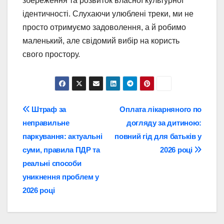
збереження та розвиток власної культурної
ідентичності. Слухаючи улюблені треки, ми не
просто отримуємо задоволення, а й робимо
маленький, але свідомий вибір на користь
свого простору.
Навігація
Штраф за
Оплата лікарняного по
неправильне
догляду за дитиною:
записів
паркування: актуальні
повний гід для батьків у
суми, правила ПДР та
2026 році
реальні способи
уникнення проблем у
2026 році