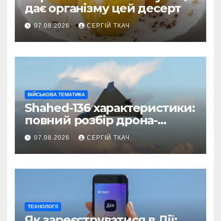
дає організму цей десерт
07.08.2026
СЕРГІЙ ТКАЧ
ВІЙСЬКОВА ТЕМАТИКА
Shahed-136 характеристики:
повний розбір дрона-
камікадзе
07.08.2026
СЕРГІЙ ТКАЧ
ТЕХНОЛОГІЇ
Як зареєструватися в Дії: