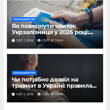
ЗАКОНОДАВСТВО
Як повернути квиток
Укрзалізниця у 2026 році:
правила і суми
СЕР 7, 2026
СЕРГІЙ ТКАЧ
ЗАКОНОДАВСТВО
Чи потрібно дозвіл на
травмат в Україні: правила
2026
СЕР 7, 2026
СЕРГІЙ ТКАЧ