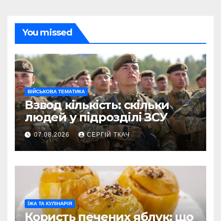
You missed
ВІЙСЬКОВА ТЕМАТИКА
Взвод кількість: скільки
людей у підрозділі ЗСУ
07.08.2026
СЕРГІЙ ТКАЧ
ЇЖА ТА КУЛІНАРІЯ
Користь печених яблук: що