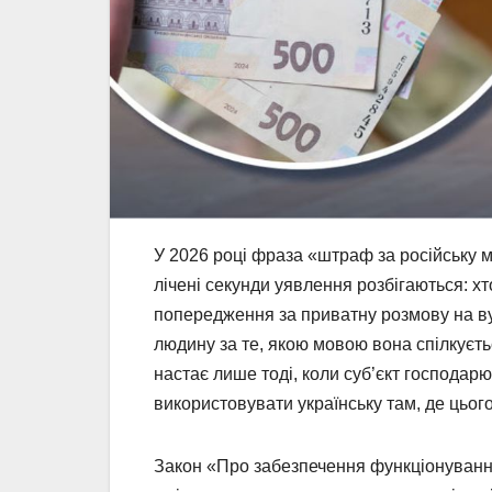
У 2026 році фраза «штраф за російську 
лічені секунди уявлення розбігаються: хт
попередження за приватну розмову на ву
людину за те, якою мовою вона спілкуєть
настає лише тоді, коли суб’єкт господар
використовувати українську там, де цьог
Закон «Про забезпечення функціонування