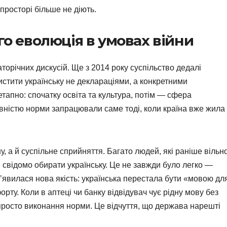
 просторі більше не діють.
го еволюція в умовах війни
торічних дискусій. Ще з 2014 року суспільство дедалі
истити українську не деклараціями, а конкретними
тапно: спочатку освіта та культура, потім — сфера
вністю норми запрацювали саме тоді, коли країна вже жила
у, а й суспільне сприйняття. Багато людей, які раніше вільн
и свідомо обирати українську. Це не завжди було легко —
з’явилася нова якість: українська перестала бути «мовою дл
ту. Коли в аптеці чи банку відвідувач чує рідну мову без
 просто виконання норми. Це відчуття, що держава нарешті