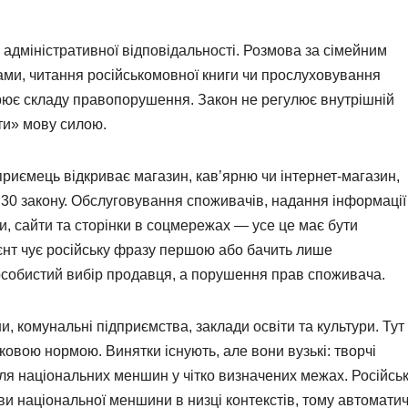
адміністративної відповідальності. Розмова за сімейним
ами, читання російськомовної книги чи прослуховування
рює складу правопорушення. Закон не регулює внутрішній
ти» мову силою.
риємець відкриває магазин, кав’ярню чи інтернет-магазин,
і 30 закону. Обслуговування споживачів, надання інформації
ни, сайти та сторінки в соцмережах — усе це має бути
єнт чує російську фразу першою або бачить лише
 особистий вибір продавця, а порушення прав споживача.
, комунальні підприємства, заклади освіти та культури. Тут
ковою нормою. Винятки існують, але вони вузькі: творчі
 для національних меншин у чітко визначених межах. Російсь
ви національної меншини в низці контекстів, тому автоматич