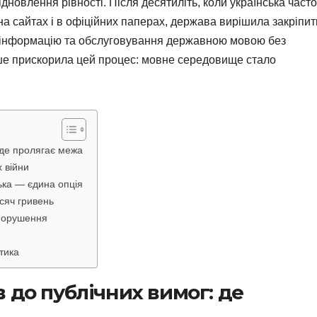
ідновлення рівності. Після десятиліть, коли українська часто
на сайтах і в офіційних паперах, держава вирішила закріпит
 інформацію та обслуговування державною мовою без
ише прискорила цей процес: мовне середовище стало
 де пролягає межа
 війни
ька — єдина опція
сяч гривень
 порушення
тика
 до публічних вимог: де