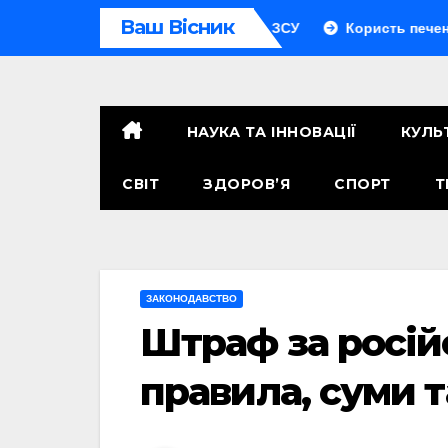
Перейти
Ваш Вісник
 скільки людей у підрозділі ЗСУ
Користь печених яблук: 
до
контенту
НАУКА ТА ІННОВАЦІЇ
КУЛЬ
СВІТ
ЗДОРОВ’Я
СПОРТ
Т
ЗАКОНОДАВСТВО
Штраф за російс
правила, суми т