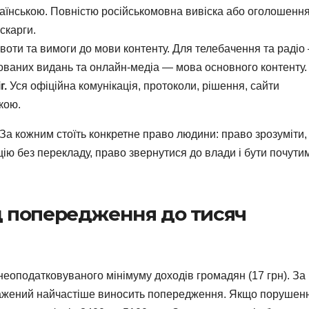
раїнською. Повністю російськомовна вивіска або оголошенн
скарги.
квоти та вимоги до мови контенту. Для телебачення та радіо
укованих видань та онлайн-медіа — мова основного контенту.
г.
Уся офіційна комунікація, протоколи, рішення, сайти
кою.
За кожним стоїть конкретне право людини: право зрозуміти,
цію без перекладу, право звернутися до влади і бути почути
ід попередження до тисяч
неоподатковуваного мінімуму доходів громадян (17 грн). За
жений найчастіше виносить попередження. Якщо порушен