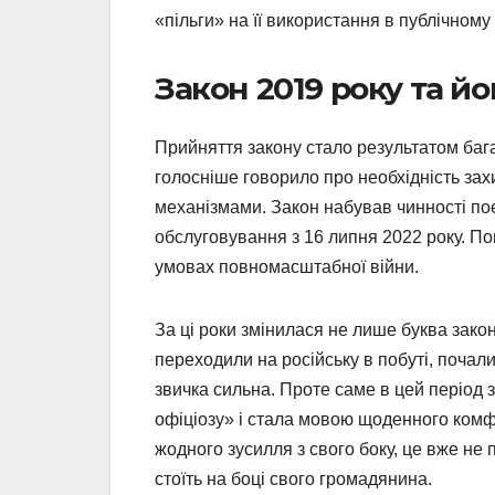
«пільги» на її використання в публічному
Закон 2019 року та йо
Прийняття закону стало результатом бага
голосніше говорило про необхідність зах
механізмами. Закон набував чинності пое
обслуговування з 16 липня 2022 року. По
умовах повномасштабної війни.
За ці роки змінилася не лише буква закон
переходили на російську в побуті, почал
звичка сильна. Проте саме в цей період 
офіціозу» і стала мовою щоденного комфор
жодного зусилля з свого боку, це вже не
стоїть на боці свого громадянина.