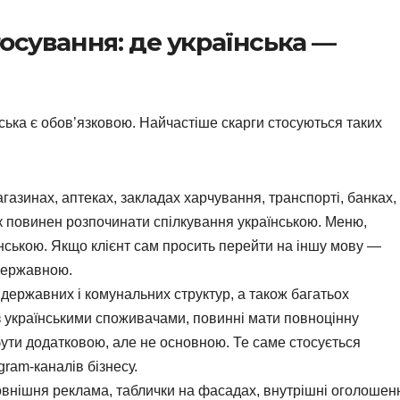
осування: де українська —
ська є обов’язковою. Найчастіше скарги стосуються таких
газинах, аптеках, закладах харчування, транспорті, банках,
к повинен розпочинати спілкування українською. Меню,
аїнською. Якщо клієнт сам просить перейти на іншу мову —
державною.
державних і комунальних структур, а також багатьох
 українськими споживачами, повинні мати повноцінну
бути додатковою, але не основною. Те саме стосується
gram-каналів бізнесу.
внішня реклама, таблички на фасадах, внутрішні оголошен