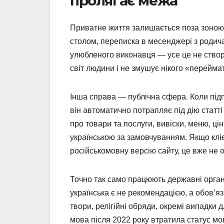
пролягає межа
Приватне життя залишається поза зоною 
столом, переписка в месенджері з родич
улюбленого виконавця — усе це не ство
світ людини і не змушує нікого «перейма
Інша справа — публічна сфера. Коли підп
він автоматично потрапляє під дію статт
про товари та послуги, вивіски, меню, ці
українською за замовчуванням. Якщо клі
російськомовну версію сайту, це вже не
Точно так само працюють державні органи
українська є не рекомендацією, а обов’яз
твори, релігійні обряди, окремі випадки
мова після 2022 року втратила статус мо