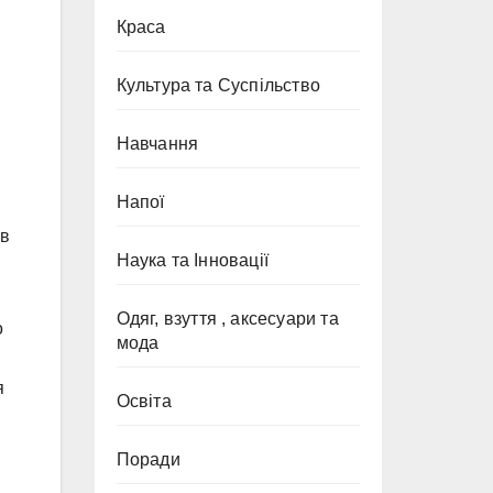
Краса
Культура та Суспільство
Навчання
Напої
 в
Наука та Інновації
Одяг, взуття , аксесуари та
о
мода
я
Освіта
Поради