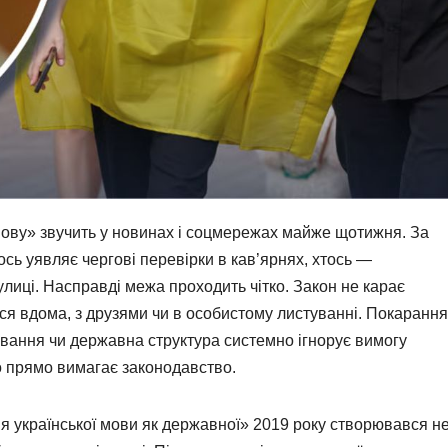
мову» звучить у новинах і соцмережах майже щотижня. За
ось уявляє чергові перевірки в кав’ярнях, хтось —
лиці. Насправді межа проходить чітко. Закон не карає
ся вдома, з друзями чи в особистому листуванні. Покарання
ювання чи державна структура системно ігнорує вимогу
о прямо вимагає законодавство.
 української мови як державної» 2019 року створювався н