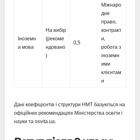
Міжнаро
дне
право,
На вибір
контракт
Іноземн
(рекоме
и,
0,5
а мова
ндовано
робота з
)
іноземн
ими
клієнтам
и
Дані коефіцієнтів і структури НМТ базуються на
офіційних рекомендаціях Міністерства освіти і
науки та osvita.ua.