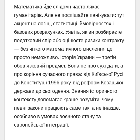
Математика йде слідом і часто лякає
гуманітаріїв. Але не поспішайте панікувати: тут
акцент на логіці, статистиці, ймовірностях і
базових розрахунках. Уявіть, як ви розбираєте
податковий спір або оцінюєте ризики контракту
— без чіткого математичного мислення це
просто неможливо. Історія України — третій
обов’язковий предмет. Вона не про сухі дати, а
про коріння сучасного права: від Київської Русі
до Конституції 1996 року, від реформ Козацької
держави до сьогодення. Знання історичного
контексту допомагає краще розуміти, чому
певні закони працюють саме так, а не інакше,
особливо в умовах воєнного стану та
європейської інтеграції.