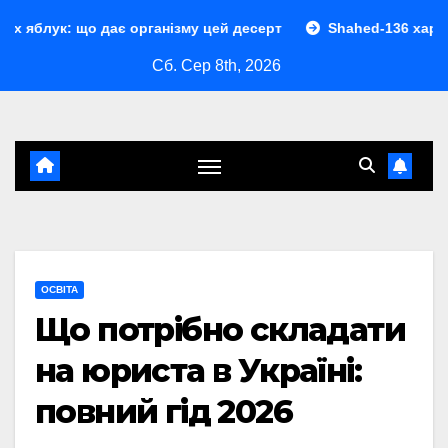
Перейти
 дає організму цей десерт
Shahed-136 характеристики: п
до
Сб. Сер 8th, 2026
контенту
ОСВІТА
Що потрібно складати
на юриста в Україні:
повний гід 2026