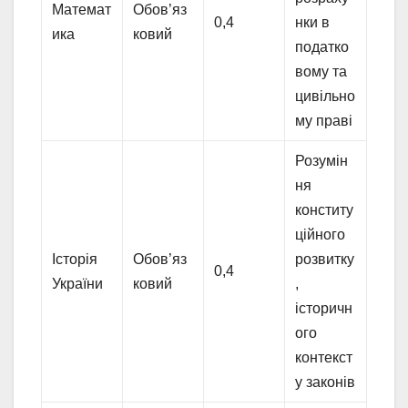
Математ
Обов’яз
0,4
нки в
ика
ковий
податко
вому та
цивільно
му праві
Розумін
ня
конститу
ційного
Історія
Обов’яз
розвитку
0,4
України
ковий
,
історичн
ого
контекст
у законів