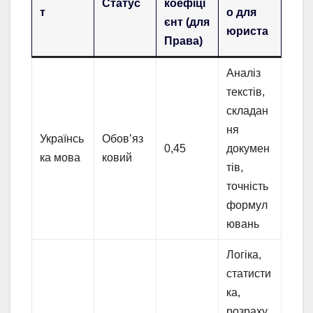
Статус
коефіці
т
о для
єнт (для
юриста
Права)
Аналіз
текстів,
складан
ня
Українсь
Обов’яз
0,45
докумен
ка мова
ковий
тів,
точність
формул
ювань
Логіка,
статисти
ка,
розраху