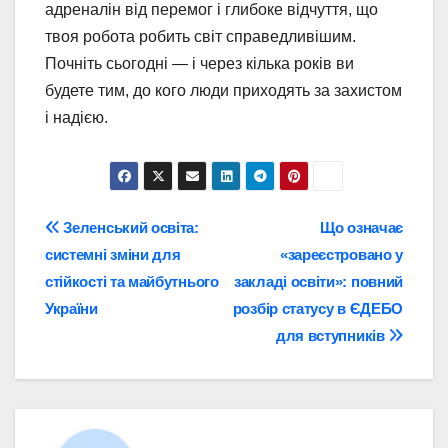
адреналін від перемог і глибоке відчуття, що
твоя робота робить світ справедливішим.
Почніть сьогодні — і через кілька років ви
будете тим, до кого люди приходять за захистом
і надією.
Навігація
Зеленський освіта:
Що означає
системні зміни для
«зареєстровано у
записів
стійкості та майбутнього
закладі освіти»: повний
України
розбір статусу в ЄДЕБО
для вступників