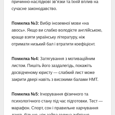
причинно-наслідкові зв’язки та їхній вплив на
сучасне законодавство.
Помилка №3:
Вибір іноземної мови «на
авось». Якщо ви слабко володієте англійською,
краще взяти українську літературу, ніж
отримати низький бал і втратити коефіцієнт.
Помилка №4:
Затягування з мотиваційним
листом. Пишіть його заздалегідь, покажіть
досвідченому юристу — слабкий лист може
закрити двері навіть з високими балами НМТ.
Помилка №5:
Ігнорування фізичного та
психологічного стану під час підготовки. Тест —
марафон. Спорт, сон і правильне харчування
дають більше, ніж зайва година зубріння.