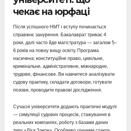
чекає на юрфаці
Після успішного НМТ і вступу починається
справжнє занурення. Бакалаврат триває 4
роки, далі часто йде магістратура — загалом 5–
6 років на повну вищу освіту. Програма
насичена: конституційне право, цивільне,
кримінальне, адміністративне, міжнародне,
трудове, фінансове. Ви навчитеся аналізувати
судову практику, складати договори, готувати
позови, проводити правові дослідження.
Сучасні університети додають практичні модулі
— симуляції судових процесів, стажування в
реальних компаніях, роботу з базами даних
типу «Ліга:Закон». Особливо цінними стають