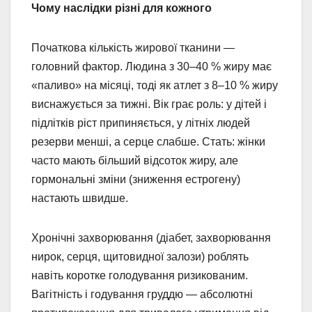
Чому наслідки різні для кожного
Початкова кількість жирової тканини —
головний фактор. Людина з 30–40 % жиру має
«паливо» на місяці, тоді як атлет з 8–10 % жиру
виснажується за тижні. Вік грає роль: у дітей і
підлітків ріст припиняється, у літніх людей
резерви менші, а серце слабше. Стать: жінки
часто мають більший відсоток жиру, але
гормональні зміни (зниження естрогену)
настають швидше.
Хронічні захворювання (діабет, захворювання
нирок, серця, щитовидної залози) роблять
навіть коротке голодування ризикованим.
Вагітність і годування груддю — абсолютні