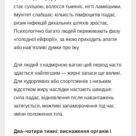
стає сухішою, волосся тьмяніє, нігті ламкішими.
Імунітет слабшає: кількість лімфоцитів падає,
ризик інфекцій дихальних шляхів зростає.
Психологічно багато людей переживають фазу
«голодної ейфорії», за якою приходить апатія
або нав’язливі думки про їжу.
Для людей з надмірною вагою цей період часто
здається найлегшим — жирні запаси ще великі.
Для худорлявих або спортсменів з низьким
відсотком жиру наслідки настають швидше:
сила падає, відновлення після навантажень
затягується, можливі запаморочення під час
зміни положення тіла.
Два–чотири тижні: виснаження органів і