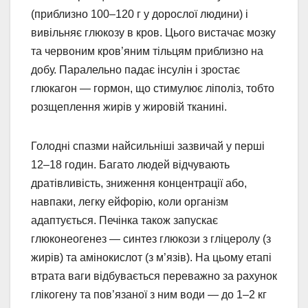
(приблизно 100–120 г у дорослої людини) і
вивільняє глюкозу в кров. Цього вистачає мозку
та червоним кров’яним тільцям приблизно на
добу. Паралельно падає інсулін і зростає
глюкагон — гормон, що стимулює ліполіз, тобто
розщеплення жирів у жировій тканині.
Голодні спазми найсильніші зазвичай у перші
12–18 годин. Багато людей відчувають
дратівливість, зниження концентрації або,
навпаки, легку ейфорію, коли організм
адаптується. Печінка також запускає
глюконеогенез — синтез глюкози з гліцеролу (з
жирів) та амінокислот (з м’язів). На цьому етапі
втрата ваги відбувається переважно за рахунок
глікогену та пов’язаної з ним води — до 1–2 кг