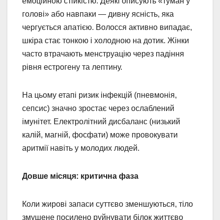
емоційною стійкістю. Деякі описують «туман у
голові» або навпаки — дивну ясність, яка
чергується апатією. Волосся активно випадає,
шкіра стає тонкою і холодною на дотик. Жінки
часто втрачають менструацію через падіння
рівня естрогену та лептину.
На цьому етапі ризик інфекцій (пневмонія,
сепсис) значно зростає через ослаблений
імунітет. Електролітний дисбаланс (низький
калій, магній, фосфати) може провокувати
аритмії навіть у молодих людей.
Довше місяця: критична фаза
Коли жирові запаси суттєво зменшуються, тіло
змушене посилено руйнувати білок життєво