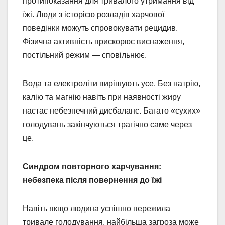
протипоказання для тривалого утримання від
їжі. Люди з історією розладів харчової
поведінки можуть спровокувати рецидив.
Фізична активність прискорює виснаження,
постільний режим — сповільнює.
Вода та електроліти вирішують усе. Без натрію,
калію та магнію навіть при наявності жиру
настає небезпечний дисбаланс. Багато «сухих»
голодувань закінчуються трагічно саме через
це.
Синдром повторного харчування:
небезпека після повернення до їжі
Навіть якщо людина успішно пережила
тривале голодування, найбільша загроза може