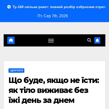
Перейти
 скільки ракет: повний розбір озброєння стратегічного бомба
до
Пт. Сер 7th, 2026
контенту
ЗДОРОВ’Я
Що буде, якщо не їсти:
як тіло виживає без
їжі день за днем