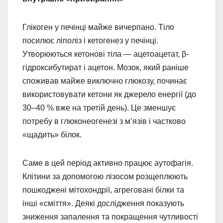
Глікоген у печінці майже вичерпано. Тіло
посилює ліполіз і кетогенез у печінці.
Утворюються кетонові тіла — ацетоацетат, β-
гідроксибутират і ацетон. Мозок, який раніше
споживав майже виключно глюкозу, починає
використовувати кетони як джерело енергії (до
30–40 % вже на третій день). Це зменшує
потребу в глюконеогенезі з м’язів і частково
«щадить» білок.
Саме в цей період активно працює аутофагія.
Клітини за допомогою лізосом розщеплюють
пошкоджені мітохондрії, агреговані білки та
інші «сміття». Деякі дослідження показують
зниження запалення та покращення чутливості