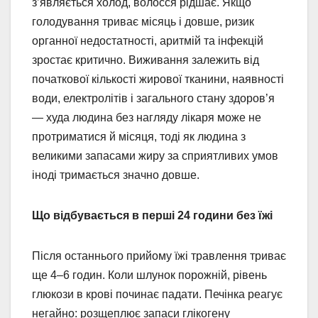
з’являється холод, волосся рідшає. Якщо
голодування триває місяць і довше, ризик
органної недостатності, аритмій та інфекцій
зростає критично. Виживання залежить від
початкової кількості жирової тканини, наявності
води, електролітів і загального стану здоров’я
— худа людина без нагляду лікаря може не
протриматися й місяця, тоді як людина з
великими запасами жиру за сприятливих умов
іноді тримається значно довше.
Що відбувається в перші 24 години без їжі
Після останнього прийому їжі травлення триває
ще 4–6 годин. Коли шлунок порожній, рівень
глюкози в крові починає падати. Печінка реагує
негайно: розщеплює запаси глікогену