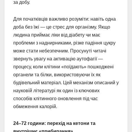
за добу.
Для початківців важливо розуміти: навіть одна
доба без їжі — це стрес для організму. Якщо
людина приймає ліки від діабету чи має
проблеми з наднирниками, різке падіння цукру
може стати небезпечним. Просунуті читачі
звернуть увагу на активацію аутофагії —
процесу, коли клітини «поїдають» пошкоджені
органели та білки, використовуючи їх як
будівельний матеріал. Цей механізм описаний у
науковій літературі як один із ключових
способів клітинного оновлення під час
обмеження калорій.
24–72 години: перехід на кетони та
внутрішнє «прибирання»