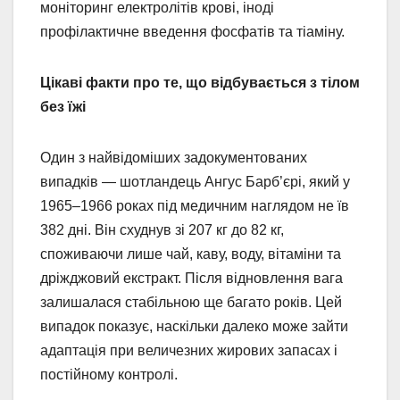
моніторинг електролітів крові, іноді
профілактичне введення фосфатів та тіаміну.
Цікаві факти про те, що відбувається з тілом
без їжі
Один з найвідоміших задокументованих
випадків — шотландець Ангус Барб’єрі, який у
1965–1966 роках під медичним наглядом не їв
382 дні. Він схуднув зі 207 кг до 82 кг,
споживаючи лише чай, каву, воду, вітаміни та
дріжджовий екстракт. Після відновлення вага
залишалася стабільною ще багато років. Цей
випадок показує, наскільки далеко може зайти
адаптація при величезних жирових запасах і
постійному контролі.