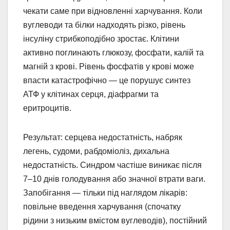
чекати саме при відновленні харчування. Коли
вуглеводи та білки надходять різко, рівень
інсуліну стрибкоподібно зростає. Клітини
активно поглинають глюкозу, фосфати, калій та
магній з крові. Рівень фосфатів у крові може
впасти катастрофічно — це порушує синтез
АТФ у клітинах серця, діафрагми та
еритроцитів.
Результат: серцева недостатність, набряк
легень, судоми, рабдоміоліз, дихальна
недостатність. Синдром частіше виникає після
7–10 днів голодування або значної втрати ваги.
Запобігання — тільки під наглядом лікарів:
повільне введення харчування (спочатку
рідини з низьким вмістом вуглеводів), постійний