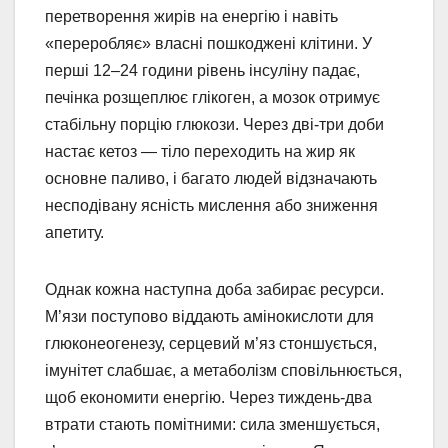
перетворення жирів на енергію і навіть
«переробляє» власні пошкоджені клітини. У
перші 12–24 години рівень інсуліну падає,
печінка розщеплює глікоген, а мозок отримує
стабільну порцію глюкози. Через дві-три доби
настає кетоз — тіло переходить на жир як
основне паливо, і багато людей відзначають
несподівану ясність мислення або зниження
апетиту.
Однак кожна наступна доба забирає ресурси.
М’язи поступово віддають амінокислоти для
глюконеогенезу, серцевий м’яз стоншується,
імунітет слабшає, а метаболізм сповільнюється,
щоб економити енергію. Через тиждень-два
втрати стають помітними: сила зменшується,