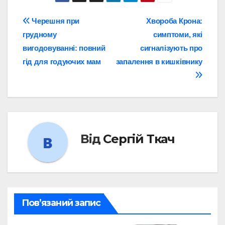
Навігація
Черешня при
Хвороба Крона:
грудному
симптоми, які
записів
вигодовуванні: повний
сигналізують про
гід для годуючих мам
запалення в кишківнику
Від
Сергій Ткач
Пов’язаний запис