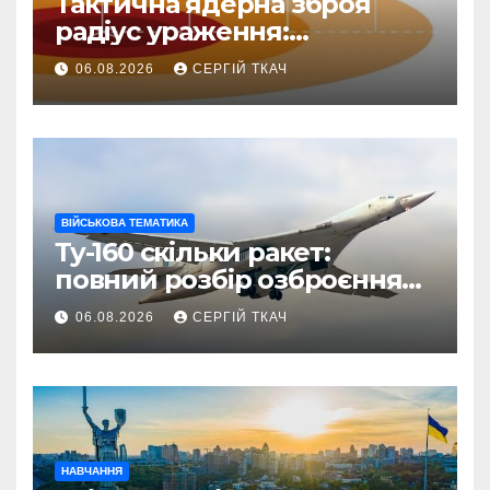
Тактична ядерна зброя
радіус ураження:
детальний розбір зон
06.08.2026
СЕРГІЙ ТКАЧ
знищення
ВІЙСЬКОВА ТЕМАТИКА
Ту-160 скільки ракет:
повний розбір озброєння
стратегічного
06.08.2026
СЕРГІЙ ТКАЧ
бомбардувальника
НАВЧАННЯ