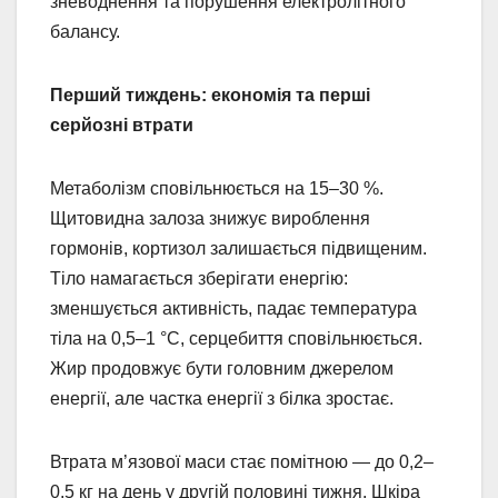
зневоднення та порушення електролітного
балансу.
Перший тиждень: економія та перші
серйозні втрати
Метаболізм сповільнюється на 15–30 %.
Щитовидна залоза знижує вироблення
гормонів, кортизол залишається підвищеним.
Тіло намагається зберігати енергію:
зменшується активність, падає температура
тіла на 0,5–1 °C, серцебиття сповільнюється.
Жир продовжує бути головним джерелом
енергії, але частка енергії з білка зростає.
Втрата м’язової маси стає помітною — до 0,2–
0,5 кг на день у другій половині тижня. Шкіра