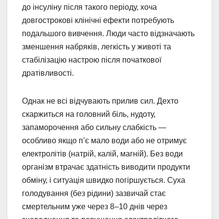
до інсуліну після такого періоду, хоча
довгострокові клінічні ефекти потребують
подальшого вивчення. Люди часто відзначають
зменшення набряків, легкість у животі та
стабілізацію настрою після початкової
дратівливості.
Однак не всі відчувають прилив сил. Дехто
скаржиться на головний біль, нудоту,
запаморочення або сильну слабкість —
особливо якщо п’є мало води або не отримує
електролітів (натрій, калій, магній). Без води
організм втрачає здатність виводити продукти
обміну, і ситуація швидко погіршується. Суха
голодування (без рідини) зазвичай стає
смертельним уже через 8–10 днів через