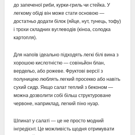
до запеченої риби, курки-гриль чи стейка. У
легкому обіді він може стати основою —
достатньо додати білок (яйце, нут, тунець, тофу)
і трохи складних вуглеводів (кіноа, солодка
картопля).
Для напоїв ідеально підходять легкі білі вина з
хорошою кислотністю — совіньйон блан,
вердельо, або рожеве. Фруктові версії з
полуницею люблять легкий просекко або навіть
сухий сидр. Якщо салат теплий з беконом —
можна дозволити собі більш структуроване
червоне, наприклад, легкий піно нуар.
Шпинат у салаті — це не просто модний
інгредієнт. Це можливість щодня отримувати