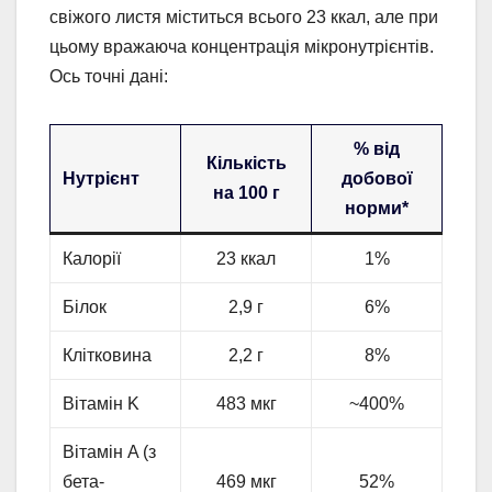
свіжого листя міститься всього 23 ккал, але при
цьому вражаюча концентрація мікронутрієнтів.
Ось точні дані:
% від
Кількість
Нутрієнт
добової
на 100 г
норми*
Калорії
23 ккал
1%
Білок
2,9 г
6%
Клітковина
2,2 г
8%
Вітамін K
483 мкг
~400%
Вітамін A (з
бета-
469 мкг
52%