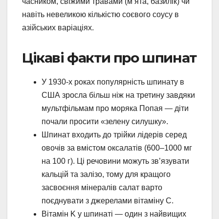
часником, свіжими травами (м’ята, базилік) чи
навіть невеликою кількістю соєвого соусу в
азійських варіаціях.
Цікаві факти про шпинат
У 1930-х роках популярність шпинату в
США зросла більш ніж на третину завдяки
мультфільмам про моряка Попая — діти
почали просити «зелену силушку».
Шпинат входить до трійки лідерів серед
овочів за вмістом оксалатів (600–1000 мг
на 100 г). Ці речовини можуть зв’язувати
кальцій та залізо, тому для кращого
засвоєння мінералів салат варто
поєднувати з джерелами вітаміну C.
Вітамін K у шпинаті — один з найвищих