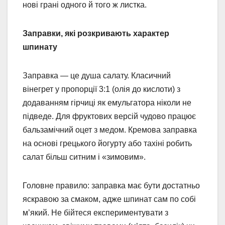
нові грані одного й того ж листка.
Заправки, які розкривають характер
шпинату
Заправка — це душа салату. Класичний
вінегрет у пропорції 3:1 (олія до кислоти) з
додаванням гірчиці як емульгатора ніколи не
підведе. Для фруктових версій чудово працює
бальзамічний оцет з медом. Кремова заправка
на основі грецького йогурту або тахіні робить
салат більш ситним і «зимовим».
Головне правило: заправка має бути достатньо
яскравою за смаком, адже шпинат сам по собі
м’який. Не бійтеся експериментувати з