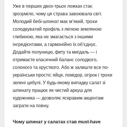
Уже в перших двох-трьох ложках стає
зрозуміло, чому ця страва завоювала світ.
Молодий бебі-шпинат має м’який, трохи
солодкуватий профіль з легкою земляною
глибиною, яка не змагається з іншими
інгредієнтами, а гармонійно їх об’єднує.
Додайте полуницю, фету та мигдаль — і
отримаєте класичний баланс солодкого,
солоного та хрусткого. Або ж залиште все по-
українськи просто: яйце, помідор, огірок і трохи
зелені цибулі. У будь-якому випадку салат зі
шпинату працює як чистий аркуш для
художника — дозволяє яскравим акцентам
заграти на повну.
Чому шпинат у салатах став must-have