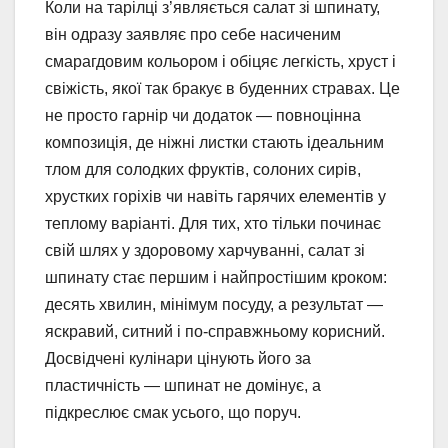
Коли на тарілці з’являється салат зі шпинату,
він одразу заявляє про себе насиченим
смарагдовим кольором і обіцяє легкість, хруст і
свіжість, якої так бракує в буденних стравах. Це
не просто гарнір чи додаток — повноцінна
композиція, де ніжні листки стають ідеальним
тлом для солодких фруктів, солоних сирів,
хрустких горіхів чи навіть гарячих елементів у
теплому варіанті. Для тих, хто тільки починає
свій шлях у здоровому харчуванні, салат зі
шпинату стає першим і найпростішим кроком:
десять хвилин, мінімум посуду, а результат —
яскравий, ситний і по-справжньому корисний.
Досвідчені кулінари цінують його за
пластичність — шпинат не домінує, а
підкреслює смак усього, що поруч.