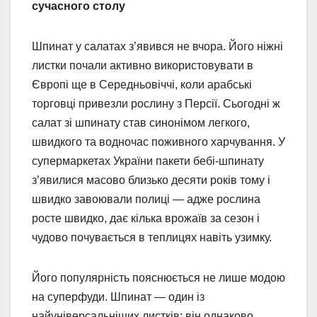
сучасного столу
Шпинат у салатах з’явився не вчора. Його ніжні
листки почали активно використовувати в
Європі ще в Середньовіччі, коли арабські
торговці привезли рослину з Персії. Сьогодні ж
салат зі шпинату став синонімом легкого,
швидкого та водночас поживного харчування. У
супермаркетах України пакети бебі-шпинату
з’явилися масово близько десяти років тому і
швидко завоювали полиці — адже рослина
росте швидко, дає кілька врожаїв за сезон і
чудово почувається в теплицях навіть узимку.
Його популярність пояснюється не лише модою
на суперфуди. Шпинат — один із
найуніверсальніших листків: він однаково