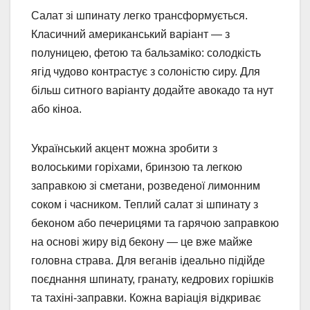
Салат зі шпинату легко трансформується.
Класичний американський варіант — з
полуницею, фетою та бальзаміко: солодкість
ягід чудово контрастує з солоністю сиру. Для
більш ситного варіанту додайте авокадо та нут
або кіноа.
Український акцент можна зробити з
волоськими горіхами, бринзою та легкою
заправкою зі сметани, розведеної лимонним
соком і часником. Теплий салат зі шпинату з
беконом або печерицями та гарячою заправкою
на основі жиру від бекону — це вже майже
головна страва. Для веганів ідеально підійде
поєднання шпинату, гранату, кедрових горішків
та тахіні-заправки. Кожна варіація відкриває