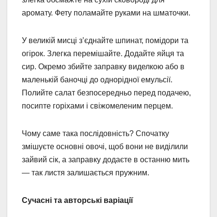
аромату. Фету поламайте руками на шматочки.
У великій мисці з’єднайте шпинат, помідори та
огірок. Злегка перемішайте. Додайте яйця та
сир. Окремо збийте заправку виделкою або в
маленькій баночці до однорідної емульсії.
Полийте салат безпосередньо перед подачею,
посипте горіхами і свіжомеленим перцем.
Чому саме така послідовність? Спочатку
змішуєте основні овочі, щоб вони не виділили
зайвий сік, а заправку додаєте в останню мить
— так листя залишається пружним.
Сучасні та авторські варіації