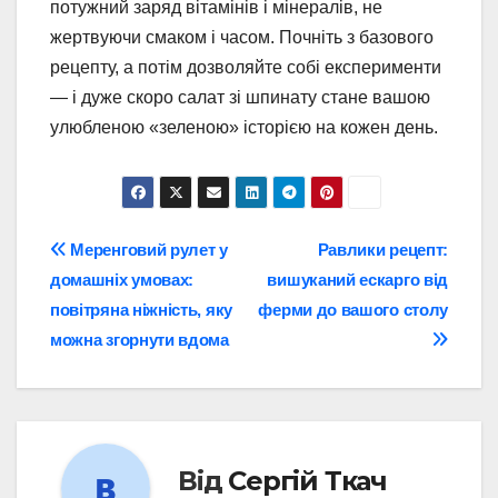
потужний заряд вітамінів і мінералів, не
жертвуючи смаком і часом. Почніть з базового
рецепту, а потім дозволяйте собі експерименти
— і дуже скоро салат зі шпинату стане вашою
улюбленою «зеленою» історією на кожен день.
Навігація
Меренговий рулет у
Равлики рецепт:
домашніх умовах:
вишуканий ескарго від
записів
повітряна ніжність, яку
ферми до вашого столу
можна згорнути вдома
Від
Сергій Ткач