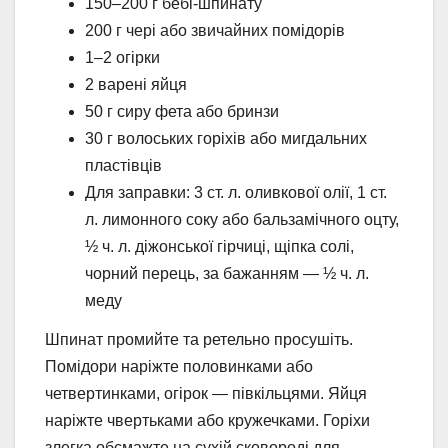
150–200 г бебі-шпинату
200 г чері або звичайних помідорів
1–2 огірки
2 варені яйця
50 г сиру фета або бринзи
30 г волоських горіхів або мигдальних
пластівців
Для заправки: 3 ст. л. оливкової олії, 1 ст.
л. лимонного соку або бальзамічного оцту,
½ ч. л. діжонської гірчиці, щіпка солі,
чорний перець, за бажанням — ½ ч. л.
меду
Шпинат промийте та ретельно просушіть.
Помідори наріжте половинками або
четвертинками, огірок — півкільцями. Яйця
наріжте чвертьками або кружечками. Горіхи
злегка обсмажте на сухій сковороді для