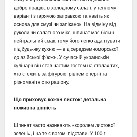
добре працює в холодному салаті, у теплому
варіанті з гарячою заправкою та навіть як
основа для смузі чи запіканок. На відміну від
руколи чи салатного мікс, шпинат має більш
нейтральний смак, тому його легко адаптувати
під будь-яку кухню — від середземноморської
до азійської ф’южн. У сучасній українській
кулінарії він став частим гостем на столах тих,
хто стежить за фігурою, рівнем енергії та
різноманітністю раціону.
Що приховує кожен листок: детальна
поживна цінність
Шпинат часто називають «королем листової
зелені», і на те є вагомі підстави. У 100 г