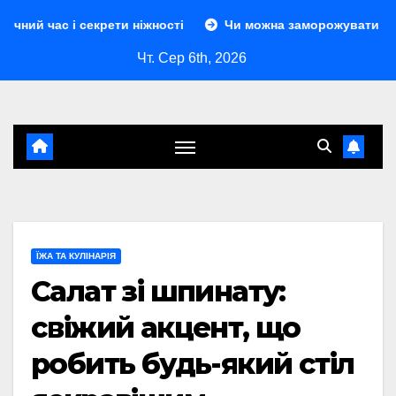
Перейти
крети ніжності
Чи можна заморожувати сир: повний гід з
до
Чт. Сер 6th, 2026
контенту
ЇЖА ТА КУЛІНАРІЯ
Салат зі шпинату:
свіжий акцент, що
робить будь-який стіл