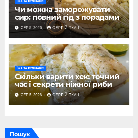
ЇЖА ТА КУЛІНАРІЯ
Чи можна заморожувати
сир: повний гід з порадами
СЕР 5, 2026
СЕРГІЙ ТКАЧ
ЇЖА ТА КУЛІНАРІЯ
Скільки варити хек: точний
час і секрети ніжної риби
СЕР 5, 2026
СЕРГІЙ ТКАЧ
Пошук