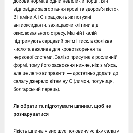
добова норма в одній невеликій порції. Він
відповідає за згортання крові та здоров’я кісток.
Вітаміни A і C працюють як потужні
антиоксиданти, захищаючи клітини від
окислювального стресу. Магній і калій
підтримують серцевий ритм і тиск, а фолієва
кислота важлива для кровотворення та
нервової системи. Залізо присутнє в рослинній
формі, тому його засвоєння нижче, ніж з м’яса,
але це легко виправити — достатньо додати до
салату джерело вітаміну C (лимон, полуниця,
болгарський перець).
Як обрати та підготувати шпинат, щоб не
розчаруватися
Якість шпинату вирішує половину успіху салату.