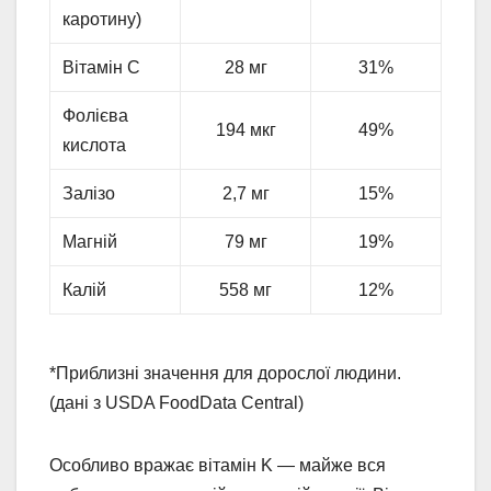
каротину)
Вітамін C
28 мг
31%
Фолієва
194 мкг
49%
кислота
Залізо
2,7 мг
15%
Магній
79 мг
19%
Калій
558 мг
12%
*Приблизні значення для дорослої людини.
(дані з USDA FoodData Central)
Особливо вражає вітамін K — майже вся