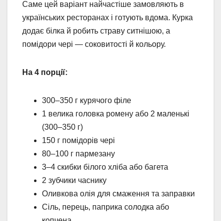
Саме цей варіант найчастіше замовляють в
українських ресторанах і готують вдома. Курка
додає білка й робить страву ситнішою, а
помідори чері — соковитості й кольору.
На 4 порції:
300–350 г курячого філе
1 велика головка ромену або 2 маленькі
(300–350 г)
150 г помідорів чері
80–100 г пармезану
3–4 скибки білого хліба або багета
2 зубчики часнику
Оливкова олія для смаження та заправки
Сіль, перець, паприка солодка або
копчена