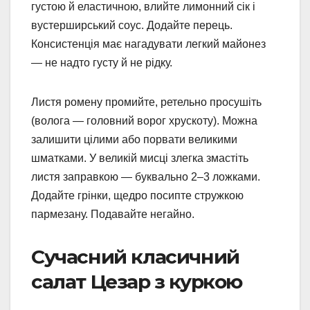
густою й еластичною, влийте лимонний сік і
вустерширський соус. Додайте перець.
Консистенція має нагадувати легкий майонез
— не надто густу й не рідку.
Листя ромену промийте, ретельно просушіть
(волога — головний ворог хрускоту). Можна
залишити цілими або порвати великими
шматками. У великій мисці злегка змастіть
листя заправкою — буквально 2–3 ложками.
Додайте грінки, щедро посипте стружкою
пармезану. Подавайте негайно.
Сучасний класичний
салат Цезар з куркою