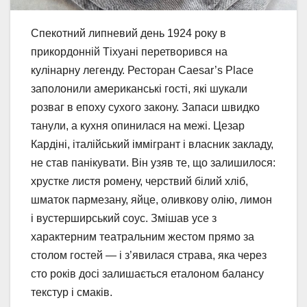
Спекотний липневий день 1924 року в
прикордонній Тіхуані перетворився на
кулінарну легенду. Ресторан Caesar’s Place
заполонили американські гості, які шукали
розваг в епоху сухого закону. Запаси швидко
танули, а кухня опинилася на межі. Цезар
Кардіні, італійський іммігрант і власник закладу,
не став панікувати. Він узяв те, що залишилося:
хрустке листя ромену, черствий білий хліб,
шматок пармезану, яйце, оливкову олію, лимон
і вустерширський соус. Змішав усе з
характерним театральним жестом прямо за
столом гостей — і з’явилася страва, яка через
сто років досі залишається еталоном балансу
текстур і смаків.