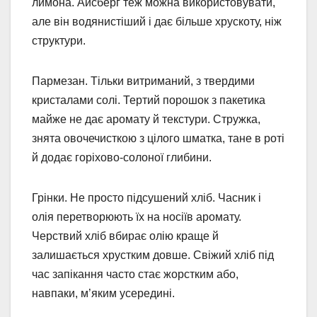
лимона. Айсберг теж можна використовувати,
але він водянистіший і дає більше хрускоту, ніж
структури.
Пармезан. Тільки витриманий, з твердими
кристалами солі. Тертий порошок з пакетика
майже не дає аромату й текстури. Стружка,
знята овочечисткою з цілого шматка, тане в роті
й додає горіхово-солоної глибини.
Грінки. Не просто підсушений хліб. Часник і
олія перетворюють їх на носіїв аромату.
Черствий хліб вбирає олію краще й
залишається хрустким довше. Свіжий хліб під
час запікання часто стає жорстким або,
навпаки, м’яким усередині.