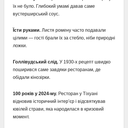
їх не було. Глибокий умамі давав саме
вустерширський соус.
Їсти руками.
Листя ромену часто подавали
цілими — гості брали їх за стебло, ніби природні
ложки.
Голлівудський слід.
У 1930-х рецепт швидко
поширився саме завдяки ресторанам, де
обідали кінозірки.
100 років у 2024-му.
Ресторан у Тіхуані
відновив історичний інтер’єр і відсвяткував
ювілей страви, яка народилася в кризовий
момент.