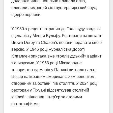
додавали яйце, повільно вливали олію,
вливали лимонний сік і вустерширський соус,
щедро перчили.
У 1930-х рецепт потрапив до Голлівуду завдяки
сценарісту Менни Вульфу. Ресторани на кшталт
Brown Derby та Chasen’s почали подавати свою
версію. У 1946 році журналістка Дороті
Кілгаллен описала вже «голлівудський» варіант
з анчоусами. У 1953 році Міжнародне
товариство гурманів у Парижі визнало салат
Цезар найкращим американським рецептом,
створеним за останні пів століття. У 2024 році
ресторан у Тіхуані відсвяткував столітній
ювілей і відновив інтер’єр за старими
фотографіями.