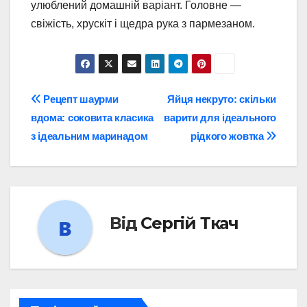
улюблений домашній варіант. Головне —
свіжість, хрускіт і щедра рука з пармезаном.
Навігація
Рецепт шаурми
Яйця некруто: скільки
вдома: соковита класика
варити для ідеального
записів
з ідеальним маринадом
рідкого жовтка
Від
Сергій Ткач