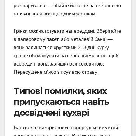
розшарувався — збийте його ще раз з краплею
гарячої води або ще одним жовтком.
Грінки можна готувати напередодні. Зберігайте
в паперовому пакеті або металевій банці —
вони залишаться хрусткими 2–3 дні. Курку
краще обсмажувати на середньому вогні, щоб
всередині вона залишилася соковитою.
Пересушене м’ясо зіпсує всю страву.
Типові помилки, яких
припускаються навіть
досвідчені кухарі
Багато хто використовує попередньо вимитий і
нарізаний салат з пакета. Він уже частково