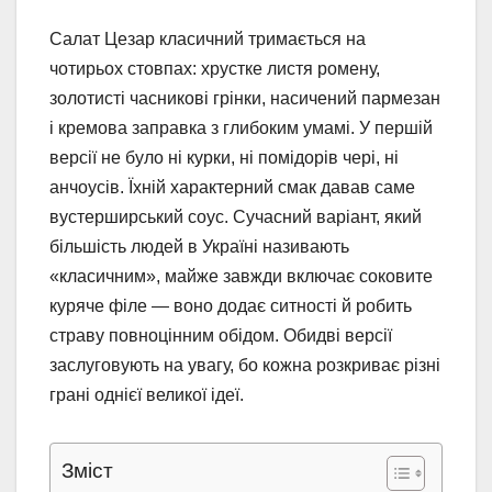
Салат Цезар класичний тримається на
чотирьох стовпах: хрустке листя ромену,
золотисті часникові грінки, насичений пармезан
і кремова заправка з глибоким умамі. У першій
версії не було ні курки, ні помідорів чері, ні
анчоусів. Їхній характерний смак давав саме
вустерширський соус. Сучасний варіант, який
більшість людей в Україні називають
«класичним», майже завжди включає соковите
куряче філе — воно додає ситності й робить
страву повноцінним обідом. Обидві версії
заслуговують на увагу, бо кожна розкриває різні
грані однієї великої ідеї.
Зміст