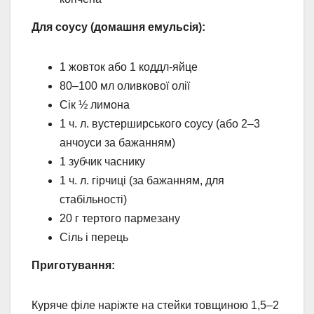
Для соусу (домашня емульсія):
1 жовток або 1 коддл-яйце
80–100 мл оливкової олії
Сік ½ лимона
1 ч. л. вустерширського соусу (або 2–3
анчоуси за бажанням)
1 зубчик часнику
1 ч. л. гірчиці (за бажанням, для
стабільності)
20 г тертого пармезану
Сіль і перець
Приготування:
Куряче філе наріжте на стейки товщиною 1,5–2