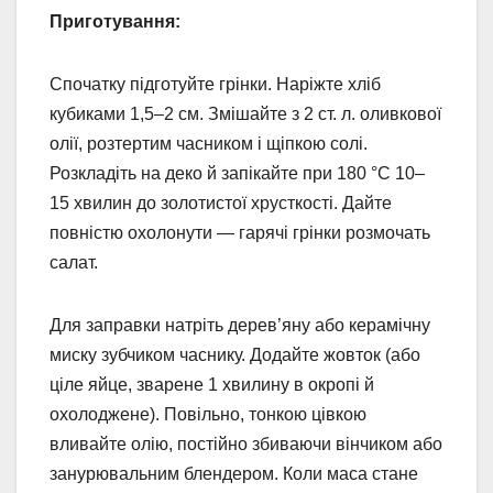
Приготування:
Спочатку підготуйте грінки. Наріжте хліб
кубиками 1,5–2 см. Змішайте з 2 ст. л. оливкової
олії, розтертим часником і щіпкою солі.
Розкладіть на деко й запікайте при 180 °C 10–
15 хвилин до золотистої хрусткості. Дайте
повністю охолонути — гарячі грінки розмочать
салат.
Для заправки натріть дерев’яну або керамічну
миску зубчиком часнику. Додайте жовток (або
ціле яйце, зварене 1 хвилину в окропі й
охолоджене). Повільно, тонкою цівкою
вливайте олію, постійно збиваючи вінчиком або
занурювальним блендером. Коли маса стане