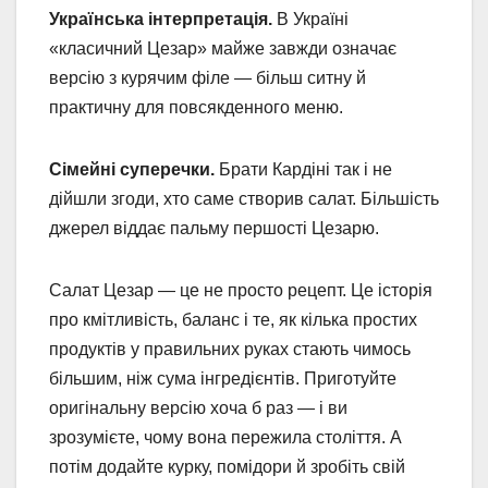
Українська інтерпретація.
В Україні
«класичний Цезар» майже завжди означає
версію з курячим філе — більш ситну й
практичну для повсякденного меню.
Сімейні суперечки.
Брати Кардіні так і не
дійшли згоди, хто саме створив салат. Більшість
джерел віддає пальму першості Цезарю.
Салат Цезар — це не просто рецепт. Це історія
про кмітливість, баланс і те, як кілька простих
продуктів у правильних руках стають чимось
більшим, ніж сума інгредієнтів. Приготуйте
оригінальну версію хоча б раз — і ви
зрозумієте, чому вона пережила століття. А
потім додайте курку, помідори й зробіть свій