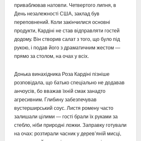
приваблював натовпи. Четвертого липня, в
День незалежності США, заклад був
переповнений. Коли закінчилися основні
продукти, Кардіні не став відправляти гостей
додому. Він створив салат з того, що було під
рукою, і подав його з драматичним жестом —
прямо за столом, на очах у всіх.
Донька винахідника Роза Кардіні пізніше
розповідала, що батько спеціально не додавав
анчоусів, бо вважав їхній смак занадто
агресивним. Глибину забезпечував
вустерширський соус. Листя ромену часто
залишали цілими — гості брали їх руками за
стебло, ніби природні ложки. Заправку готували
на очах: розтирали часник у дерев’яній мисці,