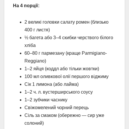
На 4 порції:
2 великі головки салату ромен (близько
400 г листя)
½ багета або 3–4 скибки черствого білого
хліба
60–80 г пармезану (краще Parmigiano-
Reggiano)
1–2 яйця (коддл або тільки жовтки)
100 мл оливкової олії першого віджиму
Сік 1 лимона (або лайма)
1–2 ч. л. вустерширського соусу
1–2 зубчики часнику
Свіжомелений чорний перець
Сіль за смаком (обережно — сир уже
солоний)