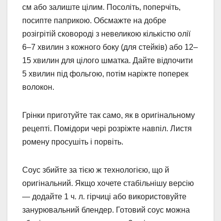
см або залиште цілим. Посоліть, поперчіть,
посипте паприкою. Обсмажте на добре
розігрітій сковороді з невеликою кількістю олії
6–7 хвилин з кожного боку (для стейків) або 12–
15 хвилин для цілого шматка. Дайте відпочити
5 хвилин під фольгою, потім наріжте поперек
волокон.
Грінки приготуйте так само, як в оригінальному
рецепті. Помідори чері розріжте навпіл. Листя
ромену просушіть і порвіть.
Соус збийте за тією ж технологією, що й
оригінальний. Якщо хочете стабільнішу версію
— додайте 1 ч. л. гірчиці або використовуйте
занурювальний блендер. Готовий соус можна