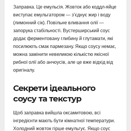
Заправка. Це емульсія. Жовток або коддл-яйце
виступає емульгатором — з’єднує жир і воду
(лимонний сік). Повільне вливання олії —
запорука стабільності. Вустерширський соус
додає ферментовану глибину й глутамати, які
посилюють смак пармезану. Якщо соусу немає,
можна замінити невеликою кількістю якісної
рибної олії або анчоусів, але це вже відхід від
оригіналу.
Секрети ідеального
соусу та текстур
Щоб заправка вийшла оксамитовою, всі
інгредієнти мають бути кімнатної температури.
Холодний жовток гірше емульгує. Якщо соус