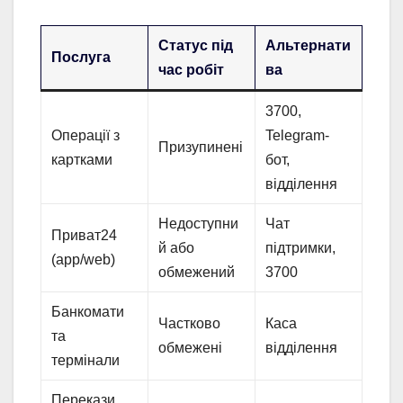
Статус під
Альтернати
Послуга
час робіт
ва
3700,
Операції з
Telegram-
Призупинені
картками
бот,
відділення
Недоступни
Чат
Приват24
й або
підтримки,
(app/web)
обмежений
3700
Банкомати
Частково
Каса
та
обмежені
відділення
термінали
Перекази