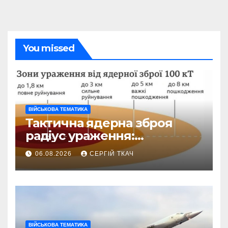
You missed
ВІЙСЬКОВА ТЕМАТИКА
Тактична ядерна зброя
радіус ураження:
детальний розбір зон
06.08.2026
СЕРГІЙ ТКАЧ
знищення
ВІЙСЬКОВА ТЕМАТИКА