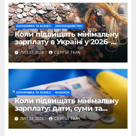
ЕКОНОМІКА ТА БІЗНЕС
ЗАКОНОДАВСТВО
Коли підвищать мінімальну
зарплату в Україні у 2026–
2027 роках
ЛИП 27, 2026
СЕРГІЙ ТКАЧ
ЕКОНОМІКА ТА БІЗНЕС
ФІНАНСИ
Коли підвищать мінімальну
зарплату: дати, суми та
реальні перспективи
ЛИП 24, 2026
СЕРГІЙ ТКАЧ