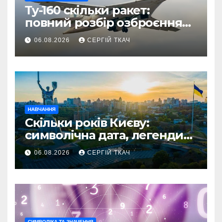
Ту-160 скільки ракет:
повний розбір озброєння
стратегічного
06.08.2026
СЕРГІЙ ТКАЧ
бомбардувальника
НАВЧАННЯ
Скільки років Києву:
символічна дата, легенди
та те, що кажуть історики
06.08.2026
СЕРГІЙ ТКАЧ
СИМВОЛІКА ТА ЗНАЧЕННЯ