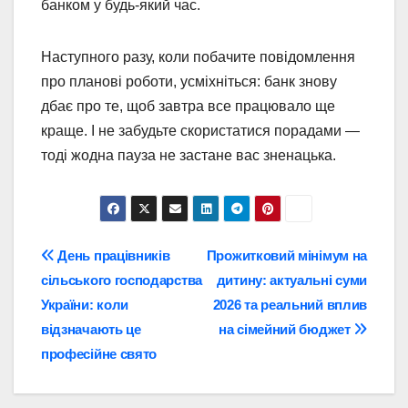
банком у будь-який час.
Наступного разу, коли побачите повідомлення
про планові роботи, усміхніться: банк знову
дбає про те, щоб завтра все працювало ще
краще. І не забудьте скористатися порадами —
тоді жодна пауза не застане вас зненацька.
Навігація
День працівників
Прожитковий мінімум на
сільського господарства
дитину: актуальні суми
записів
України: коли
2026 та реальний вплив
відзначають це
на сімейний бюджет
професійне свято