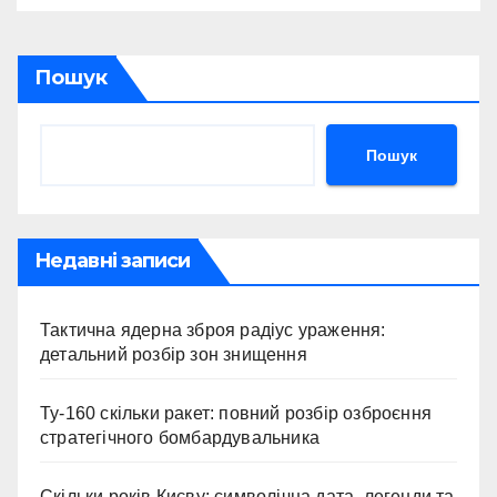
Пошук
Пошук
Недавні записи
Тактична ядерна зброя радіус ураження:
детальний розбір зон знищення
Ту-160 скільки ракет: повний розбір озброєння
стратегічного бомбардувальника
Скільки років Києву: символічна дата, легенди та