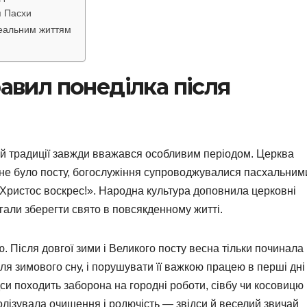
я Пасхи
реальним життям
равил понеділка після
кій традиції завжди вважався особливим періодом. Церква
: не було посту, богослужіння супроводжувалися пасхальним
«Христос воскрес!». Народна культура доповнила церковні
гали зберегти свято в повсякденному житті.
. Після довгої зими і Великого посту весна тільки починала
ля зимового сну, і порушувати її важкою працею в перші дні
си походить заборона на городні роботи, сівбу чи косовицю
олізувала очищення і родючість — звідси й веселий звичай