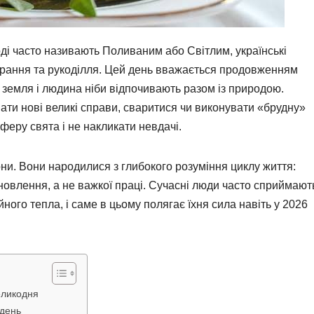
оді часто називають Поливаним або Світлим, українські
 прання та рукоділля. Цей день вважається продовженням
 земля і людина ніби відпочивають разом із природою.
нати нові великі справи, сваритися чи виконувати «брудну»
еру свята і не накликати невдачі.
ни. Вони народилися з глибокого розуміння циклу життя:
дновлення, а не важкої праці. Сучасні люди часто сприймают
йного тепла, і саме в цьому полягає їхня сила навіть у 2026
еликодня
 день