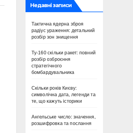
Недавні записи
Тактична ядерна зброя
радіус ураження: детальний
розбір зон знищення
Ту-160 скільки ракет: повний
розбір озброєння
стратегічного
бомбардувальника
Скільки років Києву:
символічна дата, легенди та
те, що кажуть історики
Ангельське число: значення,
розшифровка та послання