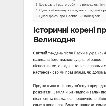
Що можна і варто робити в понеділок післ
Сучасний погляд: як поєднати традиції з 
Цікаві факти про Поливаний понеділок
Історичні корені п
Великодня
Світлий тиждень після Пасхи в українсь
називала його тижнем суцільної радості
піснеспівами, а люди віталися словами 
настанови своїми правилами, які допома
Предки жили в тісному зв’язку з природою
розквітати. Земля ніби «відпочивала» піс
після свята вважалося невдячністю. Звід
саме в понеділок. Вода ж, навпаки, симв