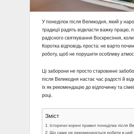
У понеділок після Великодня, який у нар
традиції радять відкласти важку працю,
радісного святкування Воскресіння, коли
Коротка відповідь проста: не варто почи
роботу, щоб не порушити особливу атмосф
Ці заборони не просто старовинні забобо
після Великодня настає час радості й ві
їх як рекомендацію до відпочинку та сіме
році.
Зміст
Історичні корені правил понеділка після В
Що саме не рекомендується робити в цей