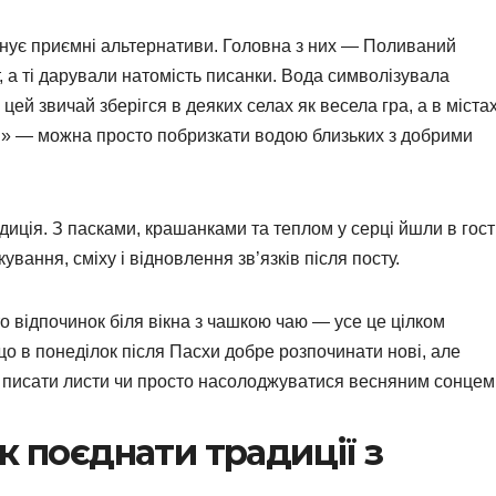
нує приємні альтернативи. Головна з них — Поливаний
, а ті дарували натомість писанки. Вода символізувала
цей звичай зберігся в деяких селах як весела гра, а в міста
» — можна просто побризкати водою близьких з добрими
диція. З пасками, крашанками та теплом у серці йшли в гості
ування, сміху і відновлення зв’язків після посту.
то відпочинок біля вікна з чашкою чаю — усе це цілком
 що в понеділок після Пасхи добре розпочинати нові, але
х, писати листи чи просто насолоджуватися весняним сонцем
к поєднати традиції з