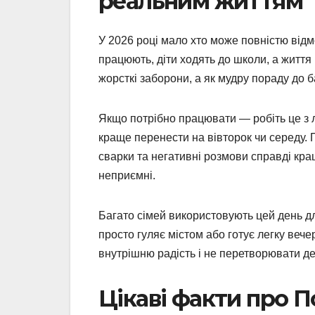
реальним життям
У 2026 році мало хто може повністю відм
працюють, діти ходять до школи, а життя
жорсткі заборони, а як мудру пораду до б
Якщо потрібно працювати — робіть це з л
краще перенести на вівторок чи середу. 
сварки та негативні розмови справді кра
неприємні.
Багато сімей використовують цей день дл
просто гуляє містом або готує легку веч
внутрішню радість і не перетворювати де
Цікаві факти про 