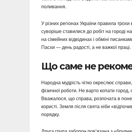
поливання.
У різних регіонах України правила трохи в
суворіше ставилися до робіт на городі на
на сімейних відвідинах і обміні писанка
Пасхи — день радості, а не важкої праці.
Що саме не рекоме
Народна мудрість чітко окреслює справи,
фізичної роботи. Не варто копати город,
Вважалося, що справа, розпочата в понед
користі. Земля після свята ніби «відпочи
порядку.
Друга група заборон пов’язана з «брудн