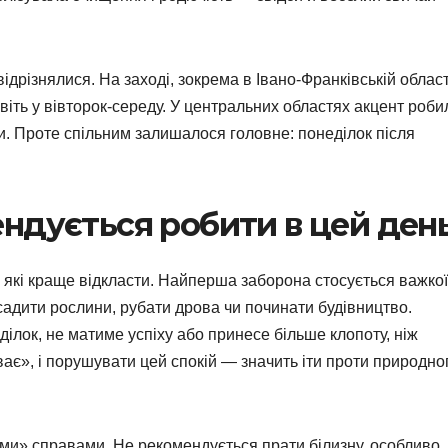
ідрізнялися. На заході, зокрема в Івано-Франківській област
віть у вівторок-середу. У центральних областях акцент роби
ми. Проте спільним залишалося головне: понеділок після
ндується робити в цей ден
 які краще відкласти. Найперша заборона стосується важкої
 садити рослини, рубати дрова чи починати будівництво.
ілок, не матиме успіху або принесе більше клопоту, ніж
ває», і порушувати цей спокій — значить іти проти природно
ими» справами. Не рекомендується прати білизну, особливо