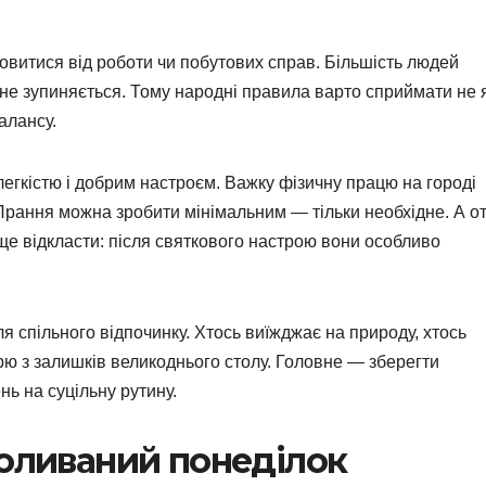
овитися від роботи чи побутових справ. Більшість людей
 не зупиняється. Тому народні правила варто сприймати не 
алансу.
егкістю і добрим настроєм. Важку фізичну працю на городі
Прання можна зробити мінімальним — тільки необхідне. А о
ще відкласти: після святкового настрою вони особливо
я спільного відпочинку. Хтось виїжджає на природу, хтось
ерю з залишків великоднього столу. Головне — зберегти
нь на суцільну рутину.
Поливаний понеділок