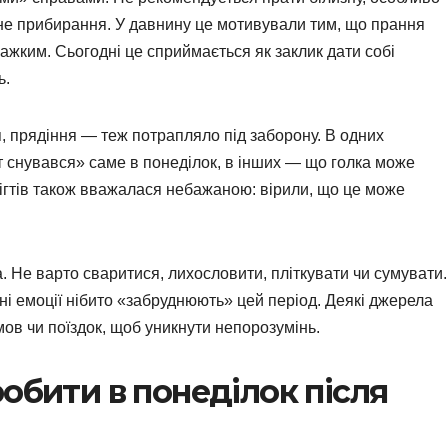
ьне прибирання. У давнину це мотивували тим, що прання
важким. Сьогодні це сприймається як заклик дати собі
ь.
, прядіння — теж потрапляло під заборону. В одних
т снувався» саме в понеділок, в інших — що голка може
ігтів також вважалася небажаною: вірили, що це може
 Не варто сваритися, лихословити, пліткувати чи сумувати.
вні емоції нібито «забруднюють» цей період. Деякі джерела
ов чи поїздок, щоб уникнути непорозумінь.
обити в понеділок після