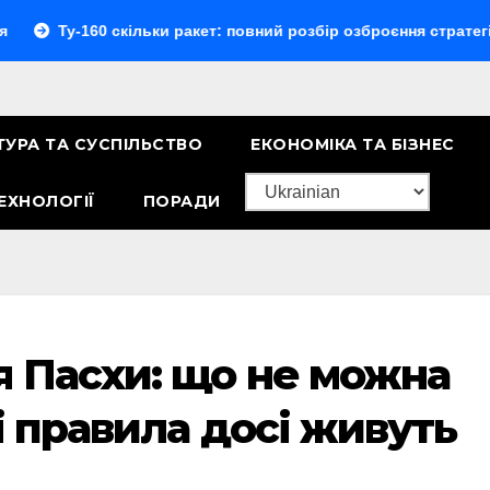
160 скільки ракет: повний розбір озброєння стратегічного б
ТУРА ТА СУСПІЛЬСТВО
ЕКОНОМІКА ТА БІЗНЕС
ЕХНОЛОГІЇ
ПОРАДИ
я Пасхи: що не можна
і правила досі живуть