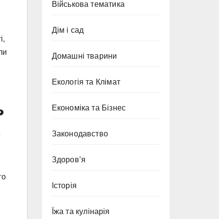
Військова тематика
Дім і сад
і,
ли
Домашні тварини
Екологія та Клімат
ь
Економіка та Бізнес
Законодавство
Здоров’я
го
Історія
Їжа та кулінарія