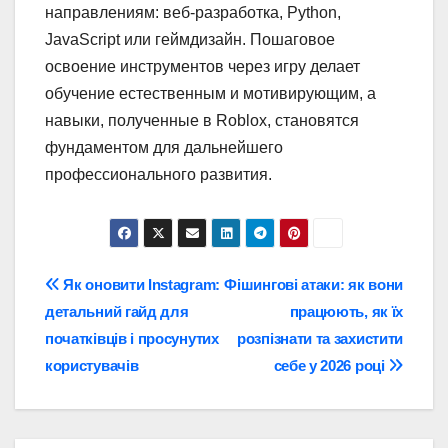
направлениям: веб-разработка, Python,
JavaScript или геймдизайн. Пошаговое
освоение инструментов через игру делает
обучение естественным и мотивирующим, а
навыки, полученные в Roblox, становятся
фундаментом для дальнейшего
профессионального развития.
Навігація
Як оновити Instagram:
Фішингові атаки: як вони
детальний гайд для
працюють, як їх
записів
початківців і просунутих
розпізнати та захистити
користувачів
себе у 2026 році