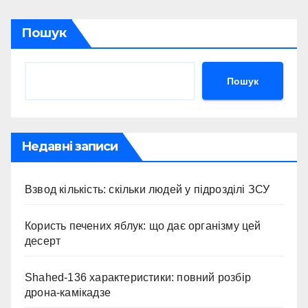
Пошук
Пошук
Недавні записи
Взвод кількість: скільки людей у підрозділі ЗСУ
Користь печених яблук: що дає організму цей
десерт
Shahed-136 характеристики: повний розбір
дрона-камікадзе