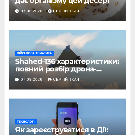
дає організму цей десерт
07.08.2026
СЕРГІЙ ТКАЧ
ВІЙСЬКОВА ТЕМАТИКА
Shahed-136 характеристики:
повний розбір дрона-
камікадзе
07.08.2026
СЕРГІЙ ТКАЧ
ТЕХНОЛОГІЇ
Як зареєструватися в Дії: