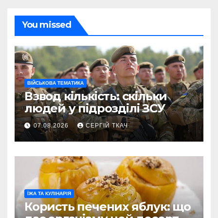
You missed
ВІЙСЬКОВА ТЕМАТИКА
Взвод кількість: скільки
людей у підрозділі ЗСУ
07.08.2026
СЕРГІЙ ТКАЧ
ЇЖА ТА КУЛІНАРІЯ
Користь печених яблук: що