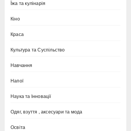
Їжа та кулінарія
Кіно
Краса
Культура та Суспільство
Навчання
Напої
Наука та Інновації
Одяг, взуття , аксесуари та мода
Освіта