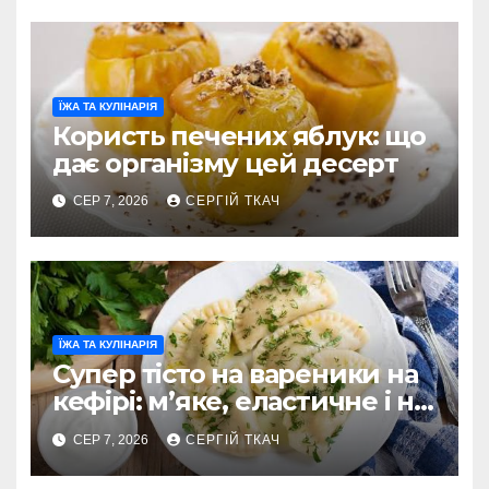
ЇЖА ТА КУЛІНАРІЯ
Користь печених яблук: що
дає організму цей десерт
СЕР 7, 2026
СЕРГІЙ ТКАЧ
ЇЖА ТА КУЛІНАРІЯ
Супер тісто на вареники на
кефірі: м’яке, еластичне і не
рветься
СЕР 7, 2026
СЕРГІЙ ТКАЧ