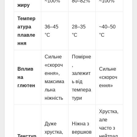
~100%
80–82%
~100%
жиру
Темпер
атура
36–45
28–35
~40–50
плавле
°C
°C
°C
ння
Сильне
Помірне
«скороч
,
Вплив
Сильне
ення»,
залежит
на
«скороч
максима
ь від
глютен
ення»
льна
темпера
ніжність
тури
Хрустка,
але
Дуже
Ніжна з
часто з
хрустка,
вершков
Текстур
нейтрал