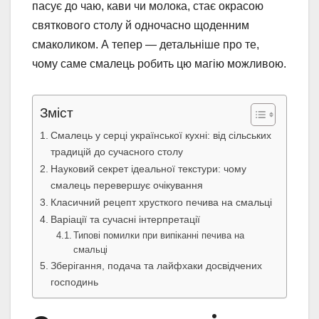
пасує до чаю, кави чи молока, стає окрасою
святкового столу й одночасно щоденним
смаколиком. А тепер — детальніше про те,
чому саме смалець робить цю магію можливою.
Зміст
Смалець у серці української кухні: від сільських
традицій до сучасного столу
Науковий секрет ідеальної текстури: чому
смалець перевершує очікування
Класичний рецепт хрусткого печива на смальці
Варіації та сучасні інтерпретації
Типові помилки при випіканні печива на
смальці
Зберігання, подача та лайфхаки досвідчених
господинь