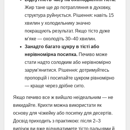
Жир тане ще до потрапляння в духовку,
структура руйнується. Рішення: навіть 15
хвилин у холодильнику значно
покращують результат. Якщо тісто дуже
м’яке — охолодіть 30–40 хвилин.
Занадто багато цукру в тісті або
нерівномірна посипка.
Печиво може
стати надто солодким або нерівномірно
зарум’янитися. Рішення: дотримуйтесь
пропорцій і посипайте цукром рівномірно
— краще через дрібне сито.
Якщо печиво все ж вийшло неідеальним — не
викидайте. Крихти можна використати як
основу для чізкейку або посипку для десертів.
Досвід приходить з практикою: після 2–3
випічок ви вже відчуватимете тісто пальцями й