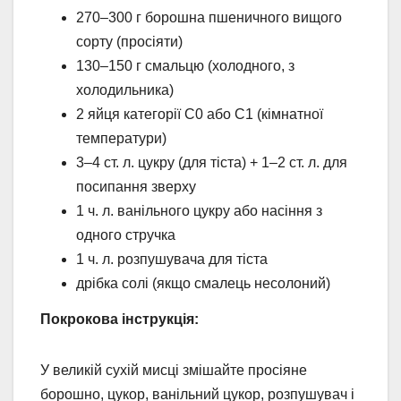
270–300 г борошна пшеничного вищого
сорту (просіяти)
130–150 г смальцю (холодного, з
холодильника)
2 яйця категорії С0 або С1 (кімнатної
температури)
3–4 ст. л. цукру (для тіста) + 1–2 ст. л. для
посипання зверху
1 ч. л. ванільного цукру або насіння з
одного стручка
1 ч. л. розпушувача для тіста
дрібка солі (якщо смалець несолоний)
Покрокова інструкція:
У великій сухій мисці змішайте просіяне
борошно, цукор, ванільний цукор, розпушувач і