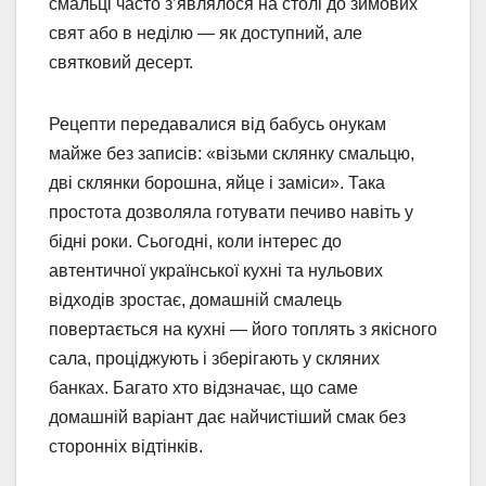
смальці часто з’являлося на столі до зимових
свят або в неділю — як доступний, але
святковий десерт.
Рецепти передавалися від бабусь онукам
майже без записів: «візьми склянку смальцю,
дві склянки борошна, яйце і заміси». Така
простота дозволяла готувати печиво навіть у
бідні роки. Сьогодні, коли інтерес до
автентичної української кухні та нульових
відходів зростає, домашній смалець
повертається на кухні — його топлять з якісного
сала, проціджують і зберігають у скляних
банках. Багато хто відзначає, що саме
домашній варіант дає найчистіший смак без
сторонніх відтінків.