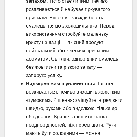
запахом.
Тісто стає липким, печиво
розпливається й набуває гіркуватого
присмаку. Рішення: завжди беріть
смалець прямо з холодильника. Перед
використанням спробуйте маленьку
крихту на язиці — якісний продукт
нейтральний або з легким приємним
ароматом. Світлий, однорідний смалець
без жовтизни та різкого запаху —
запорука успіху.
Надмірне вимішування тіста.
Глютен
розвивається, печиво виходить жорстким і
«гумовим». Рішення: змішуйте інгредієнти
швидко, руками або виделкою, тільки до
об’єднання. Краще залишити кілька
неоднорідностей, ніж перемішати. Руки
мають бути холодними — можна