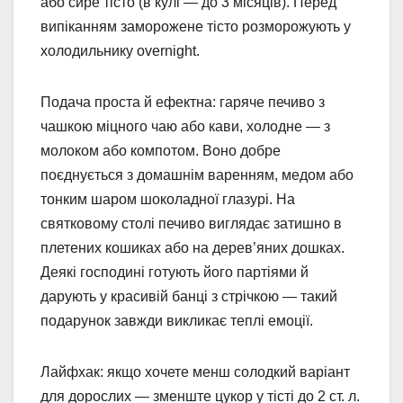
або сире тісто (в кулі — до 3 місяців). Перед
випіканням заморожене тісто розморожують у
холодильнику overnight.
Подача проста й ефектна: гаряче печиво з
чашкою міцного чаю або кави, холодне — з
молоком або компотом. Воно добре
поєднується з домашнім варенням, медом або
тонким шаром шоколадної глазурі. На
святковому столі печиво виглядає затишно в
плетених кошиках або на дерев’яних дошках.
Деякі господині готують його партіями й
дарують у красивій банці з стрічкою — такий
подарунок завжди викликає теплі емоції.
Лайфхак: якщо хочете менш солодкий варіант
для дорослих — зменште цукор у тісті до 2 ст. л.