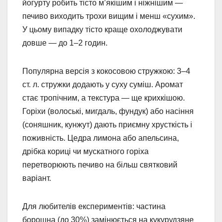
йогурту робить тісто м’якішим і ніжнішим —
печиво виходить трохи вищим і менш «сухим».
У цьому випадку тісто краще охолоджувати
довше — до 1–2 годин.
Популярна версія з кокосовою стружкою: 3–4
ст. л. стружки додають у суху суміш. Аромат
стає тропічним, а текстура — ще крихкішою.
Горіхи (волоські, мигдаль, фундук) або насіння
(соняшник, кунжут) дають приємну хрусткість і
поживність. Цедра лимона або апельсина,
дрібка кориці чи мускатного горіха
перетворюють печиво на більш святковий
варіант.
Для любителів експериментів: частина
борошна (до 30%) замінюється на кукурудзяне