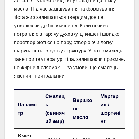
36–45 °C залежно від типу сала) вища, ніж у
масла. Під час замішування та формування
тіста жир залишається твердим довше,
утворюючи дрібні «кишені». Коли печиво
потрапляє в гарячу духовку, ці кишені швидко
перетворюються на пару, створюючи легку
шаруватість і хрустку структуру. У роті смалець
тане при температурі тіла, залишаючи приємне,
не жирне післясмак — за умови, що смалець
якісний і нейтральний.
Смалец
Маргар
Вершко
Параме
ь
ин /
ве
тр
(свиняч
шортені
масло
ий жир)
нг
Вміст