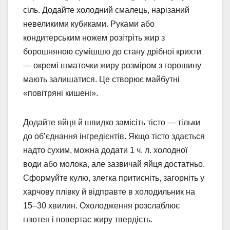
сіль. Додайте холодний смалець, нарізаний
невеликими кубиками. Руками або
кондитерським ножем розітріть жир з
борошняною сумішшю до стану дрібної крихти
— окремі шматочки жиру розміром з горошину
мають залишатися. Це створює майбутні
«повітряні кишені».
Додайте яйця й швидко замісіть тісто — тільки
до об’єднання інгредієнтів. Якщо тісто здається
надто сухим, можна додати 1 ч. л. холодної
води або молока, але зазвичай яйця достатньо.
Сформуйте кулю, злегка притисніть, загорніть у
харчову плівку й відправте в холодильник на
15–30 хвилин. Охолодження розслаблює
глютен і повертає жиру твердість.