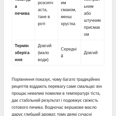
розсипч
им
а
ьним
аста,
смаком,
печива
або
тане в
менш
штучним
роті
хрустка
присмак
ом
Термін
Довгий
Середні
зберіга
(мало
Довгий
й
ння
води)
Порівняння показує, чому багато традиційних
рецептів віддають перевагу саме смальцю: він
прощає невеликі помилки в температурі тіста,
дає стабільний результат і подовжує свіжість
готового печива. Водночас вершкове масло
дарує глибший аромат, тому деякі сучасні