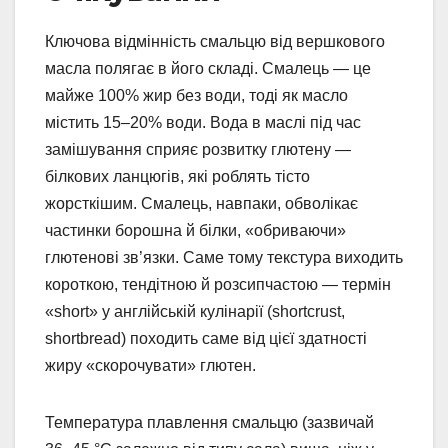
Ключова відмінність смальцю від вершкового
масла полягає в його складі. Смалець — це
майже 100% жир без води, тоді як масло
містить 15–20% води. Вода в маслі під час
замішування сприяє розвитку глютену —
білкових ланцюгів, які роблять тісто
жорсткішим. Смалець, навпаки, обволікає
частинки борошна й білки, «обриваючи»
глютенові зв’язки. Саме тому текстура виходить
короткою, тендітною й розсипчастою — термін
«short» у англійській кулінарії (shortcrust,
shortbread) походить саме від цієї здатності
жиру «скорочувати» глютен.
Температура плавлення смальцю (зазвичай