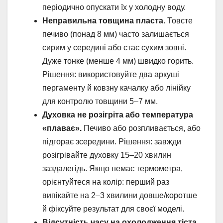
періодично опускати їх у холодну воду.
Неправильна товщина пласта.
Товсте
печиво (понад 8 мм) часто залишається
сирим у середині або стає сухим зовні.
Дуже тонке (менше 4 мм) швидко горить.
Рішення: використовуйте два аркуші
пергаменту й ковзну качалку або лінійку
для контролю товщини 5–7 мм.
Духовка не розігріта або температура
«плаває».
Печиво або розпливається, або
підгорає зсередини. Рішення: завжди
розігрівайте духовку 15–20 хвилин
заздалегідь. Якщо немає термометра,
орієнтуйтеся на колір: перший раз
випікайте на 2–3 хвилини довше/коротше
й фіксуйте результат для своєї моделі.
Відсутність часу на охолодження тіста.