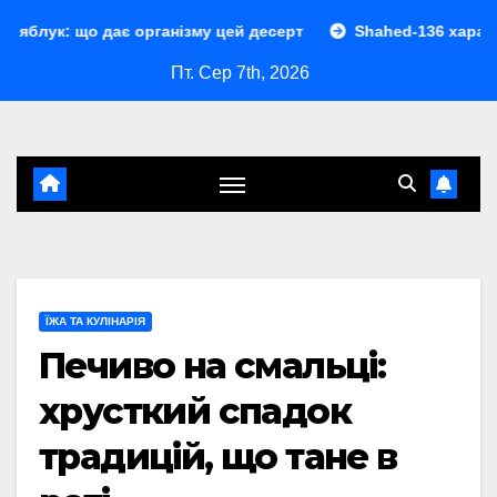
Перейти
ає організму цей десерт
Shahed-136 характеристики: по
до
Пт. Сер 7th, 2026
контенту
ЇЖА ТА КУЛІНАРІЯ
Печиво на смальці:
хрусткий спадок
традицій, що тане в