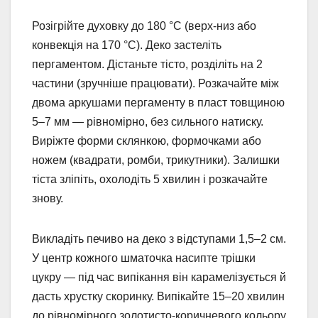
Розігрійте духовку до 180 °C (верх-низ або
конвекція на 170 °C). Деко застеліть
пергаментом. Дістаньте тісто, розділіть на 2
частини (зручніше працювати). Розкачайте між
двома аркушами пергаменту в пласт товщиною
5–7 мм — рівномірно, без сильного натиску.
Виріжте форми склянкою, формочками або
ножем (квадрати, ромби, трикутники). Залишки
тіста зліпіть, охолодіть 5 хвилин і розкачайте
знову.
Викладіть печиво на деко з відступами 1,5–2 см.
У центр кожного шматочка насипте трішки
цукру — під час випікання він карамелізується й
дасть хрустку скоринку. Випікайте 15–20 хвилин
до рівномірного золотисто-коричневого кольору