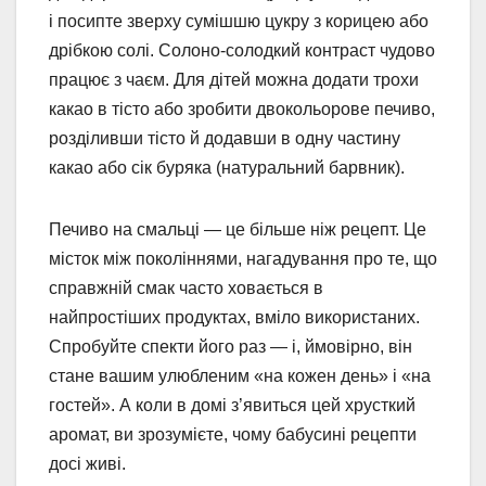
і посипте зверху сумішшю цукру з корицею або
дрібкою солі. Солоно-солодкий контраст чудово
працює з чаєм. Для дітей можна додати трохи
какао в тісто або зробити двокольорове печиво,
розділивши тісто й додавши в одну частину
какао або сік буряка (натуральний барвник).
Печиво на смальці — це більше ніж рецепт. Це
місток між поколіннями, нагадування про те, що
справжній смак часто ховається в
найпростіших продуктах, вміло використаних.
Спробуйте спекти його раз — і, ймовірно, він
стане вашим улюбленим «на кожен день» і «на
гостей». А коли в домі з’явиться цей хрусткий
аромат, ви зрозумієте, чому бабусині рецепти
досі живі.