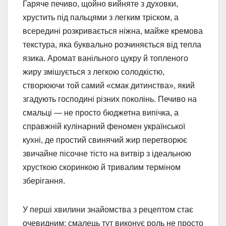
Гаряче печиво, щойно вийняте з духовки,
хрустить під пальцями з легким тріском, а
всередині розкривається ніжна, майже кремова
текстура, яка буквально розчиняється від тепла
язика. Аромат ванільного цукру й топленого
жиру змішується з легкою солодкістю,
створюючи той самий «смак дитинства», який
згадують господині різних поколінь. Печиво на
смальці — не просто бюджетна випічка, а
справжній кулінарний феномен української
кухні, де простий свинячий жир перетворює
звичайне пісочне тісто на витвір з ідеальною
хрусткою скоринкою й тривалим терміном
зберігання.
У перші хвилини знайомства з рецептом стає
очевидним: смалець тут виконує роль не просто