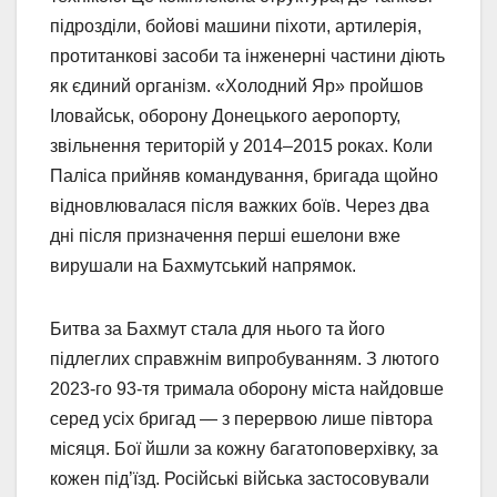
підрозділи, бойові машини піхоти, артилерія,
протитанкові засоби та інженерні частини діють
як єдиний організм. «Холодний Яр» пройшов
Іловайськ, оборону Донецького аеропорту,
звільнення територій у 2014–2015 роках. Коли
Паліса прийняв командування, бригада щойно
відновлювалася після важких боїв. Через два
дні після призначення перші ешелони вже
вирушали на Бахмутський напрямок.
Битва за Бахмут стала для нього та його
підлеглих справжнім випробуванням. З лютого
2023-го 93-тя тримала оборону міста найдовше
серед усіх бригад — з перервою лише півтора
місяця. Бої йшли за кожну багатоповерхівку, за
кожен під’їзд. Російські війська застосовували