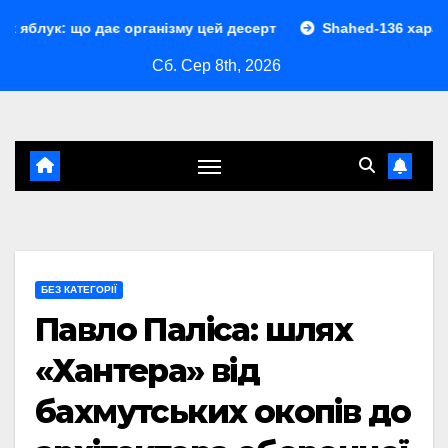
Перейти
ає організму цей десерт
Shahed-136 характеристики: пов
до
Сб. Сер 8th, 2026
контенту
БЕЗ КАТЕГОРІЇ
Павло Паліса: шлях
«Хантера» від
бахмутських окопів до