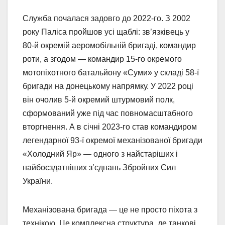
Служба почалася задовго до 2022-го. З 2002
року Паліса пройшов усі щаблі: зв’язківець у
80-й окремій аеромобільній бригаді, командир
роти, а згодом — командир 15-го окремого
мотопіхотного батальйону «Суми» у складі 58-ї
бригади на донецькому напрямку. У 2022 році
він очолив 5-й окремий штурмовий полк,
сформований уже під час повномасштабного
вторгнення. А в січні 2023-го став командиром
легендарної 93-ї окремої механізованої бригади
«Холодний Яр» — одного з найстаріших і
найбоєздатніших з’єднань Збройних Сил
України.
Механізована бригада — це не просто піхота з
технікою. Це комплексна структура, де танкові