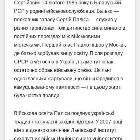
Сергійович 14 лютого 1985 року в Білоруській
РСР у родині військовослужбовця. Батько —
полковник запасу Сергій Паліса — служив у
різних гарнізонах, тож дитинство сина минало в
постійних переїздах між військовими
містечками. Перший клас Павло пішов у Москві,
де батько здобував вищу освіту. Після розпаду
СРСР сім’я осіла в Україні, і саме тут юнак
остаточно обрав військову стезю. Шкільні
однокласники жартували, що він «народився в
камуфльованому памперсі» — і в цьому жарті
була частка правди.
Військова освіта Паліси поєднує українські
традиції та сучасні західні підходи. У 2007 році
він з відзнакою закінчив Львівський інститут
сухопутних військ Національного університету