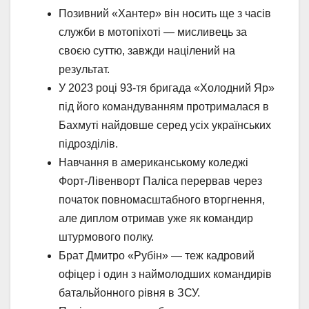
Позивний «Хантер» він носить ще з часів
служби в мотопіхоті — мисливець за
своєю суттю, завжди націлений на
результат.
У 2023 році 93-тя бригада «Холодний Яр»
під його командуванням протрималася в
Бахмуті найдовше серед усіх українських
підрозділів.
Навчання в американському коледжі
Форт-Лівенворт Паліса перервав через
початок повномасштабного вторгнення,
але диплом отримав уже як командир
штурмового полку.
Брат Дмитро «Рубін» — теж кадровий
офіцер і один з наймолодших командирів
батальйонного рівня в ЗСУ.