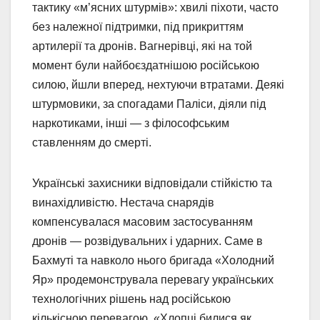
тактику «м’ясних штурмів»: хвилі піхоти, часто
без належної підтримки, під прикриттям
артилерії та дронів. Вагнерівці, які на той
момент були найбоєздатнішою російською
силою, йшли вперед, нехтуючи втратами. Деякі
штурмовики, за спогадами Паліси, діяли під
наркотиками, інші — з філософським
ставленням до смерті.
Українські захисники відповідали стійкістю та
винахідливістю. Нестача снарядів
компенсувалася масовим застосуванням
дронів — розвідувальних і ударних. Саме в
Бахмуті та навколо нього бригада «Холодний
Яр» продемонструвала перевагу українських
технологічних рішень над російською
кількісною перевагою. «Хлопці билися як