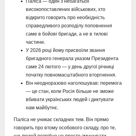
Паліса — один з небагатьох
високопоставлених військових, хто
відкрито говорить про необхідність
справедливого розподілу поповнення
саме в бойові бригади, а не в тилові
частини.
У 2026 році йому присвоїли звання
бригадного генерала указом Президента
саме 24 лютого — у день другої річниці
початку повномасштабного вторгнення.
Він неодноразово наголошував: перемога
— це стан, коли Росія більше не зможе
вбивати українських людей і диктувати
нам майбутнє.
Паліса не уникає складних тем. Він прямо
говорить про втому особового складу, про те,
що людей потрібно не просто змушувати