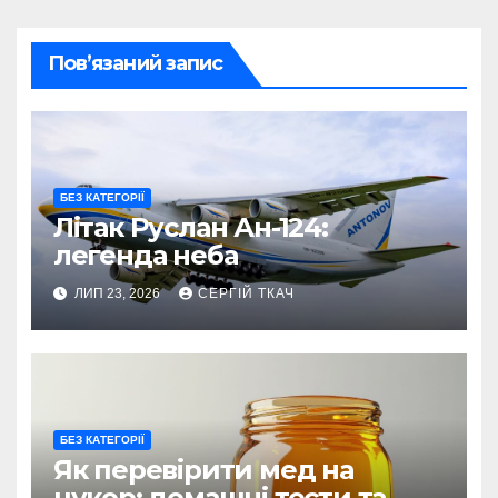
Пов’язаний запис
БЕЗ КАТЕГОРІЇ
Літак Руслан Ан-124:
легенда неба
ЛИП 23, 2026
СЕРГІЙ ТКАЧ
БЕЗ КАТЕГОРІЇ
Як перевірити мед на
цукор: домашні тести та