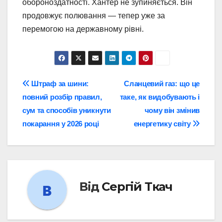
обороноздатності. Хантер не зупиняється. Він
продовжує полювання — тепер уже за
перемогою на державному рівні.
Навігація
Штраф за шини:
Сланцевий газ: що це
повний розбір правил,
таке, як видобувають і
записів
сум та способів уникнути
чому він змінив
покарання у 2026 році
енергетику світу
Від
Сергій Ткач