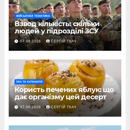
ВІЙСЬКОВА ТЕМАТИКА
Взвод кількість: скільки
людей у підрозділі ЗСУ
07.08.2026
СЕРГІЙ ТКАЧ
ЇЖА ТА КУЛІНАРІЯ
Користь печених яблук: що
дає організму цей десерт
07.08.2026
СЕРГІЙ ТКАЧ