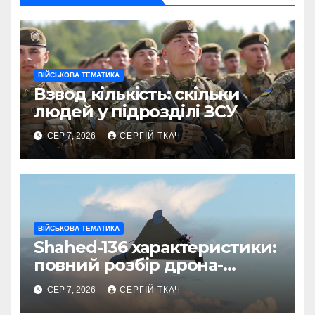
ВІЙСЬКОВА ТЕМАТИКА
Взвод кількість: скільки
людей у підрозділі ЗСУ
СЕР 7, 2026
СЕРГІЙ ТКАЧ
ВІЙСЬКОВА ТЕМАТИКА
Shahed-136 характеристики:
повний розбір дрона-
камікадзе
СЕР 7, 2026
СЕРГІЙ ТКАЧ