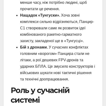
менше часу, ніж потрібно людині, щоб
прочитати це речення.
Нащадок «Тунгуски».
Хоча зовні
комплекси сильно відрізняються, Панцир-
С1 створювали саме як розвиток ідеї
комбінованого ракетно-гарматного
захисту, закладеної ще в «Тунгусці».
Бій з дронами.
У сучасних конфліктах
головним «ворогом» Панцира стали не
літаки, а рої дешевих FPV-дронів та
ударних БПЛА. Це змусило конструкторів і
військових шукати нові тактичні рішення
та технічні доопрацювання.
Роль у сучасній
системі