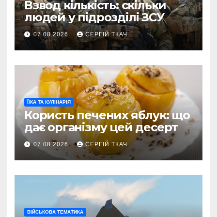
Взвод кількість: скільки
людей у підрозділі ЗСУ
07.08.2026
СЕРГІЙ ТКАЧ
ЇЖА ТА КУЛІНАРІЯ
Користь печених яблук: що
дає організму цей десерт
07.08.2026
СЕРГІЙ ТКАЧ
ВІЙСЬКОВА ТЕМАТИКА