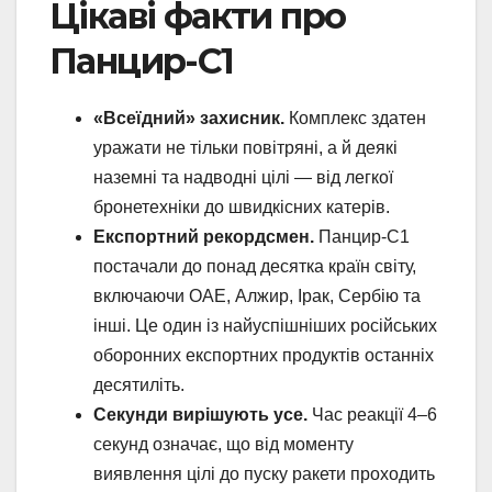
Цікаві факти про
Панцир-С1
«Всеїдний» захисник.
Комплекс здатен
уражати не тільки повітряні, а й деякі
наземні та надводні цілі — від легкої
бронетехніки до швидкісних катерів.
Експортний рекордсмен.
Панцир-С1
постачали до понад десятка країн світу,
включаючи ОАЕ, Алжир, Ірак, Сербію та
інші. Це один із найуспішніших російських
оборонних експортних продуктів останніх
десятиліть.
Секунди вирішують усе.
Час реакції 4–6
секунд означає, що від моменту
виявлення цілі до пуску ракети проходить