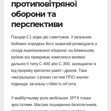
протиповітряної
оборони та
перспективи
Панцир-С1 рідко діє самотужки. У реальних
бойових порядках його зазвичай розміщують у
складі ешелонованої оборони: на ближньому
рубежі він прикриває комплекси великої
дальності типу С-400 або С-300, захищаючи їх
від прориву крилатих ракет і дронів. Така
«матрьошка» з різних систем ППО значно
підвищує загальну стійкість об’єкта.
У майбутньому роль мобільних ЗРГК тільки
зростатиме. Масове поширення безпілотників,