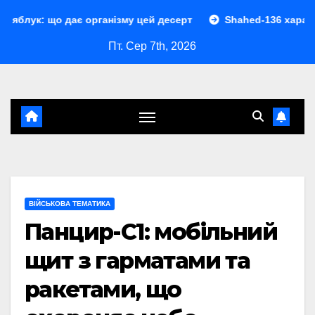
Перейти
ає організму цей десерт
Shahed-136 характеристики: пов
до
Пт. Сер 7th, 2026
контенту
ВІЙСЬКОВА ТЕМАТИКА
Панцир-С1: мобільний
щит з гарматами та
ракетами, що