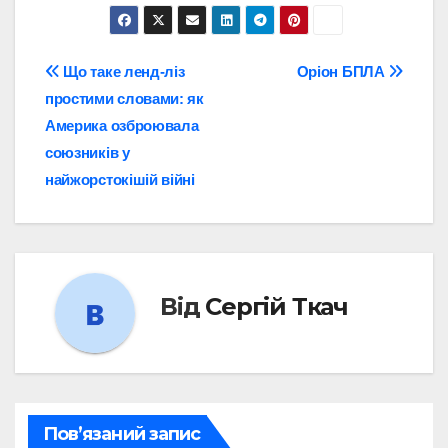
Навігація
Що таке ленд-ліз
Оріон БПЛА
простими словами: як
записів
Америка озброювала
союзників у
найжорстокішій війні
Від
Сергій Ткач
Пов’язаний запис