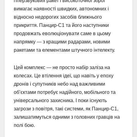
гіперзвукових ракет і високоточної зброї
вимагає наявності швидких, автономних і
відносно недорогих засобів ближнього
прикриття. Панцир-С1 та його наступники
продовжать еволюціонувати саме в цьому
напрямку — з кращими радарами, новими
ракетами та елементами штучного інтелекту.
Цей комплекс — не просто набір заліза на
колесах. Це втілення ідеї, що навіть у епоху
дронів і супутників небо над важливими
об’єктами потребує надійного, мобільного та
універсального захисника. І поки існують
загрози з повітря, такі системи, як Панцир-С1,
залишатимуться одними з головних гравців на
полі бою.