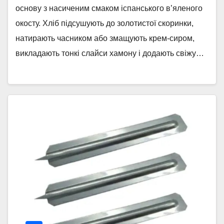
основу з насиченим смаком іспанського в’яленого
окосту. Хліб підсушують до золотистої скоринки,
натирають часником або змащують крем-сиром,
викладають тонкі слайси хамону і додають свіжу…