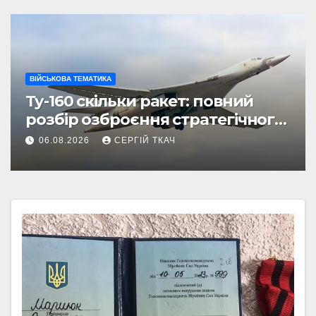
ВІЙСЬКОВА ТЕМАТИКА
Ту-160 скільки ракет: повний
розбір озброєння стратегічного
бомбардувальника
06.08.2026
СЕРГІЙ ТКАЧ