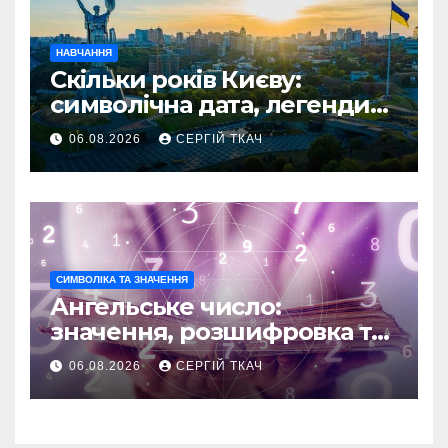
НАВЧАННЯ
Скільки років Києву:
символічна дата, легенди
та те, що кажуть історики
06.08.2026
СЕРГІЙ ТКАЧ
СИМВОЛІКА ТА ЗНАЧЕННЯ
Ангельське число:
значення, розшифровка та
послання
06.08.2026
СЕРГІЙ ТКАЧ