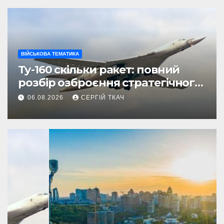
ВІЙСЬКОВА ТЕМАТИКА
Ту-160 скільки ракет: повний
розбір озброєння стратегічного
бомбардувальника
06.08.2026
СЕРГІЙ ТКАЧ