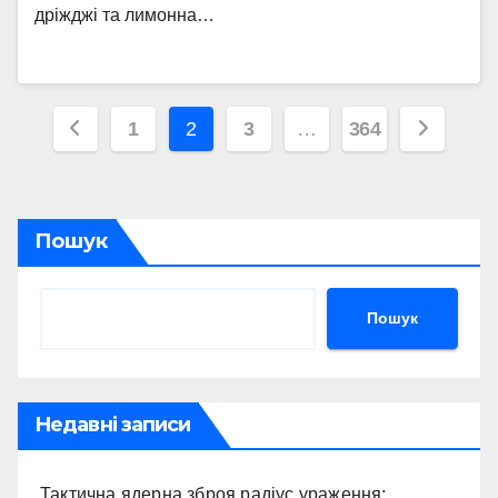
дріжджі та лимонна…
Пагінація
1
2
3
…
364
записів
Пошук
Пошук
Недавні записи
Тактична ядерна зброя радіус ураження: