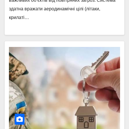
важливих об’єктів від повітряних загроз. Система
здатна вражати аеродинамічні цілі (літаки,
крилаті…