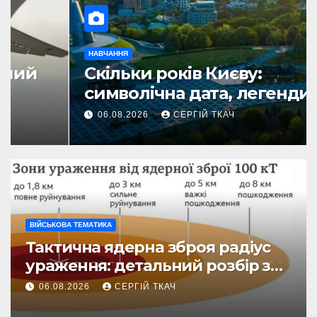
НАВЧАННЯ
Скільки років Києву:
символічна дата, легенди та
те, що кажуть історики
06.08.2026
СЕРГІЙ ТКАЧ
ВІЙСЬКОВА ТЕМАТИКА
Тактична ядерна зброя радіус
ураження: детальний розбір зон
знищення
06.08.2026
СЕРГІЙ ТКАЧ