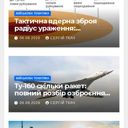
ВІЙСЬКОВА ТЕМАТИКА
Тактична ядерна зброя
радіус ураження:
детальний розбір зон
06.08.2026
СЕРГІЙ ТКАЧ
знищення
ВІЙСЬКОВА ТЕМАТИКА
Ту-160 скільки ракет:
повний розбір озброєння
стратегічного
06.08.2026
СЕРГІЙ ТКАЧ
бомбардувальника