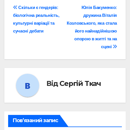
Навігація
Скільки є гендерів:
Юлія Бакуменко:
біологічна реальність,
дружина Віталія
записів
культурні варіації та
Козловського, яка стала
сучасні дебати
його найнадійнішою
опорою в житті та на
сцені
Від
Сергій Ткач
Пов’язаний запис