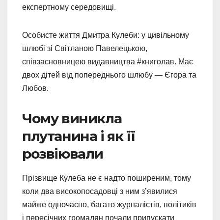
експертному середовищі.
Особисте життя Дмитра Кулеби: у цивільному
шлюбі зі Світланою Павелецькою,
співзасновницею видавництва #книголав. Має
двох дітей від попереднього шлюбу — Єгора та
Любов.
Чому виникла
плутанина і як її
розвіювали
Прізвище Кулеба не є надто поширеним, тому
коли два високопосадовці з ним з’явилися
майже одночасно, багато журналістів, політиків
і пересічних громадян почали припускати