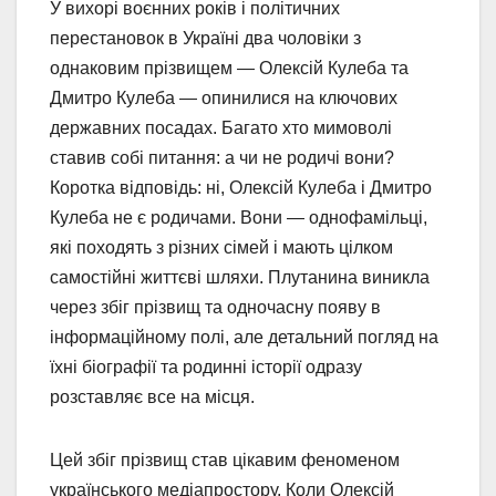
У вихорі воєнних років і політичних
перестановок в Україні два чоловіки з
однаковим прізвищем — Олексій Кулеба та
Дмитро Кулеба — опинилися на ключових
державних посадах. Багато хто мимоволі
ставив собі питання: а чи не родичі вони?
Коротка відповідь: ні, Олексій Кулеба і Дмитро
Кулеба не є родичами. Вони — однофамільці,
які походять з різних сімей і мають цілком
самостійні життєві шляхи. Плутанина виникла
через збіг прізвищ та одночасну появу в
інформаційному полі, але детальний погляд на
їхні біографії та родинні історії одразу
розставляє все на місця.
Цей збіг прізвищ став цікавим феноменом
українського медіапростору. Коли Олексій