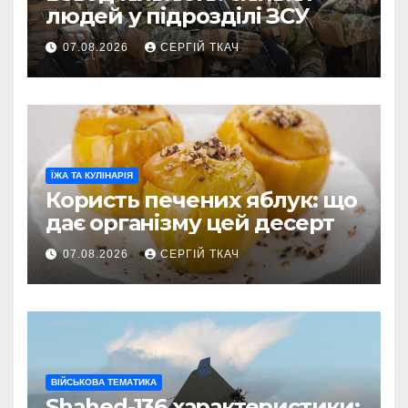
людей у підрозділі ЗСУ
07.08.2026
СЕРГІЙ ТКАЧ
ЇЖА ТА КУЛІНАРІЯ
Користь печених яблук: що
дає організму цей десерт
07.08.2026
СЕРГІЙ ТКАЧ
ВІЙСЬКОВА ТЕМАТИКА
Shahed-136 характеристики: