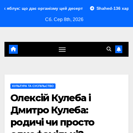
Перейти
є організму цей десерт
Shahed-136 характеристики: пов
до
Сб. Сер 8th, 2026
контенту
КУЛЬТУРА ТА СУСПІЛЬСТВО
Олексій Кулеба і
Дмитро Кулеба:
родичі чи просто