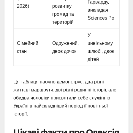
Гарварду,
2026)
розвитку
викладач
громад та
Sciences Po
територій
У
Сімейний
Одружений,
цивільному
стан
двоє дочок
шлюбі, двоє
дітей
Ця таблиця наочно демонструє: два різні
життєві маршрути, дві різні родинні історії, але
обидва чоловіки присвятили себе служінню
Україні в найскладніший період її новітньої
історії.
Цікаві факти про Олексія