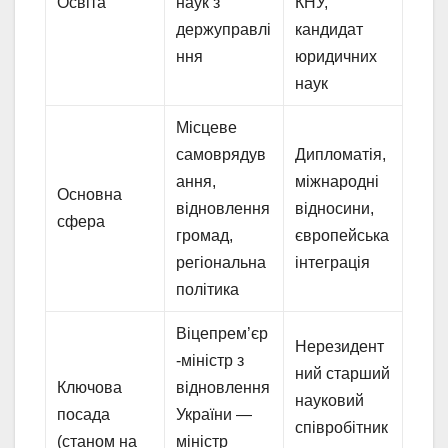
Освіта
наук з
КНУ,
держуправлі
кандидат
ння
юридичних
наук
Місцеве
самоврядув
Дипломатія,
ання,
міжнародні
Основна
відновлення
відносини,
сфера
громад,
європейська
регіональна
інтеграція
політика
Віцепрем’єр
Нерезидент
-міністр з
ний старший
Ключова
відновлення
науковий
посада
України —
співробітник
(станом на
міністр