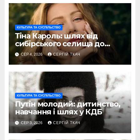
КУЛЬТУРА ТА СУСПІЛЬСТВО
Тіна Кароль: шлях від
сибірського селища до
голосу України
СЕР 4, 2026
СЕРГІЙ ТКАЧ
КУЛЬТУРА ТА СУСПІЛЬСТВО
Путін молодий: дитинство,
навчання і шлях у КДБ
СЕР 3, 2026
СЕРГІЙ ТКАЧ