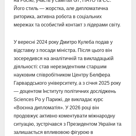
на Росію, участь у самітах G7, НАТО та ЄС.
Його стиль — жорстка, але дипломатична
риторика, активна робота в соціальних
мережах та особистий контакт з лідерами світу.
У вересні 2024 року Дмитро Кулеба подав у
відставку з посади міністра. Після цього він
зосередився на аналітичній та викладацькій
діяльності: став нерезидентним старшим
науковим співробітником Центру Белфера
Гарвардського університету, а з січня 2025 року
— доцентом Інституту політичних досліджень
Sciences Po у Парижі, де викладає курс
«Воєнна дипломатія». У 2026 році він
продовжує активно коментувати міжнародну
ситуацію, зустрічався з Президентом України та
залишається впливовою фігурою в