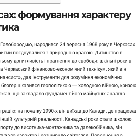
асах: формування характеру
тика
Голобородько, народився 24 вересня 1968 року в Черкасах
і ритми поєднувалися з природною красою. Дитинство в
ньому допитливість і прагнення до свободи: шкільні роки в
а Черкаський фінансово-економічний технікум, який він
фінансист», дав інструменти для розуміння економічних
ій блогер цікавився геополітикою — холодною війною, кризою
жав, що закладало фундамент його майбутніх аналізів.
грацію: на початку 1990-х він виїхав до Канади, де працюва
 іншій культурній реальності. Канадські роки стали школою
спорту до висотника-монтажника та далекобійника, він
тувало характер і розширило світогляд. Повернення в