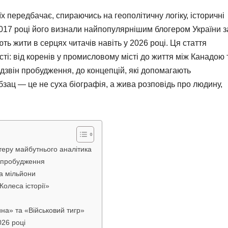
х передбачає, спираючись на геополітичну логіку, історичні
 2017 році його визнали найпопулярнішим блогером України з
ть жити в серцях читачів навіть у 2026 році. Ця стаття
ті: від коренів у промисловому місті до життя між Канадою 
 дзвін пробудження, до концепцій, які допомагають
бзац — це не суха біографія, а жива розповідь про людину,
теру майбутнього аналітика
о пробудження
на мільйони
Колеса історії»
ина» та «Військовий тигр»
026 році