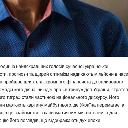
дин із найяскравіших голосів сучасної української
сти, прогнози та щирий оптимізм надихають мільйони в час
ін пройшов шлях від скромного фінансиста до впливового
мадського діяча, чиї ідеї про «вітрину» для України, стратег
го тигра» стали частиною національного дискурсу. Його
ни малюють картину майбутнього, де Україна перемагає, а
вців це знайомство з харизматичним мислителем, а для
цію його поглядів, що відображають дух епохи.