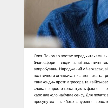
Олег Пономар постає перед читачами як о
блогосфери — людина, чиї аналітичні тек
випробувань. Народжений у Черкасах, в
політичного оглядача, письменника та гро
«анаконди» проти агресора та «військово
слова не просто констатують факти — во
хаос навколо набуває сенсу. Для початкі
просунутих — глибоке занурення в еволю