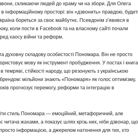
звони, скликаючи людей до храму чи на збори. Для Олега
в інформаційному просторі: він «дзвонить» правдою, будит
 Україна бореться за своє майбутнє. Псевдонім з’явився в
року, коли пости в Facebook та на власному сайті почали
еред хаосу війни та реформ.
та духовну складову особистості Пономара. Він не просто
користовує мову як інструмент пробудження. У постах і книг
 в темряві, стійкості народу, що резонують з українською
 брендом: мільйони знають «Пономаря» як голос оптимізму,
років прогнозує перемогу, реформи та інтеграцію в
іти стиль Пономара — емоційний, метафоричний, але
є читача жахами, а показує шлях крізь них, ніби дзвонар, що
е просто інформацією, а джерелом натхнення для тих, хто