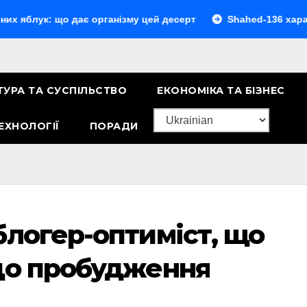
 що дає організму цей десерт
Shahed-136 характеристик
ТУРА ТА СУСПІЛЬСТВО
ЕКОНОМІКА ТА БІЗНЕС
ЕХНОЛОГІЇ
ПОРАДИ
блогер-оптиміст, що
до пробудження