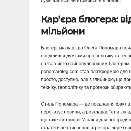
сумнівається чи втомився від новин.
Кар’єра блогера: в
мільйони
Блогерська кар’єра Олега Пономара поча
він ділився думками про політику та геоп
назвав його найпопулярнішим блогером Ук
ponomaroleg.com став платформою для гл
просто, доступно, але з глибиною, що при
техніку, геополітику та прогнози збирають
Стиль Пономара — це поєднання фактів, 
переказує новини, а розкладає їх на скла
що таке «вітрина» України для пострадя
стратегічне стиснення агресора через сан