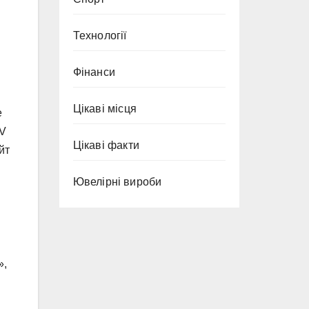
Технології
Фінанси
Цікаві місця
е
TV
Цікаві факти
йт
Ювелірні вироби
»,