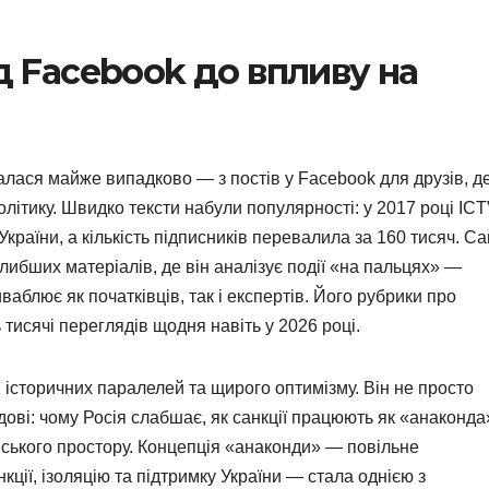
ід Facebook до впливу на
лася майже випадково — з постів у Facebook для друзів, д
олітику. Швидко тексти набули популярності: у 2017 році IC
раїни, а кількість підписників перевалила за 160 тисяч. Са
ибших матеріалів, де він аналізує події «на пальцях» —
ваблює як початківців, так і експертів. Його рубрики про
 тисячі переглядів щодня навіть у 2026 році.
історичних паралелей та щирого оптимізму. Він не просто
дові: чому Росія слабшає, як санкції працюють як «анаконда
нського простору. Концепція «анаконди» — повільне
кції, ізоляцію та підтримку України — стала однією з