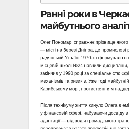
Ранні роки в Черк
майбутнього аналі
Олег Пономар, справжнє прізвище якого 
— місті на березі Дніпра, де промислов
радянській Україні 1970-х сформувало в 
місцевій школі №24 навчили дисципліни, 
закінчив у 1990 році за спеціальністю «
механізмів та ризиків. Уже тоді майбутн
Карибському морі, протистоянням наддер
Після технікуму життя кинуло Олега в емі
у фінансовій сфері, набуваючи досвіду в
адаптації — від водія громадського тран
перепробував багато професій, що загар