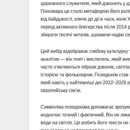
церковного служителя, який дзвонить у д
Пономара це стало метафорою його ролі 
від байдужості, кличе до дії в часи, коли
період активного блогерства після 2014 
збирати тисячі читачів, шукаючи надію с
Цей вибір відображає глибоку культурну 
аналітик — він поет і мислитель, який ви
часто з’являються образи дзвонів, світла
історією та фольклором. Псевдонім став
який навіть у найтемніші дні 2022–2026 
європейську сім’ю.
Символіка псевдоніма допомагає зрозум
водночас точний і фактичний. Він не ляка
веде на світло. Це робить його тексти н