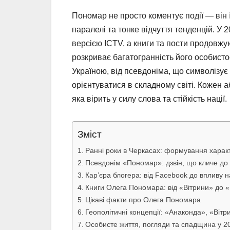
Пономар не просто коментує події — він ї
паралелі та тонке відчуття тенденцій. У
версією ICTV, а книги та пости продовжую
розкриває багатогранність його особистос
Україною, від псевдоніма, що символізує
орієнтуватися в складному світі. Кожен а
яка вірить у силу слова та стійкість нації.
Зміст
Ранні роки в Черкасах: формування харак
Псевдонім «Пономар»: дзвін, що кличе д
Кар’єра блогера: від Facebook до впливу 
Книги Олега Пономара: від «Вітрини» до «
Цікаві факти про Олега Пономара
Геополітичні концепції: «Анаконда», «Вітр
Особисте життя, погляди та спадщина у 2