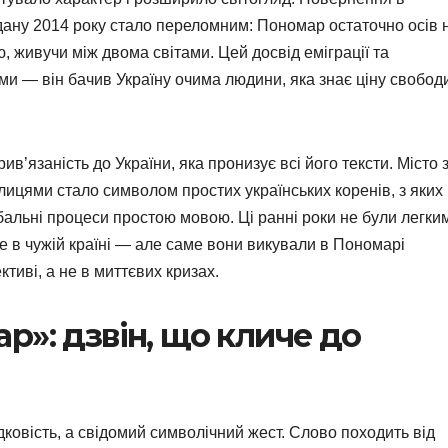
йдану 2014 року стало переломним: Пономар остаточно осів 
дою, живучи між двома світами. Цей досвід еміграції та
и — він бачив Україну очима людини, яка знає ціну свобод
’язаність до України, яка пронизує всі його тексти. Місто 
лицями стало символом простих українських коренів, з яких
обальні процеси простою мовою. Ці ранні роки не були легки
е в чужій країні — але саме вони викували в Пономарі
ективі, а не в миттєвих кризах.
р»: дзвін, що кличе до
овість, а свідомий символічний жест. Слово походить від