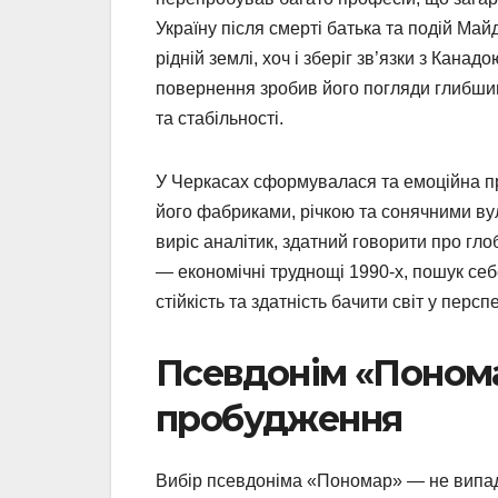
Україну після смерті батька та подій Ма
рідній землі, хоч і зберіг зв’язки з Кана
повернення зробив його погляди глибшим
та стабільності.
У Черкасах сформувалася та емоційна прив
його фабриками, річкою та сонячними ву
виріс аналітик, здатний говорити про гл
— економічні труднощі 1990-х, пошук себ
стійкість та здатність бачити світ у персп
Псевдонім «Понома
пробудження
Вибір псевдоніма «Пономар» — не випадк