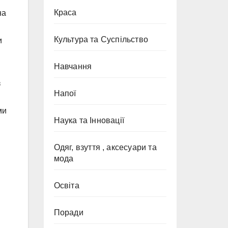
Краса
на
Культура та Суспільство
и
Навчання
з
Напої
ми
Наука та Інновації
Одяг, взуття , аксесуари та
мода
Освіта
Поради