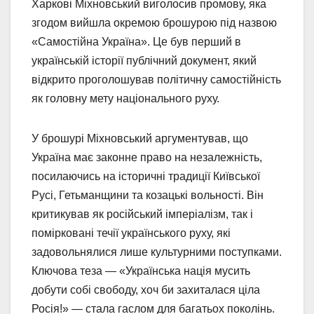
Харкові Міхновський виголосив промову, яка
згодом вийшла окремою брошурою під назвою
«Самостійна Україна». Це був перший в
українській історії публічний документ, який
відкрито проголошував політичну самостійність
як головну мету національного руху.
У брошурі Міхновський аргументував, що
Україна має законне право на незалежність,
посилаючись на історичні традиції Київської
Русі, Гетьманщини та козацькі вольності. Він
критикував як російський імперіалізм, так і
помірковані течії українського руху, які
задовольнялися лише культурними поступками.
Ключова теза — «Українська нація мусить
добути собі свободу, хоч би захиталася ціла
Росія!» — стала гаслом для багатьох поколінь.