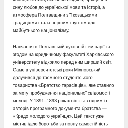
сину любов до української мови та історії, а
атмосфера Полтавщини з її козацькими
традиціями стала першим грунтом для
майбутнього націоналізму.
Навчання в Полтавській духовній семінарії та
згодом на юридичному факультеті Харківського
університету відкрило перед ним ширший світ.
Саме в університетські роки Міхновський
долучився до таємного студентського
товариства «Братство тарасівців», яке ставило
за мету пробудження національної свідомості
молоді. У 1891–1893 роках він став одним із
авторів програмного документа братства —
«Кредо молодого українця». Цей текст уже
містив ідею боротьби за повну самостійність