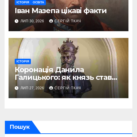
ІСТОРІЯ
ОСВІТА
Іван Мазепа цікаві факти
ЛИП 30, 2026
СЕРГІЙ ТКАЧ
ІСТОРІЯ
Коронація Данила
Галицького: як князь став
королем Русі
ЛИП 27, 2026
СЕРГІЙ ТКАЧ
Пошук