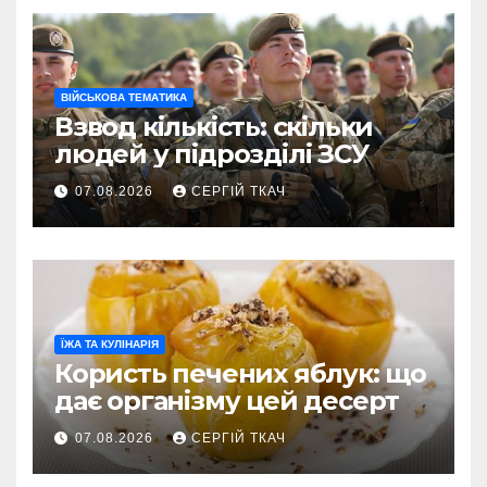
ВІЙСЬКОВА ТЕМАТИКА
Взвод кількість: скільки
людей у підрозділі ЗСУ
07.08.2026
СЕРГІЙ ТКАЧ
ЇЖА ТА КУЛІНАРІЯ
Користь печених яблук: що
дає організму цей десерт
07.08.2026
СЕРГІЙ ТКАЧ