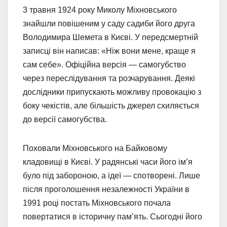
3 травня 1924 року Миколу Міхновського
знайшли повішеним у саду садиби його друга
Володимира Шемета в Києві. У передсмертній
записці він написав: «Ніж вони мене, краще я
сам себе». Офіційна версія — самогубство
через переслідування та розчарування. Деякі
дослідники припускають можливу провокацію з
боку чекістів, але більшість джерел схиляється
до версії самогубства.
Поховали Міхновського на Байковому
кладовищі в Києві. У радянські часи його ім’я
було під забороною, а ідеї — спотворені. Лише
після проголошення незалежності України в
1991 році постать Міхновського почала
повертатися в історичну пам’ять. Сьогодні його