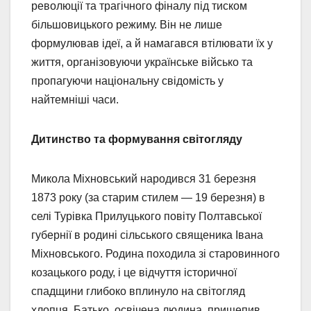
революції та трагічного фіналу під тиском
більшовицького режиму. Він не лише
формулював ідеї, а й намагався втілювати їх у
життя, організовуючи українське військо та
пропагуючи національну свідомість у
найтемніші часи.
Дитинство та формування світогляду
Микола Міхновський народився 31 березня
1873 року (за старим стилем — 19 березня) в
селі Турівка Прилуцького повіту Полтавської
губернії в родині сільського священика Івана
Міхновського. Родина походила зі старовинного
козацького роду, і це відчуття історичної
спадщини глибоко вплинуло на світогляд
хлопця. Батько, освічена людина, прищепив