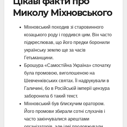
Цікаві факти про
Миколу Міхновського
Міхновський походив зі старовинного
козацького роду і гордився цим. Він часто
підкреслював, що його предки боронили
українську землю ще за часів
Гетьманщини.
Брошура «Самостійна Україна» спочатку
була промовою, виголошеною на
Шевченківських святах. Її надрукували в
Галичині, бо в Російській імперії цензура
заборонила б такий текст.
Міхновський був блискучим оратором.
Його промови збирали сотні слухачів і
часто закінчувалися арештами
організаторів, але ідеї продовжували