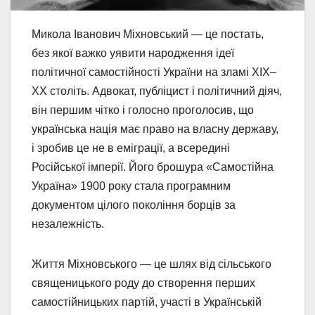
Микола Іванович Міхновський — це постать,
без якої важко уявити народження ідеї
політичної самостійності України на зламі XIX–
XX століть. Адвокат, публіцист і політичний діяч,
він першим чітко і голосно проголосив, що
українська нація має право на власну державу,
і зробив це не в еміграції, а всередині
Російської імперії. Його брошура «Самостійна
Україна» 1900 року стала програмним
документом цілого покоління борців за
незалежність.
Життя Міхновського — це шлях від сільського
священицького роду до створення перших
самостійницьких партій, участі в Українській