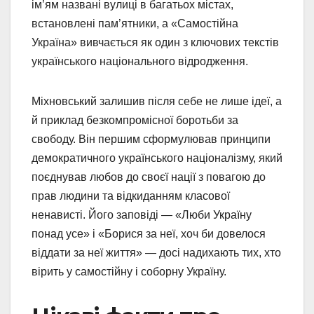
ім’ям названі вулиці в багатьох містах,
встановлені пам’ятники, а «Самостійна
Україна» вивчається як один з ключових текстів
українського національного відродження.
Міхновський залишив після себе не лише ідеї, а
й приклад безкомпромісної боротьби за
свободу. Він першим сформулював принципи
демократичного українського націоналізму, який
поєднував любов до своєї нації з повагою до
прав людини та відкиданням класової
ненависті. Його заповіді — «Люби Україну
понад усе» і «Борися за неї, хоч би довелося
віддати за неї життя» — досі надихають тих, хто
вірить у самостійну і соборну Україну.