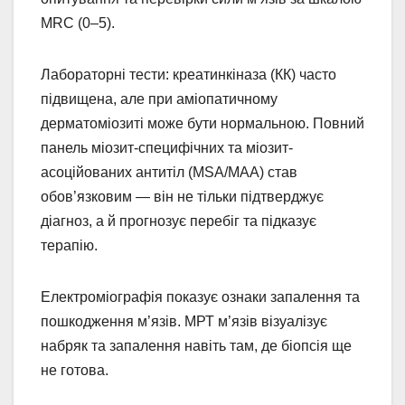
MRC (0–5).
Лабораторні тести: креатинкіназа (КК) часто
підвищена, але при аміопатичному
дерматоміозиті може бути нормальною. Повний
панель міозит-специфічних та міозит-
асоційованих антитіл (MSA/MAA) став
обов’язковим — він не тільки підтверджує
діагноз, а й прогнозує перебіг та підказує
терапію.
Електроміографія показує ознаки запалення та
пошкодження м’язів. МРТ м’язів візуалізує
набряк та запалення навіть там, де біопсія ще
не готова.