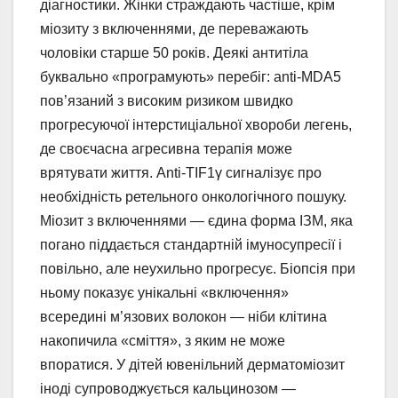
діагностики. Жінки страждають частіше, крім
міозиту з включеннями, де переважають
чоловіки старше 50 років. Деякі антитіла
буквально «програмують» перебіг: anti-MDA5
пов’язаний з високим ризиком швидко
прогресуючої інтерстиціальної хвороби легень,
де своєчасна агресивна терапія може
врятувати життя. Anti-TIF1γ сигналізує про
необхідність ретельного онкологічного пошуку.
Міозит з включеннями — єдина форма ІЗМ, яка
погано піддається стандартній імуносупресії і
повільно, але неухильно прогресує. Біопсія при
ньому показує унікальні «включення»
всередині м’язових волокон — ніби клітина
накопичила «сміття», з яким не може
впоратися. У дітей ювенільний дерматоміозит
іноді супроводжується кальцинозом —