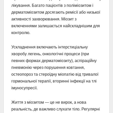
лікування. Багато пацієнтів з поліміозитом і
дерматоміозитом досягають ремісії або низької
активності захворювання. Міозит з
включеннями залишається найскладнішим для
контролю.
Ускладнення включають інтерстиціальну
хворобу легень, онкологічні процеси (при
певних формах дерматоміозиту), аспіраційну
пневмонію через порушення ковтання,
остеопороз та стероїдну міопатію від тривалої
гормональної терапії, вторинні інфекції на тлі
імуносупресії.
Життя з міозитом — це не вирок, а нова
реальність, де важливо слухати тіло. Регулярні