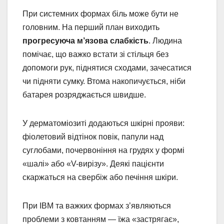
При системних формах біль може бути не
головним. На перший план виходить
прогресуюча м’язова слабкість
. Людина
помічає, що важко встати зі стільця без
допомоги рук, піднятися сходами, зачесатися
чи підняти сумку. Втома накопичується, ніби
батарея розряджається швидше.
У дерматоміозиті додаються шкірні прояви:
фіолетовий відтінок повік, папули над
суглобами, почервоніння на грудях у формі
«шалі» або «V-вирізу». Деякі пацієнти
скаржаться на свербіж або печіння шкіри.
При IBM та важких формах з’являються
проблеми з ковтанням — їжа «застрягає»,