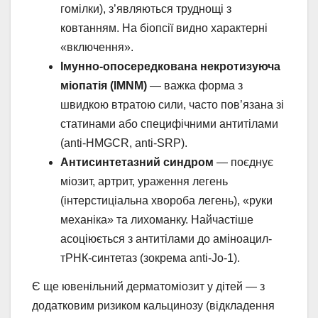
гомілки), з’являються труднощі з
ковтанням. На біопсії видно характерні
«включення».
Імунно-опосередкована некротизуюча
міопатія (IMNM)
— важка форма з
швидкою втратою сили, часто пов’язана зі
статинами або специфічними антитілами
(anti-HMGCR, anti-SRP).
Антисинтетазний синдром
— поєднує
міозит, артрит, ураження легень
(інтерстиціальна хвороба легень), «руки
механіка» та лихоманку. Найчастіше
асоціюється з антитілами до аміноацил-
тРНК-синтетаз (зокрема anti-Jo-1).
Є ще ювенільний дерматоміозит у дітей — з
додатковим ризиком кальцинозу (відкладення