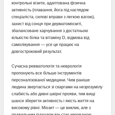
контрольні візити, адаптована фізична
активність (плавання, йога під наглядом
спеціаліста, силові вправи з легкою вагою),
захист від сонця при дерматоміозиті,
збалансоване харчування з достатньою
кількістю білка та вітаміну D, відмова від
самолікування — усе це працює на
довгостроковий результат.
Сучасна ревматологія та неврологія
пропонують все більше інструментів
персоналізованої медицини. Чим раніше
людина звертається зі скаргами на незрозумілу
слабкість або дивні шкірні прояви, тим вищі
шанси зберегти активність і якість життя на
високому рівні. Міозит — це виклик, але з
правильним підходом він стає керованою