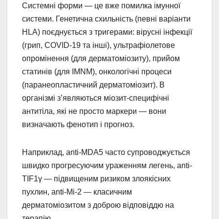
Системні форми — це вже помилка імунної
системи. Генетична схильність (певні варіанти
HLA) поєднується з тригерами: вірусні інфекції
(грип, COVID-19 та інші), ультрафіолетове
опромінення (для дерматоміозиту), прийом
статинів (для IMNM), онкологічні процеси
(паранеопластичний дерматоміозит). В
організмі з’являються міозит-специфічні
антитіла, які не просто маркери — вони
визначають фенотип і прогноз.
Наприклад, anti-MDA5 часто супроводжується
швидко прогресуючим ураженням легень, anti-
TIF1γ — підвищеним ризиком злоякісних
пухлин, anti-Mi-2 — класичним
дерматоміозитом з доброю відповіддю на
терапію.