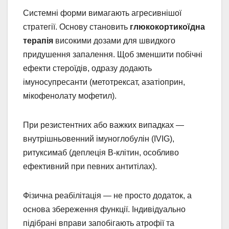
Системні форми вимагають агресивнішої
стратегії. Основу становить
глюкокортикоїдна
терапія
високими дозами для швидкого
придушення запалення. Щоб зменшити побічні
ефекти стероїдів, одразу додають
імуносупресанти (метотрексат, азатіоприн,
мікофенолату мофетил).
При резистентних або важких випадках —
внутрішньовенний імуноглобулін (IVIG),
ритуксимаб (деплеція B-клітин, особливо
ефективний при певних антитілах).
Фізична реабілітація — не просто додаток, а
основа збереження функції. Індивідуально
підібрані вправи запобігають атрофії та