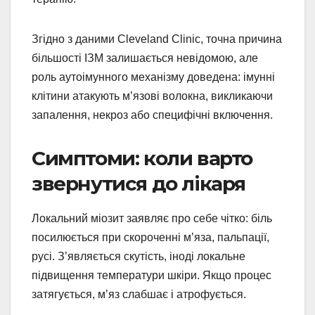
Згідно з даними Cleveland Clinic, точна причина
більшості ІЗМ залишається невідомою, але
роль аутоімунного механізму доведена: імунні
клітини атакують м’язові волокна, викликаючи
запалення, некроз або специфічні включення.
Симптоми: коли варто
звернутися до лікаря
Локальний міозит заявляє про себе чітко: біль
посилюється при скороченні м’яза, пальпації,
русі. З’являється скутість, іноді локальне
підвищення температури шкіри. Якщо процес
затягується, м’яз слабшає і атрофується.