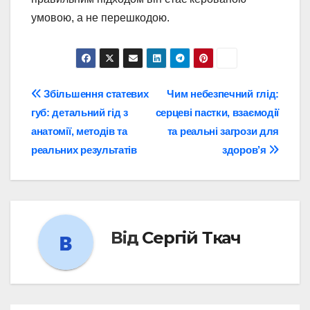
умовою, а не перешкодою.
Навігація
Збільшення статевих
Чим небезпечний глід:
губ: детальний гід з
серцеві пастки, взаємодії
записів
анатомії, методів та
та реальні загрози для
реальних результатів
здоров’я
Від
Сергій Ткач