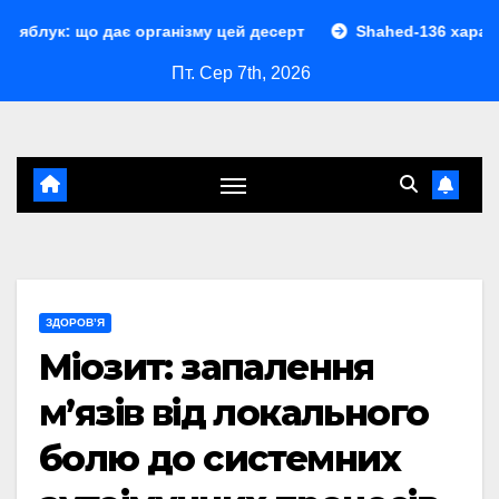
Перейти
дає організму цей десерт
Shahed-136 характеристики: по
до
Пт. Сер 7th, 2026
контенту
ЗДОРОВ’Я
Міозит: запалення
м’язів від локального
болю до системних