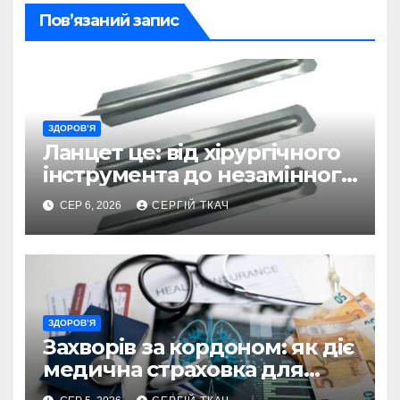
Пов’язаний запис
ЗДОРОВ’Я
Ланцет це: від хірургічного
інструмента до незамінного
помічника в діагностиці
СЕР 6, 2026
СЕРГІЙ ТКАЧ
ЗДОРОВ’Я
Захворів за кордоном: як діє
медична страховка для
туристів