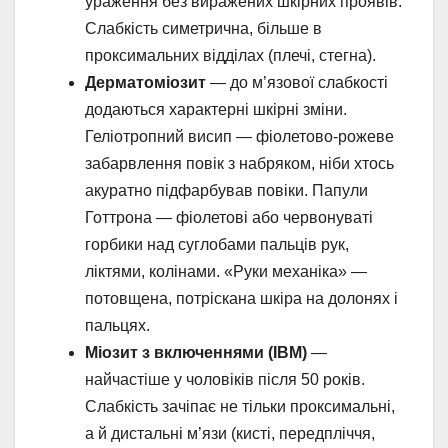
ураження без виражених шкірних проявів.
Слабкість симетрична, більше в
проксимальних відділах (плечі, стегна).
Дерматоміозит
— до м’язової слабкості
додаються характерні шкірні зміни.
Геліотропний висип — фіолетово-рожеве
забарвлення повік з набряком, ніби хтось
акуратно підфарбував повіки. Папули
Готтрона — фіолетові або червонуваті
горбики над суглобами пальців рук,
ліктями, колінами. «Руки механіка» —
потовщена, потріскана шкіра на долонях і
пальцях.
Міозит з включеннями (IBM)
—
найчастіше у чоловіків після 50 років.
Слабкість зачіпає не тільки проксимальні,
а й дистальні м’язи (кисті, передпліччя,