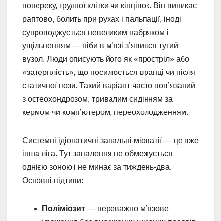
попереку, грудної клітки чи кінцівок. Він виникає
раптово, болить при рухах і пальпації, іноді
супроводжується невеликим набряком і
ущільненням — ніби в м’язі з’явився тугий
вузол. Люди описують його як «простріл» або
«затерплість», що посилюється вранці чи після
статичної пози. Такий варіант часто пов’язаний
з остеохондрозом, тривалим сидінням за
кермом чи комп’ютером, переохолодженням.
Системні ідіопатичні запальні міопатії — це вже
інша ліга. Тут запалення не обмежується
однією зоною і не минає за тиждень-два.
Основні підтипи:
Поліміозит
— переважно м’язове