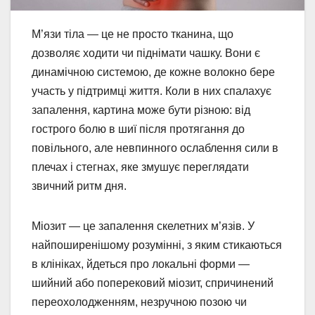
М’язи тіла — це не просто тканина, що
дозволяє ходити чи піднімати чашку. Вони є
динамічною системою, де кожне волокно бере
участь у підтримці життя. Коли в них спалахує
запалення, картина може бути різною: від
гострого болю в шиї після протягання до
повільного, але невпинного ослаблення сили в
плечах і стегнах, яке змушує переглядати
звичний ритм дня.
Міозит — це запалення скелетних м’язів. У
найпоширенішому розумінні, з яким стикаються
в клініках, йдеться про локальні форми —
шийний або поперековий міозит, спричинений
переохолодженням, незручною позою чи