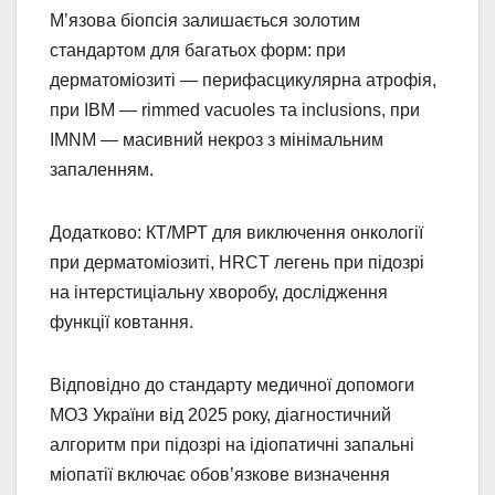
М’язова біопсія залишається золотим
стандартом для багатьох форм: при
дерматоміозиті — перифасцикулярна атрофія,
при IBM — rimmed vacuoles та inclusions, при
IMNM — масивний некроз з мінімальним
запаленням.
Додатково: КТ/МРТ для виключення онкології
при дерматоміозиті, HRCT легень при підозрі
на інтерстиціальну хворобу, дослідження
функції ковтання.
Відповідно до стандарту медичної допомоги
МОЗ України від 2025 року, діагностичний
алгоритм при підозрі на ідіопатичні запальні
міопатії включає обов’язкове визначення