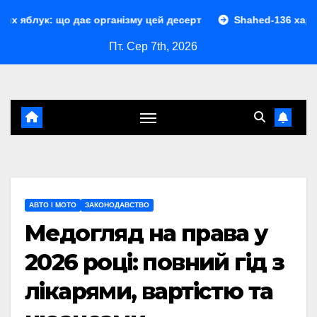
Перейти
дає організму цей десерт
Shahed-136 характеристики: по
до
Пт. Сер 7th, 2026
контенту
АВТО І МОТО
ЗАКОНОДАВСТВО
Медогляд на права у
2026 році: повний гід з
лікарями, вартістю та