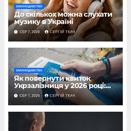
ЗАКОНОДАВСТВО
До скількох можна слухати
музику в Україні
СЕР 7, 2026
СЕРГІЙ ТКАЧ
ЗАКОНОДАВСТВО
Як повернути квиток
Укрзалізниця у 2026 році:
правила і суми
СЕР 7, 2026
СЕРГІЙ ТКАЧ