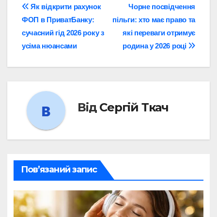
Навігація
Як відкрити рахунок
Чорне посвідчення
ФОП в ПриватБанку:
пільги: хто має право та
записів
сучасний гід 2026 року з
які переваги отримує
усіма нюансами
родина у 2026 році
Від
Сергій Ткач
Пов’язаний запис