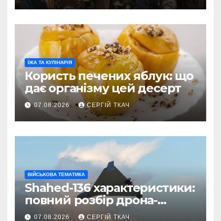
ЇЖА ТА КУЛІНАРІЯ
Користь печених яблук: що
дає організму цей десерт
07.08.2026
СЕРГІЙ ТКАЧ
ВІЙСЬКОВА ТЕМАТИКА
Shahed-136 характеристики:
повний розбір дрона-
камікадзе
07.08.2026
СЕРГІЙ ТКАЧ