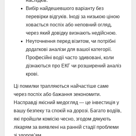
наслідків.
Вибір найдешевшого варіанту без
перевірки відгуків. Іноді за низькою ціною
ховається поспіх або неповний огляд,
через який довідку визнають недійсною.
Неуточнення перед візитом, чи потрібні
додаткові аналізи для вашої категорії.
Професійні водії часто здивовані, коли
дізнаються про ЕКГ чи розширений аналіз
крові.
Ці помилки трапляються найчастіше саме
через поспіх або бажання зекономити.
Насправді якісний медогляд — це інвестиція у
вашу безпеку та спокій на дорозі. Багато водіїв,
які пройшли комісію чесно, згодом дякують
лікарям за виявлені на ранній стадії проблеми
зі здоров’ям.