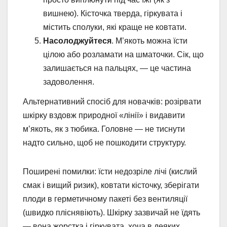
вишнею). Кісточка тверда, гіркувата і
містить сполуки, які краще не ковтати.
Насолоджуйтеся
. М’якоть можна їсти
цілою або розламати на шматочки. Сік, що
залишається на пальцях, — це частина
задоволення.
Альтернативний спосіб для новачків: розірвати
шкірку вздовж природної «лінії» і видавити
м’якоть, як з тюбика. Головне — не тиснути
надто сильно, щоб не пошкодити структуру.
Поширені помилки: їсти недозріле лічі (кислий
смак і вищий ризик), ковтати кісточку, зберігати
плоди в герметичному пакеті без вентиляції
(швидко пліснявіють). Шкірку зазвичай не їдять
— вона жорстка і гіркувата, хоча в деяких