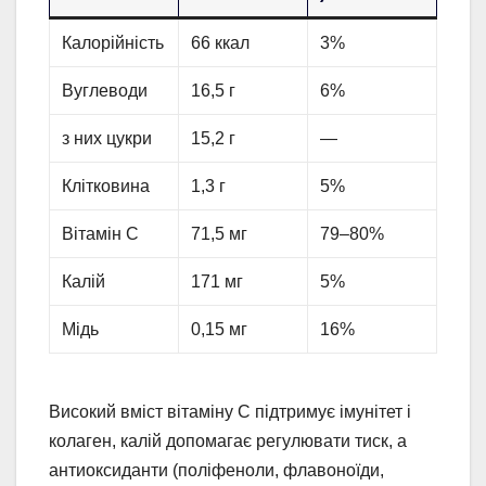
Калорійність
66 ккал
3%
Вуглеводи
16,5 г
6%
з них цукри
15,2 г
—
Клітковина
1,3 г
5%
Вітамін C
71,5 мг
79–80%
Калій
171 мг
5%
Мідь
0,15 мг
16%
Високий вміст вітаміну C підтримує імунітет і
колаген, калій допомагає регулювати тиск, а
антиоксиданти (поліфеноли, флавоноїди,