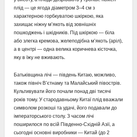
плід — це ягода діаметром 3–4 см з
характерною горбкуватою шкіркою, яка
захищає ніжну м’якоть від зовнішніх
пошкоджень і шкідників. Під шкіркою — біла
або злегка кремова, желеподібна м’якоть (аріл),
а в центрі — одна велика коричнева кісточка,
яку в їжу не вживають.
Батьківщина лічі — південь Китаю, можливо,
також північ В’єтнаму та Малайський півострів.
Культивувати його почали понад дві тисячі
років тому. У стародавньому Китаї плід вважали
символом розкоші та удачі, його подавали до
імператорського столу. З часом лічі
поширилося по всій Південно-Східній Азії, а
сьогодні основні виробники — Китай (до 2