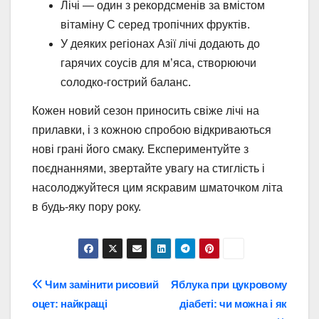
Лічі — один з рекордсменів за вмістом
вітаміну C серед тропічних фруктів.
У деяких регіонах Азії лічі додають до
гарячих соусів для м’яса, створюючи
солодко-гострий баланс.
Кожен новий сезон приносить свіже лічі на
прилавки, і з кожною спробою відкриваються
нові грані його смаку. Експериментуйте з
поєднаннями, звертайте увагу на стиглість і
насолоджуйтеся цим яскравим шматочком літа
в будь-яку пору року.
Навігація
Чим замінити рисовий
Яблука при цукровому
оцет: найкращі
діабеті: чи можна і як
записів