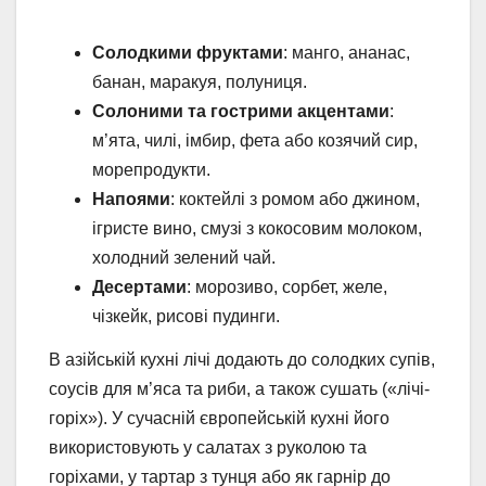
Солодкими фруктами
: манго, ананас,
банан, маракуя, полуниця.
Солоними та гострими акцентами
:
м’ята, чилі, імбир, фета або козячий сир,
морепродукти.
Напоями
: коктейлі з ромом або джином,
ігристе вино, смузі з кокосовим молоком,
холодний зелений чай.
Десертами
: морозиво, сорбет, желе,
чізкейк, рисові пудинги.
В азійській кухні лічі додають до солодких супів,
соусів для м’яса та риби, а також сушать («лічі-
горіх»). У сучасній європейській кухні його
використовують у салатах з руколою та
горіхами, у тартар з тунця або як гарнір до