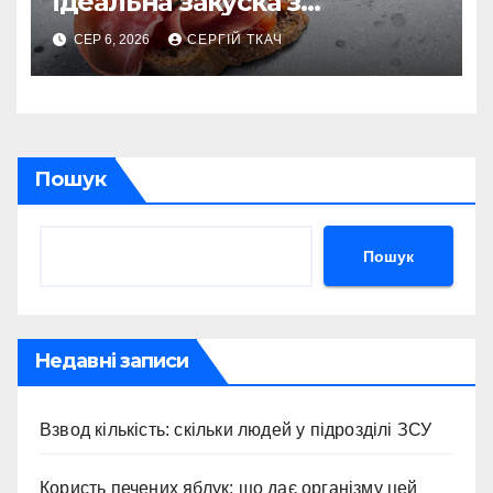
ідеальна закуска з
характером
СЕР 6, 2026
СЕРГІЙ ТКАЧ
Пошук
Пошук
Недавні записи
Взвод кількість: скільки людей у підрозділі ЗСУ
Користь печених яблук: що дає організму цей