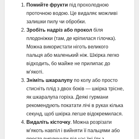
Помийте фрукти
під прохолодною
проточною водою. Це видаляє можливі
залишки пилу чи обробки.
Зробіть надріз або прокол
біля
плодоніжки (там, де кріпилася гілочка).
Можна використати ніготь великого
пальця або маленький ніж. Шкірка легко
відходить, бо майже не прилипає до
м’якоті.
Зніміть шкаралупу
по колу або просто
стисніть плід з двох боків — шкірка трісне,
як шкаралупа горіха. Деякі гурмани
рекомендують покатати лічі в руках кілька
секунд, щоб шкірка легше відокремилася.
Видаліть кісточку
. Можна розрізати
м’якоть навпіл і вийняти її пальцями або
просто виплюнути під час їжі (як з