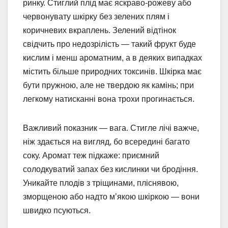
ринку. Стиглий плід має яскраво-рожеву або
червонувату шкірку без зелених плям і
коричневих вкраплень. Зелений відтінок
свідчить про недозрілість — такий фрукт буде
кислим і менш ароматним, а в деяких випадках
містить більше природних токсинів. Шкірка має
бути пружною, але не твердою як камінь; при
легкому натисканні вона трохи прогинається.
Важливий показник — вага. Стигле лічі важче,
ніж здається на вигляд, бо всередині багато
соку. Аромат теж підкаже: приємний
солодкуватий запах без кислинки чи бродіння.
Уникайте плодів з тріщинами, пліснявою,
зморщеною або надто м’якою шкіркою — вони
швидко псуються.