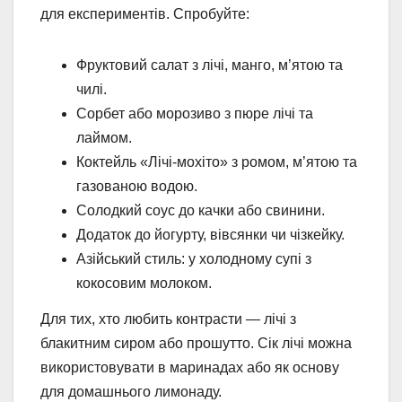
для експериментів. Спробуйте:
Фруктовий салат з лічі, манго, м’ятою та
чилі.
Сорбет або морозиво з пюре лічі та
лаймом.
Коктейль «Лічі-мохіто» з ромом, м’ятою та
газованою водою.
Солодкий соус до качки або свинини.
Додаток до йогурту, вівсянки чи чізкейку.
Азійський стиль: у холодному супі з
кокосовим молоком.
Для тих, хто любить контрасти — лічі з
блакитним сиром або прошутто. Сік лічі можна
використовувати в маринадах або як основу
для домашнього лимонаду.