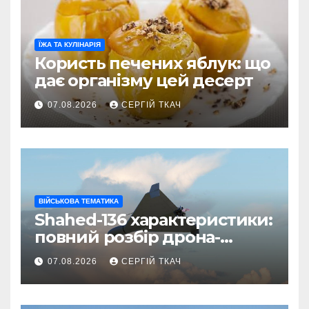
ЇЖА ТА КУЛІНАРІЯ
Користь печених яблук: що
дає організму цей десерт
07.08.2026
СЕРГІЙ ТКАЧ
ВІЙСЬКОВА ТЕМАТИКА
Shahed-136 характеристики:
повний розбір дрона-
камікадзе
07.08.2026
СЕРГІЙ ТКАЧ