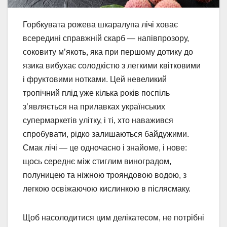
Горбкувата рожева шкаралупа лічі ховає
всередині справжній скарб — напівпрозору,
соковиту м’якоть, яка при першому дотику до
язика вибухає солодкістю з легкими квітковими
і фруктовими нотками. Цей невеликий
тропічний плід уже кілька років поспіль
з’являється на прилавках українських
супермаркетів улітку, і ті, хто наважився
спробувати, рідко залишаються байдужими.
Смак лічі — це одночасно і знайоме, і нове:
щось середнє між стиглим виноградом,
полуницею та ніжною трояндовою водою, з
легкою освіжаючою кислинкою в післясмаку.
Щоб насолодитися цим делікатесом, не потрібні