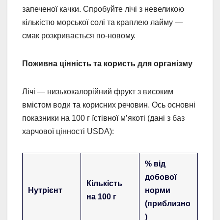
запеченої качки. Спробуйте лічі з невеликою
кількістю морської солі та краплею лайму —
смак розкривається по-новому.
Поживна цінність та користь для організму
Лічі — низькокалорійний фрукт з високим
вмістом води та корисних речовин. Ось основні
показники на 100 г їстівної м’якоті (дані з баз
харчової цінності USDA):
% від
добової
Кількість
Нутрієнт
норми
на 100 г
(приблизно
)