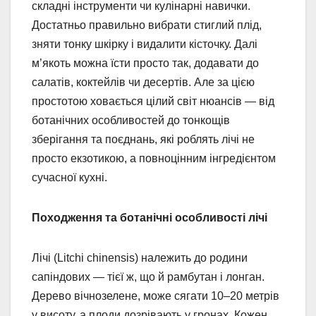
складні інструменти чи кулінарні навички.
Достатньо правильно вибрати стиглий плід,
зняти тонку шкірку і видалити кісточку. Далі
м’якоть можна їсти просто так, додавати до
салатів, коктейлів чи десертів. Але за цією
простотою ховається цілий світ нюансів — від
ботанічних особливостей до тонкощів
зберігання та поєднань, які роблять лічі не
просто екзотикою, а повноцінним інгредієнтом
сучасної кухні.
Походження та ботанічні особливості лічі
Лічі (Litchi chinensis) належить до родини
сапіндових — тієї ж, що й рамбутан і лонган.
Дерево вічнозелене, може сягати 10–20 метрів
у висоту, а плоди дозрівають у гронах. Кожен