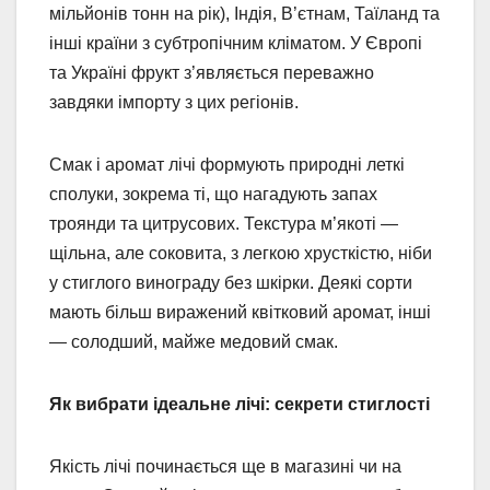
мільйонів тонн на рік), Індія, В’єтнам, Таїланд та
інші країни з субтропічним кліматом. У Європі
та Україні фрукт з’являється переважно
завдяки імпорту з цих регіонів.
Смак і аромат лічі формують природні леткі
сполуки, зокрема ті, що нагадують запах
троянди та цитрусових. Текстура м’якоті —
щільна, але соковита, з легкою хрусткістю, ніби
у стиглого винограду без шкірки. Деякі сорти
мають більш виражений квітковий аромат, інші
— солодший, майже медовий смак.
Як вибрати ідеальне лічі: секрети стиглості
Якість лічі починається ще в магазині чи на