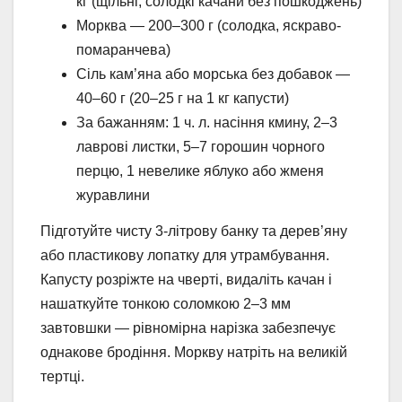
кг (щільні, солодкі качани без пошкоджень)
Морква — 200–300 г (солодка, яскраво-
помаранчева)
Сіль кам’яна або морська без добавок —
40–60 г (20–25 г на 1 кг капусти)
За бажанням: 1 ч. л. насіння кмину, 2–3
лаврові листки, 5–7 горошин чорного
перцю, 1 невелике яблуко або жменя
журавлини
Підготуйте чисту 3-літрову банку та дерев’яну
або пластикову лопатку для утрамбування.
Капусту розріжте на чверті, видаліть качан і
нашаткуйте тонкою соломкою 2–3 мм
завтовшки — рівномірна нарізка забезпечує
однакове бродіння. Моркву натріть на великій
тертці.