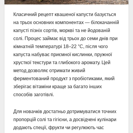
Класичний рецепт квашеної капусти базується
на трьох основних компонентах — білокачанній
капусті пізніх сортів, моркві та не йодованій
солі. Процес займає від трьох до семи днів при
кімнатній температурі 18–22 °C, після чого
капуста набуває приємної кислинки, пружної
хрусткої текстури та глибокого аромату. Цей
метод дозволяє отримати живий
ферментований продукт з пробіотиками, який
зберігає вітаміни краще за багато інших
способів заготівлі.
Для новачків достатньо дотримуватися точних
пропорцій солі та гігієни, а досвідчені кулінари
додають спеції, фрукти чи регулюють час