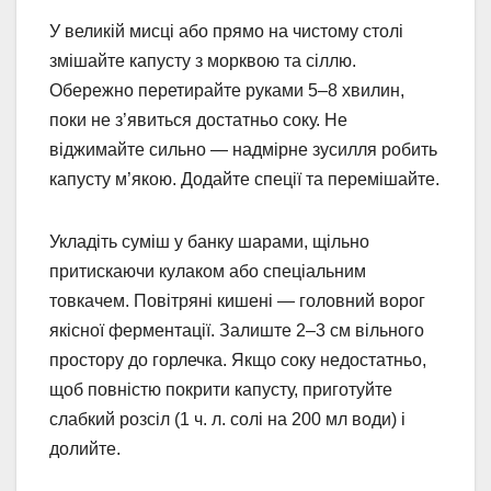
У великій мисці або прямо на чистому столі
змішайте капусту з морквою та сіллю.
Обережно перетирайте руками 5–8 хвилин,
поки не з’явиться достатньо соку. Не
віджимайте сильно — надмірне зусилля робить
капусту м’якою. Додайте спеції та перемішайте.
Укладіть суміш у банку шарами, щільно
притискаючи кулаком або спеціальним
товкачем. Повітряні кишені — головний ворог
якісної ферментації. Залиште 2–3 см вільного
простору до горлечка. Якщо соку недостатньо,
щоб повністю покрити капусту, приготуйте
слабкий розсіл (1 ч. л. солі на 200 мл води) і
долийте.