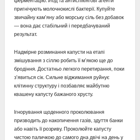
ферментацію. Йод та антиспікінгові агенти
пригнічують молочнокислі бактерії. Купуйте
звичайну кам’яну або морську сіль без добавок
— вона дає стабільний і передбачуваний
результат.
Надмірне розминання капусти на етапі
змішування з сіллю робить її м’якою ще до
бродіння. Достатньо легкого перетирання, поки
з’явиться сік. Сильне віджимання руйнує
клітинну структуру і позбавляє майбутню
квашену капусту бажаного хрусту.
Ігнорування щоденного проколювання
призводить до накопичення газів, здуття банки
або навіть її розриву. Проколюйте капусту
чистою паличкою до самого дна двічі на день у