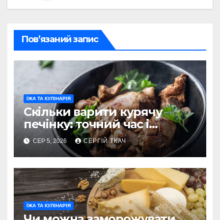
Пов’язаний запис
ЇЖА ТА КУЛІНАРІЯ
Скільки варити курячу
печінку: точний час і
секрети ніжності
СЕР 5, 2026
СЕРГІЙ ТКАЧ
ЇЖА ТА КУЛІНАРІЯ
Чи можна заморожувати