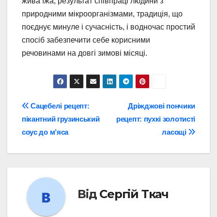
жива їжа, результат співпраці людини з
природними мікроорганізмами, традиція, що
поєднує минуле і сучасність, і водночас простий
спосіб забезпечити себе корисними
речовинами на довгі зимові місяці.
Навігація
Сацебелі рецепт:
Дріжджові пончики
пікантний грузинський
рецепт: пухкі золотисті
записів
соус до м’яса
ласощі
Від
Сергій Ткач