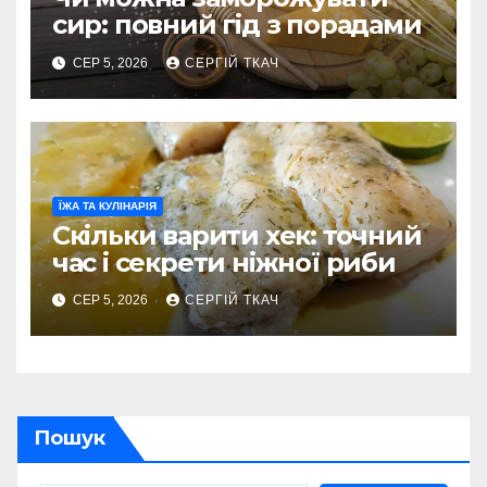
сир: повний гід з порадами
СЕР 5, 2026
СЕРГІЙ ТКАЧ
ЇЖА ТА КУЛІНАРІЯ
Скільки варити хек: точний
час і секрети ніжної риби
СЕР 5, 2026
СЕРГІЙ ТКАЧ
Пошук