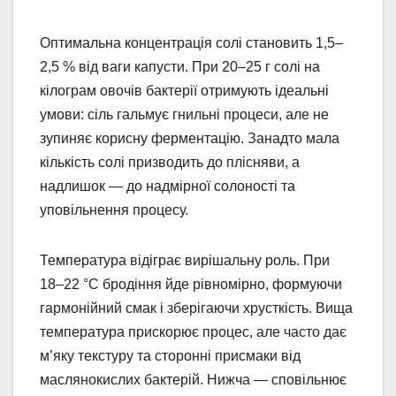
Оптимальна концентрація солі становить 1,5–
2,5 % від ваги капусти. При 20–25 г солі на
кілограм овочів бактерії отримують ідеальні
умови: сіль гальмує гнильні процеси, але не
зупиняє корисну ферментацію. Занадто мала
кількість солі призводить до плісняви, а
надлишок — до надмірної солоності та
уповільнення процесу.
Температура відіграє вирішальну роль. При
18–22 °C бродіння йде рівномірно, формуючи
гармонійний смак і зберігаючи хрусткість. Вища
температура прискорює процес, але часто дає
м’яку текстуру та сторонні присмаки від
маслянокислих бактерій. Нижча — сповільнює