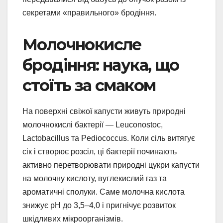
секретами «правильного» бродіння.
Молочнокисле
бродіння: наука, що
стоїть за смаком
На поверхні свіжої капусти живуть природні
молочнокислі бактерії — Leuconostoc,
Lactobacillus та Pediococcus. Коли сіль витягує
сік і створює розсіл, ці бактерії починають
активно перетворювати природні цукри капусти
на молочну кислоту, вуглекислий газ та
ароматичні сполуки. Саме молочна кислота
знижує pH до 3,5–4,0 і пригнічує розвиток
шкідливих мікроорганізмів.