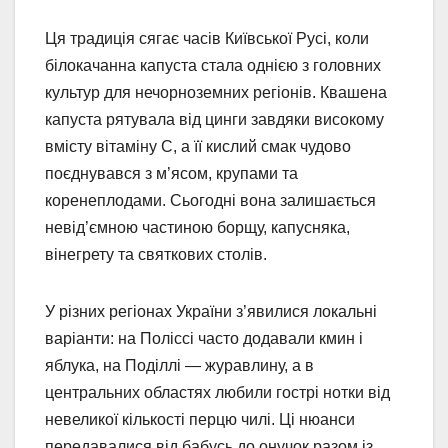
Ця традиція сягає часів Київської Русі, коли
білокачанна капуста стала однією з головних
культур для нечорноземних регіонів. Квашена
капуста рятувала від цинги завдяки високому
вмісту вітаміну C, а її кислий смак чудово
поєднувався з м’ясом, крупами та
коренеплодами. Сьогодні вона залишається
невід’ємною частиною борщу, капусняка,
вінегрету та святкових столів.
У різних регіонах України з’явилися локальні
варіанти: на Поліссі часто додавали кмин і
яблука, на Поділлі — журавлину, а в
центральних областях любили гострі нотки від
невеликої кількості перцю чилі. Ці нюанси
передавалися від бабусь до онучок разом із