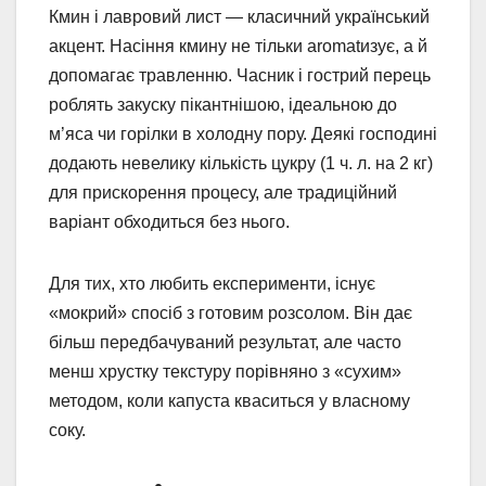
Кмин і лавровий лист — класичний український
акцент. Насіння кмину не тільки aromatизує, а й
допомагає травленню. Часник і гострий перець
роблять закуску пікантнішою, ідеальною до
м’яса чи горілки в холодну пору. Деякі господині
додають невелику кількість цукру (1 ч. л. на 2 кг)
для прискорення процесу, але традиційний
варіант обходиться без нього.
Для тих, хто любить експерименти, існує
«мокрий» спосіб з готовим розсолом. Він дає
більш передбачуваний результат, але часто
менш хрустку текстуру порівняно з «сухим»
методом, коли капуста кваситься у власному
соку.