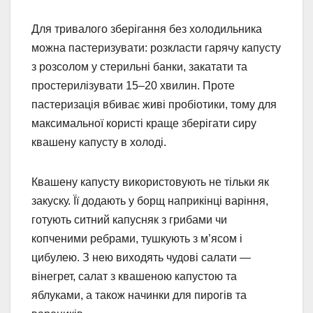
Для тривалого зберігання без холодильника
можна пастеризувати: розкласти гарячу капусту
з розсолом у стерильні банки, закатати та
простерилізувати 15–20 хвилин. Проте
пастеризація вбиває живі пробіотики, тому для
максимальної користі краще зберігати сиру
квашену капусту в холоді.
Квашену капусту використовують не тільки як
закуску. Її додають у борщ наприкінці варіння,
готують ситний капусняк з грибами чи
копченими ребрами, тушкують з м’ясом і
цибулею. З нею виходять чудові салати —
вінегрет, салат з квашеною капустою та
яблуками, а також начинки для пирогів та