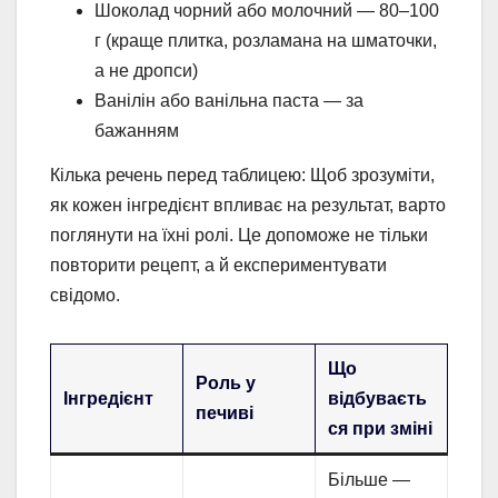
Шоколад чорний або молочний — 80–100
г (краще плитка, розламана на шматочки,
а не дропси)
Ванілін або ванільна паста — за
бажанням
Кілька речень перед таблицею: Щоб зрозуміти,
як кожен інгредієнт впливає на результат, варто
поглянути на їхні ролі. Це допоможе не тільки
повторити рецепт, а й експериментувати
свідомо.
Що
Роль у
Інгредієнт
відбуваєть
печиві
ся при зміні
Більше —