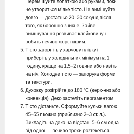
Перемішуйте лопаткою або руками, поки
не утвориться м’яке тісто. Не вимішуйте
довго — достатньо 20–30 секунд після
того, як борошно зникне. Зайве
вимішування розвиває клейковину і
робить печиво жорсткішим.
Тісто загорніть у харчову плівку і
приберіть у холодильник мінімум на 1
годину, краще на 1,5–2 години або навіть
на ніч. Холодне тісто — запорука форми
та текстури.
Духовку розігрійте до 180 °C (верх-низ або
конвекція). Деко застеліть пергаментом.
Тісто дістаньте. Сформуйте кульки вагою
45–55 г кожна (приблизно 2–3 ст. л.).
Викладіть на деко на відстані 5–6 см одна
від одної — печиво трохи розтекеться.