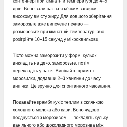
контейнері при кімнатній температурі до 4–5
днів. Воно залишається м’яким завдяки
високому вмісту жиру. Для довшого зберігання
заморозьте вже випечене печиво —
розморозьте при кімнатній температурі або
розігрійте 10–15 секунд у мікрохвильовці.
Тісто можна заморозити у формі кульок:
викладіть на деко, заморозьте, потім
перекладіть у пакет. Випікайте прямо з
морозилки, додавши 2–3 хвилини до часу
випічки. Це зручно для спонтанного чаювання.
Подавайте крамбл кукіс теплим з склянкою
холодного молока або кави. Воно чудово
поєднується з морозивом — покладіть кульку
ванільного або шоколадного морозива між