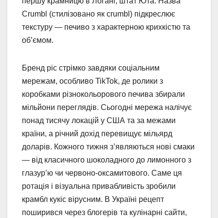
першу крамницю в Логані, штат Юта. Назва
Crumbl (стилізовано як crumbl) підкреслює
текстуру — печиво з характерною крихкістю та
об’ємом.
Бренд ріс стрімко завдяки соціальним
мережам, особливо TikTok, де ролики з
коробками різнокольорового печива збирали
мільйони переглядів. Сьогодні мережа налічує
понад тисячу локацій у США та за межами
країни, а річний дохід перевищує мільярд
доларів. Кожного тижня з’являються нові смаки
— від класичного шоколадного до лимонного з
глазур’ю чи червоно-оксамитового. Саме ця
ротація і візуальна привабливість зробили
крамбл кукіс вірусним. В Україні рецепт
поширився через блогерів та кулінарні сайти,