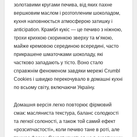
золотавими кругами печива, від яких пахне
вершковим маслом і розтопленим шоколадом,
кухня наповнюється атмосферою затишку і
anticipation. Крамбл кукіс — це печиво з ніжною,
трохи крихкою скоринкою зверху та м’якою,
майже кремовою серединою всередині, часто
прикрашене шматочками шоколаду, які
частково западають у тісто. Воно стало
справжнім феноменом завдяки мережі Crumbl
Cookies і швидко перекочувало в домашні кухні
по всьому світу, включаючи Україну.
Домашня версія легко повторює фірмовий
смак: масляниста текстура, баланс солодкості
та легкої солоності, а також той самий ефект
«розсипчастості», коли печиво тане в роті, але