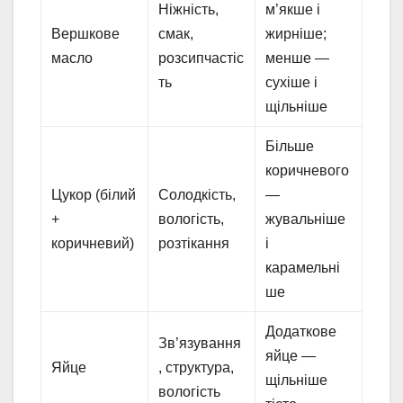
Ніжність,
м’якше і
Вершкове
смак,
жирніше;
масло
розсипчастіс
менше —
ть
сухіше і
щільніше
Більше
коричневого
Цукор (білий
Солодкість,
—
+
вологість,
жувальніше
коричневий)
розтікання
і
карамельні
ше
Додаткове
Зв’язування
яйце —
Яйце
, структура,
щільніше
вологість