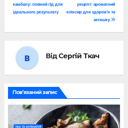
камбалу: повний гід для
рецепт: ароматний
записів
ідеального результату
еліксир для здоров’я та
затишку
Від
Сергій Ткач
Пов’язаний запис
ЇЖА ТА КУЛІНАРІЯ