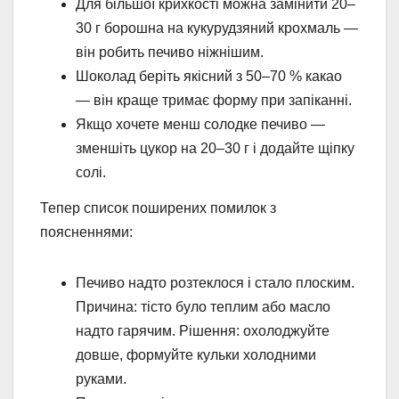
Для більшої крихкості можна замінити 20–
30 г борошна на кукурудзяний крохмаль —
він робить печиво ніжнішим.
Шоколад беріть якісний з 50–70 % какао
— він краще тримає форму при запіканні.
Якщо хочете менш солодке печиво —
зменшіть цукор на 20–30 г і додайте щіпку
солі.
Тепер список поширених помилок з
поясненнями:
Печиво надто розтеклося і стало плоским.
Причина: тісто було теплим або масло
надто гарячим. Рішення: охолоджуйте
довше, формуйте кульки холодними
руками.