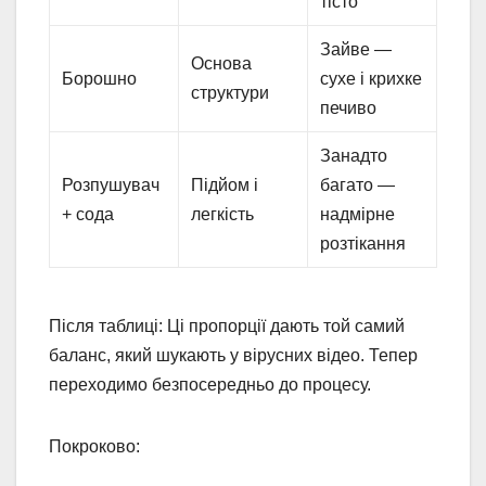
тісто
Зайве —
Основа
Борошно
сухе і крихке
структури
печиво
Занадто
Розпушувач
Підйом і
багато —
+ сода
легкість
надмірне
розтікання
Після таблиці: Ці пропорції дають той самий
баланс, який шукають у вірусних відео. Тепер
переходимо безпосередньо до процесу.
Покроково: