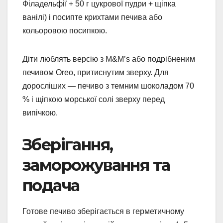
Філадельфії + 50 г цукрової пудри + щіпка
ванілі) і посипте крихтами печива або
кольоровою посипкою.
Діти люблять версію з M&M’s або подрібненим
печивом Oreo, притиснутим зверху. Для
доросліших — печиво з темним шоколадом 70
% і щіпкою морської солі зверху перед
випічкою.
Зберігання,
заморожування та
подача
Готове печиво зберігається в герметичному