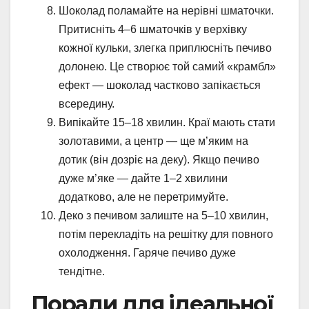
Шоколад поламайте на нерівні шматочки.
Притисніть 4–6 шматочків у верхівку
кожної кульки, злегка приплюсніть печиво
долонею. Це створює той самий «крамбл»
ефект — шоколад частково запікається
всередину.
Випікайте 15–18 хвилин. Краї мають стати
золотавими, а центр — ще м’яким на
дотик (він дозріє на деку). Якщо печиво
дуже м’яке — дайте 1–2 хвилини
додатково, але не перетримуйте.
Деко з печивом залиште на 5–10 хвилин,
потім перекладіть на решітку для повного
охолодження. Гаряче печиво дуже
тендітне.
Поради для ідеальної