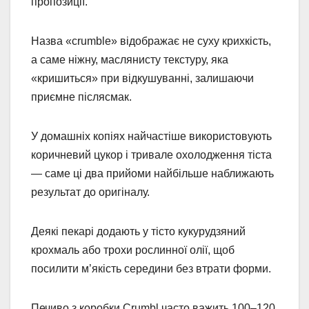
пропозиції.
Назва «crumble» відображає не суху крихкість,
а саме ніжну, маслянисту текстуру, яка
«кришиться» при відкушуванні, залишаючи
приємне післясмак.
У домашніх копіях найчастіше використовують
коричневий цукор і тривале охолодження тіста
— саме ці два прийоми найбільше наближають
результат до оригіналу.
Деякі пекарі додають у тісто кукурудзяний
крохмаль або трохи рослинної олії, щоб
посилити м’якість середини без втрати форми.
Печиво з коробки Crumbl часто важить 100–120