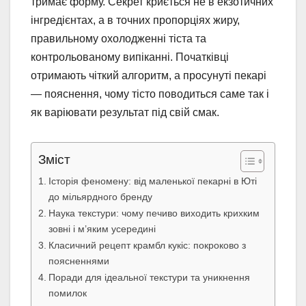
тримає форму. Секрет криється не в екзотичних
інгредієнтах, а в точних пропорціях жиру,
правильному охолодженні тіста та
контрольованому випіканні. Початківці
отримають чіткий алгоритм, а просунуті пекарі
— пояснення, чому тісто поводиться саме так і
як варіювати результат під свій смак.
Зміст
Історія феномену: від маленької пекарні в Юті
до мільярдного бренду
Наука текстури: чому печиво виходить крихким
зовні і м’яким усередині
Класичний рецепт крамбл кукіс: покроково з
поясненнями
Поради для ідеальної текстури та уникнення
помилок