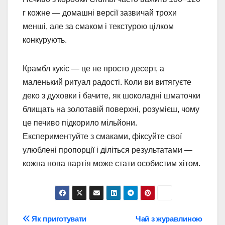
г кожне — домашні версії зазвичай трохи
менші, але за смаком і текстурою цілком
конкурують.
Крамбл кукіс — це не просто десерт, а
маленький ритуал радості. Коли ви витягуєте
деко з духовки і бачите, як шоколадні шматочки
блищать на золотавій поверхні, розумієш, чому
це печиво підкорило мільйони.
Експериментуйте з смаками, фіксуйте свої
улюблені пропорції і діліться результатами —
кожна нова партія може стати особистим хітом.
Навігація
Як приготувати
Чай з журавлиною