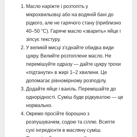
Масло наріжте і розтопіть у
мікрохвильовці або на водяній бані до
рідкого, але не гарячого стану (приблизно
40–50 °C). Гаряче масло «зварить» яйце і
зіпсує текстуру.
У великій мисці з’єднайте обидва види
цукру. Вилийте розтоплене масло. Не
перемішуйте одразу — дайте цукру трохи
«підтанути» в жирі 1–2 хвилини. Це
допомагає рівномірному розподілу.
Додайте яйце і ваніль. Перемішайте до
однорідності. Суміш буде рідкуватою — це
нормально.
Окремо просійте борошно з
розпушувачем, содою та сіллю. Всипте
сухі інгредієнти в масляну суміш.