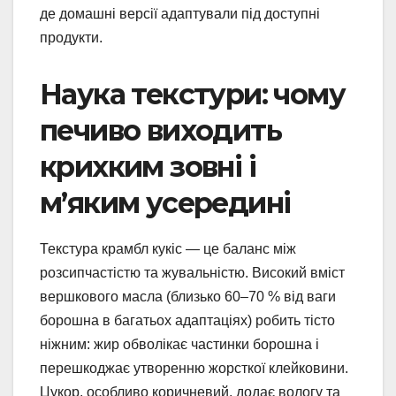
де домашні версії адаптували під доступні
продукти.
Наука текстури: чому
печиво виходить
крихким зовні і
м’яким усередині
Текстура крамбл кукіс — це баланс між
розсипчастістю та жувальністю. Високий вміст
вершкового масла (близько 60–70 % від ваги
борошна в багатьох адаптаціях) робить тісто
ніжним: жир обволікає частинки борошна і
перешкоджає утворенню жорсткої клейковини.
Цукор, особливо коричневий, додає вологу та