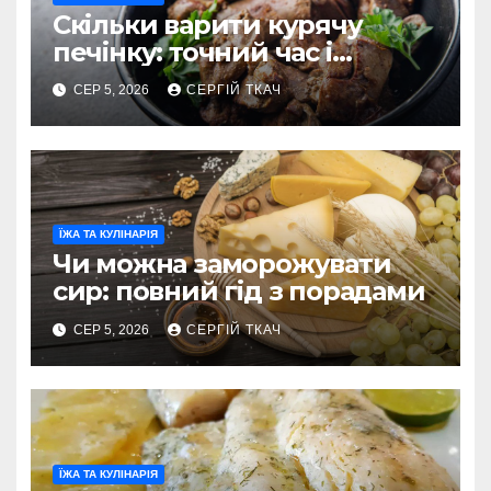
Скільки варити курячу
печінку: точний час і
секрети ніжності
СЕР 5, 2026
СЕРГІЙ ТКАЧ
ЇЖА ТА КУЛІНАРІЯ
Чи можна заморожувати
сир: повний гід з порадами
СЕР 5, 2026
СЕРГІЙ ТКАЧ
ЇЖА ТА КУЛІНАРІЯ