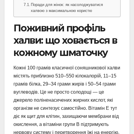
Поради для жінок: як насолоджуватися
халвою з максимальною користю
Поживний профіль
халви: що ховається в
кожному шматочку
Кожні 100 грамів класичної соняшникової халви
містять приблизно 510–550 кілокалорій, 11–15
грамів білка, 29–34 грами жирів і 50–54 грами
вуглеводів. Це не просто солодощі — це
джерело поліненасичених жирних кислот, які
організм не синтезує самостійно. Вітамін Е тут
діє як щит для клітин, захищаючи мембрани від
окислення, а вітаміни групи В підтримують
нервову систему і перетворення їжі на енергію.