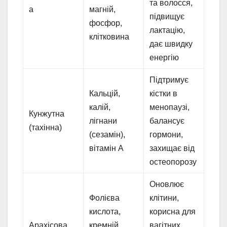
та волосся,
а
магній,
підвищує
фосфор,
лактацію,
клітковина
дає швидку
енергію
Підтримує
Кальцій,
кістки в
калій,
менопаузі,
Кунжутна
лігнани
балансує
(тахінна)
(сезамін),
гормони,
вітамін А
захищає від
остеопорозу
Оновлює
Фолієва
клітини,
кислота,
корисна для
Арахісова
кремній,
вагітних,