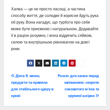
Халва — це не просто ласощі, а частина
способу життя, де солодке й корисне йдуть рука
об руку. Вона нагадує, що турбота про себе
може бути приємною і натуральною. Додавайте
її в раціон розумно, і вона віддячить сяйвом,
силою та внутрішньою рівновагою на довгі
роки.
Навігація
Дієта 9: меню,
Розсіл для качки перед
продукти та правила
запіканням: секрети
записів
для стабільного цукру в
соковитого м’яса та
крові
хрумкої шкірки