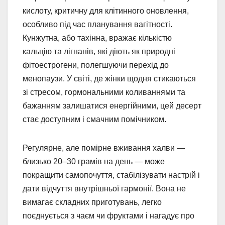
кислоту, критичну для клітинного оновлення,
особливо під час планування вагітності.
Кунжутна, або тахінна, вражає кількістю
кальцію та лігнанів, які діють як природні
фітоестрогени, полегшуючи перехід до
менопаузи. У світі, де жінки щодня стикаються
зі стресом, гормональними коливаннями та
бажанням залишатися енергійними, цей десерт
стає доступним і смачним помічником.
Регулярне, але помірне вживання халви —
близько 20–30 грамів на день — може
покращити самопочуття, стабілізувати настрій і
дати відчуття внутрішньої гармонії. Вона не
вимагає складних приготувань, легко
поєднується з чаєм чи фруктами і нагадує про