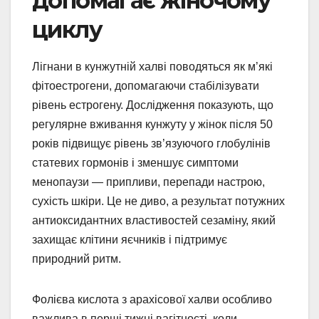
допомагає жіночому
циклу
Лігнани в кунжутній халві поводяться як м’які
фітоестрогени, допомагаючи стабілізувати
рівень естрогену. Дослідження показують, що
регулярне вживання кунжуту у жінок після 50
років підвищує рівень зв’язуючого глобулінів
статевих гормонів і зменшує симптоми
менопаузи — припливи, перепади настрою,
сухість шкіри. Це не диво, а результат потужних
антиоксидантних властивостей сезаміну, який
захищає клітини яєчників і підтримує
природний ритм.
Фолієва кислота з арахісової халви особливо
важлива в перші тижні вагітності, коли