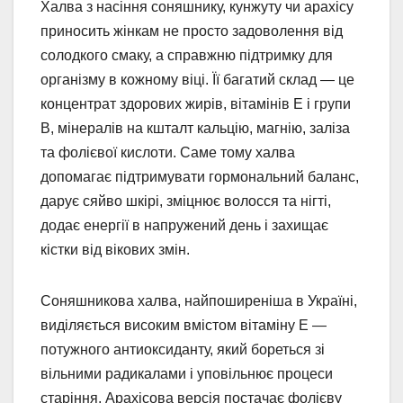
Халва з насіння соняшнику, кунжуту чи арахісу
приносить жінкам не просто задоволення від
солодкого смаку, а справжню підтримку для
організму в кожному віці. Її багатий склад — це
концентрат здорових жирів, вітамінів Е і групи
В, мінералів на кшталт кальцію, магнію, заліза
та фолієвої кислоти. Саме тому халва
допомагає підтримувати гормональний баланс,
дарує сяйво шкірі, зміцнює волосся та нігті,
додає енергії в напружений день і захищає
кістки від вікових змін.
Соняшникова халва, найпоширеніша в Україні,
виділяється високим вмістом вітаміну Е —
потужного антиоксиданту, який бореться зі
вільними радикалами і уповільнює процеси
старіння. Арахісова версія постачає фолієву