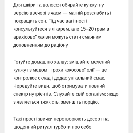
Для шкіри та волосся обирайте кунжутну
версію ввечері з чаєм — магній розслабить і
покращить сон. Під час вагітності
консультуйтеся з лікарем, але 15–20 грамів
арахісової халви можуть стати смачним
доповненням до раціону.
Готуйте домашню халву: змішайте мелений
кунжут з медом і трохи кокосової олії — це
контролює склад і додає унікальний смак.
Чередуйте види, щоб отримувати повний
спектр нутрієнтів. Слухайте свій організм: якщо
з’являється тяжкість, зменшіть порцію.
Такі прості звички перетворюють десерт на
щоденний ритуал турботи про себе.