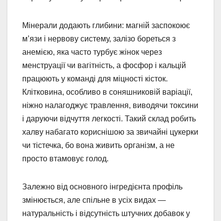
Мінерали додають глибини: магній заспокоює
м’язи і нервову систему, залізо бореться з
анемією, яка часто турбує жінок через
менструації чи вагітність, а фосфор і кальцій
працюють у команді для міцності кісток.
Клітковина, особливо в соняшниковій варіації,
ніжно налагоджує травлення, виводячи токсини
і даруючи відчуття легкості. Такий склад робить
халву набагато кориснішою за звичайні цукерки
чи тістечка, бо вона живить організм, а не
просто втамовує голод.
Залежно від основного інгредієнта профіль
змінюється, але спільне в усіх видах —
натуральність і відсутність штучних добавок у