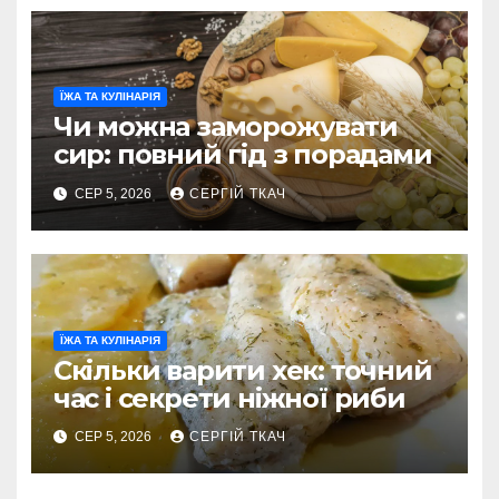
ЇЖА ТА КУЛІНАРІЯ
Чи можна заморожувати
сир: повний гід з порадами
СЕР 5, 2026
СЕРГІЙ ТКАЧ
ЇЖА ТА КУЛІНАРІЯ
Скільки варити хек: точний
час і секрети ніжної риби
СЕР 5, 2026
СЕРГІЙ ТКАЧ