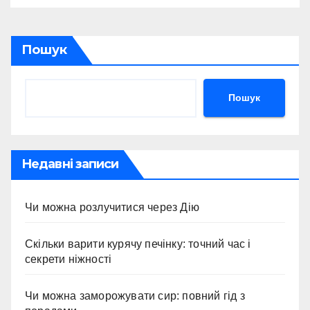
Пошук
Пошук
Недавні записи
Чи можна розлучитися через Дію
Скільки варити курячу печінку: точний час і
секрети ніжності
Чи можна заморожувати сир: повний гід з