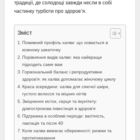
традиції, де солодощі завжди несли в собі
частинку турботи про здоров’я.
Зміст
Поживний профіль халви: що ховається в
кожному шматочку
Порівняння видів халви: яка найкраще
підходить саме вам
Гормональний баланс і репродуктивне
здоров’я: як халва допомагає жіночому циклу
Краса зсередини: халва для сяючої шкіри,
густого волосся та міцних нігтів
Зміцнення кісток, серця та імунітету:
довгострокова інвестиція в здоров’я
Підтримка в особливі періоди: вагітність,
лактація та після 40
Коли халва вимагає обережності: ризики та
протипоказання