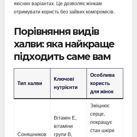
якісних варіантах. Це дозволяє жінкам
отримувати користь без зайвих компромісів.
Порівняння видів
халви: яка найкраще
підходить саме вам
Особлива
Ключові
Тип халви
користь
нутрієнти
для жінок
Зміцнює
серце,
Вітамін Е,
покращує
вітаміни
стан шкіри
Соняшников
групи В,