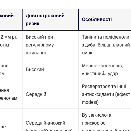
ковий
Довгостроковий
Особливості
ризик
2 мм рт.
Високий при
Таніни та поліфеноли
потім
регулярному
з дуба, більш плавний
вживанні
смак
ання,
Менше конгенерів,
Високий
ом
«чистіший» удар
Ресвератрол та інші
ення
Середній
антиоксиданти (ефект
фенолам
modest)
Вуглекислота
Середній-високий
прискорює
ове
(через об’єм і калорії)
всмоктування, багато