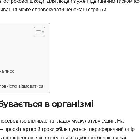
вгострокової шкоди. Для людей з уже підвищеним тиском аб
вживання може спровокувати небажані стрибки.
на тиск
 повністю відмовитися
бувається в організмі
зпосередньо впливає на гладку мускулатуру судин. На
— просвіт артерій трохи збільшується, периферичний опір
і поліфеноли, які витягуються з дубових бочок під час