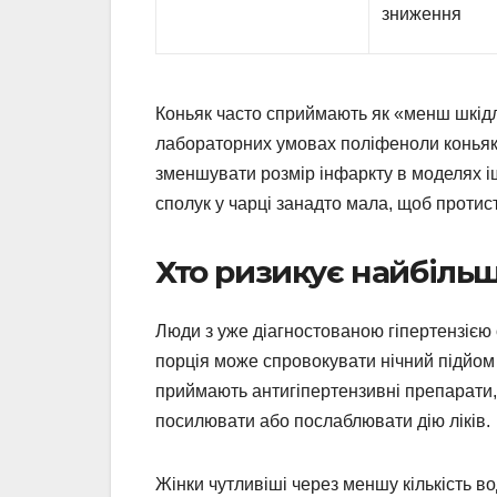
зниження
Коньяк часто сприймають як «менш шкідл
лабораторних умовах поліфеноли коньяку
зменшувати розмір інфаркту в моделях іш
сполук у чарці занадто мала, щоб протис
Хто ризикує найбіль
Люди з уже діагностованою гіпертензією
порція може спровокувати нічний підйом т
приймають антигіпертензивні препарати
посилювати або послаблювати дію ліків.
Жінки чутливіші через меншу кількість во