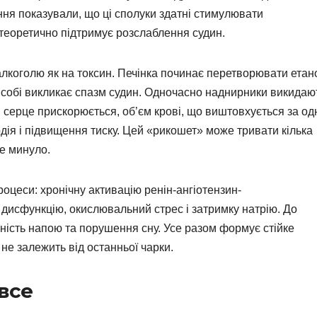
ння показували, що ці сполуки здатні стимулювати
 теоретично підтримує розслаблення судин.
алкоголю як на токсин. Печінка починає перетворювати етан
о собі викликає спазм судин. Одночасно наднирники викидаю
, серце прискорюється, об’єм крові, що виштовхується за од
рдія і підвищення тиску. Цей «рикошет» може тривати кілька
же минуло.
оцеси: хронічну активацію ренін-ангіотензин-
 дисфункцію, окислювальний стрес і затримку натрію. До
йність напою та порушення сну. Усе разом формує стійке
не залежить від останньої чарки.
все