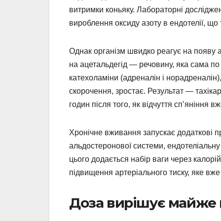
витримки коньяку. Лабораторні дослідже
вироблення оксиду азоту в ендотелії, що
Однак організм швидко реагує на появу 
на ацетальдегід — речовину, яка сама п
катехоламіни (адреналін і норадреналін)
скорочення, зростає. Результат — тахіка
годин після того, як відчуття сп’яніння в
Хронічне вживання запускає додаткові пр
альдостеронової системи, ендотеліальну
цього додається набір ваги через калорі
підвищення артеріального тиску, яке вже 
Доза вирішує майже 