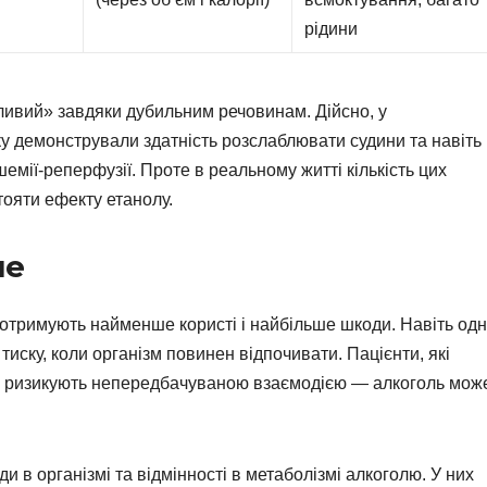
рідини
ивий» завдяки дубильним речовинам. Дійсно, у
 демонстрували здатність розслаблювати судини та навіть
емії-реперфузії. Проте в реальному житті кількість цих
тояти ефекту етанолу.
ше
 отримують найменше користі і найбільше шкоди. Навіть од
иску, коли організм повинен відпочивати. Пацієнти, які
, ризикують непередбачуваною взаємодією — алкоголь мож
ди в організмі та відмінності в метаболізмі алкоголю. У них