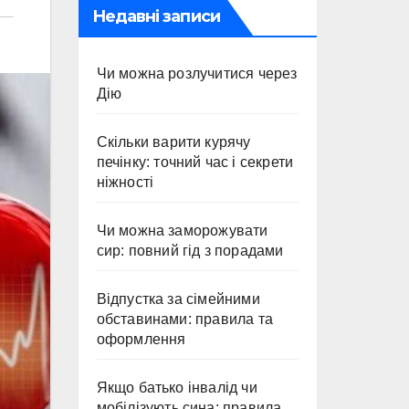
Недавні записи
Чи можна розлучитися через
Дію
Скільки варити курячу
печінку: точний час і секрети
ніжності
Чи можна заморожувати
сир: повний гід з порадами
Відпустка за сімейними
обставинами: правила та
оформлення
Якщо батько інвалід чи
мобілізують сина: правила