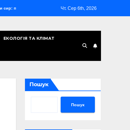
Чт. Сер 6th, 2026
ий гід з порадами
Відпустка за сімейними обставинами:
ЕКОЛОГІЯ ТА КЛІМАТ
Пошук
Пошук