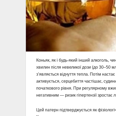
Коньяк, як і будь-який інший алкоголь, 
хвилин після невеликої дози (до 30–50 
з’являється відчуття тепла. Потім наст
активується, серцебиття частішає, судини
початкового рівня. При регулярному вжи
негативним — ризик гіпертензії зростає 
Цей патерн підтверджується як фізіолог