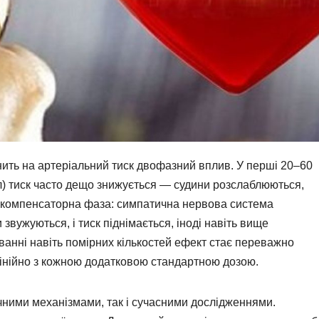
чинить на артеріальний тиск двофазний вплив. У перші 20–60
мл) тиск часто дещо знижується — судини розслаблюються,
ає компенсаторна фаза: симпатична нервова система
 звужуються, і тиск піднімається, іноді навіть вище
ванні навіть помірних кількостей ефект стає переважно
лінійно з кожною додатковою стандартною дозою.
ічними механізмами, так і сучасними дослідженнями.