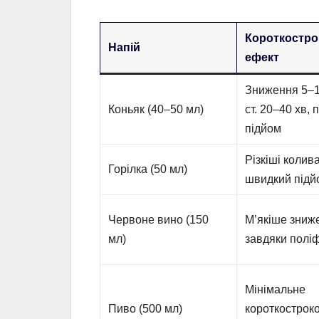
Короткостро
Напій
ефект
Зниження 5–1
Коньяк (40–50 мл)
ст. 20–40 хв, 
підйом
Різкіші колив
Горілка (50 мл)
швидкий підй
Червоне вино (150
М’якіше зниж
мл)
завдяки полі
Мінімальне
Пиво (500 мл)
короткострок