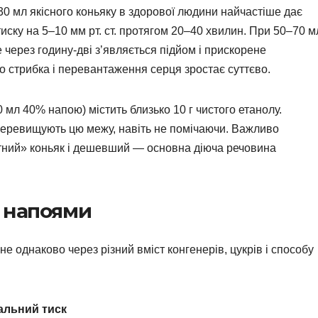
–30 мл якісного коньяку в здорової людини найчастіше дає
иску на 5–10 мм рт. ст. протягом 20–40 хвилин. При 50–70 м
через годину-дві з’являється підйом і прискорене
о стрибка і перевантаження серця зростає суттєво.
 мл 40% напою) містить близько 10 г чистого етанолу.
 перевищують цю межу, навіть не помічаючи. Важливо
літний» коньяк і дешевший — основна діюча речовина
 напоями
не однаково через різний вміст конгенерів, цукрів і способу
альний тиск