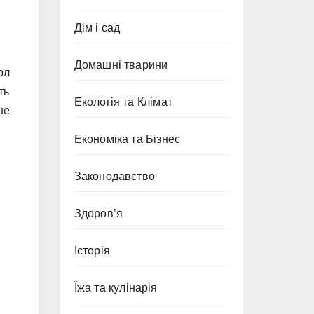
Дім і сад
Домашні тварини
ол
ть
Екологія та Клімат
не
Економіка та Бізнес
Законодавство
Здоров’я
Історія
Їжа та кулінарія