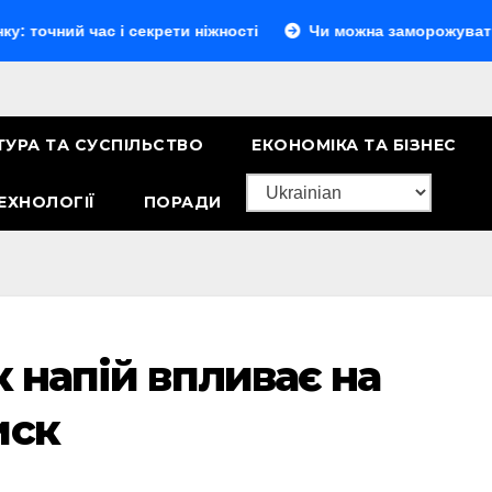
час і секрети ніжності
Чи можна заморожувати сир: повн
ТУРА ТА СУСПІЛЬСТВО
ЕКОНОМІКА ТА БІЗНЕС
ЕХНОЛОГІЇ
ПОРАДИ
к напій впливає на
иск