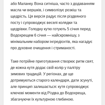
або Маланку. Вона ситніша, часто з додаванням
масла чи вершків, і символізує розкіш та
щедрість. Ця версія радує після різдвяного
посту і супроводжує веселі колядки та
щедрівки. Голодну кутю готують 5 січня перед
Водохрещем 6 січня — найскромнішу, з
мінімальним набором інгредієнтів, яка нагадує
про духовне очищення і стриманості.
Таке потрійне приготування створює ритм свят,
де кожна кутя додає свій колір у палітру
зимових традицій. У регіонах, де ще
дотримуються старого календаря, дати зсунуті,
але принцип залишається: кутя супроводжує
ключові моменти від Різдва до Водохреща,
збагачуючи їх культурною глибиною.