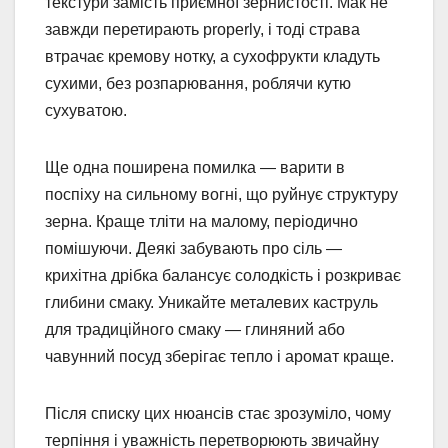
текстури замість приємної зернистості. Мак не
завжди перетирають properly, і тоді страва
втрачає кремову нотку, а сухофрукти кладуть
сухими, без розпарювання, роблячи кутю
сухуватою.
Ще одна поширена помилка — варити в
поспіху на сильному вогні, що руйнує структуру
зерна. Краще тліти на малому, періодично
помішуючи. Деякі забувають про сіль —
крихітна дрібка балансує солодкість і розкриває
глибини смаку. Уникайте металевих каструль
для традиційного смаку — глиняний або
чавунний посуд зберігає тепло і аромат краще.
Після списку цих нюансів стає зрозуміло, чому
терпіння і уважність перетворюють звичайну