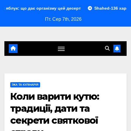
Перейти
ає організму цей десерт
Shahed-136 характеристики: пов
до
Пт. Сер 7th, 2026
контенту
ЇЖА ТА КУЛІНАРІЯ
Коли варити кутю:
традиції, дати та
секрети святкової