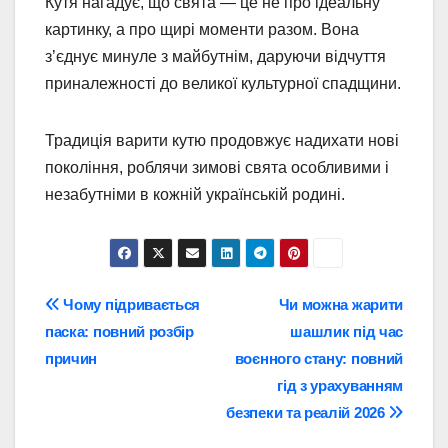
Кутя нагадує, що свята — це не про ідеальну
картинку, а про щирі моменти разом. Вона
з’єднує минуле з майбутнім, даруючи відчуття
приналежності до великої культурної спадщини.
Традиція варити кутю продовжує надихати нові
покоління, роблячи зимові свята особливими і
незабутніми в кожній українській родині.
Навігація
Чому підривається
Чи можна жарити
паска: повний розбір
шашлик під час
записів
причин
воєнного стану: повний
гід з урахуванням
безпеки та реалій 2026