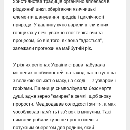
християнства традиція органічно вплелася в
різдвяний цикл, зберігаючи язичницькі
елементи шанування предків і циклічності
природи. У давнину кутю варили в глиняних
горщиках у печі, уважно спостерігаючи за
процесом, бо від того, як вона “вдасться”,
залежали прогнози на майбутній рік.
У різних регіонах України страва набувала
місцевих особливостей: на заході часто густіша
з великою кількістю маку, на сході — з узваром і
горіхами. Пшениця символізувала безсмертя
душі, адже зерно “вмирає” в землі, щоб знову
прорости. Мед додавав солодкості життя, а мак
уособлював пам’ять і зв’язок із минулим. Такі
символи робили кутю не просто їжею, а
потужним оберегом для родини, який