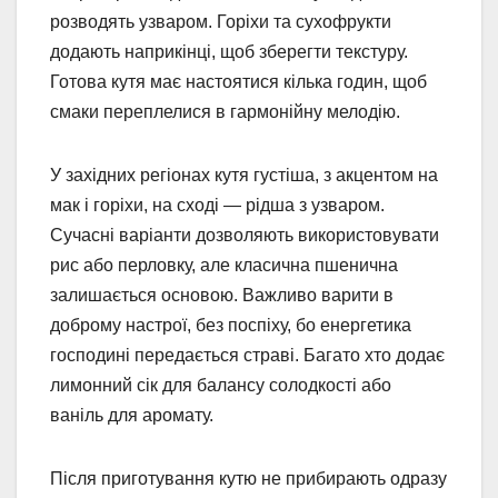
розводять узваром. Горіхи та сухофрукти
додають наприкінці, щоб зберегти текстуру.
Готова кутя має настоятися кілька годин, щоб
смаки переплелися в гармонійну мелодію.
У західних регіонах кутя густіша, з акцентом на
мак і горіхи, на сході — рідша з узваром.
Сучасні варіанти дозволяють використовувати
рис або перловку, але класична пшенична
залишається основою. Важливо варити в
доброму настрої, без поспіху, бо енергетика
господині передається страві. Багато хто додає
лимонний сік для балансу солодкості або
ваніль для аромату.
Після приготування кутю не прибирають одразу