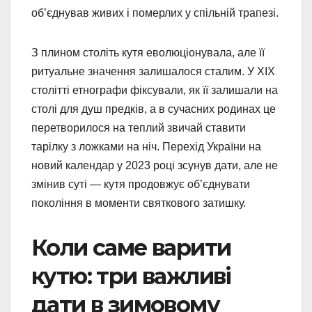
об’єднував живих і померлих у спільній трапезі.
З плином століть кутя еволюціонувала, але її
ритуальне значення залишалося сталим. У XIX
столітті етнографи фіксували, як її залишали на
столі для душ предків, а в сучасних родинах це
перетворилося на теплий звичай ставити
тарілку з ложками на ніч. Перехід України на
новий календар у 2023 році зсунув дати, але не
змінив суті — кутя продовжує об’єднувати
покоління в моменти святкового затишку.
Коли саме варити
кутю: три важливі
дати в зимовому