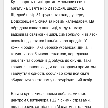
Кутю варять тричі протягом зимових свят —
багату на Святвечір 24 грудня, щедру на
Щедрий вечір 31 грудня та голодну перед
Водохрещем 5 січня за новим календарем. Ця
обрядова каша з пшениці, меду та маку
відкриває святковий цикл, символізуючи зв’язок
поколінь, достаток і пам’ять про предків. У
кожній родині, яка береже українські звичаї, її
готують з особливою теплотою, передаючи
рецепти та обряди від бабусь до онуків. Така
традиція наповнює дім неповторним ароматом
і відчуттям єдності, особливо коли вся сім’я
збирається за столом у передріздвяний вечір.
Багата кутя з численними добавками стає
центром Святвечора з 12 пісними стравами,
щедра радує ситністю на Маланку, а голодна