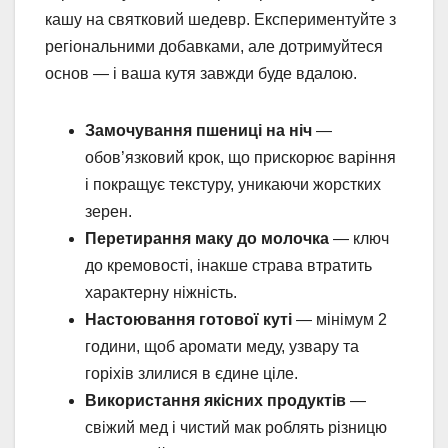
кашу на святковий шедевр. Експериментуйте з
регіональними добавками, але дотримуйтеся
основ — і ваша кутя завжди буде вдалою.
Замочування пшениці на ніч
—
обов’язковий крок, що прискорює варіння
і покращує текстуру, уникаючи жорстких
зерен.
Перетирання маку до молочка
— ключ
до кремовості, інакше страва втратить
характерну ніжність.
Настоювання готової куті
— мінімум 2
години, щоб аромати меду, узвару та
горіхів злилися в єдине ціле.
Використання якісних продуктів
—
свіжий мед і чистий мак роблять різницю