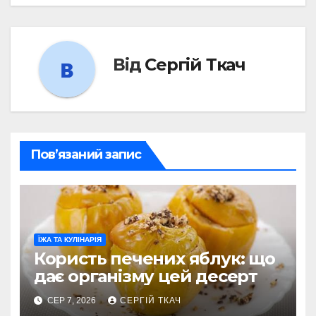
Від
Сергій Ткач
Пов’язаний запис
ЇЖА ТА КУЛІНАРІЯ
Користь печених яблук: що
дає організму цей десерт
СЕР 7, 2026
СЕРГІЙ ТКАЧ