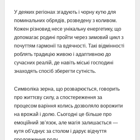
У деяких регіонах згадують і чорну кутю для
поминальних обрядів, розведену з коливом.
Кожен різновид несе унікальну енергетику, що
допомагає родині пройти через зимовий цикл з
почуттям гармонії та вдячності. Такі відмінності
роблять традицію живою і адаптивною до
сучасних реалій, де навіть міські господині
знаходять спосіб зберегти сутність.
Символіка зерна, що розварюється, говорить
про життєву силу, а спостереження за
процесом варіння колись дозволяло ворожити
на врожай і долю. Сьогодні це більше про
емоційний зв’язок, але магія залишається —
кутя об’єднує за столом і дарує відчуття
продовження роду.