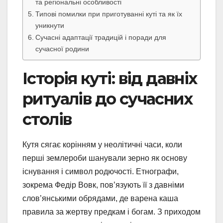
та регіональні особливості
Типові помилки при приготуванні куті та як їх
уникнути
Сучасні адаптації традицій і поради для
сучасної родини
Історія куті: від давніх
ритуалів до сучасних
столів
Кутя сягає корінням у неолітичні часи, коли
перші землероби шанували зерно як основу
існування і символ родючості. Етнографи,
зокрема Федір Вовк, пов’язують її з давніми
слов’янськими обрядами, де варена каша
правила за жертву предкам і богам. З приходом