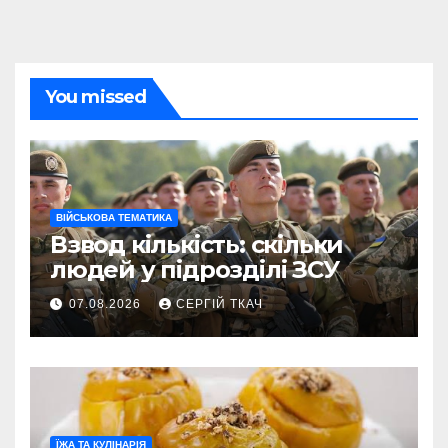
You missed
ВІЙСЬКОВА ТЕМАТИКА
Взвод кількість: скільки
людей у підрозділі ЗСУ
07.08.2026
СЕРГІЙ ТКАЧ
ЇЖА ТА КУЛІНАРІЯ