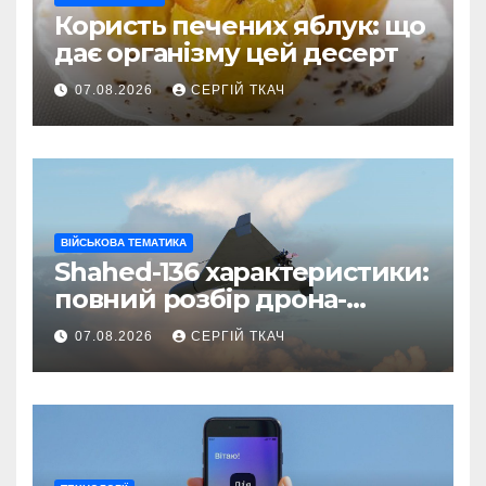
Користь печених яблук: що
дає організму цей десерт
07.08.2026
СЕРГІЙ ТКАЧ
ВІЙСЬКОВА ТЕМАТИКА
Shahed-136 характеристики:
повний розбір дрона-
камікадзе
07.08.2026
СЕРГІЙ ТКАЧ