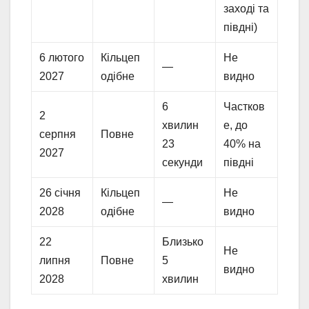
заході та
півдні)
6 лютого
Кільцеп
Не
—
2027
одібне
видно
6
Частков
2
хвилин
е, до
серпня
Повне
23
40% на
2027
секунди
півдні
26 січня
Кільцеп
Не
—
2028
одібне
видно
22
Близько
Не
липня
Повне
5
видно
2028
хвилин