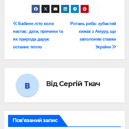
Навігація
Бабине літо коли
Ротань риба: зубастий
настає: дати, причини та
хижак з Амуру, що
записів
як природа дарує
заполонив ставки
останнє тепло
України
Від
Сергій Ткач
Пов’язаний запис