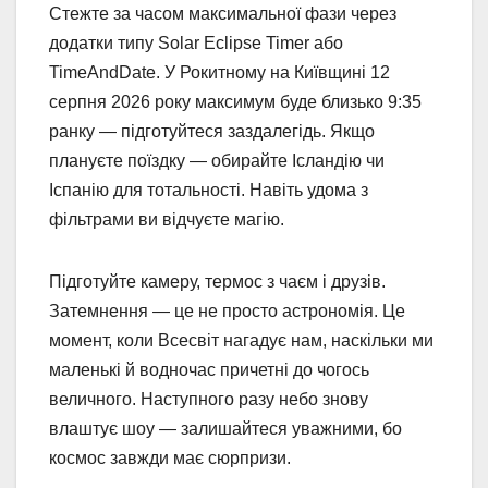
Стежте за часом максимальної фази через
додатки типу Solar Eclipse Timer або
TimeAndDate. У Рокитному на Київщині 12
серпня 2026 року максимум буде близько 9:35
ранку — підготуйтеся заздалегідь. Якщо
плануєте поїздку — обирайте Ісландію чи
Іспанію для тотальності. Навіть удома з
фільтрами ви відчуєте магію.
Підготуйте камеру, термос з чаєм і друзів.
Затемнення — це не просто астрономія. Це
момент, коли Всесвіт нагадує нам, наскільки ми
маленькі й водночас причетні до чогось
величного. Наступного разу небо знову
влаштує шоу — залишайтеся уважними, бо
космос завжди має сюрпризи.