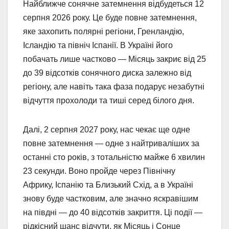
Найближче сонячне затемнення відбудеться 12
серпня 2026 року. Це буде повне затемнення,
яке захопить полярні регіони, Гренландію,
Ісландію та північ Іспанії. В Україні його
побачать лише частково — Місяць закриє від 25
до 39 відсотків сонячного диска залежно від
регіону, але навіть така фаза подарує незабутні
відчуття прохолоди та тиші серед білого дня.
Далі, 2 серпня 2027 року, нас чекає ще одне
повне затемнення — одне з найтриваліших за
останні сто років, з тотальністю майже 6 хвилин
23 секунди. Воно пройде через Північну
Африку, Іспанію та Близький Схід, а в Україні
знову буде частковим, але значно яскравішим
на півдні — до 40 відсотків закриття. Ці події —
рідкісний шанс відчути, як Місяць і Сонце