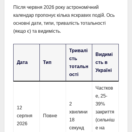
Після червня 2026 року астрономічний
календар пропонує кілька яскравих подій. Ось
основні дати, типи, тривалість тотальності
(якщо є) та видимість.
Тривалі
Видимі
сть
Дата
Тип
сть в
тотальн
Україні
ості
Частков
е, 25-
2
39%
12
хвилини
закриття
серпня
Повне
18
(сильніш
2026
секунд
е на