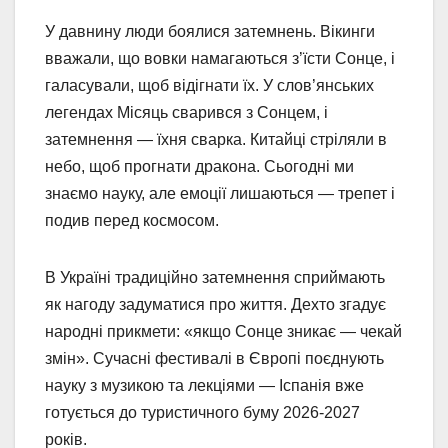
У давнину люди боялися затемнень. Вікинги
вважали, що вовки намагаються з’їсти Сонце, і
галасували, щоб відігнати їх. У слов’янських
легендах Місяць сварився з Сонцем, і
затемнення — їхня сварка. Китайці стріляли в
небо, щоб прогнати дракона. Сьогодні ми
знаємо науку, але емоції лишаються — трепет і
подив перед космосом.
В Україні традиційно затемнення сприймають
як нагоду задуматися про життя. Дехто згадує
народні прикмети: «якщо Сонце зникає — чекай
змін». Сучасні фестивалі в Європі поєднують
науку з музикою та лекціями — Іспанія вже
готується до туристичного буму 2026-2027
років.