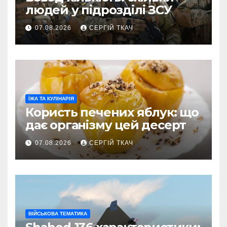
людей у підрозділі ЗСУ
07.08.2026
СЕРГІЙ ТКАЧ
ЇЖА ТА КУЛІНАРІЯ
Користь печених яблук: що
дає організму цей десерт
07.08.2026
СЕРГІЙ ТКАЧ
ВІЙСЬКОВА ТЕМАТИКА