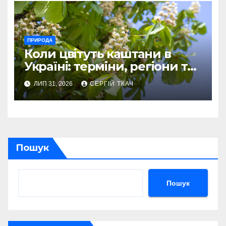
ПРИРОДА
Коли цвітуть каштани в
Україні: терміни, регіони та
приховані нюанси
ЛИП 31, 2026
СЕРГІЙ ТКАЧ
Пошук
Пошук