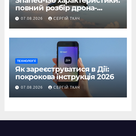
Shahed-136 характеристики:
повний розбір дрона-
камікадзе
07.08.2026
СЕРГІЙ ТКАЧ
ТЕХНОЛОГІЇ
Як зареєструватися в Дії:
покрокова інструкція 2026
07.08.2026
СЕРГІЙ ТКАЧ