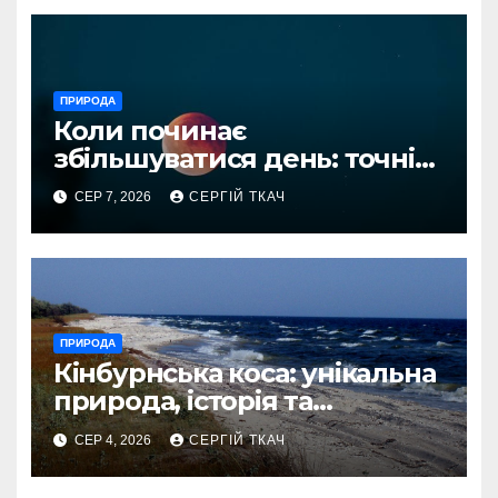
ПРИРОДА
Коли починає
збільшуватися день: точні
дати і наука
СЕР 7, 2026
СЕРГІЙ ТКАЧ
ПРИРОДА
Кінбурнська коса: унікальна
природа, історія та
сучасний статус
СЕР 4, 2026
СЕРГІЙ ТКАЧ