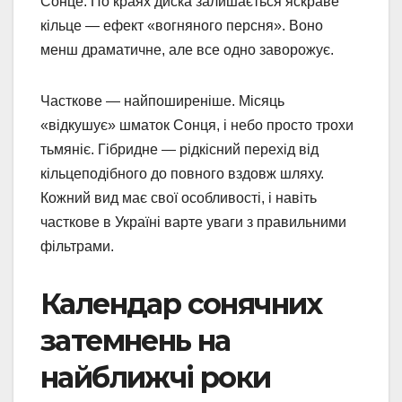
Сонце. По краях диска залишається яскраве
кільце — ефект «вогняного персня». Воно
менш драматичне, але все одно заворожує.
Часткове — найпоширеніше. Місяць
«відкушує» шматок Сонця, і небо просто трохи
тьмяніє. Гібридне — рідкісний перехід від
кільцеподібного до повного вздовж шляху.
Кожний вид має свої особливості, і навіть
часткове в Україні варте уваги з правильними
фільтрами.
Календар сонячних
затемнень на
найближчі роки