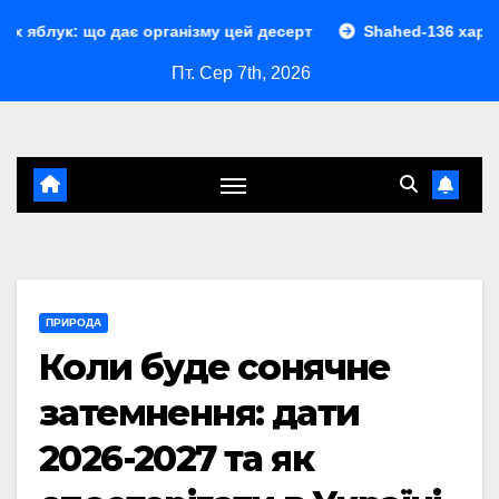
Перейти
ає організму цей десерт
Shahed-136 характеристики: по
до
Пт. Сер 7th, 2026
контенту
ПРИРОДА
Коли буде сонячне
затемнення: дати
2026-2027 та як