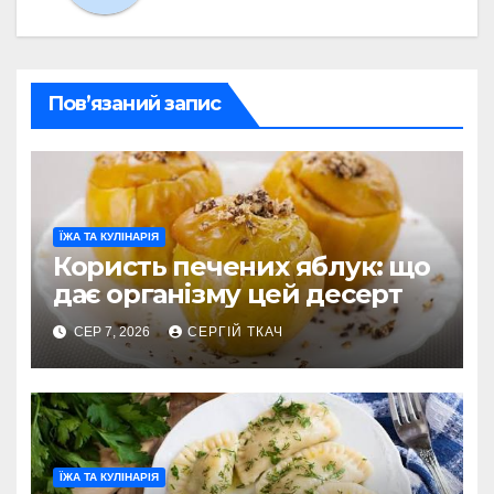
Пов’язаний запис
ЇЖА ТА КУЛІНАРІЯ
Користь печених яблук: що
дає організму цей десерт
СЕР 7, 2026
СЕРГІЙ ТКАЧ
ЇЖА ТА КУЛІНАРІЯ