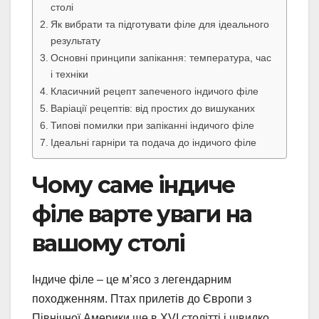
столі
Як вибрати та підготувати філе для ідеального
результату
Основні принципи запікання: температура, час
і техніки
Класичний рецепт запеченого індичого філе
Варіації рецептів: від простих до вишуканих
Типові помилки при запіканні індичого філе
Ідеальні гарніри та подача до індичого філе
Чому саме індиче
філе варте уваги на
вашому столі
Індиче філе – це м’ясо з легендарним
походженням. Птах прилетів до Європи з
Північної Америки ще в XVI столітті і швидко