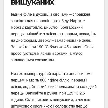
вишуканих
Індиче філе в духовці з овочами – справжня
знахідка для повноцінного обіду. Наріжте
моркву, картоплю, цибулю і болгарський
перець, змішайте з олією та травами, покладіть
на дно форми. Зверху – замариноване філе.
Запікайте при 190 °C близько 45 хвилин. Овочі
просочуються м’ясними соками, а м’ясо
залишається соковитим.
Низькотемпературний варіант з апельсином і
перцем: натріть 800 г філе сіллю, перцем і
олією, додайте скибочки апельсина та солодкий
перець. Запікайте в рукаві при 125 °C 2,5
години. Смак виходить вишуканим, з легкою
цитрусовою кислинкою і солодкістю перцю.