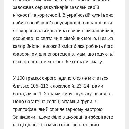
завоював серця кулінарів завдяки своїй
ніжності та корисності. В українській кухні воно
набуло особливої популярності в останні роки
як здорова альтернатива свинині чи яловичині,
особливо на свята чи в сімейних меню. Низька
калорійність і високий вміст білка роблять його
фаворитом для спортсменів, мам, що годують, і
всіх, хто прагне легкості без втрати смаку.
У 100 грамах сирого індичого філе міститься
близько 105–113 кілокалорій, 23–24 грами
білка, лише 1–2 грами жиру і нуль вуглеводів.
Воно багате на селен, вітаміни групи В і
триптофан, який сприяє гарному настрою.
Запікаючи індиче філе в духовці, ви зберігаєте
всі ці цінності, а м’ясо стає ще ніжнішим