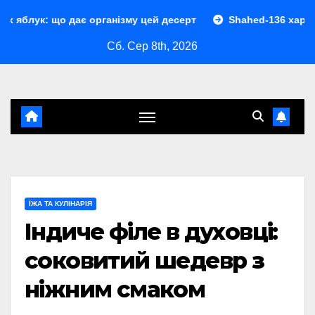
Перейти
ає організму цей десерт
Shahed-136 характеристики: пов
до
Сб. Сер 8th, 2026
контенту
ЇЖА ТА КУЛІНАРІЯ
Індиче філе в духовці:
соковитий шедевр з
ніжним смаком