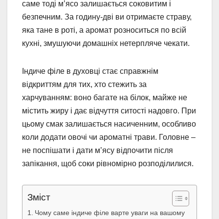
саме тоді м’ясо залишається соковитим і
безпечним. За годину-дві ви отримаєте страву,
яка тане в роті, а аромат розноситься по всій
кухні, змушуючи домашніх нетерпляче чекати.
Індиче філе в духовці стає справжнім
відкриттям для тих, хто стежить за
харчуванням: воно багате на білок, майже не
містить жиру і дає відчуття ситості надовго. При
цьому смак залишається насиченним, особливо
коли додати овочі чи ароматні трави. Головне –
не поспішати і дати м’ясу відпочити після
запікання, щоб соки рівномірно розподілилися.
Зміст
Чому саме індиче філе варте уваги на вашому