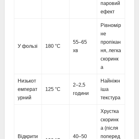
паровий
ефект
Рівномір
не
55–65
пропікан
У фользі
180 °C
хв
ня, легка
скоринк
а
Низькот
Найніжн
2–2,5
емперат
125 °C
іша
години
урний
текстура
Хрустка
скоринк
а (після
Відкрити
40–50
поперед