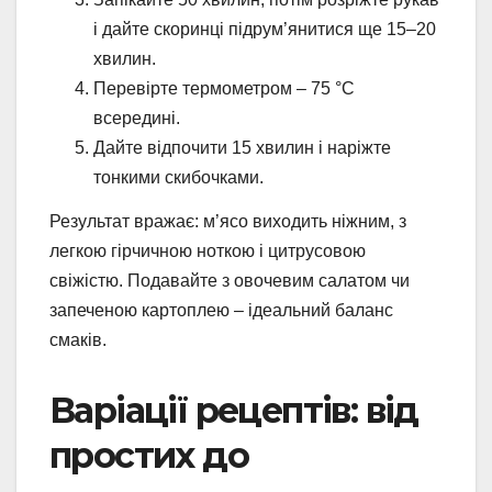
і дайте скоринці підрум’янитися ще 15–20
хвилин.
Перевірте термометром – 75 °C
всередині.
Дайте відпочити 15 хвилин і наріжте
тонкими скибочками.
Результат вражає: м’ясо виходить ніжним, з
легкою гірчичною ноткою і цитрусовою
свіжістю. Подавайте з овочевим салатом чи
запеченою картоплею – ідеальний баланс
смаків.
Варіації рецептів: від
простих до