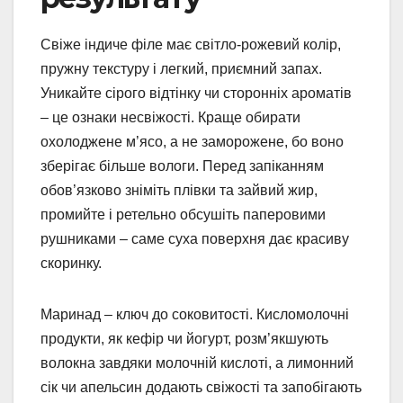
Свіже індиче філе має світло-рожевий колір,
пружну текстуру і легкий, приємний запах.
Уникайте сірого відтінку чи сторонніх ароматів
– це ознаки несвіжості. Краще обирати
охолоджене м’ясо, а не заморожене, бо воно
зберігає більше вологи. Перед запіканням
обов’язково зніміть плівки та зайвий жир,
промийте і ретельно обсушіть паперовими
рушниками – саме суха поверхня дає красиву
скоринку.
Маринад – ключ до соковитості. Кисломолочні
продукти, як кефір чи йогурт, розм’якшують
волокна завдяки молочній кислоті, а лимонний
сік чи апельсин додають свіжості та запобігають