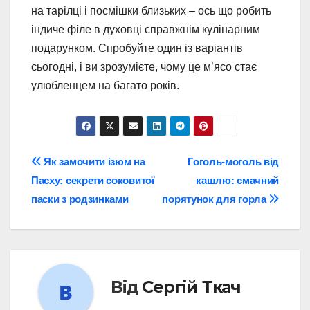
на тарілці і посмішки близьких – ось що робить
індиче філе в духовці справжнім кулінарним
подарунком. Спробуйте один із варіантів
сьогодні, і ви зрозумієте, чому це м’ясо стає
улюбленцем на багато років.
Навігація
Як замочити ізюм на
Гоголь-моголь від
Пасху: секрети соковитої
кашлю: смачний
записів
паски з родзинками
порятунок для горла
Від
Сергій Ткач