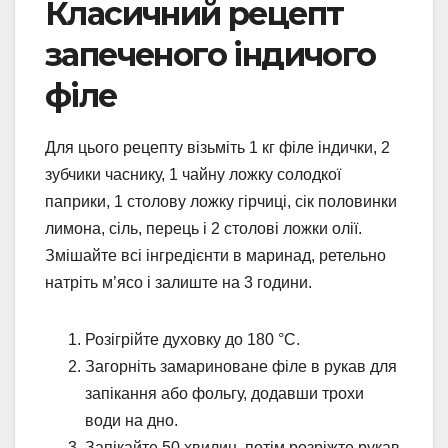
Класичний рецепт
запеченого індичого
філе
Для цього рецепту візьміть 1 кг філе індички, 2
зубчики часнику, 1 чайну ложку солодкої
паприки, 1 столову ложку гірчиці, сік половинки
лимона, сіль, перець і 2 столові ложки олії.
Змішайте всі інгредієнти в маринад, ретельно
натріть м’ясо і залиште на 3 години.
Розігрійте духовку до 180 °C.
Загорніть замариноване філе в рукав для
запікання або фольгу, додавши трохи
води на дно.
Запікайте 50 хвилин, потім розріжте рукав