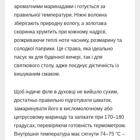
ароматними маринадами і готується за
правильної температури. Ніжні волокна
зберігають природну вологу, а золотава
скоринка хрумтить при кожному надрізі,
розкриваючи теплі ноти часнику, розмарину та
солодкої паприки. Це страва, яка ідеально
пасує як для буденної вечері, так і для
святкового столу, адже поєднує дієтичність із
вишуканим смаком.
Щоб індиче філе в духовці не вийшло сухим,
достатньо правильно підготувати шматок,
замаринувати його в кисломолочному або
цитрусовому маринаді та запікати при 170–180
градусах, перевіряючи готовність термометром.
Внутрішня температура має сягнути 74–75 °C –