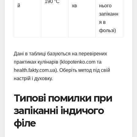
190 °C
й
хв
нього
запіканн
я в
фользі)
Дані в таблиці базуються на перевірених
практиках кулінарів (klopotenko.com та
health.fakty.com.ua). Оберіть метод під свій
настрій і духовку.
Типові помилки при
запіканні індичого
філе