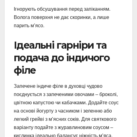
Ігнорують обсушування перед запіканням.
Волога поверхня не дає скоринки, а лише
парить м’ясо.
Ідеальні гарніри та
подача до індичого
філе
Запечене індиче філе в духовці чудово
поєднується з запеченими овочами – броколі,
цвітною капустою чи кабачками. Додайте соус
на основі йогурту з часником і зеленню або
легкий грейві з м’ясних соків. Для святкового
варіанту подайте з журавлиновим соусом –
кислинка ідеально балансує ніжність м’яса.