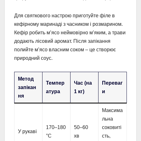
Для святкового настрою приготуйте філе в
кефірному маринаді з часником і розмарином.
Кефір робить м’ясо неймовірно м’яким, а трави
додають лісовий аромат. Після запікання
полийте м’ясо власним соком – це створює
природний соус.
Метод
Темпер
Час (на
Переваг
запікан
атура
1 кг)
и
ня
Максима
льна
170–180
50–60
соковиті
У рукаві
°C
хв
сть,